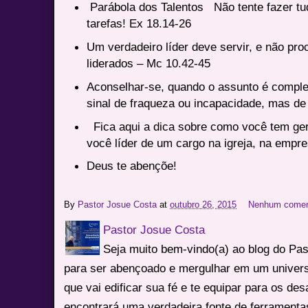
Parábola dos Talentos Não tente fazer tu
tarefas! Ex 18.14-26
Um verdadeiro líder deve servir, e não pro
liderados – Mc 10.42-45
Aconselhar-se, quando o assunto é complex
sinal de fraqueza ou incapacidade, mas de
Fica aqui a dica sobre como você tem ger
você líder de um cargo na igreja, na empr
Deus te abençõe!
By
Pastor Josue Costa
at
outubro 26, 2015
Nenhum comen
Pastor Josue Costa
Seja muito bem-vindo(a) ao blog do Pa
para ser abençoado e mergulhar em um univers
que vai edificar sua fé e te equipar para os des
encontrará uma verdadeira fonte de ferrament