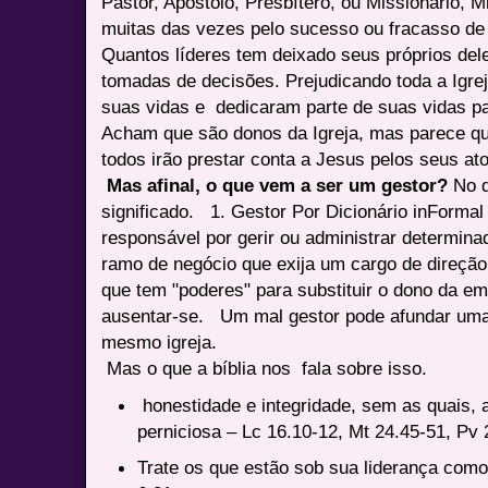
Pastor, Apostolo, Presbítero, ou Missionário, M
muitas das vezes pelo sucesso ou fracasso de u
Quantos líderes tem deixado seus próprios del
tomadas de decisões. Prejudicando toda a Igr
suas vidas e dedicaram parte de suas vidas pa
Acham que são donos da Igreja, mas parece q
todos irão prestar conta a Jesus pelos seus at
Mas afinal, o que vem a ser um gestor?
No d
significado. 1. Gestor Por Dicionário inForma
responsável por gerir ou administrar determina
ramo de negócio que exija um cargo de direção
que tem "poderes" para substituir o dono da e
ausentar-se. Um mal gestor pode afundar uma 
mesmo igreja.
Mas o que a bíblia nos fala sobre isso.
honestidade e integridade, sem as quais, a
perniciosa – Lc 16.10-12, Mt 24.45-51, Pv
Trate os que estão sob sua liderança como 