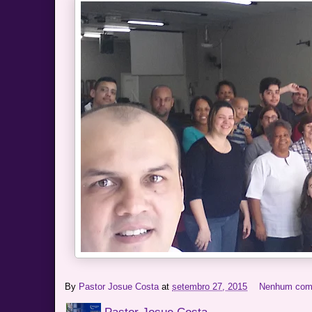
By
Pastor Josue Costa
at
setembro 27, 2015
Nenhum com