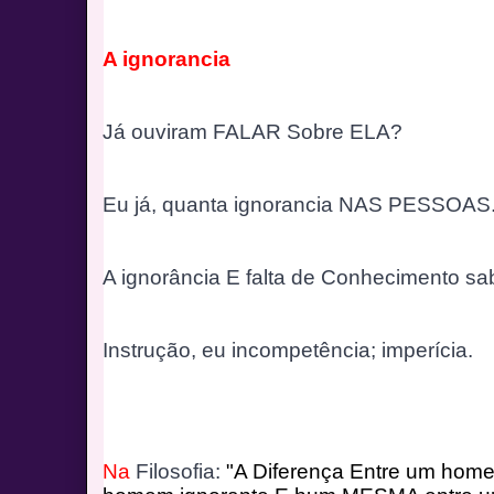
A ignorancia
Já ouviram FALAR Sobre ELA?
Eu já, quanta ignorancia NAS PESSOAS
A ignorância E falta de Conhecimento sab
Instrução, eu in
competência; 
imperícia.
Na
 Filosofia: 
"A Diferença Entre um hom