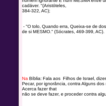
homem ignorante E hum MESMA entre u
cadáver. "(Aristóteles,

384-322, AC);
- "O tolo, Quando erra, Queixa-se de do
de si MESMO." (Sócrates, 469-399, AC).
Na 
Bíblia: 
Fala aos  Filhos de Israel, d
Pecar, por ignorância, contra Alguns d
Acerca fazer that
não se deve fazer, e proceder contra alg