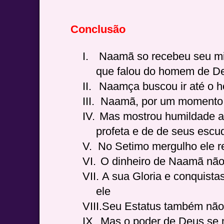
Conclusão
I.
Naamã so recebeu seu mi
que falou do homem de D
II.
Naamça buscou ir até o
III.
Naamã, por um momento f
IV.
Mas mostrou humildade a
profeta e de de seus escu
V.
No Setimo mergulho ele r
VI.
O dinheiro de Naamã não 
VII.
A sua Gloria e conquista
ele
VIII.
Seu Estatus também não
IX.
Mas o poder de Deus se m