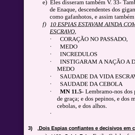
e)
Eles disseram também V. 33- Tamb
de Enaque, descendentes dos gigan
como gafanhotos, e assim também 
f)
10 ESPIAS ESTAVAM AINDA CO
ESCRAVO,
·
CORAÇÃO NO PASSADO,
·
MEDO
·
INCREDULOS
·
INSTIGARAM A NAÇÃO A 
MEDO
·
SAUDADE DA VIDA ESCRA
·
SAUDADE DA CEBOLA
·
MN 11.5
- Lembramo-nos dos 
de graça; e dos pepinos, e dos m
cebolas, e dos alhos.
·
3)
.Dois Espias confiantes e decisivos em c