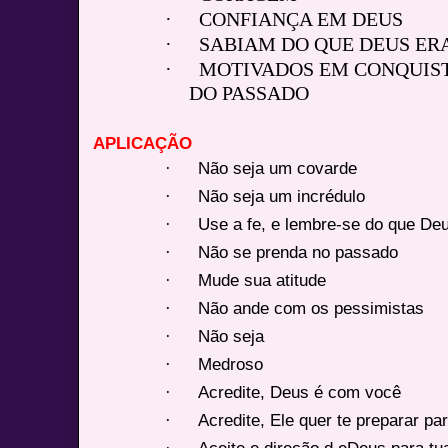
·
CONFIANÇA EM DEUS
·
SABIAM DO QUE DEUS ER
·
MOTIVADOS EM CONQUIST
DO PASSADO
APLICAÇÃO
·
Não seja um covarde
·
Não seja um incrédulo
·
Use a fe, e lembre-se do que Deu
·
Não se prenda no passado
·
Mude sua atitude
·
Não ande com os pessimistas
·
Não seja
·
Medroso
·
Acredite, Deus é com você
·
Acredite, Ele quer te preparar pa
·
Aceite e direção d eDeus para tu