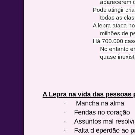
aparecerem o
Pode atingir cri
todas as clas
A lepra ataca h
milhões de p
Há 700.000 cas
No entanto e
quase inexis
A Lepra na vida das pessoas 
·
Mancha na alma
·
Feridas no coração
·
Assuntos mal resolv
·
Falta d eperdão ao 