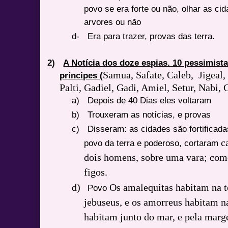
povo se era forte ou não, olhar as ci
arvores ou não
d-
Era para trazer, provas das terra.
2)
A Notícia dos doze espias. 10 pessimist
Samua, Safate, Caleb, Jigeal,
príncipes (
Palti, Gadiel, Gadi, Amiel, Setur, Nabi, 
a)
Depois de 40 Dias eles voltaram
b)
Trouxeram as notícias, e provas
c)
Disseram: as cidades são fortificada
c
povo da terra e poderoso, cortaram
dois homens, sobre uma vara; co
figos.
d)
Os amalequitas habitam na te
Povo
jebuseus, e os amorreus habitam n
habitam junto do mar, e pela marg