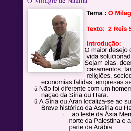
O Milagre de Naamã
Tema :
O Milag
Texto: 2 Reis 
Introdução:
ü
O maior desejo 
vida solucionad
ü
Sejam elas, doen
casamentos, fa
religiões, soci
economias falidas, empresas se
ü
Não foi diferente com um homem
nação da Síria ou Harã.
ü
A Síria ou Aran localiza-se ao s
Breve histórico da Assíria ou H
·
ao leste da Ásia Men
norte da Palestina e a
parte da Arábia.