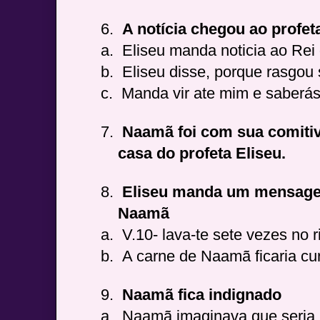
6.
A notícia chegou ao profet
a.
Eliseu manda noticia ao Rei 
b.
Eliseu disse, porque rasgou
c.
Manda vir ate mim e saberás
7.
Naamã foi com sua comitiv
casa do profeta Eliseu.
8.
Eliseu manda um mensagei
Naamã
a.
V.10- lava-te sete vezes no 
b.
A carne de Naamã ficaria cu
9.
Naamã fica indignado
a.
Naamã imaginava que seria u