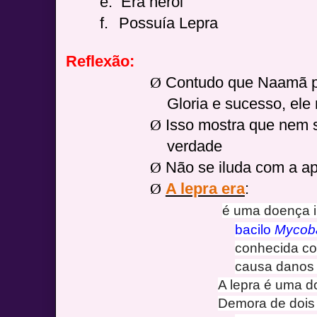
e.
Era herói
f.
Possuía Lepra
Reflexão:
Ø
Contudo que Naamã po
Gloria e sucesso, ele 
Ø
Isso mostra que nem 
verdade
Ø
Não se iluda com a ap
Ø
A lepra era
:
é uma doença i
bacilo
Mycoba
conhecida 
causa danos
A lepra é uma d
Demora de dois 