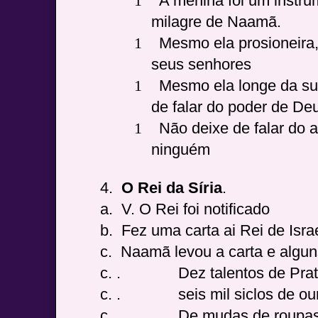
1
A menina foi um instr
milagre de Naamã.
1
Mesmo ela prosioneira,
seus senhores
1
Mesmo ela longe da sua
de falar do poder de De
1
Não deixe de falar do 
ninguém
4.
O Rei da Síria
.
a.
V. O Rei foi notificado
b.
Fez uma carta ai Rei de Isra
c.
Naamã levou a carta e algu
c. .
Dez talentos de Prat
c. .
seis mil siclos de ou
c. .
De mudas de roupa