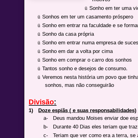
ü
Sonho em ter uma vi
ü
Sonhos em ter um casamento próspero
ü
Sonho em entrar na faculdade e se forma
ü
Sonho da casa própria
ü
Sonho em entrar numa empresa de suces
ü
Sonho em dar a volta por cima
ü
Sonho em comprar o carro dos sonhos
ü
Tantos sonho e desejos de consumo.
ü
Veremos nesta história um povo que tinha
sonhos, mas não conseguirão
Divisão
:
1)
Doze espiãs ( e suas responsabilidades)
a-
Deus mandou Moises enviar doe espi
b-
Durante 40 Dias eles teriam que traze
c-
Teriam que ver como era a terra, se a