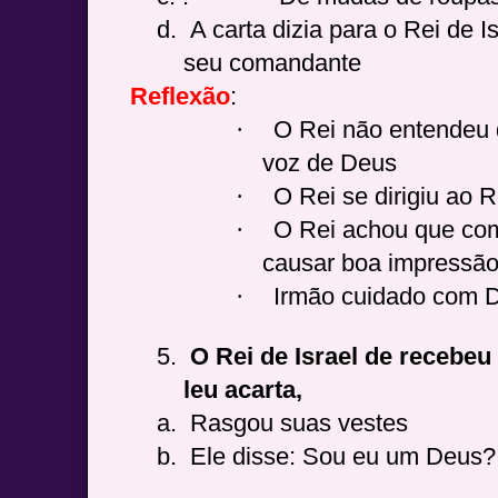
d.
A carta dizia para o Rei de I
seu comandante
Reflexão
:
·
O Rei não entendeu q
voz de Deus
·
O Rei se dirigiu ao R
·
O Rei achou que com 
causar boa impressã
·
Irmão cuidado com D
5.
O Rei de Israel de recebeu
leu acarta,
a.
Rasgou suas vestes
b.
Ele disse: Sou eu um Deus?