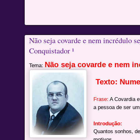
Não seja covarde e nem incrédulo se
Conquistador ¹
Não seja covarde e nem in
Tema:
Texto: Nume
Frase:
A Covardia e
a pessoa de ser um
Introdução:
Quantos sonhos, des
motivos