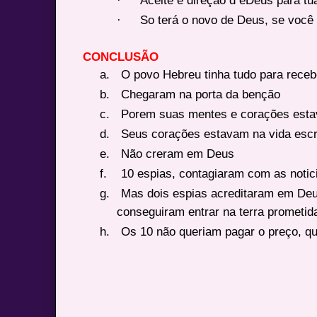
·
So terá o novo de Deus, se você d
CONCLUSÃO
a.
O povo Hebreu tinha tudo para rece
b.
Chegaram na porta da benção
c.
Porem suas mentes e corações est
d.
Seus corações estavam na vida esc
e.
Não creram em Deus
f.
10 espias, contagiaram com as notic
g.
Mas dois espias acreditaram em Deu
conseguiram entrar na terra prometid
h.
Os 10 não queriam pagar o preço, qu