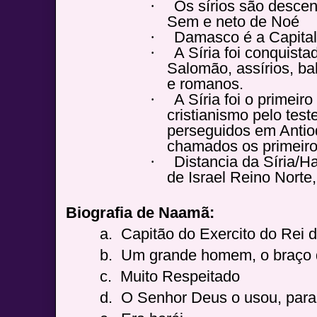
·
Os sírios são descen
Sem e neto de Noé
·
Damasco é a Capital 
·
A Síria foi conquist
Salomão, assírios, ba
e romanos.
·
A Síria foi o primeiro
cristianismo pelo tes
perseguidos em Antio
chamados os primeiros
·
Distancia da Síria/H
de Israel Reino Norte
Biografia de Naamã:
a.
Capitão do Exercito do Rei d
b.
Um grande homem, o braço di
c.
Muito Respeitado
d.
O Senhor Deus o usou, para l