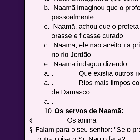
b.
Naamã imaginou que o profe
pessoalmente
c.
Naamã, achou que o profeta 
orasse e ficasse curado
d.
Naamã, ele não aceitou a pr
no rio Jordão
e.
Naamã indagou dizendo:
a. .
Que existia outros r
a. .
Rios mais limpos co
de Damasco
a. .
10.
Os servos de Naamã:
§
Os anima
§
Falam para o seu senhor: "Se o pr
outra coisa o Sr. Não o faria?"