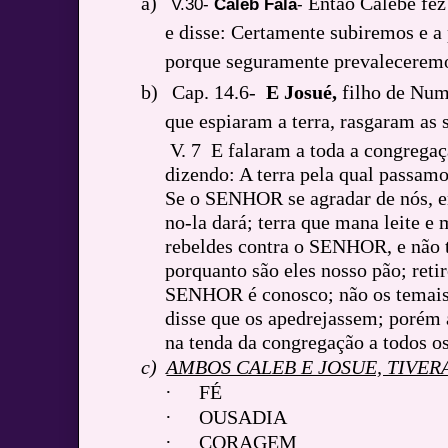
a)
Então Calebe fez
V.30-
Caleb Fala
-
e disse: Certamente subiremos e 
porque seguramente prevaleceremo
b)
Cap. 14.6-
E Josué,
filho de Num,
que espiaram a terra, rasgaram as 
V. 7 E falaram a toda a congregaçã
dizendo: A terra pela qual passamo
Se o SENHOR se agradar de nós, en
no-la dará; terra que mana leite e
rebeldes contra o SENHOR, e não t
porquanto são eles nosso pão; reti
SENHOR é conosco; não os temais
disse que os apedrejassem; porém
na tenda da congregação a todos os 
c)
AMBOS CALEB E JOSUE, TIVE
·
FÉ
·
OUSADIA
·
CORAGEM