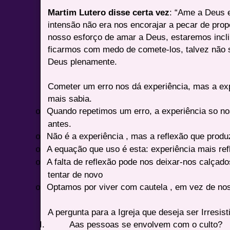
Martim Lutero disse certa vez
: “Ame a Deus 
intensão não era nos encorajar a pecar de prop
nosso esforço de amar a Deus, estaremos incli
ficarmos com medo de comete-los, talvez não 
Deus plenamente.
Cometer um erro nos dá experiência, mas a exp
mais sabia.
Quando repetimos um erro, a experiência so no
o
antes.
Não é a experiência , mas a reflexão que produ
o
A equação que uso é esta: experiência mais ref
o
A falta de reflexão pode nos deixar-nos calça
o
tentar de novo
Optamos por viver com cautela , em vez de n
o
A pergunta para a Igreja que deseja ser Irresist
I.
Aas pessoas se envolvem com o culto?