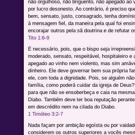
não orgulhoso, não briguento, não apegado ao v
por lucro desonesto. Ao contrário, é preciso qu
bem, sensato, justo, consagrado, tenha domíni
à mensagem fiel, da maneira pela qual foi ensi
encorajar outros pela sã doutrina e de refutar
Tito 1:6-9
É necessário, pois, que o bispo seja irrepreen
moderado, sensato, respeitável, hospitaleiro e 
apegado ao vinho nem violento, mas sim amáve
dinheiro. Ele deve governar bem sua própria famí
ele, com toda a dignidade. Pois, se alguém não
família, como poderá cuidar da igreja de Deus
para que não se ensoberbeça e caia na mesma
Diabo. Também deve ter boa reputação perante 
em descrédito nem na cilada do Diabo.
1 Timóteo 3:2-7
Nada façam por ambição egoísta ou por vaida
considerem os outros superiores a vocês me