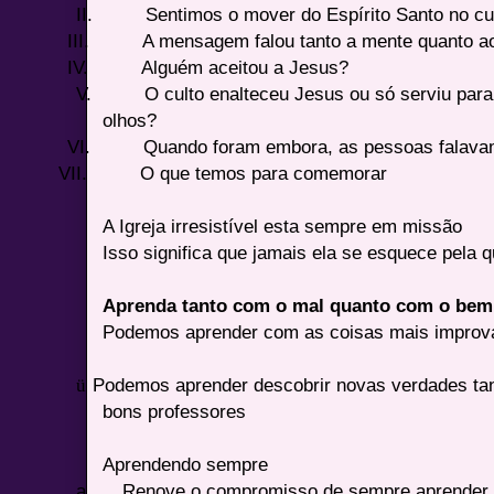
II.
Sentimos o mover do Espírito Santo no cu
III.
A mensagem falou tanto a mente quanto a
IV.
Alguém aceitou a Jesus?
V.
O culto enalteceu Jesus ou só serviu pa
olhos?
VI.
Quando foram embora, as pessoas falava
VII.
O que temos para comemorar
A Igreja irresistível esta sempre em missão
Isso significa que jamais ela se esquece pela q
Aprenda tanto com o mal quanto com o bem
Podemos aprender com as coisas mais improv
ü
Podemos aprender descobrir novas verdades ta
bons professores
Aprendendo sempre
a.
Renove o compromisso de sempre aprender 