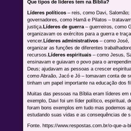
Que tipos de líderes tem na Bíblia?
Líderes políticos
– reis, como Davi, Salomão;
governadores, como Hamã e Pilatos – tratavam 
justiça.
Líderes de guerra
– guerreiros, como G
organizavam os exércitos para a guerra e traç
vencer.
Líderes administrativos
– como José, 
organizar as funções de diferentes trabalhadore
recursos.
Líderes espirituais
– como Jesus, Sam
ensinavam e guiavam o povo para o arrependim
Deus; ajudavam as pessoas a crescer espiritu
como Abraão, Jacó e Jó – tomavam conta de su
tinham um papel importante na educação dos fi
Muitas das pessoas na Bíblia eram líderes em
exemplo, Davi foi um líder político, espiritual,
foram bons exemplos em tudo mas podemos apr
estudando suas vidas e as consequências de 
Fonte. https://www.respostas.com.br/o-que-a-bi