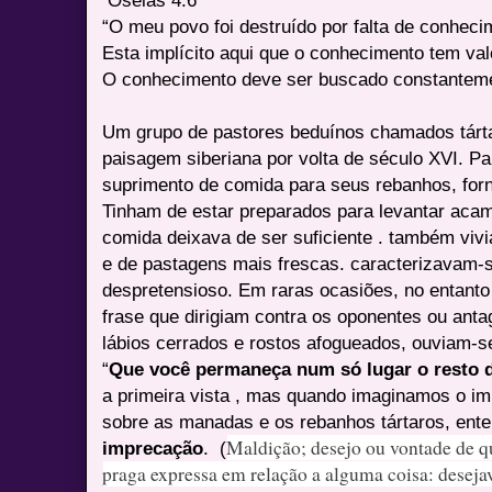
“O meu povo foi destruído por falta de conheci
Esta implícito aqui que o conhecimento tem val
O conhecimento deve ser buscado constantem
Um grupo de pastores beduínos chamados tárt
paisagem siberiana por volta de século XVI. 
suprimento de comida para seus rebanhos, forn
Tinham de estar preparados para levantar ac
comida deixava de ser suficiente . também vi
e de pastagens mais frescas. caracterizavam-s
despretensioso. Em raras ocasiões, no entanto
frase que dirigiam contra os oponentes ou anta
lábios cerrados e rostos afogueados, ouviam-se
“
Que você permaneça num só lugar o resto d
a primeira vista , mas quando imaginamos o im
sobre as manadas e os rebanhos tártaros, ent
Maldição; desejo ou vontade de q
imprecação
. (
praga expressa em relação a alguma coisa: desej