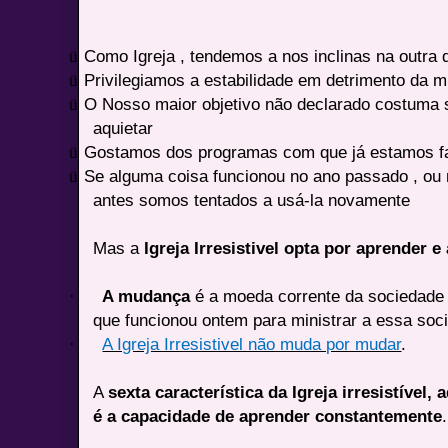
ü
Como Igreja , tendemos a nos inclinas na outra 
ü
Privilegiamos a estabilidade em detrimento da 
ü
O Nosso maior objetivo não declarado costuma 
aquietar
ü
Gostamos dos programas com que já estamos fa
ü
Se alguma coisa funcionou no ano passado , ou n
antes somos tentados a usá-la novamente
Mas a
Igreja Irresistivel opta por aprender 
·
A mudança
é a moeda corrente da sociedade 
que funcionou ontem para ministrar a essa soc
·
A Igreja Irresistivel não muda por mudar
.
A
sexta característica da Igreja irresistível
é a capacidade de aprender constantemente
.