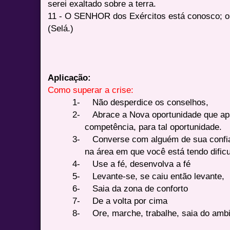
serei exaltado sobre a terra.
11 - O SENHOR dos Exércitos está conosco; o 
(Selá.)
Aplicação:
Como superar a crise:
1-
Não desperdice os conselhos,
2-
Abrace a Nova oportunidade que ap
competência, para tal oportunidade.
3-
Converse com alguém de sua confia
na área em que você está tendo dific
4-
Use a fé, desenvolva a fé
5-
Levante-se, se caiu então levante,
6-
Saia da zona de conforto
7-
De a volta por cima
8-
Ore, marche, trabalhe, saia do ambi