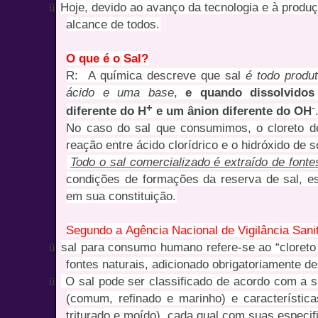
ü
Hoje, devido ao avanço da tecnologia e à produç
alcance de todos.
O que é o Sal?
R: A química descreve que sal
é todo produ
ácido e uma base
,
e quando dissolvido
+
-
diferente do H
e um ânion diferente do OH
No caso do sal que consumimos, o cloreto de
reação entre ácido clorídrico e o hidróxido de s
Todo o sal comercializado é extraído de fonte
condições de formações da reserva de sal, e
em sua constituição.
Segundo a
Agência Nacional de Vigilância Sani
ü
sal para consumo humano refere-se ao “cloreto 
fontes naturais, adicionado obrigatoriamente de
ü
O sal pode ser classificado de acordo com a
(comum, refinado e marinho) e característica
triturado e moído), cada qual com suas especifi