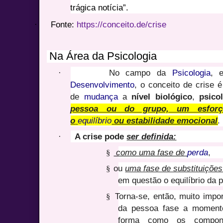
trágica notícia”.
·
Fonte:
https://conceito.de/crise
Na Área da Psicologia
·
No campo da
Psicologia
, 
Desenvolvimento
, o conceito de crise 
de
mudança
a
nível biológico
,
psico
pessoa ou do grupo, um esforç
o
equilíbrio
ou estabilidade emocional
.
·
A crise
pode
ser definida:
§
como uma fase de
perda
,
§
ou
uma fase de substituições
em questão o equilíbrio da 
§
Torna-se, então, muito impo
da pessoa fase a moment
forma como os compone