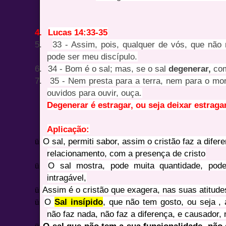
4.
Lucas 14:33-35
5.
33 - Assim, pois, qualquer de vós, que não
pode ser meu discípulo.
6.
34 - Bom é o sal; mas, se o sal
degenerar,
com
7.
35 - Nem presta para a terra, nem para o mo
ouvidos para ouvir, ouça.
Degenerar é estragar, ou seja deixar estraga
Aplicação:
ü
O sal, permiti sabor, assim o cristão faz a difer
relacionamento, com a presença de cristo
ü
O sal mostra, pode muita quantidade, pode
intragável,
ü
Assim é o cristão que exagera, nas suas atitud
ü
O
Sal insípido
, que não tem gosto, ou seja , 
não faz nada, não faz a diferença, e causador,