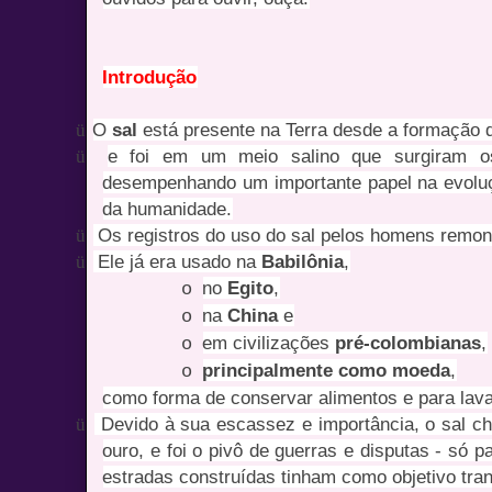
Introdução
ü
O
sal
está presente na Terra desde a formação d
ü
e foi em um meio salino que surgiram os 
desempenhando um importante papel na evoluçã
da humanidade.
ü
Os registros do uso do sal pelos homens remon
ü
Ele já era usado na
Babilônia
,
no
Egito
,
o
na
China
e
o
em civilizações
pré-colombianas
,
o
principalmente como moeda
,
o
como forma de conservar alimentos e para lavar
ü
Devido à sua escassez e importância, o sal che
ouro, e foi o pivô de guerras e disputas - só p
estradas construídas tinham como objetivo tran