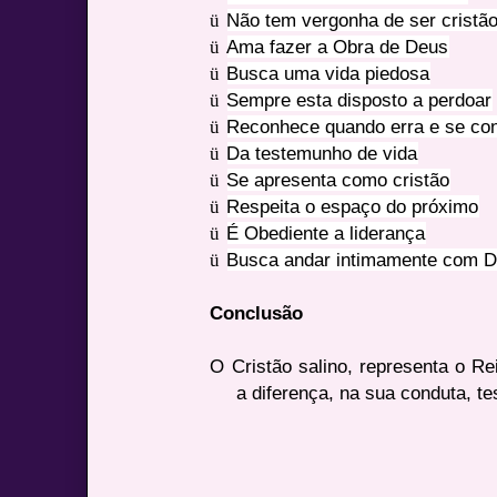
ü
Não tem vergonha de ser cristã
ü
Ama fazer a Obra de Deus
ü
Busca uma vida piedosa
ü
Sempre esta disposto a perdoar
ü
Reconhece quando erra e se co
ü
Da testemunho de vida
ü
Se apresenta como cristão
ü
Respeita o espaço do próximo
ü
É Obediente a liderança
ü
Busca andar intimamente com D
Conclusão
O Cristão salino, representa o Re
a diferença, na sua conduta, t