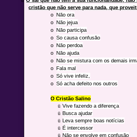
ü
O sal que não tem a sua funcionalidade, não 
cristão que não serve para nada, que provei
Não ora
o
Não jejua
o
Não participa
o
So causa confusão
o
Não perdoa
o
Não ajuda
o
Não se mistura com os demais ir
o
Fala mal
o
Só vive infeliz,
o
Só acha defeito nos outros
o
O Cristão Salino
ü
Vive fazendo a diferença
ü
Busca ajudar
ü
Leva sempre boas notícias
ü
É intercessor
ü
Não se envolve em confusão