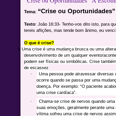
“Crise ou Oportunidades” A Escolh
“Crise ou Oportunidades”
Tema:
Texto
: João 16:33- Tenho-vos dito isto, para 
tereis aflições, mas tende bom ânimo, eu venc
O que é crise?
ü
Uma crise é uma mudança brusca ou uma altera
desenvolvimento de um qualquer evento/aconte
podem ser físicas ou simbólicas. Crise també
de escassez
·
Uma pessoa pode atravessar diversas 
ocorre quando se passa por uma mudanç
doença. Por exemplo: “O paciente acabou
uma crise cardíaca”.
·
Chama-se crise de nervos quando uma 
suas emoções, geralmente perante uma s
vítima sofreu uma crise de nervos assi