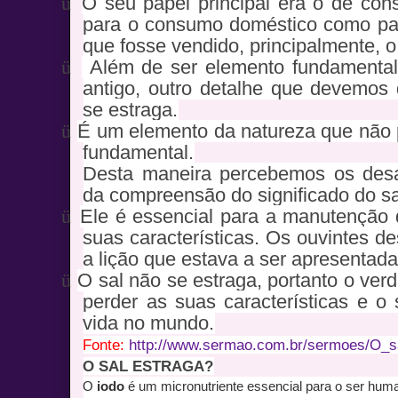
ü
O seu papel principal era o de cons
para o consumo doméstico como par
que fosse vendido, principalmente, o
ü
Além de ser elemento fundamental
antigo, outro detalhe que devemos 
se estraga.
ü
É um elemento da natureza que não p
fundamental.
Desta maneira percebemos os desa
da compreensão do significado do sa
ü
Ele é essencial para a manutenção 
suas características. Os ouvintes d
a lição que estava a ser apresentada
ü
O sal não se estraga, portanto o ver
perder as suas características e o
vida no mundo.
Fonte:
http://www.sermao.com.br/sermoes/O_s
O SAL ESTRAGA?
O
iodo
é um micronutriente essencial para o ser huma