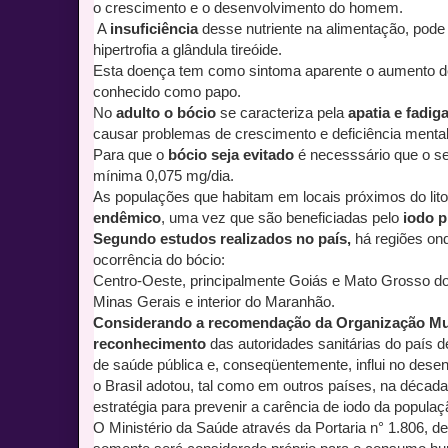
o crescimento e o desenvolvimento do homem.
A
insuficiência
desse nutriente na alimentação, pode
hipertrofia a glândula tireóide.
Esta doença tem como sintoma aparente o aumento d
conhecido como papo.
No
adulto o bócio
se caracteriza pela
apatia e fadig
causar problemas de crescimento e deficiência mental
Para que o
bócio seja evitado
é necesssário que o s
mínima 0,075 mg/dia.
As populações que habitam em locais próximos do lit
endêmico
, uma vez que são beneficiadas pelo
iodo p
Segundo estudos realizados no país,
há regiões ond
ocorrência do bócio:
Centro-Oeste, principalmente Goiás e Mato Grosso do 
Minas Gerais e interior do Maranhão.
Considerando a recomendação da Organização Mun
reconhecimento
das autoridades sanitárias do país 
de saúde pública e, conseqüentemente, influi no dese
o Brasil adotou, tal como em outros países, na décad
estratégia para prevenir a carência de iodo da populaç
O Ministério da Saúde através da Portaria n° 1.806, de