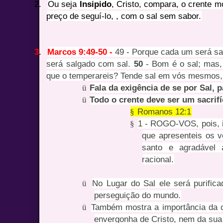
2.
Ou seja
Insipido
, Cristo, compara, o crente m
preço de seguí-lo, , com o sal sem sabor.
3.
Marcos 9:49-50 -
49 - Porque cada um será sa
será salgado com sal.
50
- Bom é o sal; mas, 
que o temperareis? Tende sal em vós mesmos,
ü
Fala da exigência de se por Sal, p
ü
Todo o crente deve ser um sacrif
§
Romanos 12:1
§
1 - ROGO-VOS, pois, 
que apresenteis os v
santo e agradável
racional.
ü
No Lugar do Sal ele será purific
perseguição do mundo.
ü
Também mostra a importância da c
envergonha de Cristo, nem da su