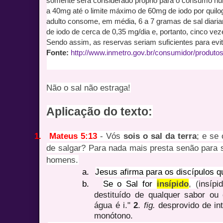
somente será considerado próprio para o consumo hum
a 40mg até o limite máximo de 60mg de iodo por quil
adulto consome, em média, 6 a 7 gramas de sal diar
de iodo de cerca de 0,35 mg/dia e, portanto, cinco ve
Sendo assim, as reservas seriam suficientes para evit
Fonte:
http://www.inmetro.gov.br/consumidor/produtos
Não o sal não estraga!
Aplicação do texto:
1.
Mateus 5:13
- Vós
sois o sal da terra
; e se
de salgar? Para nada mais presta senão para s
homens.
a.
Jesus afirma para os discípulos qu
b.
Se o Sal for
insípido
, (
insípid
destituído de qualquer sabor ou 
água é i."
2
.
fig.
desprovido de int
monótono.