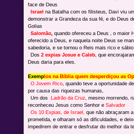
face de Deus
·
Israel
na Batalha com os filisteus, Davi viu 
demonstrar a Grandeza da sua fé, e do Deus de
Golias
·
Salomão
,
quando ofereceu a Deus , o maior Ho
oferecido a Deus, e naquela noite Deus se mani
sabedoria, e se tornou o Reis mais rico e sábio 
·
Dos
2 expias Josue e Caleb
, que encorajara
Deus daria para eles.
Exemp
los na Bíblia quem desperdiçou as O
·
O Jovem Rico
, quando teve a oportunidade d
por causa das riquezas humanas,
·
Um dos
Ladrão da Cruz
, mesmo morrendo, nã
reconheceu Jesus como Senhor e
Salvador
·
Os 10 Expias, de Israel,
que não abraçaram a 
prometida, e olharam só as dificuldades, e dei
impedirem de entrar e desfrutar do melhor da t