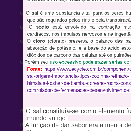
ü
O
sal
é uma substancia vital para os seres h
que são regulados pelos rins e pela transpiraçã
ü
O
sódio
está envolvido na contração musc
cardíacos, nos impulsos nervosos e na ingestã
ü
O
cloro
(cloreto) preserva o balanço das ba
absorção de potássio, é a base do acido esto
dióxidos de carbono das células até os pulmões
ü
Porém seu
uso excessivo pode trazer serias c
Fonte:
https://www.ecycle.com.br/component/co
sal-origem-importancia-tipos-cozinha-refinado-l
himalaia-kosher-de-bambu-coreano-rocha-conse
controlador-de-fermentacao-desenvolvimento-co
ü
O sal constituía-se como elemento f
mundo antigo.
ü
A função de dar sabor era a menor de