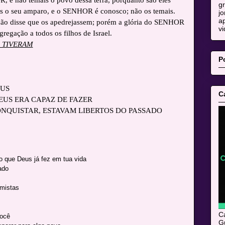
g
les o seu amparo, e o SENHOR é conosco; não os temais.
jo
ap
ão disse que os apedrejassem; porém a glória do SENHOR
vi
regação a todos os filhos de Israel.
 TIVERAM
P
EUS
C
EUS ERA CAPAZ DE FAZER
NQUISTAR, ESTAVAM LIBERTOS DO PASSADO
o que Deus já fez em tua vida
ado
mistas
C
você
Gu