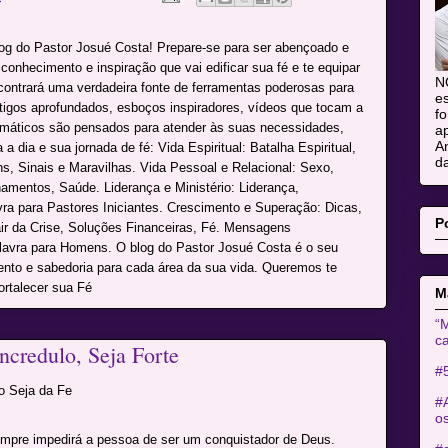
log do Pastor Josué Costa! Prepare-se para ser abençoado e
onhecimento e inspiração que vai edificar sua fé e te equipar
N
ncontrará uma verdadeira fonte de ferramentas poderosas para
es
rtigos aprofundados, esboços inspiradores, vídeos que tocam a
fo
máticos são pensados para atender às suas necessidades,
ap
An
a dia e sua jornada de fé: Vida Espiritual: Batalha Espiritual,
da
s, Sinais e Maravilhas. Vida Pessoal e Relacional: Sexo,
namentos, Saúde. Liderança e Ministério: Liderança,
avra para Pastores Iniciantes. Crescimento e Superação: Dicas,
P
r da Crise, Soluções Financeiras, Fé. Mensagens
alavra para Homens. O blog do Pastor Josué Costa é o seu
mento e sabedoria para cada área da sua vida. Queremos te
ortalecer sua Fé
M
“M
ca
ncredulo, Seja Forte
#
o Seja da Fe
#
o
empre impedirá a pessoa de ser um conquistador de Deus.