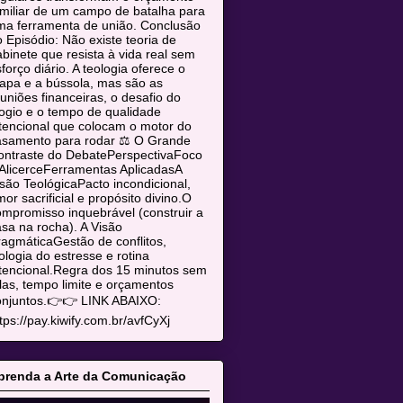
miliar de um campo de batalha para
ma ferramenta de união. Conclusão
 Episódio: Não existe teoria de
binete que resista à vida real sem
forço diário. A teologia oferece o
apa e a bússola, mas são as
uniões financeiras, o desafio do
ogio e o tempo de qualidade
tencional que colocam o motor do
asamento para rodar ⚖️ O Grande
ontraste do DebatePerspectivaFoco
AlicerceFerramentas AplicadasA
são TeológicaPacto incondicional,
or sacrificial e propósito divino.O
mpromisso inquebrável (construir a
sa na rocha). A Visão
agmáticaGestão de conflitos,
ologia do estresse e rotina
tencional.Regra dos 15 minutos sem
las, tempo limite e orçamentos
onjuntos.👉👉 LINK ABAIXO:
tps://pay.kiwify.com.br/avfCyXj
prenda a Arte da Comunicação