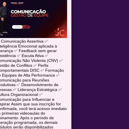
 Comunicação Assertiva ✅
teligência Emocional aplicada à
iderança ✅ Feedback sem gerar
sistência ✅ Escuta Ativa ✅
omunicação Não Violenta (CNV) ✅
stão de Conflitos ✅ Perfis
omportamentais DISC ✅ Formação
e Equipes de Alta Performance ✅
omunicação para Reuniões
rodutivas ✅ Desenvolvimento de
essoas ✅ Liderança Estratégica ✅
ltura Organizacional ✅
municação para Influenciar e
spirar Assim que sua inscrição for
nfirmada, você terá acesso imediato
 primeiras videoaulas do
einamento. Após o período de
iberação programada, os demais
dulos serão disponibilizados