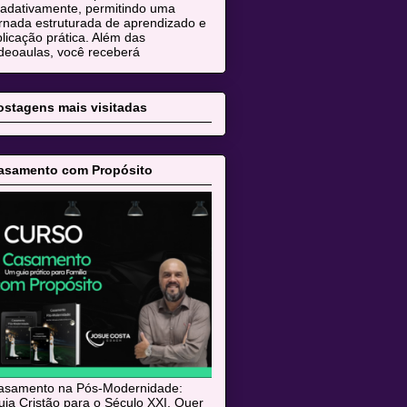
radativamente, permitindo uma
rnada estruturada de aprendizado e
licação prática. Além das
deoaulas, você receberá
ostagens mais visitadas
asamento com Propósito
asamento na Pós-Modernidade:
ia Cristão para o Século XXI. Quer