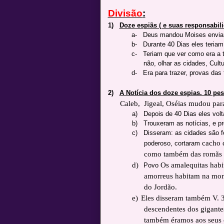
Divisão
:
1)
Doze espiãs ( e suas responsabil
a-
Deus mandou Moises enviar 
b-
Durante 40 Dias eles teriam 
c-
Teriam que ver como era a te
não, olhar as cidades, Cult
d-
Era para trazer, provas das 
2)
A Notícia dos doze espias. 10 pes
Caleb, Jigeal, Oséias mudou para 
a)
Depois de 40 Dias eles vol
b)
Trouxeram as notícias, e p
c)
Disseram: as cidades são for
cacho 
poderoso, cortaram
como também das romãs e
d)
Os amalequitas habit
Povo
amorreus habitam na mon
do Jordão.
e)
Eles disseram também V. 3
descendentes dos gigante
também éramos aos seus 