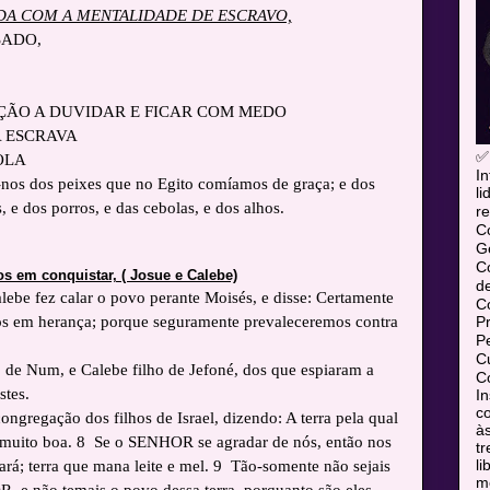
NDA COM A MENTALIDADE DE ESCRAVO,
SADO,
ÇÃO A DUVIDAR E FICAR COM MEDO
 ESCRAVA
✅
OLA
In
os dos peixes que no Egito comíamos de graça; e dos
l
 e dos porros, e das cebolas, e dos alhos.
re
C
Ge
C
os em conquistar, ( Josue e Calebe)
d
lebe fez calar o povo perante Moisés, e disse: Certamente
C
P
os em herança; porque seguramente prevaleceremos contra
P
Cu
 de Num, e Calebe filho de Jefoné, dos que espiaram a
Co
stes.
In
co
ongregação dos filhos de Israel, dizendo: A terra pela qual
às
a muito boa. 8 Se o SENHOR se agradar de nós, então nos
tr
l
dará; terra que mana leite e mel. 9 Tão-somente não sejais
mó
, e não temais o povo dessa terra, porquanto são eles