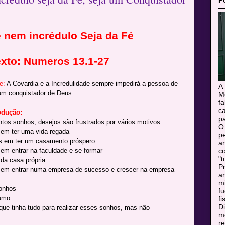
P
 nem incrédulo Seja da Fé
exto: Numeros 13.1-27
e:
A Covardia e a Incredulidade sempre impedirá a pessoa de
A
um conquistador de Deus.
M
f
c
odução:
pa
tos sonhos, desejos são frustrados por vários motivos
O
em ter uma vida regada
pe
 em ter um casamento próspero
a
em entrar na faculdade e se formar
c
"t
da casa própria
Pr
em entrar numa empresa de sucesso e crescer na empresa
a
m
onhos
f
umo.
fi
Di
que tinha tudo para realizar esses sonhos, mas não
mo
r