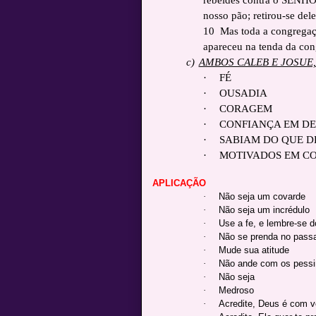
nosso pão; retirou-se de
10 Mas toda a congregaç
apareceu na tenda da cong
c)
AMBOS CALEB E JOSUE,
·
FÉ
·
OUSADIA
·
CORAGEM
·
CONFIANÇA EM D
·
SABIAM DO QUE D
·
MOTIVADOS EM CO
APLICAÇÃO
·
Não seja um covarde
·
Não seja um incrédulo
·
Use a fe, e lembre-se d
·
Não se prenda no pass
·
Mude sua atitude
·
Não ande com os pessi
·
Não seja
·
Medroso
·
Acredite, Deus é com 