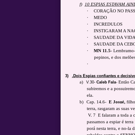
f)
10 ESPIAS ESTAVAM AI
·
CORAÇÃO NO PAS
·
MEDO
·
INCREDULOS
·
INSTIGARAM A NA
·
SAUDADE DA VIDA
·
SAUDADE DA CEB
·
MN 11.5
- Lembramo-n
pepinos, e dos melões,
·
3)
.Dois Espias confiantes e decisiv
a)
Então Ca
V.30-
Caleb Fala
-
subiremos e a possuirem
ela.
b)
Cap. 14.6-
E Josué,
filho
terra, rasgaram as suas ve
V. 7 E falaram a toda a c
passamos a espiar é terr
porá nesta terra, e no-la 
rebeldes contra o SENHOR