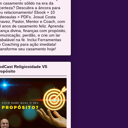
m casamento sólido na era da
ncerteza? Descubra a âncora para
eu relacionamento! Ebook + 10
ideoaulas + PDFs. Josué Costa
havez, Pastor, Mentor e Coach, com
 anos de casamento feliz. Aprenda:
iança divina, finanças com propósito,
municação, perdão, e crie um lar
abalável na fé. Inclui Ferramentas
e Coaching para ação imediata!
ransforme seu casamento hoje!
odCast Religiosidade VS
ropósito