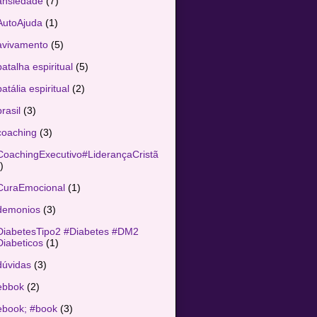
ansiedade
(7)
AutoAjuda
(1)
avivamento
(5)
atalha espiritual
(5)
atália espiritual
(2)
rasil
(3)
coaching
(3)
CoachingExecutivo#LiderançaCristã
)
CuraEmocional
(1)
demonios
(3)
DiabetesTipo2 #Diabetes #DM2
iabeticos
(1)
dúvidas
(3)
ebbok
(2)
ebook; #book
(3)