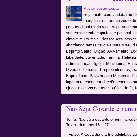
Pastor Josue Costa
Seja muito bem-vindo(a) ao b
mergulhar em um universo de c
para os desafios da vida. Aqui, você e
seu crescimento espiritual e pessoal: a
alma e muito mais. Nossos assuntos te
abordando temas cruciais para o seu dia 
Espírito Santo, Unção, Avivamento, Don
Liberdade, Juventude, Família, Relacio
Administração, Igreja, Ministérios, Pal
Diversos Estudos, Empreendedores, Sai
Específicas: Palavra para Mulheres, P
lugar para encontrar direção, encoraja
ajudar a desvendar os mistérios da fé, f
Nao Seja Covarde e nem i
Tema: Não seja covarde e nem incrédul
Texto: Numeros 13.1-27
Frase: A Covardia e a Incredulidade s