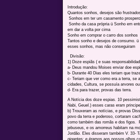
Introdução:
Quantos sonhos, desejos são frustrado
Sonhos em ter um casamento prospero 
Sonho da casa própria ü Sonho em ent
em dar a volta por cima
Sonho em comprar o carro dos sonhos
Tantos sonho e desejos de consumo. ü V
esses sonhos, mas não conseguiram
Divisão:
1) Doze espiãs ( e suas responsabilidad
a- Deus mandou Moises enviar doe espi
b- Durante 40 Dias eles teriam que trazer
c- Teriam que ver como era a terra, se a
cidades, Cultura, se possuía arvores ou
d- Era para trazer, provas das terra.
A Notícia dos doze espias. 10 pessimista
Nabi, Geuel.) esses caras eram principe
b) Trouxeram as notícias, e provas Diss
povo da terra e poderoso, cortaram cac
como também das romãs e dos figos. Po
jebuseus, e os amorreus habitam na mo
Jordão. Eles disseram também V. 33- T
gigantes; e éramos aos nossos olhos c