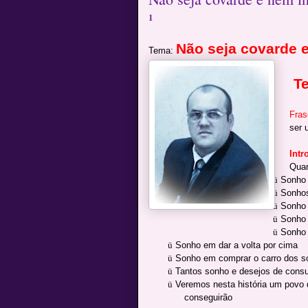
¹
Não seja covarde e
Tema:
T
Fras
ser 
Intr
Quan
ü
Sonho 
ü
Sonhos
ü
Sonho 
ü
Sonho 
ü
Sonho 
ü
Sonho em dar a volta por cima
ü
Sonho em comprar o carro dos s
ü
Tantos sonho e desejos de cons
ü
Veremos nesta história um povo 
conseguirão