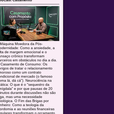
odCast Casamento
 Máquina Moedora da Pós-
odernidade: Como a ansiedade, a
alta de margem emocional e o
ansaço crônico transformam
rceiros em obstáculos no dia a dia.
 Casamento de Consumo: Os
rigos de tratar o relacionamento
moroso como um contrato
ondicional de mercado (o famoso
oma lá, dá cá"). Neurociência na
ática: O que é o "sequestro da
mígdala" e por que pausas de 20
inutos durante discussões não são
uga, mas uma necessidade
siológica. O Fim das Brigas por
nheiro: Como a teologia da
rdomia e as reuniões financeiras
egulares transformam o orçamento