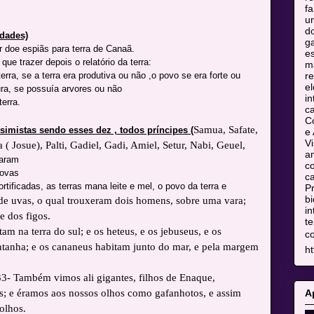
fa
u
do
idades)
ga
doe espiãs para terra de Canaã.
es
que trazer depois o relatório da terra:
m
rra, se a terra era produtiva ou não ,o povo se era forte ou
re
el
ura, se possuía arvores ou não
in
terra.
c
C
Samua, Safate,
simistas sendo esses dez , todos príncipes (
e 
Vi
( Josue), Palti, Gadiel, Gadi, Amiel, Setur, Nabi, Geuel,
am
taram
co
rovas
ca
tificadas, as terras mana leite e mel, o povo da terra e
Pr
bi
de uvas, o qual trouxeram dois homens, sobre uma vara;
in
 dos figos.
te
am na terra do sul; e os heteus, e os jebuseus, e os
c
tanha; e os cananeus habitam junto do mar, e pela margem
ht
3- Também vimos ali gigantes, filhos de Enaque,
A
s; e éramos aos nossos olhos como gafanhotos, e assim
olhos.