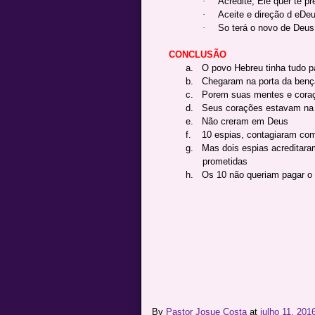
·
Acredite, Ele quer te pr
·
Aceite e direção d eDeu
·
So terá o novo de Deus, 
CONCLUSÃO
a.
O povo Hebreu tinha tudo p
b.
Chegaram na porta da benç
c.
Porem suas mentes e cora
d.
Seus corações estavam na 
e.
Não creram em Deus
f.
10 espias, contagiaram com 
g.
Mas dois espias acreditara
prometidas
h.
Os 10 não queriam pagar o 
By
Pastor Josue Costa
at
julho 11, 201