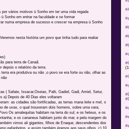
#
#
s por vários motivos ü Sonho em ter uma vida regada
ü Sonho em entrar na faculdade e se formar
#
rar numa empresa de sucesso e crescer na empresa ü Sonho
#b
#b
eremos nesta história um povo que tinha tudo para realiar
#b
#
es)
ãs para terra de Canaã.
#
(1
 depois o relatório da terra:
 terra era produtiva ou não ,o povo se era forte ou não, olhar as
#
 não
#
s ( Safate, Issacar,Oseias, Palti, Gadiel, Gadi, Amiel, Setur,
#
s a) Depois de 40 Dias eles voltaram
#D
eram: as cidades são fortificadas, as terras mana leite e mel, o
ho de uvas, o qual trouxeram dois homens, sobre uma vara;
#
vo Os amalequitas habitam na terra do sul; e os heteus, e os
#
ntanha; e os cananeus habitam junto do mar, e pela margem do
ambém vimos ali gigantes, filhos de Enaque, descendentes dos
#
omo gafanhotos, e assim também éramos aos seus olhos. c) 10