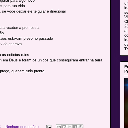
eparar para algo novo
u
s para tua vida
i
se você deixar ele te guiar e direcionar
s
V
C
28
ara receber a promessa,
al
ão
co
ções estavam preso no passado
in
vida escrava
d
T
as noticias ruins
m em Deus e foram os únicos que conseguiram entrar na terra
P
P
preço, queriam tudo pronto.
6
Nenhum comentário: