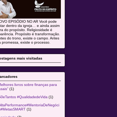
OVO EPISÓDIO NO AR Você pode
tar dentro da igreja… e ainda assim
ra do propósito. Religiosidade é
arência. Propósito é transformação.
tes do trono, existe o campo. Antes
 promessa, existe o processo.
ostagens mais visitadas
arcadores
elhores livros sobre finanças para
sais”
(1)
50eTantos #QualidadedeVida
(1)
AltaPerformance#MentoriaDeNegóci
s#MetasSMART
(1)