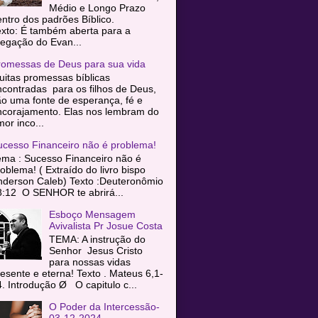
Médio e Longo Prazo
entro dos padrões Bíblico.
exto: É também aberta para a
egação do Evan...
romessas de Deus para sua vida
itas promessas bíblicas
contradas para os filhos de Deus,
o uma fonte de esperança, fé e
ncorajamento. Elas nos lembram do
or inco...
ucesso Financeiro não é problema!
ema : Sucesso Financeiro não é
oblema! ( Extraído do livro bispo
nderson Caleb) Texto :Deuteronômio
8:12 O SENHOR te abrirá...
Esboço Mensagem
Avivalista Pr Josue Costa
TEMA: A instrução do
Senhor Jesus Cristo
para nossas vidas
esente e eterna! Texto . Mateus 6,1-
. Introdução Ø O capitulo c...
O Poder da Intercessão-
03-12-2024