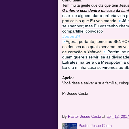
Conclusão:
Tem muita gente que diz que tem Jesus,
O inferno esta dentro da casa da famí
este: de alguém dar a própria vida 
praticais o que Eu vos mando.
Já 
15
seu senhor; mas Eu vos tenho chama
compartilhei convosco
Josué 24
Agora, portanto, temei ao SENHOR 
14
os deuses aos quais serviram os vos
de coração a
Yahweh
.
Porém, se n
15
quem quereis servir: se as divindad
Eufrates, na terra da Mesopotâmia o
Eu e a minha casa serviremos ao
Apelo:
Você deseja salvar a sua família, colo
Pr Josue Costa
By
Pastor Josue Costa
at
abril 12, 2017
Pastor Josue Costa