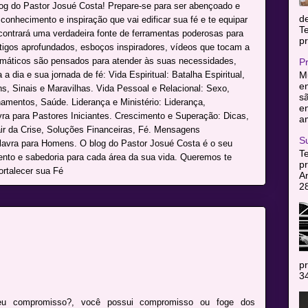
log do Pastor Josué Costa! Prepare-se para ser abençoado e
d
onhecimento e inspiração que vai edificar sua fé e te equipar
T
ncontrará uma verdadeira fonte de ferramentas poderosas para
pr
rtigos aprofundados, esboços inspiradores, vídeos que tocam a
máticos são pensados para atender às suas necessidades,
P
a dia e sua jornada de fé: Vida Espiritual: Batalha Espiritual,
Mu
en
s, Sinais e Maravilhas. Vida Pessoal e Relacional: Sexo,
sã
namentos, Saúde. Liderança e Ministério: Liderança,
e
avra para Pastores Iniciantes. Crescimento e Superação: Dicas,
am
r da Crise, Soluções Financeiras, Fé. Mensagens
S
alavra para Homens. O blog do Pastor Josué Costa é o seu
T
mento e sabedoria para cada área da sua vida. Queremos te
pr
ortalecer sua Fé
A
2
pr
34
u compromisso?, você possui compromisso ou foge dos