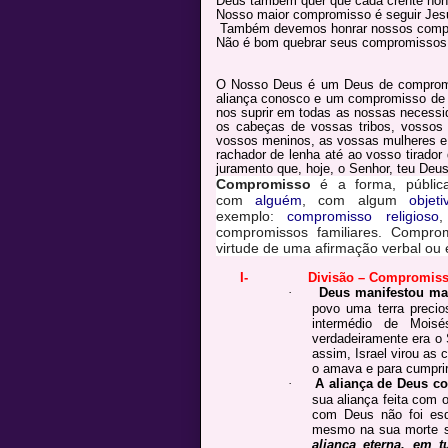
Deus também quer que cada crente hon
Nosso maior compromisso é seguir Jesu
Também devemos honrar nossos compro
Não é bom quebrar seus compromissos
O Nosso Deus é um Deus de compromi
aliança conosco e um compromisso de no
nos suprir em todas as nossas necessid
os cabeças de vossas tribos, vossos 
vossos meninos, as vossas mulheres e o
rachador de lenha até ao vosso tirador
juramento que, hoje, o Senhor, teu Deus,
Compromisso
é a forma, públi
com
alguém
, com algum
objeti
exemplo:
compromisso religioso
,
compromissos familiares. Comprom
virtude de uma afirmação verbal ou 
I-
Divisão – Compromiss
·
D
eus manifestou mar
povo uma terra precio
intermédio de Mois
verdadeiramente era o 
assim, Israel virou as
o amava e para cumprir
·
A aliança de Deus c
sua aliança feita com 
com Deus não foi esq
mesmo na sua morte s
aliança eterna, em 