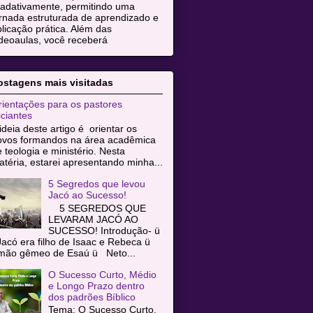
radativamente, permitindo uma
rnada estruturada de aprendizado e
licação prática. Além das
deoaulas, você receberá
ostagens mais visitadas
ientações para os pastores
iciantes
ideia deste artigo é orientar os
ovos formandos na área acadêmica
 teologia e ministério. Nesta
téria, estarei apresentando minha...
5 Segredos que levou
Jacó ao Sucesso!
5 SEGREDOS QUE
LEVARAM JACÓ AO
SUCESSO! Introdução- ü
acó era filho de Isaac e Rebeca ü
rmão gêmeo de Esaú ü Neto...
O Sucesso Curto, Médio
e Longo Prazo dentro
dos padrões Bíblico
Tema: O Sucesso Curto,