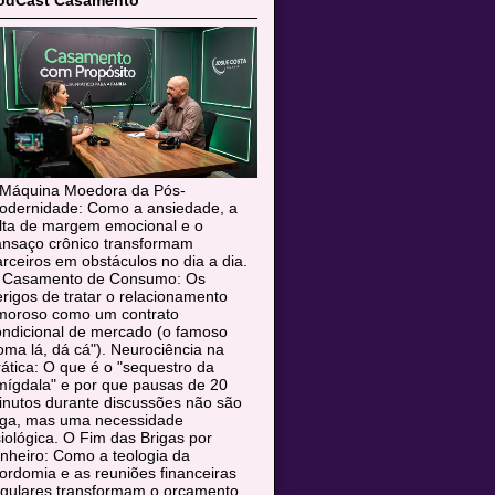
odCast Casamento
 Máquina Moedora da Pós-
odernidade: Como a ansiedade, a
alta de margem emocional e o
ansaço crônico transformam
rceiros em obstáculos no dia a dia.
 Casamento de Consumo: Os
rigos de tratar o relacionamento
moroso como um contrato
ondicional de mercado (o famoso
oma lá, dá cá"). Neurociência na
ática: O que é o "sequestro da
mígdala" e por que pausas de 20
inutos durante discussões não são
uga, mas uma necessidade
siológica. O Fim das Brigas por
nheiro: Como a teologia da
rdomia e as reuniões financeiras
egulares transformam o orçamento