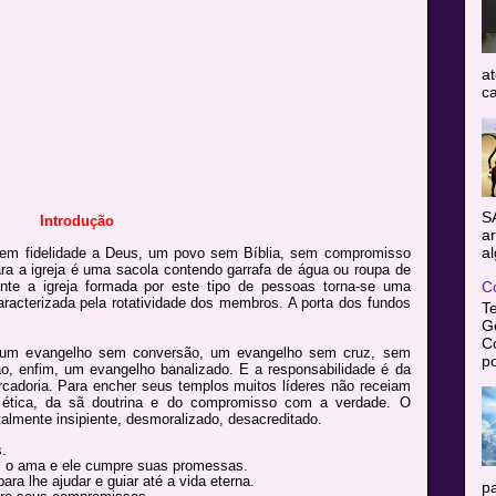
at
ca
S
Introdução
ar
al
 sem fidelidade a Deus, um povo sem Bíblia, sem compromisso
a a igreja é uma sacola contendo garrafa de água ou roupa de
nte a igreja formada por este tipo de pessoas torna-se uma
C
caracterizada pela rotatividade dos membros. A porta dos fundos
T
Gê
C
um evangelho sem conversão, um evangelho sem cruz, sem
po
ão, enfim, um evangelho banalizado. E a responsabilidade é da
ercadoria. Para encher seus templos muitos líderes não receiam
 ética, da sã doutrina e do compromisso com a verdade. O
almente insipiente, desmoralizado, desacreditado.
.
 o ama e ele cumpre suas promessas.
 lhe ajudar e guiar até a vida eterna.
pa