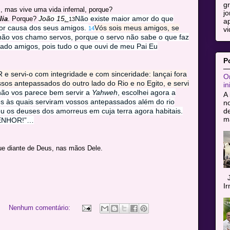
g
 mas vive uma vida infernal, porque?
jo
João 15
.
Não existe maior amor do que
lia
. Porque?
13
ap
por causa dos seus amigos.
Vós sois meus amigos, se
vi
14
não vos chamo servos, porque o servo não sabe o que faz
do amigos, pois tudo o que ouvi de meu Pai Eu
P
e servi-o com integridade e com sinceridade: lançai fora
Or
sos antepassados do outro lado do Rio e no Egito, e servi
in
ão vos parece bem servir a
Yahweh
, escolhei agora a
A 
es às quais serviram vossos antepassados além do rio
n
de
u os deuses dos amorreus em cuja terra agora habitais.
ma
 SENHOR!”…
que diante de Deus, nas mãos Dele.
J
I
Nenhum comentário: