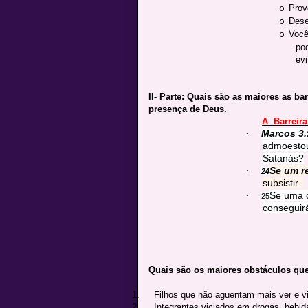
Prov
o
Dese
o
Você
o
po
evi
II- Parte: Quais são as maiores as ba
presença de Deus.
A Barreira
Marcos 3
.
·
admoestou
Satanás?
Se um re
·
24
subsistir.
Se uma c
·
25
conseguirá
Quais são os maiores obstáculos que
1.
Filhos que não aguentam mais ver e vi
2.
Integrantes viciados em drogas, bebid