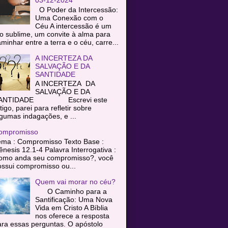
O Poder da Intercessão:
Uma Conexão com o
Céu A intercessão é um
o sublime, um convite à alma para
minhar entre a terra e o céu, carre...
A INCERTEZA DA
SALVAÇÃO E DA
SANTIDADE
A INCERTEZA DA
SALVAÇÃO E DA
ANTIDADE Escrevi este
tigo, parei para refletir sobre
gumas indagações, e ...
ompromisso
ema : Compromisso Texto Base :
nesis 12.1-4 Palavra Interrogativa :
omo anda seu compromisso?, você
ssui compromisso ou...
Quem vai morar no céu?
O Caminho para a
Santificação: Uma Nova
Vida em Cristo A Bíblia
nos oferece a resposta
ra essas perguntas. O apóstolo