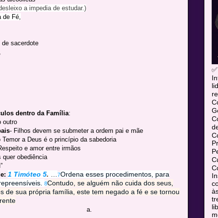
desleixo a impedia de estudar.)
a de Fé,
 de sacerdote
,
✅
In
l
re
C
Ge
culos dentro da Família
:
C
 outro
d
ais
- Filhos devem se submeter a ordem pai e mãe
C
o Temor a Deus é o princípio da sabedoria
P
 Respeito e amor entre irmãos
P
s quer obediência
Cu
”
Co
1 Timóteo 5
.
…
Ordena esses procedimentos, para
e:
In
7
repreensíveis.
Contudo, se alguém não cuida dos seus,
co
8
às
 de sua própria família, este tem negado a fé e se tornou
tr
rente
l
a.
mó