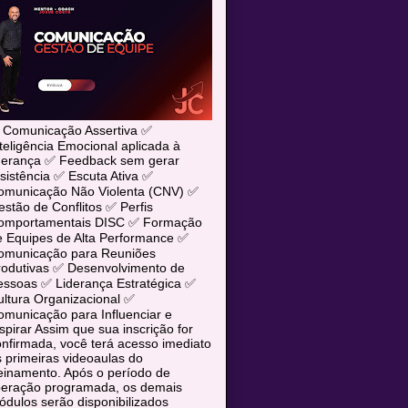
 Comunicação Assertiva ✅
teligência Emocional aplicada à
iderança ✅ Feedback sem gerar
sistência ✅ Escuta Ativa ✅
omunicação Não Violenta (CNV) ✅
stão de Conflitos ✅ Perfis
omportamentais DISC ✅ Formação
e Equipes de Alta Performance ✅
omunicação para Reuniões
rodutivas ✅ Desenvolvimento de
essoas ✅ Liderança Estratégica ✅
ltura Organizacional ✅
municação para Influenciar e
spirar Assim que sua inscrição for
nfirmada, você terá acesso imediato
 primeiras videoaulas do
einamento. Após o período de
iberação programada, os demais
dulos serão disponibilizados