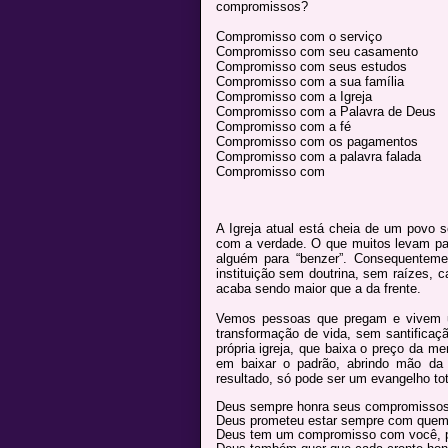
compromissos?
Compromisso com o serviço
Compromisso com seu casamento
Compromisso com seus estudos
Compromisso com a sua família
Compromisso com a Igreja
Compromisso com a Palavra de Deus
Compromisso com a fé
Compromisso com os pagamentos
Compromisso com a palavra falada
Compromisso com
A Igreja atual está cheia de um povo
com a verdade. O que muitos levam par
alguém para “benzer”. Consequenteme
instituição sem doutrina, sem raízes, 
acaba sendo maior que a da frente.
Vemos pessoas que pregam e vivem 
transformação de vida, sem santificaç
própria igreja, que baixa o preço da m
em baixar o padrão, abrindo mão da
resultado, só pode ser um evangelho tot
Deus sempre honra seus compromissos
Deus prometeu estar sempre com quem
Deus tem um compromisso com você, para