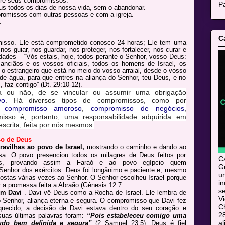
re seus compromissos.
Pa
s todos os dias de nossa vida, sem o abandonar.
missos com outras pessoas e com a igreja.
.
C
sso. Ele está comprometido conosco 24 horas; Ele tem uma
s guiar, nos guardar, nos proteger, nos fortalecer, nos curar e
ades – “Vós estais, hoje, todos perante o Senhor, vosso Deus:
anciãos e os vossos oficiais, todos os homens de Israel, os
 estrangeiro que está no meio do vosso arraial, desde o vosso
 de água, para que entres na aliança do Senhor, teu Deus, e no
 faz contigo” (Dt. 29:10-12).
ca ou não, de se vincular ou assumir uma obrigação
vo
. Há diversos tipos de compromissos, como por
compromisso amoroso
,
compromisso de negócios
,
isso é, portanto, uma responsabilidade adquirida em
escrita, feita por nós mesmos.
o de Deus
avilhas ao povo de Israel,
mostrando o caminho e dando ao
sa. O povo presenciou todos os milagres de Deus feitos por
C
és, provando assim a Faraó e ao povo egípcio quem
Gu
Senhor dos exércitos. Deus foi longânimo e paciente e, mesmo
u
 costas várias vezes ao Senhor. O Senhor escolheu Israel porque
i
 a promessa feita a Abraão (Gênesis 12:7
s
om Davi
.
Davi vê Deus como a Rocha de Israel. Ele lembra de
V
o Senhor, aliança eterna e segura. O compromisso que Davi fez
C
uecido, a decisão de Davi estava dentro do seu coração e
28
uas últimas palavras foram:
“Pois estabeleceu comigo uma
al
tudo bem definida e segura”
(2 Samuel 23:5). Deus é fiel