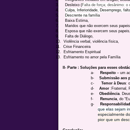
3.
Desleixo (
Falta de força; desânimo: o 
4.
Culpa, Inferioridade, Desemprego, falt
5.
Descrente na família
6.
Baixa Estima,
7.
Maridos que não exercem seus papeis
8.
Esposa que não exercem seus papeis
9.
Falta de Diálogo,
10.
Violência verbal, violência física,
11.
Crise Financeira
12.
Esfriamento Espiritual
13.
Esfriamento no amor pela Família
II- Parte : Soluções para esses obstá
a-
Respeito
– um ao
b-
Submissão aos p
c-
Temor à Deus
: 
d-
Amor
:Fraternal,
e-
Obediência
. Deu
f-
Renuncia
, do “Eu
g-
Responsabilidad
que elas sejam ir
especialmente dos
pior que um desc