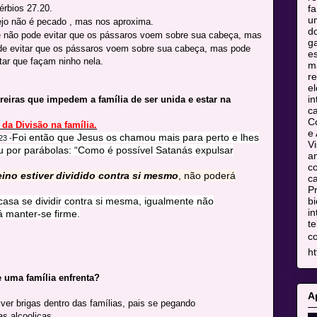
érbios 27.20.
fa
u
jo não é pecado , mas nos aproxima.
do
 não pode evitar que os pássaros voem sobre sua cabeça, mas
ga
de evitar que os pássaros voem sobre sua cabeça, mas pode
es
tar que façam ninho nela.
m
re
el
in
rreiras que impedem a família de ser unida e estar na
c
C
 da Divisão na família.
e 
Foi então que Jesus os chamou mais para perto e lhes
23
-
Vi
 por parábolas: “Como é possível Satanás expulsar
am
co
ino estiver dividido contra si mesmo
, não poderá
ca
Pr
asa se dividir contra si mesma, igualmente não
bi
in
 manter-se firme.
te
c
ht
 uma família enfrenta?
A
ver brigas dentro das famílias, pais se pegando
as alcoolicas