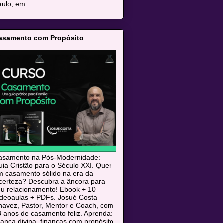
ulo, em ...
asamento com Propósito
asamento na Pós-Modernidade:
ia Cristão para o Século XXI. Quer
m casamento sólido na era da
ncerteza? Descubra a âncora para
eu relacionamento! Ebook + 10
ideoaulas + PDFs. Josué Costa
havez, Pastor, Mentor e Coach, com
 anos de casamento feliz. Aprenda:
iança divina, finanças com propósito,