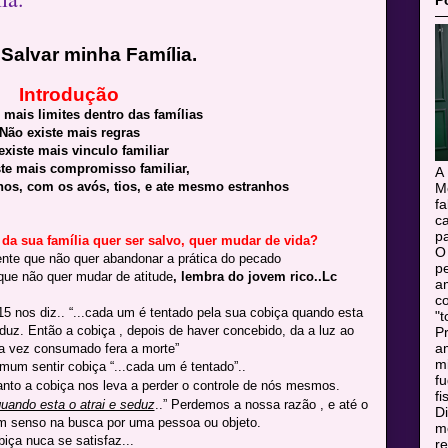
P
Salvar minha Família.
Introdução
 mais limites dentro das famílias
Não existe mais regras
existe mais vinculo familiar
ste mais compromisso familiar,
A
hos, com os avós, tios, e ate mesmo estranhos
M
f
c
pa
 da sua família quer ser salvo, quer mudar de vida?
O
nte que não quer abandonar a prática do pecado
pe
ue não quer mudar de atitude
, lembra do jovem rico..Lc
a
c
15 nos diz.. “...cada um é tentado pela sua cobiça quando esta
"t
eduz. Então a cobiça , depois de haver concebido, da a luz ao
Pr
a
 vez consumado fera a morte”
m
mum sentir cobiça “...cada um é tentado”..
f
anto a cobiça nos leva a perder o controle de nós mesmos.
fi
uando esta o atrai e seduz
..” Perdemos a nossa razão , e até o
Di
m senso na busca por uma pessoa ou objeto.
mo
biça nuca se satisfaz...
r