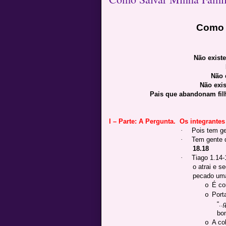
Como 
Não existe
Não 
Não exi
Pais que abandonam fil
I – Parte: A Pergunta. Os integrantes
·
Pois tem ge
·
Tem gente q
18.18
·
Tiago 1.14-
o atrai e s
pecado uma
É co
o
Port
o
“..
q
bo
A co
o