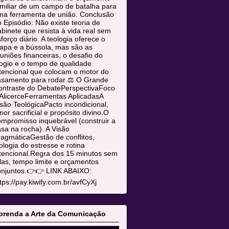
miliar de um campo de batalha para
ma ferramenta de união. Conclusão
 Episódio: Não existe teoria de
binete que resista à vida real sem
forço diário. A teologia oferece o
apa e a bússola, mas são as
uniões financeiras, o desafio do
ogio e o tempo de qualidade
tencional que colocam o motor do
asamento para rodar ⚖️ O Grande
ontraste do DebatePerspectivaFoco
AlicerceFerramentas AplicadasA
são TeológicaPacto incondicional,
or sacrificial e propósito divino.O
mpromisso inquebrável (construir a
sa na rocha). A Visão
agmáticaGestão de conflitos,
ologia do estresse e rotina
tencional.Regra dos 15 minutos sem
las, tempo limite e orçamentos
onjuntos.👉👉 LINK ABAIXO:
tps://pay.kiwify.com.br/avfCyXj
prenda a Arte da Comunicação