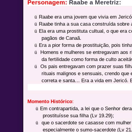
Personagem:
Raabe a Meretriz:
ü
Raabe era uma jovem que vivia em Jericó
ü
Raabe tinha a sua casa construída sobre a
ü
Ela era uma prostituta cultual, o que er
pagãos de Canaã.
ü
Era a pior forma de prostituição, pois tinh
ü
Homens e mulheres se entregavam aos ri
da fertilidade como forma de culto aceitá
ü
Os pais entregavam com prazer suas filha
rituais malignos e sensuais, crendo que
correta e santa… Era a vida em Jericó. 
Momento Histórico
:
ü
Em contrapartida, a lei que o Senhor dera
prostituísse sua filha (Lv 19.29);
ü
que o sacerdote se casasse com mulher p
especialmente o sumo-sacerdote (Lv 21.