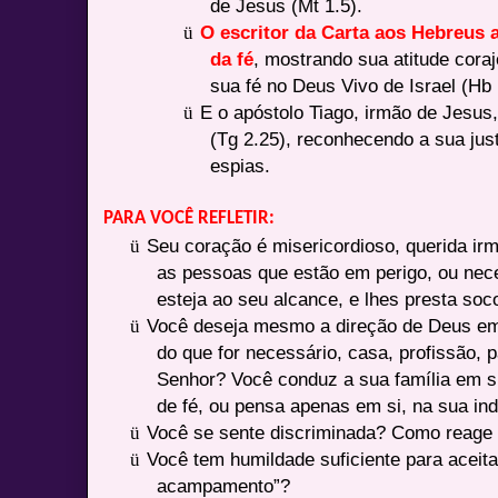
de Jesus (Mt 1.5).
ü
O escritor da Carta aos Hebreus a
da fé
, mostrando sua atitude cor
sua fé no Deus Vivo de Israel (Hb 
ü
E o apóstolo Tiago, irmão de Jesu
(Tg 2.25), reconhecendo a sua jus
espias.
PARA VOCÊ REFLETIR:
ü
Seu coração é misericordioso, querida ir
as pessoas que estão em perigo, ou nec
esteja ao seu alcance, e lhes presta soc
ü
Você deseja mesmo a direção de Deus em 
do que for necessário, casa, profissão, 
Senhor? Você conduz a sua família em 
de fé, ou pensa apenas em si, na sua ind
ü
Você se sente discriminada? Como reage 
ü
Você tem humildade suficiente para aceita
acampamento”?