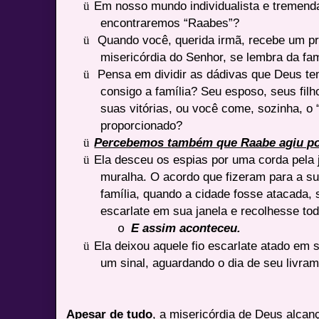
ü
Em nosso mundo individualista e tremend
encontraremos “Raabes”?
ü
Quando você, querida irmã, recebe um p
misericórdia do Senhor, se lembra da fam
ü
Pensa em dividir as dádivas que Deus tem
consigo a família? Seu esposo, seus filh
suas vitórias, ou você come, sozinha, o
proporcionado?
ü
Percebemos também que Raabe agiu por 
ü
Ela desceu os espias por uma corda pela 
muralha. O acordo que fizeram para a su
família, quando a cidade fosse atacada, 
escarlate em sua janela e recolhesse tod
E assim aconteceu.
o
ü
Ela deixou aquele fio escarlate atado em s
um sinal, aguardando o dia de seu livram
Apesar de tudo
, a misericórdia de Deus alca