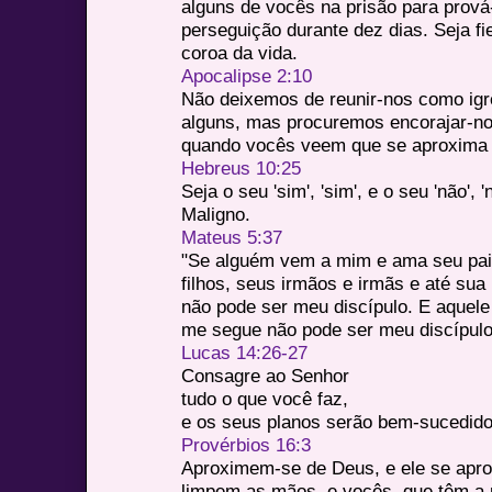
alguns de vocês na prisão para prová
perseguição durante dez dias. Seja fie
coroa da vida.
Apocalipse 2:10
Não deixemos de reunir-nos como igr
alguns, mas procuremos encorajar-no
quando vocês veem que se aproxima 
Hebreus 10:25
Seja o seu 'sim', 'sim', e o seu 'não',
Maligno.
Mateus 5:37
"Se alguém vem a mim e ama seu pai
filhos, seus irmãos e irmãs e até sua
não pode ser meu discípulo. E aquele
me segue não pode ser meu discípulo
Lucas 14:26-27
Consagre ao Senhor
tudo o que você faz,
e os seus planos serão bem-sucedido
Provérbios 16:3
Aproximem-se de Deus, e ele se apr
limpem as mãos, e vocês, que têm a m