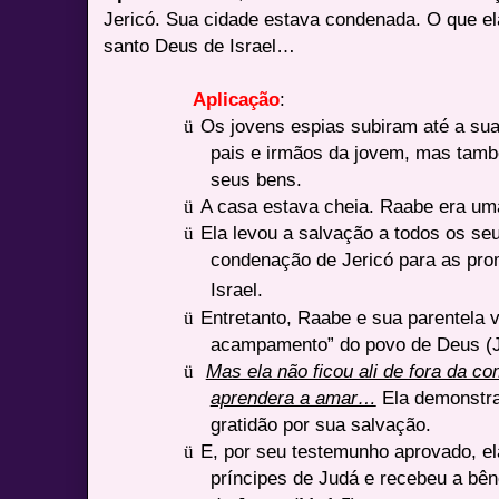
Jericó. Sua cidade estava condenada. O que el
santo Deus de Israel…
Aplicação
:
ü
Os jovens espias subiram até a sua
pais e irmãos da jovem, mas tamb
seus bens.
ü
A casa estava cheia. Raabe era uma
ü
Ela levou a salvação a todos os se
condenação de Jericó para as pro
Israel.
ü
Entretanto, Raabe e sua parentela 
acampamento” do povo de Deus (J
ü
Mas ela não ficou ali de fora da 
aprendera a amar…
Ela demonstra 
gratidão por sua salvação.
ü
E, por seu testemunho aprovado, e
príncipes de Judá e recebeu a bên