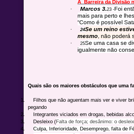
A Barreira da Divisão n
Marcos 3
.
Foi en
·
23
-
mais para perto e lh
“Como é possível Sat
Se um reino estive
·
24
mesmo
, não poderá s
Se uma casa se div
·
25
igualmente não conse
Quais são os maiores obstáculos que uma fa
1.
Filhos que não aguentam mais ver e viver bri
pegando
2.
Integrantes viciados em drogas, bebidas alc
3.
Desleixo (
Falta de força; desânimo: o deslei
4.
Culpa, Inferioridade, Desemprego, falta de F