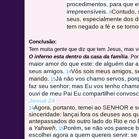
procedimentos, para que e
irrepreensíveis.
Contudo, 
8
seus, especialmente dos de
tem negado a fé e se torn
Conclusão:
Tem muita gente que diz que tem Jesus, mas vi
O inferno esta dentro da casa da família
. Po
maior amor do que este: de alguém dar a
seus amigos.
Vós sois meus amigos, se
14
mando.
Já não vos chamo servos, por
15
faz seu senhor; mas Eu vos tenho chama
ouvi de meu Pai Eu compartilhei convos
Josué 24
Agora, portanto, temei ao SENHOR e se
14
sinceridade: lançai fora os deuses aos q
antepassados do outro lado do Rio e no E
a
Yahweh
.
Porém, se não vos parece b
15
escolhei agora a quem quereis servir: se