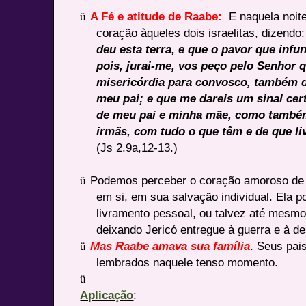
ü
A Fé e atitude de Raabe:
E naquela noit
coração àqueles dois israelitas, dizendo
deu esta terra, e que o pavor que infu
pois, jurai-me, vos peço pelo Senhor 
misericórdia para convosco, também d
meu pai; e que me dareis um sinal cer
de meu pai e minha mãe, como també
irmãs, com tudo o que têm e de que li
(Js 2.9a,12-13.)
ü
Podemos perceber o coração amoroso de
em si, em sua salvação individual. Ela p
livramento pessoal, ou talvez até mesmo
deixando Jericó entregue à guerra e à de
ü
Mas Raabe amava sua família
. Seus pai
lembrados naquele tenso momento.
ü
Aplicação
: