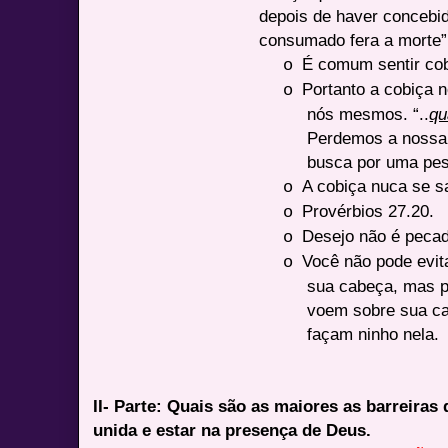
depois de haver concebi
consumado fera a morte”
É comum sentir cobi
o
Portanto a cobiça n
o
nós mesmos. “..
qu
Perdemos a nossa 
busca por uma pes
A cobiça nuca se sa
o
Provérbios 27.20.
o
Desejo não é pecad
o
Você não pode evit
o
sua cabeça, mas p
voem sobre sua ca
façam ninho nela.
II- Parte: Quais são as maiores as barreiras
unida e estar na presença de Deus.