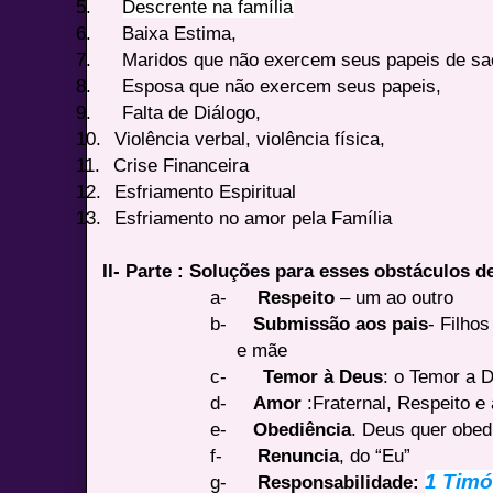
5.
Descrente na família
6.
Baixa Estima,
7.
Maridos que não exercem seus papeis de sa
8.
Esposa que não exercem seus papeis,
9.
Falta de Diálogo,
10.
Violência verbal, violência física,
11.
Crise Financeira
12.
Esfriamento Espiritual
13.
Esfriamento no amor pela Família
II- Parte : Soluções para esses obstáculos d
a-
Respeito
– um ao outro
b-
Submissão aos pais
- Filho
e mãe
c-
Temor à Deus
: o Temor a D
d-
Amor
:Fraternal, Respeito e
e-
Obediência
. Deus quer obed
f-
Renuncia
, do “Eu”
1 Timó
g-
Responsabilidade: