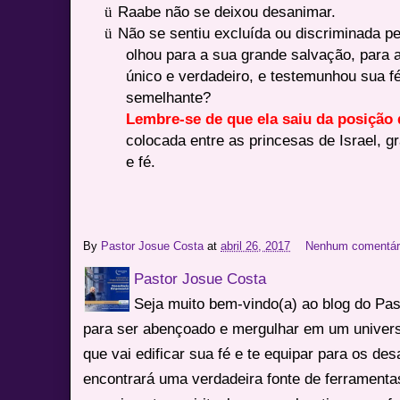
ü
Raabe não se deixou desanimar.
ü
Não se sentiu excluída ou discriminada pe
olhou para a sua grande salvação, para 
único e verdadeiro, e testemunhou sua f
semelhante?
Lembre-se de que ela saiu da posição
colocada entre as princesas de Israel, 
e fé.
By
Pastor Josue Costa
at
abril 26, 2017
Nenhum comentár
Pastor Josue Costa
Seja muito bem-vindo(a) ao blog do Pa
para ser abençoado e mergulhar em um univers
que vai edificar sua fé e te equipar para os des
encontrará uma verdadeira fonte de ferrament