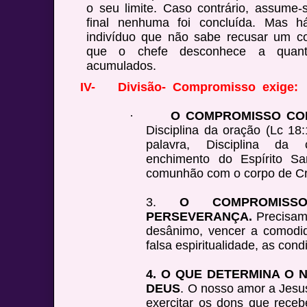
o seu limite. Caso contrário, assume-
final nenhuma foi concluída. Mas 
indivíduo que não sabe recusar um 
que o chefe desconhece a quant
acumulados.
IV-
Divisão- Compromisso exige:
·
O COMPROMISSO COM
Disciplina da oração (Lc 18:
palavra, Disciplina da 
enchimento do Espírito San
comunhão com o corpo de Cri
3.
O COMPROMIS
PERSEVERANÇA.
Precisam
desânimo, vencer a comodid
falsa espiritualidade, as con
4. O QUE DETERMINA O
DEUS
. O nosso amor a Jesus
exercitar os dons que rece