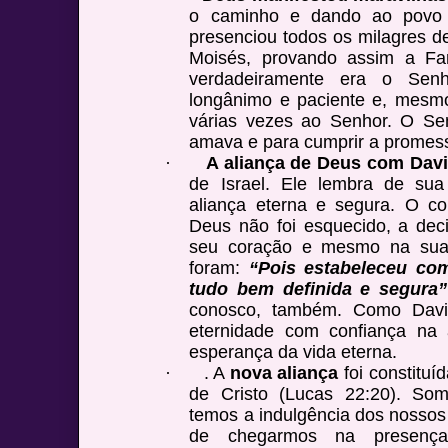
o caminho e dando ao povo 
presenciou todos os milagres de
Moisés, provando assim a Fa
verdadeiramente era o Senh
longânimo e paciente e, mesmo 
várias vezes ao Senhor. O Sen
amava e para cumprir a promess
·
A aliança de Deus com Davi
de Israel. Ele lembra de sua
aliança eterna e segura. O c
Deus não foi esquecido, a dec
seu coração e mesmo na sua 
foram:
“Pois estabeleceu co
tudo bem definida e segura”
conosco, também. Como Davi
eternidade com confiança na 
esperança da vida eterna.
·
. A
nova aliança
foi constitu
de Cristo (Lucas 22:20). So
temos a indulgência dos nossos
de chegarmos na presenç