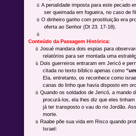
ü
A penalidade imposta para este pecado e
ser queimada em fogueira, no caso de fi
ü
O dinheiro ganho com prostituição era pr
oferta ao Senhor (Dt 23. 17-18).
ü
Conteúdo da Passagem Histórica
:
ü
Josué mandara dois espias para observar
relatórios para ser montada uma estratég
ü
Dois guerreiros entraram em Jericó e per
citada no texto bíblico apenas como
“um
Ela, entretanto, os reconhece como israe
canas do linho que havia disposto em or
ü
Quando os soldados de Jericó, a mando do
procurá-los, ela lhes diz que eles tinham
já ter transposto o vau do rio Jordão. As
morte.
ü
Raabe põe sua vida em Risco quando prot
Israel: