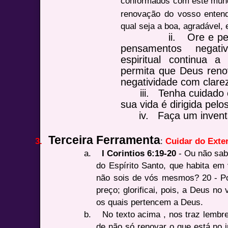
conformados com este mund
renovação do vosso enten
qual seja a boa, agradável, 
ii.
Ore e pe
pensamentos negat
espiritual continua a
permita que Deus reno
negatividade com clare
iii.
Tenha cuidado 
sua vida é dirigida pel
iv.
Faça um invent
Terceira Ferramenta
3.
:
Cuidar do Exte
a.
I Corintios 6:19-20
- Ou não sab
do Espírito Santo, que habita em
não sois de vós mesmos? 20 - P
preço; glorificai, pois, a Deus no
os quais pertencem a Deus.
b.
No texto acima , nos traz lembr
de não só renovar o que está no 