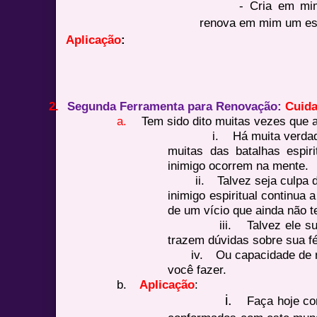
- Cria em mim
renova em mim um esp
Aplicação
:
2.
Segunda Ferramenta para Renovação:
Cuida
a.
Tem sido dito muitas vezes que a
i.
Há muita verda
muitas das batalhas espir
inimigo ocorrem na mente.
ii.
Talvez seja culpa
inimigo espiritual continua
de um vício que ainda não 
iii.
Talvez ele s
trazem dúvidas sobre sua f
iv.
Ou capacidade de r
você fazer.
b.
Aplicação
:
i.
Faça hoje c