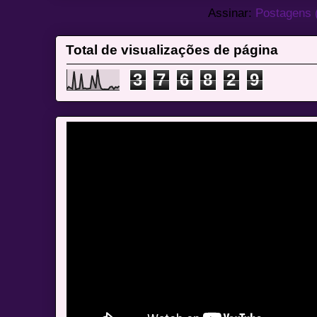
Assinar:
Postagens 
Total de visualizações de página
3
7
6
8
2
9