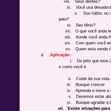
viii.
Seus dentes?
ix.
Você usa desodora
x.
Sou hálito, ou
peto?
xi.
Seu tênis?
xii.
O que você anda l
xiii.
Aonde você anda f
xiv.
Com quem você es
xv.
Quem esta sendo t
d.
.
Aplicação:
i.
Do jeito que esta 
e como você é
ii.
Cuide da sua vida
iii.
Busque crescer
iv.
Aprenda e inove a 
v.
Devemos estar ali
vi.
Busque agradar a 
vii.
Existe situações para