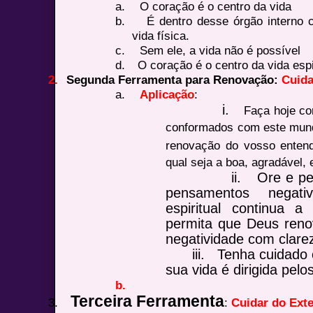
a.
O coração é o centro da vida
b.
É dentro desse órgão interno 
vida física.
c.
Sem ele, a vida não é possível
d.
O coração é o centro da vida espi
2.
Segunda Ferramenta para Renovação:
Cuida
a.
Aplicação
:
i.
Faça hoje c
conformados com este mund
renovação do vosso enten
qual seja a boa, agradável, 
ii.
Ore e pe
pensamentos negat
espiritual continua a
permita que Deus reno
negatividade com clare
iii.
Tenha cuidado 
sua vida é dirigida pel
b.
Terceira Ferramenta
3.
:
Cuidar do Ex