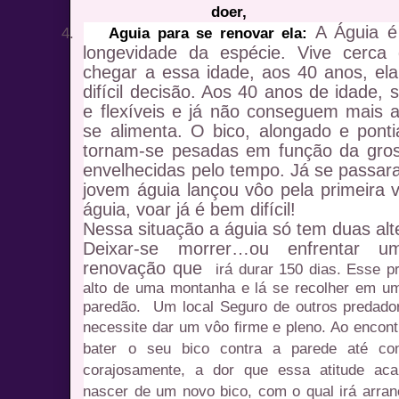
doer,
A Águia é
4.
Aguia para se renovar ela:
longevidade da espécie. Vive cerca
chegar a essa idade, aos 40 anos, ela
difícil decisão. Aos 40 anos de idade,
e flexíveis e já não conseguem mais a
se alimenta. O bico, alongado e pont
tornam-se pesadas em função da gros
envelhecidas pelo tempo. Já se passar
jovem águia lançou vôo pela primeira v
águia, voar já é bem difícil!
Nessa situação a águia só tem duas alt
Deixar-se morrer…ou enfrentar u
renovação que
irá durar 150 dias. Esse 
alto de uma montanha e lá se recolher em u
paredão. Um local Seguro de outros predadore
necessite dar um vôo firme e pleno.
Ao encont
bater o seu bico contra a parede até cons
corajosamente, a dor que essa atitude aca
nascer de um novo bico, com o qual irá arra