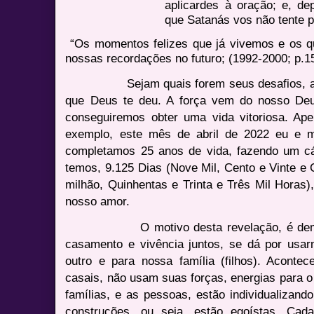
aplicardes à oração; e, dep
que Satanás vos não tente p
“Os momentos felizes que já vivemos e os q
nossas recordações no futuro; (1992-2000; p.1
Sejam quais forem seus desafios, apren
que Deus te deu. A força vem do nosso Deu
conseguiremos obter uma vida vitoriosa. Ape
exemplo, este mês de abril de 2022 eu e m
completamos 25 anos de vida, fazendo um cál
temos, 9.125 Dias (Nove Mil, Cento e Vinte e
milhão, Quinhentas e Trinta e Três Mil Horas),
nosso amor.
O motivo desta revelação, é demonstr
casamento e vivência juntos, se dá por usa
outro e para nossa família (filhos). Acontec
casais, não usam suas forças, energias para o
famílias, e as pessoas, estão individualizan
construções, ou seja, estão egoístas. Ca