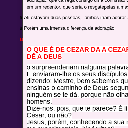
adoração, que carrega consigo uma confissão 
em um redentor, que seria o resgatepelas alm
ü
Ali estavam duas pessoas,
ambos iriam adorar
ü
Porém uma imensa diferença de adoração
ü
O QUE É DE CEZAR DA A CEZAR
DÊ A DEUS
o surpreenderiam nalguma palavr
E enviaram-lhe os seus discípulos
dizendo: Mestre, bem sabemos que
ensinas o caminho de Deus segun
ninguém se te dá, porque não olh
homens.
Dize-nos, pois, que te parece? É lí
César, ou não?
Jesus, porém, conhecendo a sua m