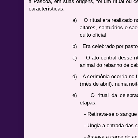
a Páscoa, em suas origens, foi um ritual ou c
características:
a)
O ritual era realizado n
altares, santuários e sac
culto oficial
b)
Era celebrado por pas
c)
O ato central desse ri
animal do rebanho de ca
d)
A cerimônia ocorria no 
(mês de abril), numa noit
e)
O ritual da celebra
etapas:
- Retirava-se o sangue
- Ungia a entrada das
- Assava a carne do an