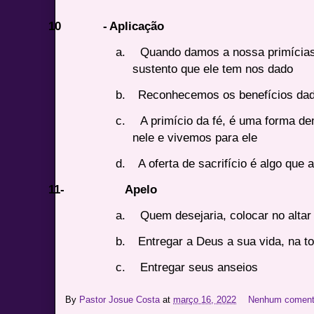
10
-
Aplicação
a.
Quando damos a nossa primícia
sustento que ele tem nos dado
b.
Reconhecemos os benefícios da
c.
A primício da fé, é uma forma d
nele e vivemos para ele
d.
A oferta de sacrifício é algo que
11-
Apelo
a.
Quem desejaria, colocar no altar
b.
Entregar a Deus a sua vida, na to
c.
Entregar seus anseios
By
Pastor Josue Costa
at
março 16, 2022
Nenhum coment