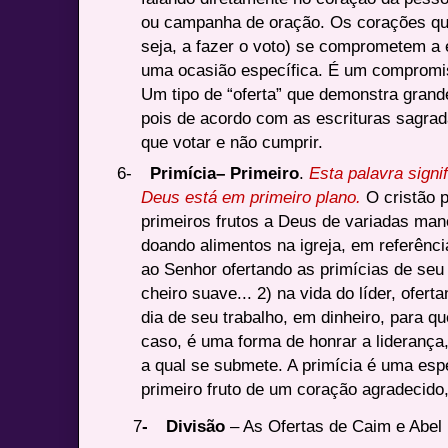
ou campanha de oração. Os corações que
seja, a fazer o voto) se comprometem a
uma ocasião específica. É um compromis
Um tipo de “oferta” que demonstra grande
pois de acordo com as escrituras sagrad
que votar e não cumprir.
6-
Primícia– Primeiro
.
Esta palavra signi
Deus está em primeiro plano.
O cristão p
primeiros frutos a Deus de variadas man
doando alimentos na igreja, em referênci
ao Senhor ofertando as primícias de se
cheiro suave... 2) na vida do líder, ofer
dia de seu trabalho, em dinheiro, para qu
caso, é uma forma de honrar a liderança
a qual se submete. A primícia é uma espé
primeiro fruto de um coração agradecido
7
-
Divisão
– As Ofertas de Caim e Abel