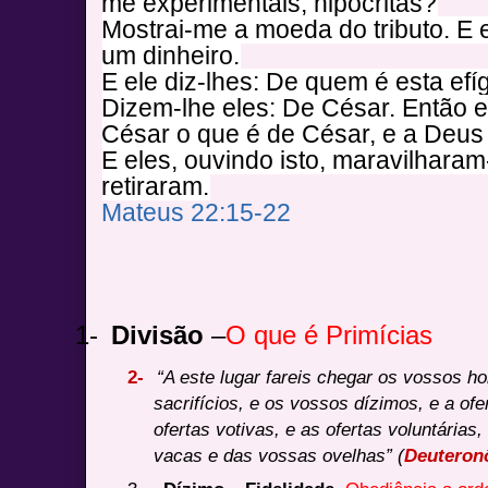
me experimentais, hipócritas?
Mostrai-me a moeda do tributo. E 
um dinheiro.
E ele diz-lhes: De quem é esta efíg
Dizem-lhe eles: De César. Então el
César o que é de César, e a Deus
E eles, ouvindo isto, maravilharam
retiraram.
Mateus 22:15-22
1-
Divisão
–
O que é Primícias
2-
“A este lugar fareis chegar os vossos h
sacrifícios, e os vossos dízimos, e a of
ofertas votivas, e as ofertas voluntária
vacas e das vossas ovelhas” (
Deuteron