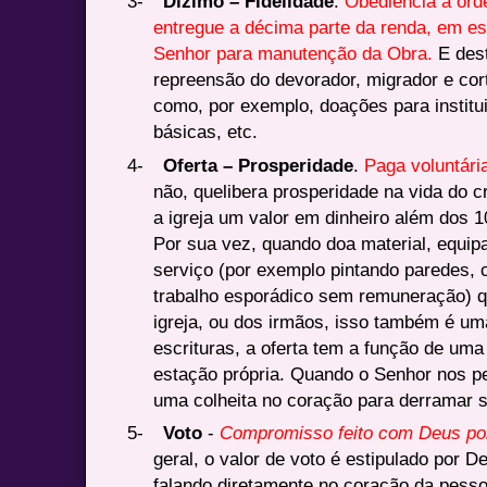
3-
Dízimo – Fidelidade
.
Obediência a ord
entregue a décima parte da renda, em es
Senhor para manutenção da Obra.
E des
repreensão do devorador, migrador e cort
como, por exemplo, doações para institu
básicas, etc.
4-
Oferta – Prosperidade
.
Paga voluntári
não, quelibera prosperidade na vida do c
a igreja um valor em dinheiro além dos 1
Por sua vez, quando doa material, equi
serviço (por exemplo pintando paredes, 
trabalho esporádico sem remuneração) 
igreja, ou dos irmãos, isso também é um
escrituras, a oferta tem a função de uma
estação própria. Quando o Senhor nos p
uma colheita no coração para derramar 
5-
Voto
-
Compromisso feito com Deus po
geral, o valor de voto é estipulado por 
falando diretamente no coração da pesso