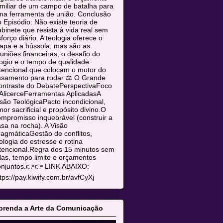
miliar de um campo de batalha para
ma ferramenta de união. Conclusão
 Episódio: Não existe teoria de
binete que resista à vida real sem
forço diário. A teologia oferece o
apa e a bússola, mas são as
uniões financeiras, o desafio do
ogio e o tempo de qualidade
tencional que colocam o motor do
asamento para rodar ⚖️ O Grande
ontraste do DebatePerspectivaFoco
AlicerceFerramentas AplicadasA
são TeológicaPacto incondicional,
or sacrificial e propósito divino.O
mpromisso inquebrável (construir a
sa na rocha). A Visão
agmáticaGestão de conflitos,
ologia do estresse e rotina
tencional.Regra dos 15 minutos sem
las, tempo limite e orçamentos
onjuntos.👉👉 LINK ABAIXO:
tps://pay.kiwify.com.br/avfCyXj
prenda a Arte da Comunicação