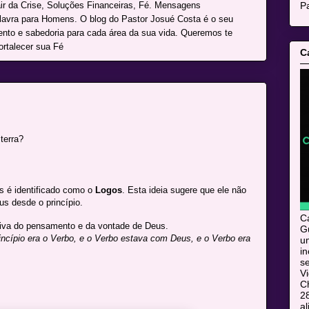
Pa
r da Crise, Soluções Financeiras, Fé. Mensagens
alavra para Homens. O blog do Pastor Josué Costa é o seu
mento e sabedoria para cada área da sua vida. Queremos te
ortalecer sua Fé
C
terra?
s é identificado como o
Logos
. Esta ideia sugere que ele não
us desde o princípio.
C
iva do pensamento e da vontade de Deus.
Gu
incípio era o Verbo, e o Verbo estava com Deus, e o Verbo era
u
i
s
V
C
28
al