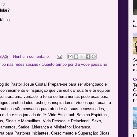
al?
ular?
ários.
at
ca
 2026
Nenhum comentário:
S
mpo nas redes sociais? Quanto tempo por dia você passa no
ar
al
C
log do Pastor Josué Costa! Prepare-se para ser abençoado e
T
Gê
onhecimento e inspiração que vai edificar sua fé e te equipar
C
ncontrará uma verdadeira fonte de ferramentas poderosas para
po
rtigos aprofundados, esboços inspiradores, vídeos que tocam a
máticos são pensados para atender às suas necessidades,
a dia e sua jornada de fé: Vida Espiritual: Batalha Espiritual,
s, Sinais e Maravilhas. Vida Pessoal e Relacional: Sexo,
namentos, Saúde. Liderança e Ministério: Liderança,
avra para Pastores Iniciantes. Crescimento e Superação: Dicas,
pa