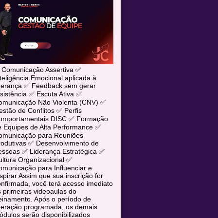
 Comunicação Assertiva ✅
teligência Emocional aplicada à
iderança ✅ Feedback sem gerar
sistência ✅ Escuta Ativa ✅
omunicação Não Violenta (CNV) ✅
stão de Conflitos ✅ Perfis
omportamentais DISC ✅ Formação
e Equipes de Alta Performance ✅
omunicação para Reuniões
rodutivas ✅ Desenvolvimento de
essoas ✅ Liderança Estratégica ✅
ltura Organizacional ✅
municação para Influenciar e
spirar Assim que sua inscrição for
nfirmada, você terá acesso imediato
 primeiras videoaulas do
einamento. Após o período de
iberação programada, os demais
dulos serão disponibilizados