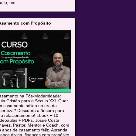
ulo, em ...
asamento com Propósito
asamento na Pós-Modernidade:
ia Cristão para o Século XXI. Quer
m casamento sólido na era da
ncerteza? Descubra a âncora para
eu relacionamento! Ebook + 10
ideoaulas + PDFs. Josué Costa
havez, Pastor, Mentor e Coach, com
 anos de casamento feliz. Aprenda:
iança divina, finanças com propósito,