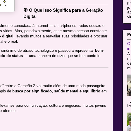
g
jo
🎯 O Que Isso Significa para a Geração
ap
Digital
vi
talmente conectada à internet — smartphones, redes sociais e
uas vidas. Mas, paradoxalmente, esse mesmo acesso constante
P
 digital
, levando muitos a reavaliar suas prioridades e procurar
l e o real.
Or
in
er sinônimo de atraso tecnológico e passou a representar
bem-
A 
lo de status
— uma maneira de dizer que se tem controle
n
de
ma
ine” entre a Geração Z vai muito além de uma moda passageira.
mplo de
busca por significado, saúde mental e equilíbrio
em
J
levantes para comunicação, cultura e negócios, muitos jovens
I
e oferecer: