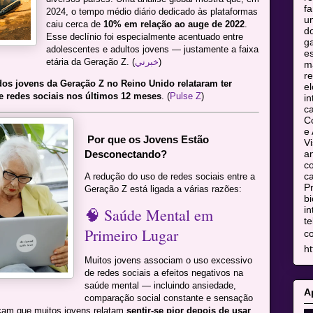
fa
2024, o tempo médio diário dedicado às plataformas
u
caiu cerca de
10% em relação ao auge de 2022
.
do
Esse declínio foi especialmente acentuado entre
ga
adolescentes e adultos jovens — justamente a faixa
es
etária da Geração Z. (
خبرني
)
m
re
os jovens da Geração Z no Reino Unido relataram ter
el
e redes sociais nos últimos 12 meses
. (
Pulse Z
)
in
c
C
e 
Por que os Jovens Estão
Vi
Desconectando?
am
co
ca
A redução do uso de redes sociais entre a
Pr
Geração Z está ligada a várias razões:
bi
in
🧠 Saúde Mental em
te
Primeiro Lugar
c
ht
Muitos jovens associam o uso excessivo
de redes sociais a efeitos negativos na
saúde mental — incluindo ansiedade,
A
comparação social constante e sensação
cam que muitos jovens relatam
sentir-se pior depois de usar