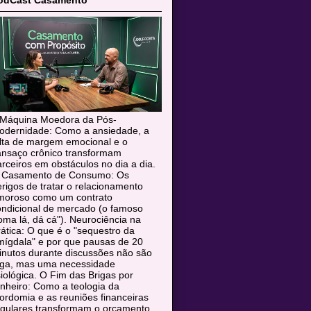
odCast Casamento
 Máquina Moedora da Pós-
odernidade: Como a ansiedade, a
alta de margem emocional e o
ansaço crônico transformam
rceiros em obstáculos no dia a dia.
 Casamento de Consumo: Os
rigos de tratar o relacionamento
moroso como um contrato
ondicional de mercado (o famoso
oma lá, dá cá"). Neurociência na
ática: O que é o "sequestro da
mígdala" e por que pausas de 20
inutos durante discussões não são
uga, mas uma necessidade
siológica. O Fim das Brigas por
nheiro: Como a teologia da
rdomia e as reuniões financeiras
egulares transformam o orçamento