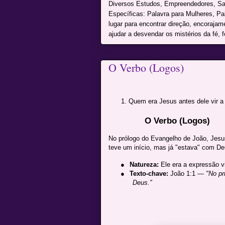
Diversos Estudos, Empreendedores, Sai
Específicas: Palavra para Mulheres, P
lugar para encontrar direção, encoraja
ajudar a desvendar os mistérios da fé, f
O Verbo (Logos)
Quem era Jesus antes dele vir a 
O Verbo (Logos)
No prólogo do Evangelho de João, Jesu
teve um início, mas já "estava" com De
●
Natureza:
Ele era a expressão v
●
Texto-chave:
João 1:1 —
"No pr
Deus."