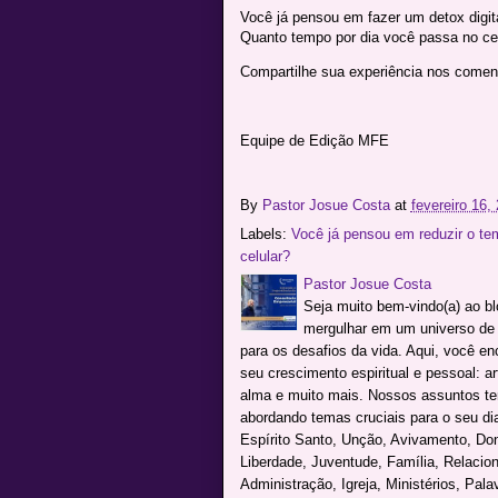
Você já pensou em fazer um detox digit
Quanto tempo por dia você passa no cel
Compartilhe sua experiência nos coment
Equipe de Edição MFE
By
Pastor Josue Costa
at
fevereiro 16,
Labels:
Você já pensou em reduzir o te
celular?
Pastor Josue Costa
Seja muito bem-vindo(a) ao b
mergulhar em um universo de c
para os desafios da vida. Aqui, você e
seu crescimento espiritual e pessoal: a
alma e muito mais. Nossos assuntos te
abordando temas cruciais para o seu dia 
Espírito Santo, Unção, Avivamento, Don
Liberdade, Juventude, Família, Relacio
Administração, Igreja, Ministérios, Pal