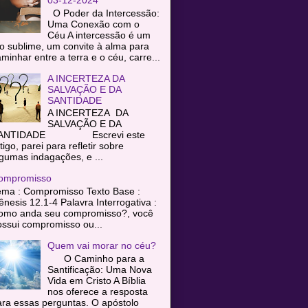
O Poder da Intercessão:
Uma Conexão com o
Céu A intercessão é um
o sublime, um convite à alma para
minhar entre a terra e o céu, carre...
A INCERTEZA DA
SALVAÇÃO E DA
SANTIDADE
A INCERTEZA DA
SALVAÇÃO E DA
ANTIDADE Escrevi este
tigo, parei para refletir sobre
gumas indagações, e ...
ompromisso
ema : Compromisso Texto Base :
nesis 12.1-4 Palavra Interrogativa :
omo anda seu compromisso?, você
ssui compromisso ou...
Quem vai morar no céu?
O Caminho para a
Santificação: Uma Nova
Vida em Cristo A Bíblia
nos oferece a resposta
ra essas perguntas. O apóstolo