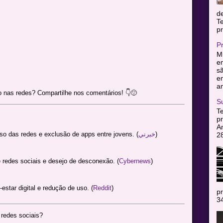
d
T
pr
P
Mu
en
sã
e
am
o nas redes? Compartilhe nos comentários! 👇🙂
S
T
pr
A
o das redes e exclusão de apps entre jovens. (
خبرني
)
2
 redes sociais e desejo de desconexão. (
Cybernews
)
star digital e redução de uso. (
Reddit
)
pr
34
redes sociais?