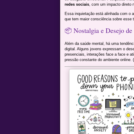
redes sociais
, com um impacto direto n
Essa inquietação está alinhada com o 
que tem maior consciência sobre esse t
📦 Nostalgia e Desejo de
Além da saúde mental, há uma tendência 
digital. Alguns jovens expressam o des
presenciais, interações face a face e a
pressão constante do ambiente online. (