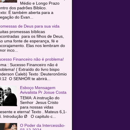
Médio e Longo Prazo
entro dos padrões Bíblico.
exto: É também aberta para a
egação do Evan...
romessas de Deus para sua vida
itas promessas bíblicas
contradas para os filhos de Deus,
o uma fonte de esperança, fé e
ncorajamento. Elas nos lembram do
or inco...
ucesso Financeiro não é problema!
ema : Sucesso Financeiro não é
oblema! ( Extraído do livro bispo
nderson Caleb) Texto :Deuteronômio
8:12 O SENHOR te abrirá...
Esboço Mensagem
Avivalista Pr Josue Costa
TEMA: A instrução do
Senhor Jesus Cristo
para nossas vidas
esente e eterna! Texto . Mateus 6,1-
. Introdução Ø O capitulo c...
O Poder da Intercessão-
03-12-2024