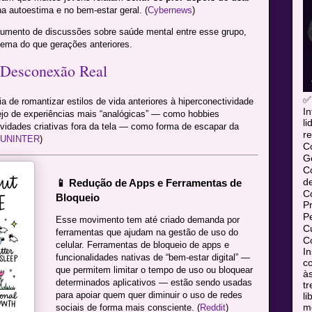
a autoestima e no bem-estar geral. (
Cybernews
)
aumento de discussões sobre saúde mental entre esse grupo,
ema do que gerações anteriores.
 Desconexão Real
✅
de romantizar estilos de vida anteriores à hiperconectividade
In
ejo de experiências mais “analógicas” — como hobbies
l
tividades criativas fora da tela — como forma de escapar da
re
UNINTER
)
C
Ge
C
d
📱 Redução de Apps e Ferramentas de
C
Bloqueio
P
P
Esse movimento tem até criado demanda por
Cu
ferramentas que ajudam na gestão de uso do
Co
celular. Ferramentas de bloqueio de apps e
In
funcionalidades nativas de “bem-estar digital” —
co
que permitem limitar o tempo de uso ou bloquear
às
determinados aplicativos — estão sendo usadas
tr
para apoiar quem quer diminuir o uso de redes
l
mó
sociais de forma mais consciente. (
Reddit
)