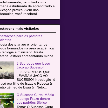
radativamente, permitindo uma
rnada estruturada de aprendizado e
licação prática. Além das
deoaulas, você receberá
ostagens mais visitadas
ientações para os pastores
iciantes
ideia deste artigo é orientar os
ovos formandos na área acadêmica
 teologia e ministério. Nesta
téria, estarei apresentando minha...
5 Segredos que levou
Jacó ao Sucesso!
5 SEGREDOS QUE
LEVARAM JACÓ AO
SUCESSO! Introdução- ü
acó era filho de Isaac e Rebeca ü
rmão gêmeo de Esaú ü Neto...
O Sucesso Curto, Médio
e Longo Prazo dentro
dos padrões Bíblico
Tema: O Sucesso Curto,