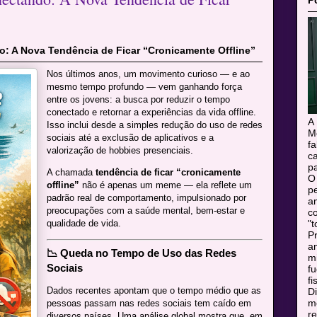
P
: A Nova Tendência de Ficar “Cronicamente Offline”
Nos últimos anos, um movimento curioso — e ao
mesmo tempo profundo — vem ganhando força
entre os jovens: a busca por reduzir o tempo
conectado e retornar a experiências da vida offline.
A
Isso inclui desde a simples redução do uso de redes
M
sociais até a exclusão de aplicativos e a
f
valorização de hobbies presenciais.
c
pa
A chamada
tendência de ficar “cronicamente
O
offline”
não é apenas um meme — ela reflete um
pe
padrão real de comportamento, impulsionado por
a
preocupações com a saúde mental, bem-estar e
c
qualidade de vida.
"t
Pr
a
📉 Queda no Tempo de Uso das Redes
m
Sociais
f
fi
Dados recentes apontam que o tempo médio que as
Di
mo
pessoas passam nas redes sociais tem caído em
r
diversos países. Uma análise global mostra que, em