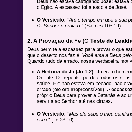
Deus não estava castigando José; estava 
o Egito. A escassez foi a escola de José.
O Versículo:
"Até o tempo em que a sua pa
do Senhor o provou."
(Salmos 105:19)
2. A Provação da Fé (O Teste de Leald
Deus permite a escassez para provar o que es
que o deserto nos faz é:
Você ama a Deus pelo 
Quando tudo dá errado, nossa verdadeira motiv
A História de Jó (Jó 1-2):
Jó era o homem 
Oriente. De repente, perdeu todos os seus 
saúde. Ele não estava em pecado, não orava
errado (ele era irrepreensível!). A escassez
próprio Deus para provar a Satanás e ao un
serviria ao Senhor até nas cinzas.
O Versículo:
"Mas ele sabe o meu caminho
ouro."
(Jó 23:10)