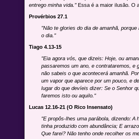
entrego minha vida."
Essa é a maior ilusão. O 
Provérbios 27.1
"Não te glories do dia de amanhã, porque 
o dia."
Tiago 4.13-15
"Eia agora vós, que dizeis: Hoje, ou amanh
passaremos um ano, e contrataremos, e 
não sabeis o que acontecerá amanhã. Por
um vapor que aparece por um pouco, e d
lugar do que devíeis dizer: Se o Senhor q
faremos isto ou aquilo."
Lucas 12.16-21 (O Rico Insensato)
"E propôs-lhes uma parábola, dizendo: A
tinha produzido com abundância; E arrazoa
Que farei? Não tenho onde recolher os meu