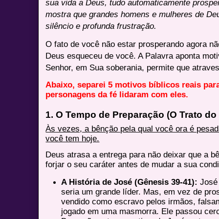
sua vida a Deus, tudo automaticamente prosper
mostra que grandes homens e mulheres de De
silêncio e profunda frustração.
O fato de você não estar prosperando agora não
Deus esqueceu de você. A Palavra aponta motiv
Senhor, em Sua soberania, permite que atrave
Abaixo, separei 5 motivos bíblicos reais pa
personagens da fé lidaram com eles.
1. O Tempo de Preparação (O Trato do 
Às vezes, a bênção pela qual você ora é pesad
você tem hoje.
Deus atrasa a entrega para não deixar que a b
forjar o seu caráter antes de mudar a sua cond
A História de José (Gênesis 39-41):
José 
seria um grande líder. Mas, em vez de pros
vendido como escravo pelos irmãos, fals
jogado em uma masmorra. Ele passou cerc