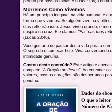
perdão por nossas falhas e buscar força contr
Morremos Como Vivemos
Há um princípio inegável na vida humana: é
forma que vivemos
. Se alguém vive na violênc
dias refletirão isso. Jesus viveu orando, e mor
suspiro na cruz, Ele clamou:
"Pai, nas tuas mã
(Lucas 23:46)
.
Você gostaria de passar desta vida para a et
O segredo é começar hoje. Viva conversando c
intimidade genuína
.
Gostou deste conteúdo?
Este artigo é apena
completo
"A Oração de Jesus"
. Ao entender os
valores, nossos corações são despertados pa
genuíno
.
Dados do ebo
O que o leitor
Número de Pá