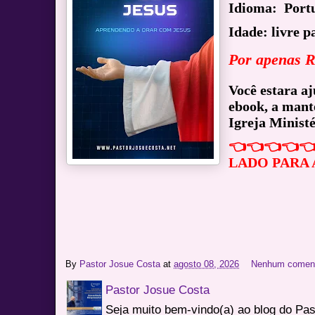
Idioma: Port
Idade: livre p
Por apenas R
Você estara a
ebook, a mant
Igreja Ministé
👈👈👈👈
LADO PARA
By
Pastor Josue Costa
at
agosto 08, 2026
Nenhum coment
Pastor Josue Costa
Seja muito bem-vindo(a) ao blog do Pa