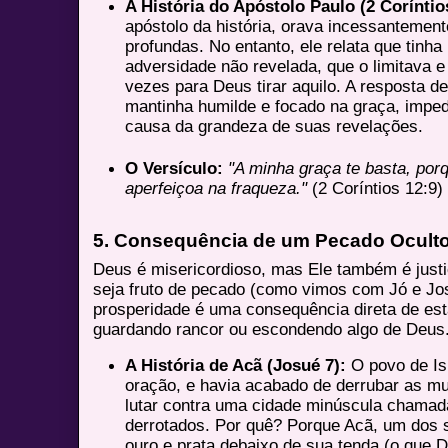
A História do Apóstolo Paulo (2 Coríntio
apóstolo da história, orava incessantement
profundas. No entanto, ele relata que tinh
adversidade não revelada, que o limitava e
vezes para Deus tirar aquilo. A resposta d
mantinha humilde e focado na graça, imped
causa da grandeza de suas revelações.
O Versículo:
"A minha graça te basta, por
aperfeiçoa na fraqueza."
(2 Coríntios 12:9)
5. Consequência de um Pecado Oculto
Deus é misericordioso, mas Ele também é jus
seja fruto de pecado (como vimos com Jó e Jos
prosperidade é uma consequência direta de es
guardando rancor ou escondendo algo de Deus
A História de Acã (Josué 7):
O povo de Is
oração, e havia acabado de derrubar as mu
lutar contra uma cidade minúscula chamad
derrotados. Por quê? Porque Acã, um dos 
ouro e prata debaixo de sua tenda (o que D