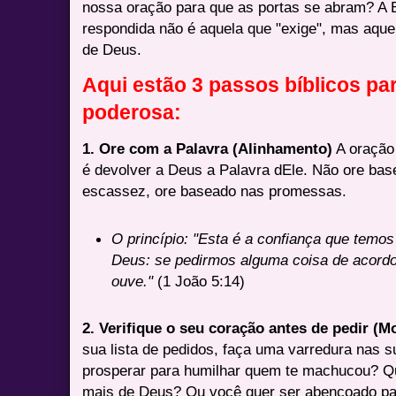
nossa oração para que as portas se abram? A B
respondida não é aquela que "exige", mas aque
de Deus.
Aqui estão 3 passos bíblicos p
poderosa:
1. Ore com a Palavra (Alinhamento)
A oração 
é devolver a Deus a Palavra dEle. Não ore ba
escassez, ore baseado nas promessas.
O princípio:
"Esta é a confiança que temo
Deus: se pedirmos alguma coisa de acordo
ouve."
(1 João 5:14)
2. Verifique o seu coração antes de pedir (M
sua lista de pedidos, faça uma varredura nas 
prosperar para humilhar quem te machucou? Qu
mais de Deus? Ou você quer ser abençoado pa