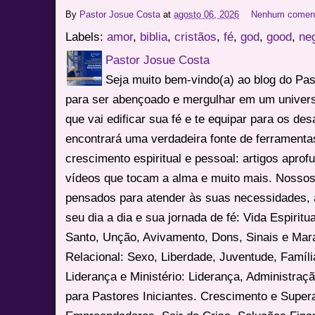
By
Pastor Josue Costa
at
agosto 06, 2026
Nenhum coment
Labels:
amor
,
biblia
,
cristãos
,
fé
,
god
,
good
,
ne
Pastor Josue Costa
Seja muito bem-vindo(a) ao blog do Pa
para ser abençoado e mergulhar em um univers
que vai edificar sua fé e te equipar para os des
encontrará uma verdadeira fonte de ferrament
crescimento espiritual e pessoal: artigos apro
vídeos que tocam a alma e muito mais. Nossos
pensados para atender às suas necessidades, 
seu dia a dia e sua jornada de fé: Vida Espiritua
Santo, Unção, Avivamento, Dons, Sinais e Mara
Relacional: Sexo, Liberdade, Juventude, Famíl
Liderança e Ministério: Liderança, Administração
para Pastores Iniciantes. Crescimento e Super