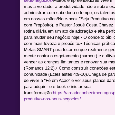
seus-negocios/
Muitos empreendedores vivem n
mas a verdadeira produtividade não é sobre ex
administrar com sabedoria o tempo, os talento
em nossas mãos!No e-book "Seja Produtivo no
com Propósito), o Pastor Josué Costa Chavez
rotina diária em um ato de adoração e alta pe
para mudar seu negócio hoje:• O conceito bíbl
com mais leveza e propósito.• Técnicas práti
Metas SMART para focar no que realmente gera
mente contra o esgotamento (burnout) e cultiv
vencer as crenças limitantes e renovar sua me
(Romanos 12:2).• Como construir conexões est
comunidade (Eclesiastes 4:9-10).Chega de para
de viver a "Fé em Ação" e ver seus planos dar
para adquirir o e-book e iniciar sua
transformação:
https://arcadoconhecimentogosp
produtivo-nos-seus-negocios/