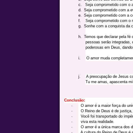
c.
Seja comprometido com o a
d.
Seja comprometido com a e
e.
Seja comprometido com a con
f.
Seja comprometido com o m
g.
Sonhe com a conquista da ci
h.
Temos que declarar pela fé 
pessoas serão integradas, d
poderosas em Deus, dando c
i.
O amor muda completamente
j.
A preocupação de Jesus co
Tu me amas, apascenta mi
Conclusão:
·
O amor é a maior força do uni
·
O Reino de Deus é de justiça, 
·
Você foi transportado do impé
·
viva esta realidade.
·
O amor é a única marca dos di
·
A cultura do Reino de Deus é 