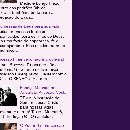
Médio e Longo Prazo
entro dos padrões Bíblico.
exto: É também aberta para a
egação do Evan...
romessas de Deus para sua vida
itas promessas bíblicas
contradas para os filhos de Deus,
o uma fonte de esperança, fé e
ncorajamento. Elas nos lembram do
or inco...
ucesso Financeiro não é problema!
ema : Sucesso Financeiro não é
oblema! ( Extraído do livro bispo
nderson Caleb) Texto :Deuteronômio
8:12 O SENHOR te abrirá...
Esboço Mensagem
Avivalista Pr Josue Costa
TEMA: A instrução do
Senhor Jesus Cristo
para nossas vidas
esente e eterna! Texto . Mateus 6,1-
. Introdução Ø O capitulo c...
O Poder da Intercessão-
03-12-2024