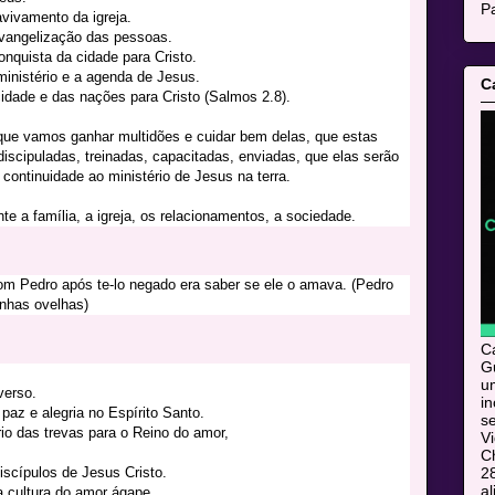
Pa
vivamento da igreja.
vangelização das pessoas.
quista da cidade para Cristo.
inistério e a agenda de Jesus.
C
dade e das nações para Cristo (Salmos 2.8).
que vamos ganhar multidões e cuidar bem delas, que estas
iscipuladas, treinadas, capacitadas, enviadas, que elas serão
ontinuidade ao ministério de Jesus na terra.
 a família, a igreja, os relacionamentos, a sociedade.
m Pedro após te-lo negado era saber se ele o amava. (Pedro
nhas ovelhas)
C
Gu
u
verso.
i
paz e alegria no Espírito Santo.
s
rio das trevas para o Reino do amor,
V
C
scípulos de Jesus Cristo.
28
al
a cultura do amor ágape.