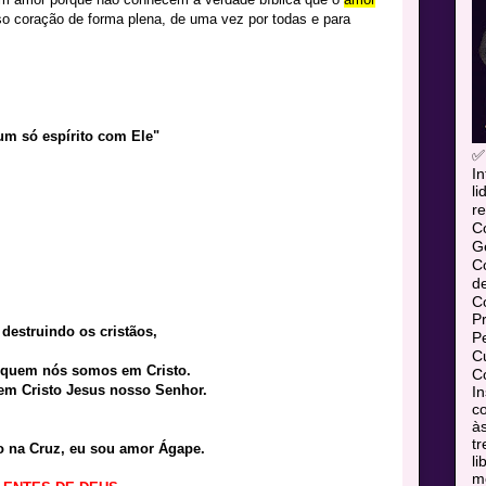
o coração de forma plena, de uma vez por todas e para
m só espírito com Ele"
✅
In
l
re
C
Ge
C
d
C
P
destruindo os cristãos,
P
Cu
de quem nós somos em Cristo.
Co
 em Cristo Jesus nosso Senhor.
In
co
às
tr
 na Cruz, eu sou amor Ágape.
l
mó