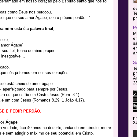
erramado em nosso coração pelo Espírito santo que nos foi
d
soas como Deus nos perdoou,
T
orque eu sou amor Ágape, sou o próprio perdão...".
pr
P
ara mim esta é a palavra final
,
Mu
en
nele;
sã
o amor Ágape"
e
sou fiel, tenho domínio próprio...
am
inesgotável...
S
ecado.
T
 que nós já temos em nossos corações.
pr
A
2
ocê está cheio de amor ágape.
oi aperfeiçoado para sempre por Jesus.
a os que estão em Cristo Jesus (Rom. 8.1).
á é um com Jesus (Romanos 8.29; 1 João 4.17).
SE E PEDIR PERDÃO.
pr
or Ágape.
34
verdade, fica 40 anos no deserto, andando em círculo, morre
e sem atingir o máximo de seu potencial em Cristo.