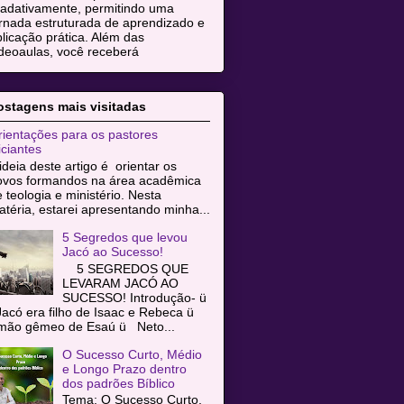
radativamente, permitindo uma
rnada estruturada de aprendizado e
licação prática. Além das
deoaulas, você receberá
ostagens mais visitadas
ientações para os pastores
iciantes
ideia deste artigo é orientar os
ovos formandos na área acadêmica
 teologia e ministério. Nesta
téria, estarei apresentando minha...
5 Segredos que levou
Jacó ao Sucesso!
5 SEGREDOS QUE
LEVARAM JACÓ AO
SUCESSO! Introdução- ü
acó era filho de Isaac e Rebeca ü
rmão gêmeo de Esaú ü Neto...
O Sucesso Curto, Médio
e Longo Prazo dentro
dos padrões Bíblico
Tema: O Sucesso Curto,