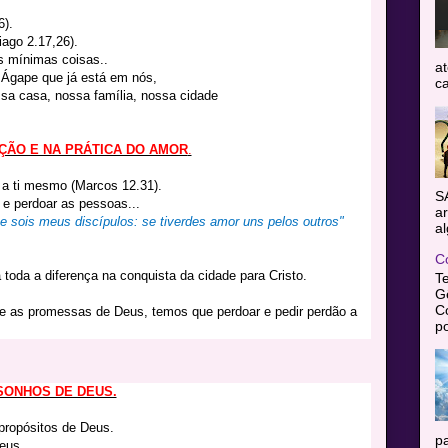
6).
iago 2.17,26).
s mínimas coisas..
at
Ágape que já está em nós,
ca
sa casa, nossa família, nossa cidade
ÇÃO E NA PRÁTICA DO AMOR
.
a ti mesmo (Marcos 12.31).
S
 e perdoar as pessoas...
ar
e sois meus discípulos: se tiverdes amor uns pelos outros"
al
C
 toda a diferença na conquista da cidade para Cristo.
T
Gê
C
e as promessas de Deus, temos que perdoar e pedir perdão a
po
SONHOS DE DEUS.
ropósitos de Deus.
pa
eus.