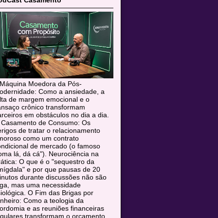
odCast Casamento
 Máquina Moedora da Pós-
odernidade: Como a ansiedade, a
alta de margem emocional e o
ansaço crônico transformam
rceiros em obstáculos no dia a dia.
 Casamento de Consumo: Os
rigos de tratar o relacionamento
moroso como um contrato
ondicional de mercado (o famoso
oma lá, dá cá"). Neurociência na
ática: O que é o "sequestro da
mígdala" e por que pausas de 20
inutos durante discussões não são
uga, mas uma necessidade
siológica. O Fim das Brigas por
nheiro: Como a teologia da
rdomia e as reuniões financeiras
egulares transformam o orçamento