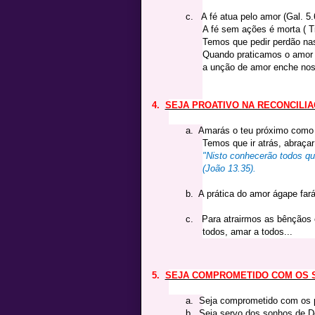
c.
A fé atua pelo amor (Gal. 5.
A fé sem ações é morta ( T
Temos que pedir perdão na
Quando praticamos o amor 
a unção de amor enche nos
4.
SEJA PROATIVO NA RECONCILIA
a.
Amarás o teu próximo como 
Temos que ir atrás, abraçar
"Nisto conhecerão todos qu
(João 13.35).
b.
A prática do amor ágape fará
c.
Para atrairmos as bênçãos 
todos, amar a todos...
5.
SEJA COMPROMETIDO COM OS 
a.
Seja comprometido com os p
b.
Seja servo dos sonhos de D