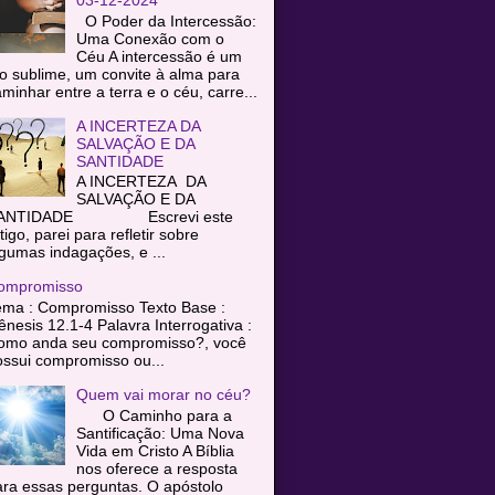
O Poder da Intercessão:
Uma Conexão com o
Céu A intercessão é um
o sublime, um convite à alma para
minhar entre a terra e o céu, carre...
A INCERTEZA DA
SALVAÇÃO E DA
SANTIDADE
A INCERTEZA DA
SALVAÇÃO E DA
ANTIDADE Escrevi este
tigo, parei para refletir sobre
gumas indagações, e ...
ompromisso
ema : Compromisso Texto Base :
nesis 12.1-4 Palavra Interrogativa :
omo anda seu compromisso?, você
ssui compromisso ou...
Quem vai morar no céu?
O Caminho para a
Santificação: Uma Nova
Vida em Cristo A Bíblia
nos oferece a resposta
ra essas perguntas. O apóstolo