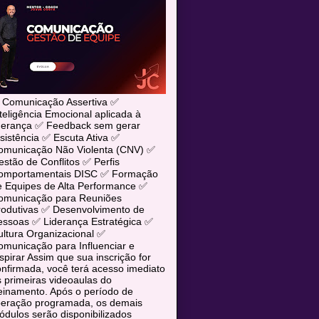
 Comunicação Assertiva ✅
teligência Emocional aplicada à
iderança ✅ Feedback sem gerar
sistência ✅ Escuta Ativa ✅
omunicação Não Violenta (CNV) ✅
stão de Conflitos ✅ Perfis
omportamentais DISC ✅ Formação
e Equipes de Alta Performance ✅
omunicação para Reuniões
rodutivas ✅ Desenvolvimento de
essoas ✅ Liderança Estratégica ✅
ltura Organizacional ✅
municação para Influenciar e
spirar Assim que sua inscrição for
nfirmada, você terá acesso imediato
 primeiras videoaulas do
einamento. Após o período de
iberação programada, os demais
dulos serão disponibilizados