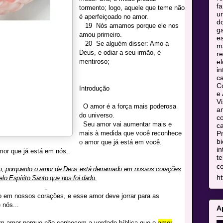
fa
tormento; logo, aquele que teme não
u
é aperfeiçoado no amor.
do
·
19
Nós amamos porque ele nos
ga
amou primeiro.
es
·
20
Se alguém disser: Amo a
m
Deus, e odiar a seu irmão, é
re
mentiroso;
el
in
c
C
Introdução
e 
Vi
·
O amor é a força mais poderosa
am
do universo.
co
·
Seu amor vai aumentar mais e
ca
mais à medida que você reconhece
Pr
bi
o amor que já está em você.
in
mor que já está em nós..
te
c
ão, porquanto o amor de Deus está derramado em nossos corações
ht
elo Espírito Santo que nos foi dado.
o em nossos corações, e esse amor deve jorrar para as
 nós...
A
m amor porque não conhecem a verdade bíblica que o
amor