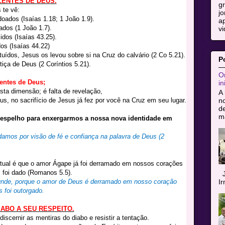
LENTES DE DEUS.
g
 te vê:
jo
ados (Isaías 1.18; 1 João 1.9).
ap
ados (1 João 1.7).
vi
dos (Isaías 43.25).
s (Isaías 44.22)
ídos, Jesus os levou sobre si na Cruz do calvário (2 Co 5.21).
P
iça de Deus (2 Coríntios 5.21).
Or
entes de Deus;
in
esta dimensão; é falta de revelação,
A 
n
eus, no sacrifício de Jesus já fez por você na Cruz em seu lugar.
de
ma
espelho para enxergarmos a nossa nova identidade em
amos por visão de fé e confiança na palavra de Deus (2
itual é que o amor Ágape já foi derramado em nossos corações
s foi dado (Romanos 5.5).
J
I
unde, porque o amor de Deus é derramado em nosso coração
s foi outorgado.
IABO A SEU RESPEITO.
iscernir as mentiras do diabo e resistir a tentação.