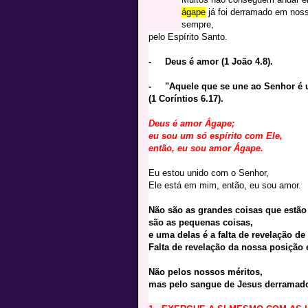
ágape
já foi derramado em noss
sempre,
pelo Espírito Santo.
- Deus é amor (1 João 4.8).
- "Aquele que se une ao Senhor é u
(1 Coríntios 6.17).
Deus é amor Ágape;
eu sou um só espírito com Ele,
então, eu sou amor Ágape.
Eu estou unido com o Senhor,
Ele está em mim, então, eu sou amor.
Não são as grandes coisas que estão 
são as pequenas coisas,
e uma delas é a falta de revelação 
Falta de revelação da nossa posição
Não pelos nossos méritos,
mas pelo sangue de Jesus derramado