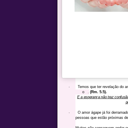
·
Temos que ter revelação do a
o
.
(Rm. 5.5).
E a esperança não traz confus
p
·
O amor ágape já foi derramad
pessoas que estão próximas de
Muitos não conseguem andar e