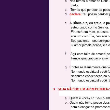
b.
Nós temos o amor de Deus d
dado.
c.
Temos que perdoar as pes
d.
declare:
"eu posso perdoar p
e.
A Bíblia diz, eu creio, e p
estou unido com o Senhor,
Ele está em mim, eu estou 
sou um com Ele, "eu sou 
Sou paciente, sou benigno, 
O amor jamais acaba, ele é 
f.
Agir com falta de amor é p
Temos que praticar o amor
g.
Confesse diariamente que v
No mundo espiritual você f
Nenhuma condenação há par
No mundo espiritual você j
3.
SEJA RÁPIDO EM ARREPENDER-
a.
Quem é você?
R. Sou o am
b.
Quem não toma posse dessa 
sem alcançar as promessas 