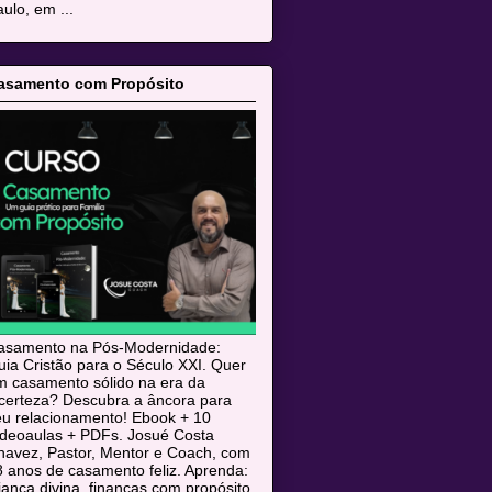
ulo, em ...
asamento com Propósito
asamento na Pós-Modernidade:
ia Cristão para o Século XXI. Quer
m casamento sólido na era da
ncerteza? Descubra a âncora para
eu relacionamento! Ebook + 10
ideoaulas + PDFs. Josué Costa
havez, Pastor, Mentor e Coach, com
 anos de casamento feliz. Aprenda:
iança divina, finanças com propósito,