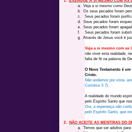
1.
EXERGUE A SI MESMO COM AS 
a.
Veja a si mesmo como Deus
b.
Os seus pecados foram perdo
c.
Seus pecados foram purific
d.
Seus pecados foram esqueci
e.
Seus pecados foram apagado
f.
Seus pecados foram substitu
g.
Através de Jesus você é just
Veja a si mesmo com as l
não viver esta realidade, n
falta de fé na palavra de D
O Novo Testamento é um 
Cristo.
Não andamos por vista, and
Coríntios 5.7).
A realidade do mundo espir
pelo Espírito Santo que no
Ora, a esperança não conf
pelo Espírito Santo, que no
2.
NÃO ACEITE AS MENTIRAS DO D
a.
Temos que ser adultos para d