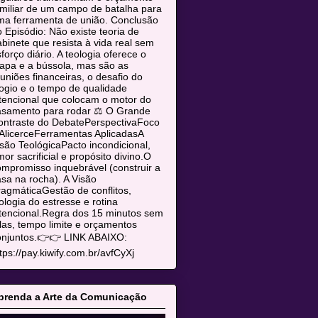
miliar de um campo de batalha para
ma ferramenta de união. Conclusão
 Episódio: Não existe teoria de
binete que resista à vida real sem
forço diário. A teologia oferece o
apa e a bússola, mas são as
uniões financeiras, o desafio do
ogio e o tempo de qualidade
tencional que colocam o motor do
asamento para rodar ⚖️ O Grande
ontraste do DebatePerspectivaFoco
AlicerceFerramentas AplicadasA
são TeológicaPacto incondicional,
or sacrificial e propósito divino.O
mpromisso inquebrável (construir a
sa na rocha). A Visão
agmáticaGestão de conflitos,
ologia do estresse e rotina
tencional.Regra dos 15 minutos sem
las, tempo limite e orçamentos
onjuntos.👉👉 LINK ABAIXO:
tps://pay.kiwify.com.br/avfCyXj
prenda a Arte da Comunicação