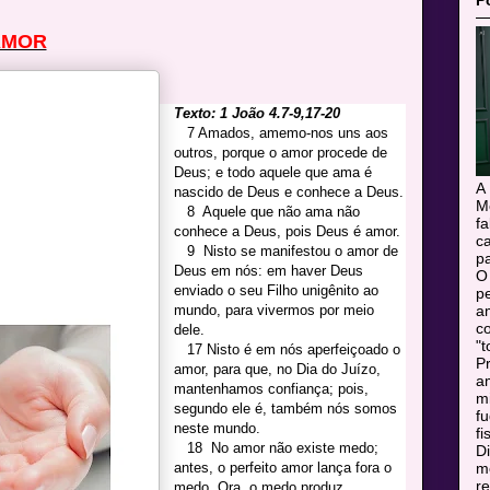
P
AMOR
Texto: 1 João 4.7-9,17-20
·
7 Amados, amemo-nos uns aos
outros, porque o amor procede de
Deus; e todo aquele que ama é
A
nascido de Deus e conhece a Deus.
M
·
8
Aquele que não ama não
f
conhece a Deus, pois Deus é amor.
c
·
9
Nisto se manifestou o amor de
pa
Deus em nós: em haver Deus
O
enviado o seu Filho unigênito ao
pe
mundo, para vivermos por meio
a
c
dele.
"t
·
17 Nisto é em nós aperfeiçoado o
Pr
amor, para que, no Dia do Juízo,
a
mantenhamos confiança; pois,
m
segundo ele é, também nós somos
f
neste mundo.
fi
·
18
No amor não existe medo;
Di
antes, o perfeito amor lança fora o
mo
r
medo. Ora, o medo produz