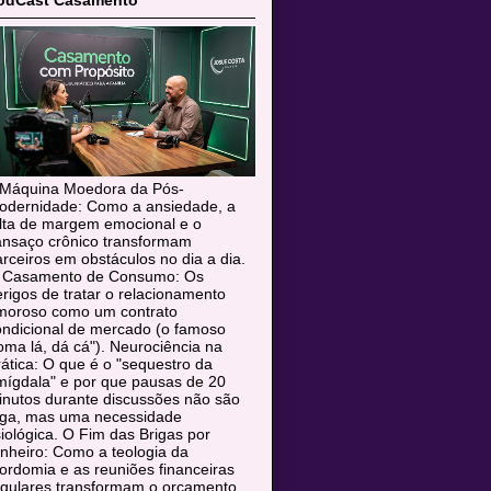
odCast Casamento
 Máquina Moedora da Pós-
odernidade: Como a ansiedade, a
alta de margem emocional e o
ansaço crônico transformam
rceiros em obstáculos no dia a dia.
 Casamento de Consumo: Os
rigos de tratar o relacionamento
moroso como um contrato
ondicional de mercado (o famoso
oma lá, dá cá"). Neurociência na
ática: O que é o "sequestro da
mígdala" e por que pausas de 20
inutos durante discussões não são
uga, mas uma necessidade
siológica. O Fim das Brigas por
nheiro: Como a teologia da
rdomia e as reuniões financeiras
egulares transformam o orçamento