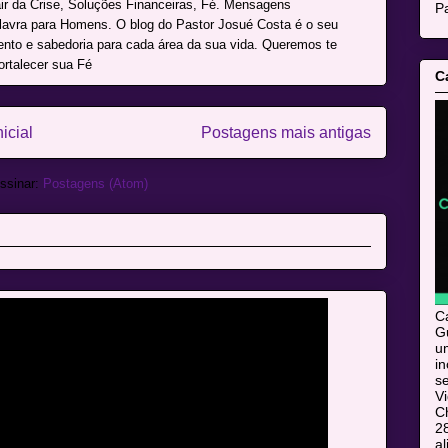
r da Crise, Soluções Financeiras, Fé. Mensagens
Pa
alavra para Homens. O blog do Pastor Josué Costa é o seu
mento e sabedoria para cada área da sua vida. Queremos te
ortalecer sua Fé
C
icial
Postagens mais antigas
ssinar:
Postagens (Atom)
C
Gu
u
i
s
V
C
28
al