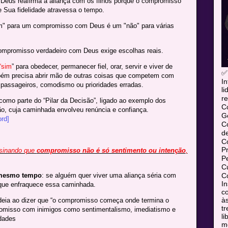
Deus reafirma a aliança com os filhos porque o compromisso
e Sua fidelidade atravessa o tempo.
im" para um compromisso com Deus é um "não" para várias
ompromisso verdadeiro com Deus exige escolhas reais.
“sim
” para obedecer, permanecer fiel, orar, servir e viver de
✅
bém precisa abrir mão de outras coisas que competem com
In
 passageiros, comodismo ou prioridades erradas.
l
re
omo parte do “Pilar da Decisão”, ligado ao exemplo dos
C
ão, cuja caminhada envolveu renúncia e confiança.
Ge
rd]
C
d
C
P
nsinando que
compromisso não é só sentimento ou intenção
,
P
Cu
Co
 mesmo tempo
: se alguém quer viver uma aliança séria com
In
 que enfraquece essa caminhada.
co
às
ideia ao dizer que “o compromisso começa onde termina o
tr
promisso com inimigos como sentimentalismo, imediatismo e
l
dades
mó