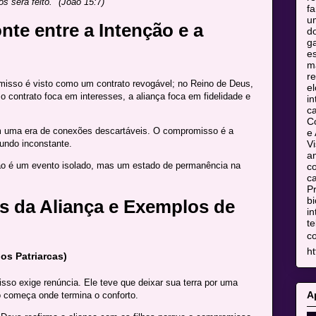
os será feito." (João 15:7)
fa
u
nte entre a Intenção e a
do
ga
es
m
re
isso é visto como um contrato revogável; no Reino de Deus,
el
 o contrato foca em interesses, a aliança foca em fidelidade e
in
c
C
 uma era de conexões descartáveis. O compromisso é a
e 
undo inconstante.
Vi
am
o é um evento isolado, mas um estado de permanência na
co
ca
Pr
bi
es da Aliança e Exemplos de
in
te
c
ht
os Patriarcas)
o exige renúncia. Ele teve que deixar sua terra por uma
A
 começa onde termina o conforto.