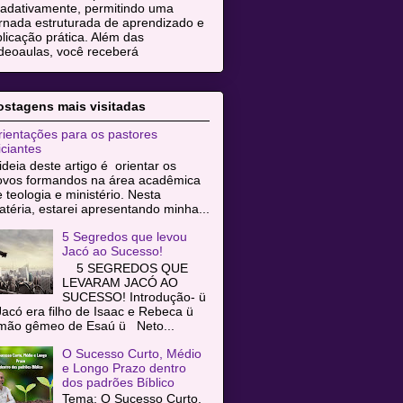
radativamente, permitindo uma
rnada estruturada de aprendizado e
licação prática. Além das
deoaulas, você receberá
ostagens mais visitadas
ientações para os pastores
iciantes
ideia deste artigo é orientar os
ovos formandos na área acadêmica
 teologia e ministério. Nesta
téria, estarei apresentando minha...
5 Segredos que levou
Jacó ao Sucesso!
5 SEGREDOS QUE
LEVARAM JACÓ AO
SUCESSO! Introdução- ü
acó era filho de Isaac e Rebeca ü
rmão gêmeo de Esaú ü Neto...
O Sucesso Curto, Médio
e Longo Prazo dentro
dos padrões Bíblico
Tema: O Sucesso Curto,