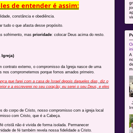
g
es de entender é assim:
jo
ap
lidade, constância e obediência.
vi
r tudo o que afasta desse propósito.
nas sofrimento, mas
prioridade
: colocar Deus acima do resto.
P
Or
in
A 
 Igreja)
n
de
um contrato externo, o compromisso da Igreja nasce de uma
ma
Nós nos comprometemos porque fomos amados primeiro.
ança que farei com a casa de Israel depois daqueles dias, diz o
erior e a escreverei no seu coração; eu serei o seu Deus, e eles
J
I
do corpo de Cristo, nosso compromisso com a igreja local
omisso com Cristo, que é a Cabeça.
fé cristã não é vivida de forma isolada. Permanecer
dade de fé também revela nossa fidelidade a Cristo.