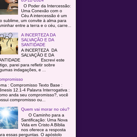
O Poder da Intercessão:
Uma Conexão com o
Céu A intercessão é um
o sublime, um convite à alma para
minhar entre a terra e o céu, carre...
A INCERTEZA DA
SALVAÇÃO E DA
SANTIDADE
A INCERTEZA DA
SALVAÇÃO E DA
ANTIDADE Escrevi este
tigo, parei para refletir sobre
gumas indagações, e ...
ompromisso
ema : Compromisso Texto Base :
nesis 12.1-4 Palavra Interrogativa :
omo anda seu compromisso?, você
ssui compromisso ou...
Quem vai morar no céu?
O Caminho para a
Santificação: Uma Nova
Vida em Cristo A Bíblia
nos oferece a resposta
ra essas perguntas. O apóstolo