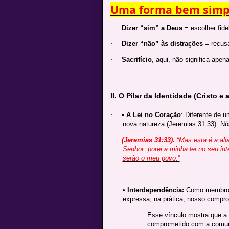
Uma forma bem simpl
·
Dizer “sim” a Deus
= escolher fide
·
Dizer “não” às distrações
= recusa
·
Sacrifício
, aqui, não significa ape
II. O Pilar da Identidade (Cristo e a
·
•
A Lei no Coração
: Diferente de 
nova natureza (Jeremias 31:33). 
·
(Jeremias 31:33).
“Mas esta é a ali
Senhor: porei a minha lei no seu int
serão o meu povo.”
• Interdependência:
Como membros 
expressa, na prática, nosso compr
Esse vínculo mostra que a 
comprometido com a comuni