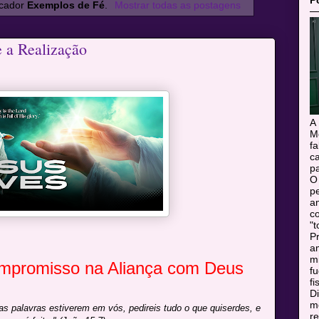
P
rcador
Exemplos de Fé
.
Mostrar todas as postagens
e a Realização
A
M
f
c
pa
O
pe
a
c
"t
Pr
a
m
mpromisso na Aliança com Deus
f
fi
Di
mo
s palavras estiverem em vós, pedireis tudo o que quiserdes, e
r