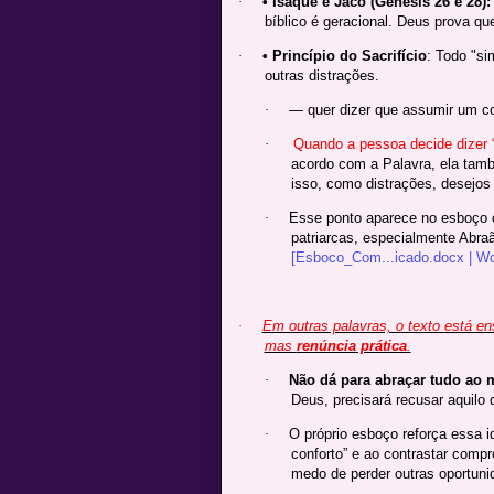
·
• Isaque e Jacó (Gênesis 26 e 28):
bíblico é geracional. Deus prova qu
·
• Princípio do Sacrifício
: Todo "s
outras distrações.
·
— quer dizer que assumir um c
·
Quando a pessoa decide dizer 
acordo com a Palavra, ela tam
isso, como distrações, desejos
·
Esse ponto aparece no esboço c
patriarcas, especialmente Abra
[Esboco_Com...icado.docx | Wo
·
Em outras palavras, o texto está e
mas
renúncia prática
.
·
Não dá para abraçar tudo ao
Deus, precisará recusar aquilo
·
O próprio esboço reforça essa 
conforto” e ao contrastar com
medo de perder outras oportuni