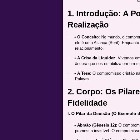
v
1. Introdução: A Po
Realização
·
• O Conceito
: No mundo, o comprom
ele é uma Aliança (Berit). Enquanto
relacionamento.
·
•
A Crise da Liquidez
: Vivemos em
âncora que nos estabiliza em um m
·
•
A Tese:
O compromisso cristão nã
Palavra.
2. Corpo: Os Pilar
Fidelidade
I. O Pilar da Decisão (O Exemplo d
·
• Abraão (Gênesis 12):
O compromiss
promessa invisível. O compromisso