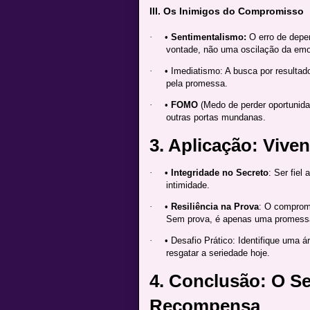
III. Os Inimigos do Compromisso
·
•
Sentimentalismo:
O erro de depe
vontade, não uma oscilação da em
·
• Imediatismo: A busca por resulta
pela promessa.
·
•
FOMO
(Medo de perder oportunida
outras portas mundanas.
3. Aplicação: Vive
·
• Integridade no Secreto
: Ser fiel
intimidade.
·
•
Resiliência na Prova
: O comprom
Sem prova, é apenas uma promess
·
• Desafio Prático: Identifique uma 
resgatar a seriedade hoje.
4. Conclusão: O Se
Recompensa