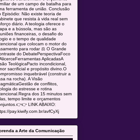
miliar de um campo de batalha para
ma ferramenta de união. Conclusão
 Episódio: Não existe teoria de
binete que resista à vida real sem
forço diário. A teologia oferece o
apa e a bússola, mas são as
uniões financeiras, o desafio do
ogio e o tempo de qualidade
tencional que colocam o motor do
asamento para rodar ⚖️ O Grande
ontraste do DebatePerspectivaFoco
AlicerceFerramentas AplicadasA
são TeológicaPacto incondicional,
or sacrificial e propósito divino.O
mpromisso inquebrável (construir a
sa na rocha). A Visão
agmáticaGestão de conflitos,
ologia do estresse e rotina
tencional.Regra dos 15 minutos sem
las, tempo limite e orçamentos
onjuntos.👉👉 LINK ABAIXO:
tps://pay.kiwify.com.br/avfCyXj
prenda a Arte da Comunicação