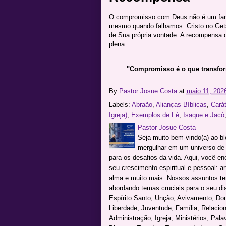
O compromisso com Deus não é um fardo
mesmo quando falhamos. Cristo no Ge
de Sua própria vontade. A recompensa d
plena.
"Compromisso é o que transfo
By
Pastor Josue Costa
at
maio 11, 202
Labels:
Abraão
,
Alianças Bíblicas
,
Carát
Igreja)
,
Exemplos de Fé
,
Isaque e Jacó
Pastor Josue Costa
Seja muito bem-vindo(a) ao b
mergulhar em um universo de c
para os desafios da vida. Aqui, você e
seu crescimento espiritual e pessoal: a
alma e muito mais. Nossos assuntos te
abordando temas cruciais para o seu dia 
Espírito Santo, Unção, Avivamento, Don
Liberdade, Juventude, Família, Relacio
Administração, Igreja, Ministérios, Pal