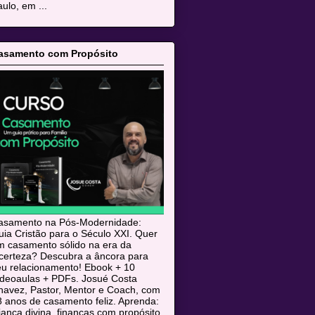
ulo, em ...
asamento com Propósito
asamento na Pós-Modernidade:
ia Cristão para o Século XXI. Quer
m casamento sólido na era da
ncerteza? Descubra a âncora para
eu relacionamento! Ebook + 10
ideoaulas + PDFs. Josué Costa
havez, Pastor, Mentor e Coach, com
 anos de casamento feliz. Aprenda:
iança divina, finanças com propósito,