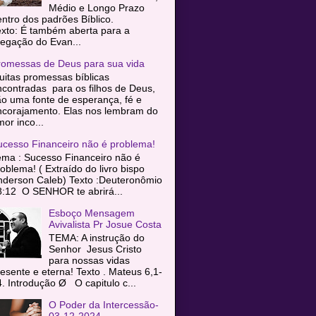
Médio e Longo Prazo
entro dos padrões Bíblico.
exto: É também aberta para a
egação do Evan...
romessas de Deus para sua vida
itas promessas bíblicas
contradas para os filhos de Deus,
o uma fonte de esperança, fé e
ncorajamento. Elas nos lembram do
or inco...
ucesso Financeiro não é problema!
ema : Sucesso Financeiro não é
oblema! ( Extraído do livro bispo
nderson Caleb) Texto :Deuteronômio
8:12 O SENHOR te abrirá...
Esboço Mensagem
Avivalista Pr Josue Costa
TEMA: A instrução do
Senhor Jesus Cristo
para nossas vidas
esente e eterna! Texto . Mateus 6,1-
. Introdução Ø O capitulo c...
O Poder da Intercessão-
03-12-2024