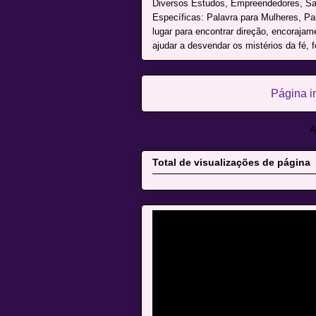
Diversos Estudos, Empreendedores, Sai
Específicas: Palavra para Mulheres, P
lugar para encontrar direção, encoraja
ajudar a desvendar os mistérios da fé, f
Página in
A
Total de visualizações de página