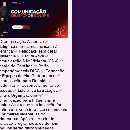
 Comunicação Assertiva ✅
teligência Emocional aplicada à
iderança ✅ Feedback sem gerar
sistência ✅ Escuta Ativa ✅
omunicação Não Violenta (CNV) ✅
stão de Conflitos ✅ Perfis
omportamentais DISC ✅ Formação
e Equipes de Alta Performance ✅
omunicação para Reuniões
rodutivas ✅ Desenvolvimento de
essoas ✅ Liderança Estratégica ✅
ltura Organizacional ✅
municação para Influenciar e
spirar Assim que sua inscrição for
nfirmada, você terá acesso imediato
 primeiras videoaulas do
einamento. Após o período de
iberação programada, os demais
dulos serão disponibilizados