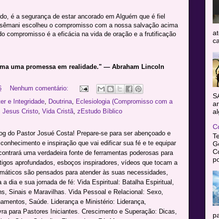
, é a segurança de estar ancorado em Alguém que é fiel
tsêmani escolheu o compromisso com a nossa salvação acima
at
o compromisso é a eficácia na vida de oração e a frutificação
ca
rma uma promessa em realidade." — Abraham Lincoln
6
Nenhum comentário:
S
er e Integridade
,
Doutrina
,
Eclesiologia (Compromisso com a
ar
,
Jesus Cristo
,
Vida Cristã
,
zEstudo Bíblico
al
C
log do Pastor Josué Costa! Prepare-se para ser abençoado e
T
onhecimento e inspiração que vai edificar sua fé e te equipar
Gê
C
ncontrará uma verdadeira fonte de ferramentas poderosas para
po
rtigos aprofundados, esboços inspiradores, vídeos que tocam a
máticos são pensados para atender às suas necessidades,
a dia e sua jornada de fé: Vida Espiritual: Batalha Espiritual,
s, Sinais e Maravilhas. Vida Pessoal e Relacional: Sexo,
namentos, Saúde. Liderança e Ministério: Liderança,
avra para Pastores Iniciantes. Crescimento e Superação: Dicas,
pa