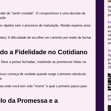
d
T
nder de "sentir vontade". O compromisso é uma decisão da
pr
oção.
P
dos rápidos sem o processo de maturação. Abraão esperou anos
Mu
en
sã
des): A dificuldade de escolher um caminho por medo de fechar
e
am
ndo a Fidelidade no Cotidiano
S
T
pr
 a Deus a portas fechadas, mantendo as promessas feitas na
A
2
isso começa de verdade quando surge o primeiro obstáculo.
a.
área onde você tem sido "morno" e qual o primeiro passo para
pr
lo da Promessa e a
34