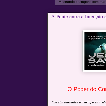
Mostrando postagens com ma
A Ponte entre a Intenção 
O Poder do Co
"Se vós estiverdes em mim, e as minha