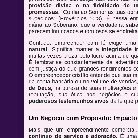
provisão divina e na fidelidade de
promessas
. "Confia ao Senhor as tuas obr
sucedidos" (Provérbios 16:3). É nessa en
diária ao Soberano, que a verdadeira
sabe
parecem intrincados e tortuosos se endirei
Contudo, empreender com fé exige um
natural
. Significa manter a
integridade i
muitas vezes preza pelo lucro acima de qua
É lembrar-se constantemente da advertênc
com justiça do que grandes rendimentos com
O empreendedor cristão entende que sua mai
da conta bancária ou no volume de venda
de Deus
, na pureza de suas motivações e 
reputação, sua ética nos negócios e su
poderosos testemunhos vivos
da fé que p
Um Negócio com Propósito: Impacto
Mais que um empreendimento comercial
contínuo de serviço e adoração
. É uma 