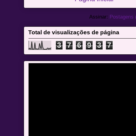
Assinar:
Postagens 
Total de visualizações de página
3
7
6
9
3
7