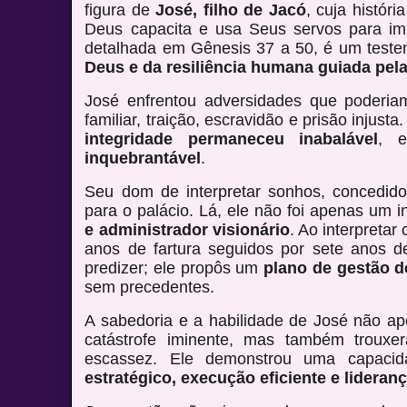
figura de
José, filho de Jacó
, cuja histór
Deus capacita e usa Seus servos para im
detalhada em Gênesis 37 a 50, é um test
Deus e da resiliência humana guiada pela
José enfrentou adversidades que poderiam
familiar, traição, escravidão e prisão injust
integridade permaneceu inabalável
, 
inquebrantável
.
Seu dom de interpretar sonhos, concedido
para o palácio. Lá, ele não foi apenas um 
e administrador visionário
. Ao interpretar
anos de fartura seguidos por sete anos d
predizer; ele propôs um
plano de gestão d
sem precedentes.
A sabedoria e a habilidade de José não a
catástrofe iminente, mas também troux
escassez. Ele demonstrou uma capac
estratégico, execução eficiente e lideran