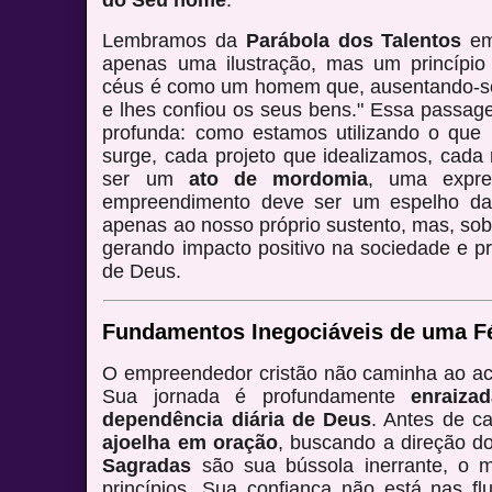
Lembramos da
Parábola dos Talentos
em
apenas uma ilustração, mas um princípio
céus é como um homem que, ausentando-se
e lhes confiou os seus bens." Essa passag
profunda: como estamos utilizando o que
surge, cada projeto que idealizamos, cada
ser um
ato de mordomia
, uma expre
empreendimento deve ser um espelho d
apenas ao nosso próprio sustento, mas, so
gerando impacto positivo na sociedade e p
de Deus.
Fundamentos Inegociáveis de uma 
O empreendedor cristão não caminha ao ac
Sua jornada é profundamente
enraiza
dependência diária de Deus
. Antes de c
ajoelha em oração
, buscando a direção do
Sagradas
são sua bússola inerrante, o 
princípios. Sua confiança não está nas 