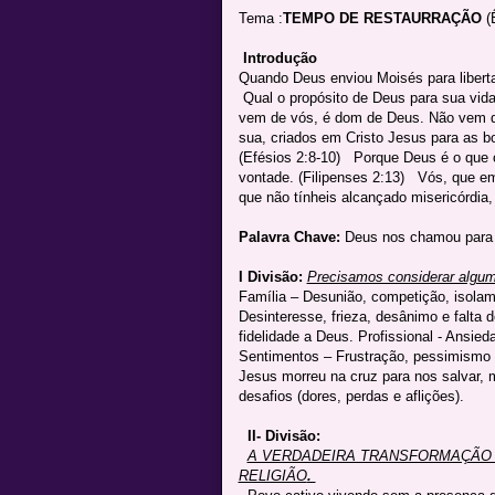
Tema :
TEMPO DE RESTAURRAÇÃO
(
Introdução
Quando Deus enviou Moisés para libertar
Qual o propósito de Deus para sua vida?
vem de vós, é dom de Deus. Não vem da
sua, criados em Cristo Jesus para as 
(Efésios 2:8-10) Porque Deus é o que 
vontade. (Filipenses 2:13) Vós, que e
que não tínheis alcançado misericórdia
Palavra Chave:
Deus nos chamou para
I Divisão:
Precisamos considerar algu
Família – Desunião, competição, isolame
Desinteresse, frieza, desânimo e falta
fidelidade a Deus. Profissional - Ansie
Sentimentos – Frustração, pessimism
Jesus morreu na cruz para nos salvar,
desafios (dores, perdas e aflições).
II- Divisão:
A VERDADEIRA TRANSFORMAÇÃO 
RELIGIÃO
.