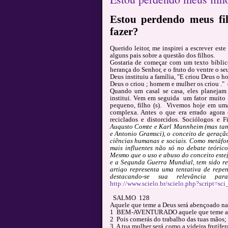
Estou perdendo meus fi
fazer?
Querido leitor, me inspirei a escrever este
alguns pais sobre a questão dos filhos.
Gostaria de começar com um texto bíbli
herança do Senhor, e o fruto do ventre o se
Deus instituiu a família
, "E criou Deus o 
Deus o criou ; homem e mulher os criou ." (
Quando um casal se casa, eles planejam t
institui. Vem em seguida um fator muito 
pequeno, filho (s). Vivemos hoje em uma
complexa. Antes o que era errado agora 
reciclados e distorcidos. Sociólogos e 
Augusto Comte e Karl Mannheim (mas tam
e Antonio Gramsci), o conceito de geraçã
ciências humanas e sociais. Como metáfor
mais influentes não só no debate teóric
Mesmo que o uso e abuso do conceito este
e a Segunda Guerra Mundial, tem sido rel
artigo representa uma tentativa de repen
destacando-se sua relevância par
http://www.scielo.br/scielo.php?script=
SALMO 128
Aquele que teme a Deus será abençoado na 
1 BEM-AVENTURADO aquele que teme ao 
2 Pois comerás do trabalho das tuas mãos; fe
3 A tua mulher será como a videira frutífer