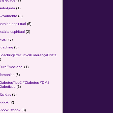
ansiedade
(7)
AutoAjuda
(1)
avivamento
(5)
atalha espiritual
(5)
atália espiritual
(2)
rasil
(3)
coaching
(3)
CoachingExecutivo#LiderançaCristã
)
CuraEmocional
(1)
demonios
(3)
DiabetesTipo2 #Diabetes #DM2
iabeticos
(1)
dúvidas
(3)
ebbok
(2)
ebook; #book
(3)