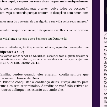
ãe e papai, e espero que essas dicas tragam mais enriquecimento
io excita contendas, mas o amor cobre todos os pecados."
em, veja e entenda porque erraram, e discipline com amor, sem
ior amor do que este, de dar alguém a sua vida pelos seus amigos."
caminho em que deve andar; e até quando envelhecer não se desviará
✅
In
as vida longa na terra que o Senhor,o teu Deus, te dá.
l
re
meus imitadores, irmãos, e tende cuidado, segundo o exemplo que
C
ilipenses 3 : 17
).
Ge
os vossos olhos servir ao SENHOR, escolhei hoje a quem sirvais; se
C
que estavam além do rio, ou aos deuses dos amorreus, em cuja terra
d
.
Josue 24.15.
emos ao SENHOR
C
P
P
mília, perdoe quando eles errarem, corrija sempre que
que neles o Temor de Deus.
Cu
. Busque conquistar a confiança deles. Esteja aberto para
Co
cute eles sem recriminalos. Acredite se você não estiver ao
In
 e outros delinquentes estarão adotando eles...
co
às
tr
l
mó