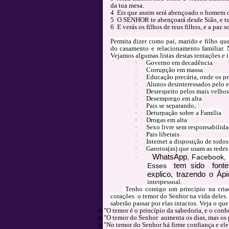
da tua mesa.
4 Eis que assim será abençoado o homem
5 O SENHOR te abençoará desde Sião, e tu 
6 E verás os filhos de teus filhos, e a paz so
Permita dizer como pai, marido e filho que
do casamento e relacionamento familiar. N
Vejamos algumas listas destas tentações e 
·
Governo em decadência
·
Corrupção em massa
·
Educação precária, onde os p
·
Alunos desinteressados pelo en
·
Desrespeito pelos mais velhos
·
Desemprego em alta
·
Pais se separando,
·
Deturpação sobre a Família
·
Drogas em alta
·
Sexo livre sem responsabilid
·
Pais liberais
·
Internet a disposição de todo
·
Garotos(as) que usam as redes 
WhatsApp
Facebook, 
·
,
tem sido fontes
Esses
explico, trazendo o Áp
interpessoal.
Tenho comigo um princípio na criaç
corações o temor do Senhor na vida deles. 
saberão passar por elas intactos. Veja o que 
ü
"O temor é o princípio da sabedoria, e o con
ü
"O temor do Senhor aumenta os dias, mas os p
ü
"No temor do Senhor há firme confiança e ele 