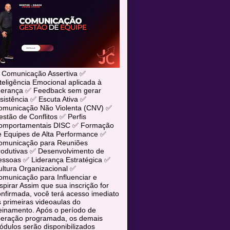
 Comunicação Assertiva ✅
teligência Emocional aplicada à
iderança ✅ Feedback sem gerar
sistência ✅ Escuta Ativa ✅
omunicação Não Violenta (CNV) ✅
stão de Conflitos ✅ Perfis
omportamentais DISC ✅ Formação
e Equipes de Alta Performance ✅
omunicação para Reuniões
rodutivas ✅ Desenvolvimento de
essoas ✅ Liderança Estratégica ✅
ltura Organizacional ✅
municação para Influenciar e
spirar Assim que sua inscrição for
nfirmada, você terá acesso imediato
 primeiras videoaulas do
einamento. Após o período de
iberação programada, os demais
dulos serão disponibilizados