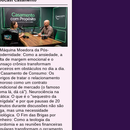
odCast Casamento
 Máquina Moedora da Pós-
odernidade: Como a ansiedade, a
alta de margem emocional e o
ansaço crônico transformam
rceiros em obstáculos no dia a dia.
 Casamento de Consumo: Os
rigos de tratar o relacionamento
moroso como um contrato
ondicional de mercado (o famoso
oma lá, dá cá"). Neurociência na
ática: O que é o "sequestro da
mígdala" e por que pausas de 20
inutos durante discussões não são
uga, mas uma necessidade
siológica. O Fim das Brigas por
nheiro: Como a teologia da
rdomia e as reuniões financeiras
egulares transformam o orçamento