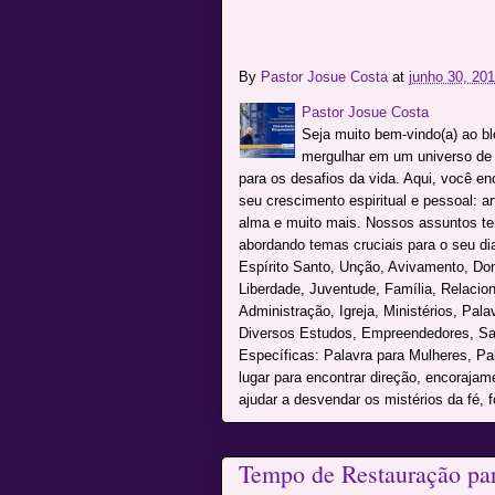
By
Pastor Josue Costa
at
junho 30, 20
Pastor Josue Costa
Seja muito bem-vindo(a) ao b
mergulhar em um universo de c
para os desafios da vida. Aqui, você e
seu crescimento espiritual e pessoal: a
alma e muito mais. Nossos assuntos te
abordando temas cruciais para o seu dia 
Espírito Santo, Unção, Avivamento, Don
Liberdade, Juventude, Família, Relacio
Administração, Igreja, Ministérios, Pal
Diversos Estudos, Empreendedores, Sai
Específicas: Palavra para Mulheres, P
lugar para encontrar direção, encoraja
ajudar a desvendar os mistérios da fé, f
Tempo de Restauração pa