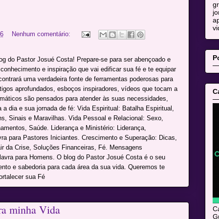
g
jo
ap
vi
16
Nenhum comentário:
P
log do Pastor Josué Costa! Prepare-se para ser abençoado e
onhecimento e inspiração que vai edificar sua fé e te equipar
ncontrará uma verdadeira fonte de ferramentas poderosas para
rtigos aprofundados, esboços inspiradores, vídeos que tocam a
C
máticos são pensados para atender às suas necessidades,
a dia e sua jornada de fé: Vida Espiritual: Batalha Espiritual,
s, Sinais e Maravilhas. Vida Pessoal e Relacional: Sexo,
namentos, Saúde. Liderança e Ministério: Liderança,
avra para Pastores Iniciantes. Crescimento e Superação: Dicas,
r da Crise, Soluções Financeiras, Fé. Mensagens
alavra para Homens. O blog do Pastor Josué Costa é o seu
mento e sabedoria para cada área da sua vida. Queremos te
ortalecer sua Fé
ra minha Vida
C
Gu