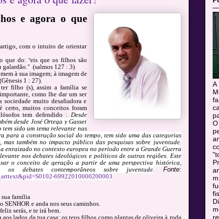
P
lhos e agora o que
 artigo, com o intuito de orientar
co que do:
eis que os filhos são
"
u galardão." (salmos 127 : 3)
homem à sua imagem; à imagem de
Gênesis 1 : 27).
A
er filho (s), assim a família se
M
importante, como lhe dar um ser
f
 sociedade muito desafiadora e
c
é certo, muitos conceitos foram
Filósofos tem defendido :
Desde
pa
bém desde José Ortega y Gasset
O
o tem sido um tema relevante nas
pe
a para a construção social do tempo, tem sido uma das categorias
a
o, mas também no impacto público das pesquisas sobre juventude.
c
ja enraizado no contexto europeu no período entre a Grande Guerra
"t
evante nos debates ideológicos e políticos de outras regiões. Este
Pr
sar o conceito de geração a partir de uma perspectiva histórica,
a os debates contemporâneos sobre juventude.
Fonte:
a
sci_arttext&pid=S0102-69922010000200003
m
f
fi
sua família
Di
SENHOR e anda nos seus caminhos.
mo
liz serás, e te irá bem.
r
a aos lados da tua casa; os teus filhos como plantas de oliveira à roda