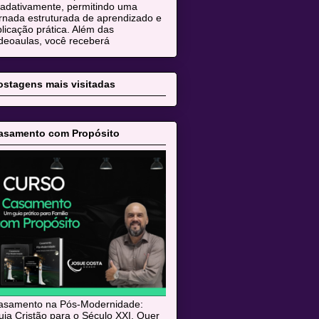
radativamente, permitindo uma
rnada estruturada de aprendizado e
licação prática. Além das
deoaulas, você receberá
ostagens mais visitadas
asamento com Propósito
asamento na Pós-Modernidade:
ia Cristão para o Século XXI. Quer