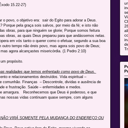
u
Êxodo 15.22-27)
i
s
V
 o povo, o objetivo era: sair do Egito para adorar a Deus.
C
 Porque pela graça sois salvos, por meio da fé; e isto não
28
s obras, para que ninguém se glorie; Porque somos feitura
al
co
boas obras, as quais Deus preparou para que andássemos nelas.
in
opera em vós tanto o querer como o efetuar, segundo a sua boa
d
m outro tempo não éreis povo, mas agora sois povo de Deus;
T
, mas agora alcançastes misericórdia. (1 Pedro 2:10)
 um propósito.
P
P
mas realidades que temos enfrentado como povo de Deus.
nto e relacionamentos destruídos. Vida espiritual –
 de comunhão. Finanças – Descontrole, dividas e ausência de
dade e frustração. Saúde – enfermidades e medos.
o e amargura. Reconhecemos que Deus é poderoso, e que
 mas nossas vidas continuam quase sempre, com alguns
NÃO VIRÁ SOMENTE PELA MUDANÇA DO ENDEREÇO OU