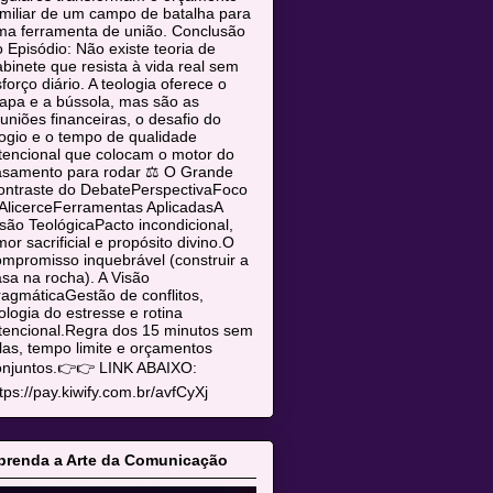
miliar de um campo de batalha para
ma ferramenta de união. Conclusão
 Episódio: Não existe teoria de
binete que resista à vida real sem
forço diário. A teologia oferece o
apa e a bússola, mas são as
uniões financeiras, o desafio do
ogio e o tempo de qualidade
tencional que colocam o motor do
asamento para rodar ⚖️ O Grande
ontraste do DebatePerspectivaFoco
AlicerceFerramentas AplicadasA
são TeológicaPacto incondicional,
or sacrificial e propósito divino.O
mpromisso inquebrável (construir a
sa na rocha). A Visão
agmáticaGestão de conflitos,
ologia do estresse e rotina
tencional.Regra dos 15 minutos sem
las, tempo limite e orçamentos
onjuntos.👉👉 LINK ABAIXO:
tps://pay.kiwify.com.br/avfCyXj
prenda a Arte da Comunicação