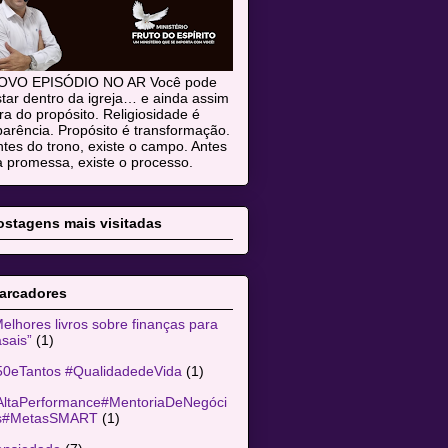
OVO EPISÓDIO NO AR Você pode
tar dentro da igreja… e ainda assim
ra do propósito. Religiosidade é
arência. Propósito é transformação.
tes do trono, existe o campo. Antes
 promessa, existe o processo.
ostagens mais visitadas
arcadores
elhores livros sobre finanças para
sais”
(1)
50eTantos #QualidadedeVida
(1)
AltaPerformance#MentoriaDeNegóci
s#MetasSMART
(1)