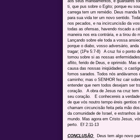
aos seus mandamentos, e guardares tod
ti, que pus sobre o Egito; porque eu 
carrega tem um remédio. Deus manda M
para sua vida ter um novo sentido. Tod
nos pecados, e na incircuncisão da vos
todas as ofensas, havendo riscado a cé
maneira nos era contrária, e a tirou do
Lançando sobre ele toda a vossa ansied
porque o diabo, vosso adversário, and
tragar; (1Pe 5:7-8) A cruz foi o ponto
tomou sobre si as nossas enfermidades,
aflito, ferido de Deus, e oprimido. Mas 
causa das nossas iniqüidades; o castigo
fomos sarados. Todos nós andávamos d
caminho; mas o SENHOR fez cair sobre 
entender que nem todos desejam ser tr
coração. A obra de Jesus na cruz tem p
seu coração. E conhecereis a verdade, 
de que vós noutro tempo éreis gentios 
chamam circuncisão feita pela mão dos
da comunidade de Israel, e estranhos 
mundo. Mas agora em Cristo Jesus, vós,
perto. Ef 2:11-13
CONCLUSÃO
Deus tem algo novo par