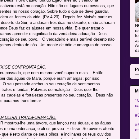
e Deus. Povo cativo fora do Egito, mesmo vivendo na
ativeiro está no coração. Não são os lugares ou pessoas, que
sentes no nosso coração. Sobre tudo o que se deve guardar,
edem as fontes da vida. (Pv 4:23) Depois fez Moisés partir os
 deserto de Sur; e andaram três dias no deserto, e não acharam
N
nde Deus faz os ajustes em nossa vida. Ele quer tratar o
es
vamos aprender o significado da verdadeira adoração. Deus
fo
 coração de seu povo. O verdadeiro e mais terrível deserto não
ap
egamos dentro de nós. Um monte de ódio e amargura do nosso
An
da
EXIGE CONFRONTAÇÃO.
P
seu passado, que nem mesmo você suporta mais. Então
er das águas de Mara, porque eram amargas; por isso
) O seu passado encheu o seu coração de sentimentos
s tratos e feridas; Palavras de maldição Deus quer lhe
M
ão as cadeias e fortalezas presentes no seu coração. Deus não
“M
mas para nos transformar.
ca
#
DADEIRA TRANSFORMAÇÃO.
mostrou-lhe uma árvore, que lançou nas águas, e as águas
#
os e uma ordenança, e ali os provou. E disse: Se ouvires atento
o
ue é reto diante de seus olhos, e inclinares os teus ouvidos