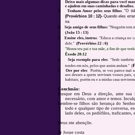
Deixo mais algumas dicas para você mam
e ajudem em suas caminhadas e desafios.
1.
Tenham Amor pelos seus filhos
.
"O ód
(Provérbios 10 : 12)-
Quando eles errar
ira
2.
Seja amigo de seus filhos:
"Ninguém tem ma
(João 15 : 13)
3.
Ensine eles, instru
a: "Educa a criança no 
dele."
(Provérbios 22 : 6)
"Honra teu pai e tua mãe, a fim de que tenh
Êxodo 20:12
Seja exemplo para eles
:
"Sede também 
4.
F
tendes em nós, pelos que assim andam." (
5.
Ore por eles
:
Porém, se vos parece mal a
aos deuses a quem serviram vossos pais, 
habitais; porém eu e a minha casa servir
Conclusão:
Busque em Deus a direção, ame sua fa
necessário, com amor e temor. Incul
Lembre-se filhos são herança do Senhor
todo e qualquer tipo de conversa, es
lado deles, os pedófilos, traficantes,
Deus nte abençõe.
Pr Josue costa