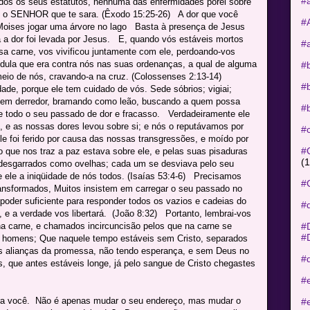
#
os os seus estatutos, nenhuma das enfermidades porei sobre
sou o SENHOR que te sara. (Êxodo 15:25-26) A dor que você
#
oises jogar uma árvore no lago Basta à presença de Jesus
a a dor foi levada por Jesus. E, quando vós estáveis mortos
#
sa carne, vos vivificou juntamente com ele, perdoando-vos
dula que era contra nós nas suas ordenanças, a qual de alguma
#b
 meio de nós, cravando-a na cruz. (Colossenses 2:13-14)
#b
ade, porque ele tem cuidado de vós. Sede sóbrios; vigiai;
a em derredor, bramando como leão, buscando a quem possa
#b
 de todo o seu passado de dor e fracasso. Verdadeiramente ele
 e as nossas dores levou sobre si; e nós o reputávamos por
#
ele foi ferido por causa das nossas transgressões, e moído por
#
 que nos traz a paz estava sobre ele, e pelas suas pisaduras
(1
esgarrados como ovelhas; cada um se desviava pelo seu
ele a iniqüidade de nós todos. (Isaías 53:4-6) Precisamos
#
ansformados, Muitos insistem em carregar o seu passado no
oder suficiente para responder todos os vazios e cadeias do
#
e a verdade vos libertará. (João 8:32) Portanto, lembrai-vos
#
na carne, e chamados incircuncisão pelos que na carne se
#D
 homens; Que naquele tempo estáveis sem Cristo, separados
às alianças da promessa, não tendo esperança, e sem Deus no
#
 que antes estáveis longe, já pelo sangue de Cristo chegastes
#
a você. Não é apenas mudar o seu endereço, mas mudar o
#