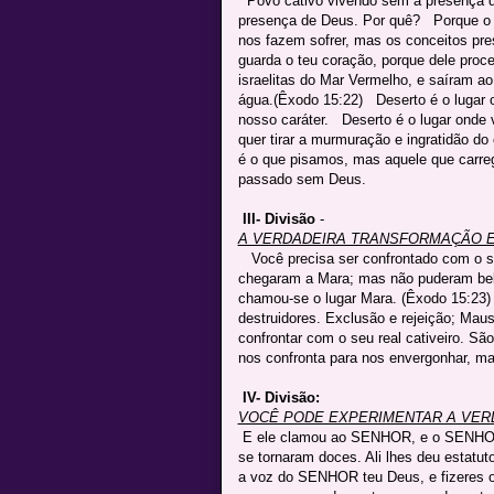
Povo cativo vivendo sem a presença d
presença de Deus. Por quê? Porque o c
nos fazem sofrer, mas os conceitos pre
guarda o teu coração, porque dele proc
israelitas do Mar Vermelho, e saíram ao
água.(Êxodo 15:22) Deserto é o lugar o
nosso caráter. Deserto é o lugar onde 
quer tirar a murmuração e ingratidão do
é o que pisamos, mas aquele que carr
passado sem Deus.
III- Divisão
-
A VERDADEIRA TRANSFORMAÇÃO 
Você precisa ser confrontado com o 
chegaram a Mara; mas não puderam beb
chamou-se o lugar Mara. (Êxodo 15:23
destruidores. Exclusão e rejeição; Mau
confrontar com o seu real cativeiro. S
nos confronta para nos envergonhar, 
IV- Divisão:
VOCÊ PODE EXPERIMENTAR A VER
E ele clamou ao SENHOR, e o SENHOR 
se tornaram doces. Ali lhes deu estatut
a voz do SENHOR teu Deus, e fizeres o q