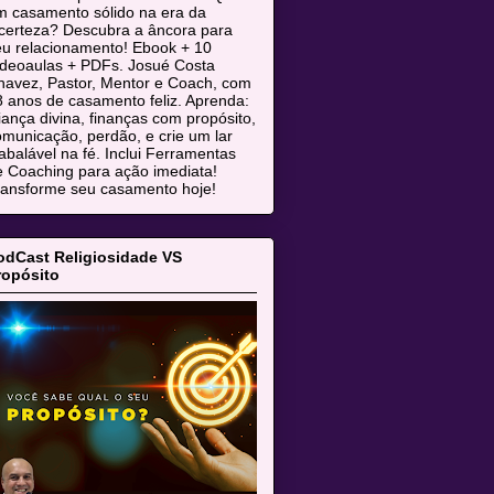
m casamento sólido na era da
ncerteza? Descubra a âncora para
eu relacionamento! Ebook + 10
ideoaulas + PDFs. Josué Costa
havez, Pastor, Mentor e Coach, com
 anos de casamento feliz. Aprenda:
iança divina, finanças com propósito,
municação, perdão, e crie um lar
abalável na fé. Inclui Ferramentas
e Coaching para ação imediata!
ransforme seu casamento hoje!
odCast Religiosidade VS
ropósito