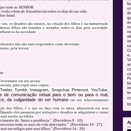
fa
 que teme ao SENHOR.
u
verás o bem de Jerusalém em todos os dias da tua vida.
do
bre Israel.
ga
es
 sou, os desafios são muitos, na criação dos filhos e na manutenção
m
ossos filhos são testados e tentados todos os dias pela sociedade.
re
influencia da sociedade:
el
in
rofessores não são mais respeitados como deveriam
c
sino, pela leitura
C
e 
Vi
am
co
ade
ca
Pr
s livremente em seu acesso
bi
sociais, para expor seus corpos
in
Twitter, Tumblr, Instagram, Snapchat, Pinterest, YouTube,
te
 de comunicação virtual para o bem ou para o mal,
c
ice, da vulgaridade do ser humano
em seu relacionamento
ht
ão dos filhos, é o que eu faço com os meus, adquirirem em seus
Quando eles passarem por tentações e desafios se adquirirem o temor
está escrito na bíblia:
hecimento do Santo a prudência." (Provérbios 9 : 10)
A
erversos terão os anos da vida abreviados." (Provérbios 10 : 27)
será um refúgio para seus filhos." (Provérbios 14 : 26)