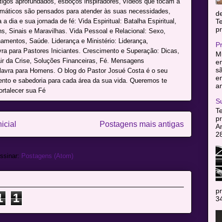
rtigos aprofundados, esboços inspiradores, vídeos que tocam a
máticos são pensados para atender às suas necessidades,
d
a dia e sua jornada de fé: Vida Espiritual: Batalha Espiritual,
T
pr
s, Sinais e Maravilhas. Vida Pessoal e Relacional: Sexo,
namentos, Saúde. Liderança e Ministério: Liderança,
P
avra para Pastores Iniciantes. Crescimento e Superação: Dicas,
Mu
r da Crise, Soluções Financeiras, Fé. Mensagens
en
sã
alavra para Homens. O blog do Pastor Josué Costa é o seu
e
mento e sabedoria para cada área da sua vida. Queremos te
am
ortalecer sua Fé
S
T
pr
icial
Postagens mais antigas
A
2
ssinar:
Postagens (Atom)
pr
1
1
34