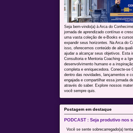
Seja bem-vindo(a) à Arca do Conhecime
jornada de aprendizado contínuo e cres
uma vasta coleção de e-Books e cursos 
expandir seus horizontes. Na Arca do C
isso, oferecemos conteúdo de alta qua
ajudar a alcançar seus objetivos. Esta i
Consultoria e Mentoria Coaching e a Igr
desenvolvimento humano e a inspiração 
completa e enriquecedora. Conecte-se C
dentro das novidades, lançamentos e 
engajada e compartilhar essa jornada d
através do saber. Explore nossos mater
você sempre quis.
Postagem em destaque
PODCAST : Seja produtivo nos s
Você se sente sobrecarregado(a) tenta