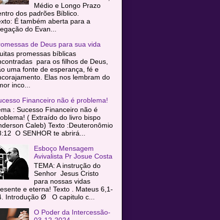
Médio e Longo Prazo
entro dos padrões Bíblico.
exto: É também aberta para a
egação do Evan...
romessas de Deus para sua vida
itas promessas bíblicas
contradas para os filhos de Deus,
o uma fonte de esperança, fé e
ncorajamento. Elas nos lembram do
or inco...
ucesso Financeiro não é problema!
ema : Sucesso Financeiro não é
oblema! ( Extraído do livro bispo
nderson Caleb) Texto :Deuteronômio
8:12 O SENHOR te abrirá...
Esboço Mensagem
Avivalista Pr Josue Costa
TEMA: A instrução do
Senhor Jesus Cristo
para nossas vidas
esente e eterna! Texto . Mateus 6,1-
. Introdução Ø O capitulo c...
O Poder da Intercessão-
03-12-2024