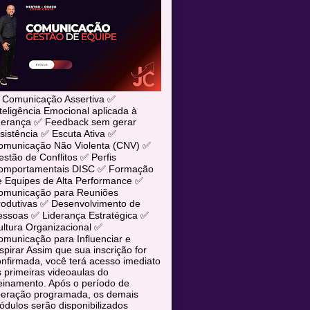
 Comunicação Assertiva ✅
teligência Emocional aplicada à
iderança ✅ Feedback sem gerar
sistência ✅ Escuta Ativa ✅
omunicação Não Violenta (CNV) ✅
stão de Conflitos ✅ Perfis
omportamentais DISC ✅ Formação
e Equipes de Alta Performance ✅
omunicação para Reuniões
rodutivas ✅ Desenvolvimento de
essoas ✅ Liderança Estratégica ✅
ltura Organizacional ✅
municação para Influenciar e
spirar Assim que sua inscrição for
nfirmada, você terá acesso imediato
 primeiras videoaulas do
einamento. Após o período de
iberação programada, os demais
dulos serão disponibilizados