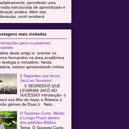
radativamente, permitindo uma
rnada estruturada de aprendizado e
licação prática. Além das
deoaulas, você receberá
ostagens mais visitadas
ientações para os pastores
iciantes
ideia deste artigo é orientar os
ovos formandos na área acadêmica
 teologia e ministério. Nesta
téria, estarei apresentando minha...
5 Segredos que levou
Jacó ao Sucesso!
5 SEGREDOS QUE
LEVARAM JACÓ AO
SUCESSO! Introdução- ü
acó era filho de Isaac e Rebeca ü
rmão gêmeo de Esaú ü Neto...
O Sucesso Curto, Médio
e Longo Prazo dentro
dos padrões Bíblico
Tema: O Sucesso Curto,