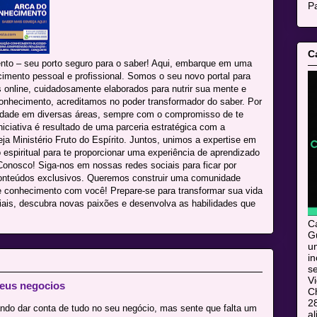
Pa
C
nto – seu porto seguro para o saber! Aqui, embarque em uma
cimento pessoal e profissional. Somos o seu novo portal para
online, cuidadosamente elaborados para nutrir sua mente e
onhecimento, acreditamos no poder transformador do saber. Por
lidade em diversas áreas, sempre com o compromisso de te
niciativa é resultado de uma parceria estratégica com a
eja Ministério Fruto do Espírito. Juntos, unimos a expertise em
espiritual para te proporcionar uma experiência de aprendizado
onosco! Siga-nos em nossas redes sociais para ficar por
conteúdos exclusivos. Queremos construir uma comunidade
e conhecimento com você! Prepare-se para transformar sua vida
iais, descubra novas paixões e desenvolva as habilidades que
C
Gu
u
i
s
V
eus negocios
C
28
ndo dar conta de tudo no seu negócio, mas sente que falta um
al