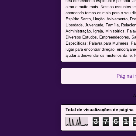
seu crescimento espiritual e pessoal: a
alma e muito mais. Nossos assuntos te
abordando temas cruciais para o seu dia 
Espírito Santo, Unção, Avivamento, Don
Liberdade, Juventude, Família, Relacio
Administração, Igreja, Ministérios, Pal
Diversos Estudos, Empreendedores, Sai
Específicas: Palavra para Mulheres, P
lugar para encontrar direção, encoraja
ajudar a desvendar os mistérios da fé, f
Página in
A
Total de visualizações de página
3
7
6
1