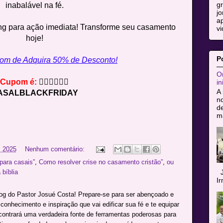
g
inabalável na fé.
jo
ap
ng para ação imediata! Transforme seu casamento
vi
hoje!
P
om de Adquira 50% de Desconto!
Or
Cupom é:
👇🏻👇🏻👇🏻
in
A 
ASALBLACKFRIDAY
n
de
ma
 2025
Nenhum comentário:
para casais”
,
Como resolver crise no casamento cristão”
,
ou
J
bíblia
I
log do Pastor Josué Costa! Prepare-se para ser abençoado e
onhecimento e inspiração que vai edificar sua fé e te equipar
ncontrará uma verdadeira fonte de ferramentas poderosas para