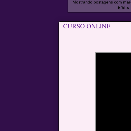
Mostrando postagens com ma
bíblia
CURSO ONLINE