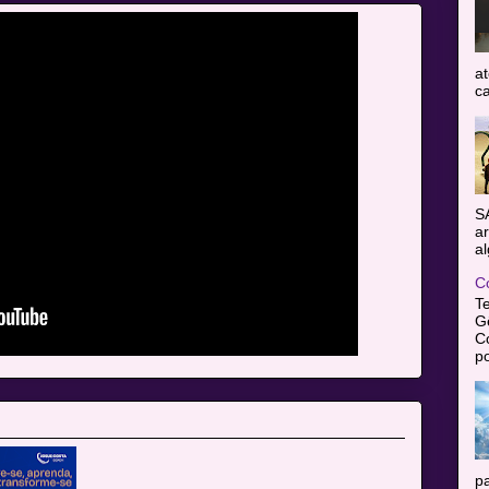
at
ca
S
ar
al
C
T
Gê
C
po
pa