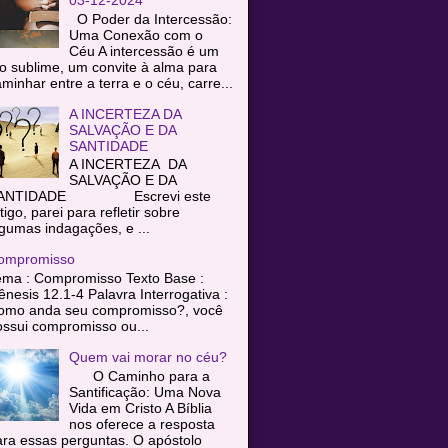
O Poder da Intercessão:
Uma Conexão com o
Céu A intercessão é um
o sublime, um convite à alma para
minhar entre a terra e o céu, carre...
A INCERTEZA DA
SALVAÇÃO E DA
SANTIDADE
A INCERTEZA DA
SALVAÇÃO E DA
ANTIDADE Escrevi este
tigo, parei para refletir sobre
gumas indagações, e ...
ompromisso
ema : Compromisso Texto Base :
nesis 12.1-4 Palavra Interrogativa :
omo anda seu compromisso?, você
ssui compromisso ou...
Quem vai morar no céu?
O Caminho para a
Santificação: Uma Nova
Vida em Cristo A Bíblia
nos oferece a resposta
ra essas perguntas. O apóstolo