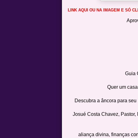
LINK AQUI OU NA IMAGEM E SÓ CL
Apro
Guia C
Quer um casam
Descubra a âncora para seu
Josué Costa Chavez, Pastor, 
aliança divina, finanças co