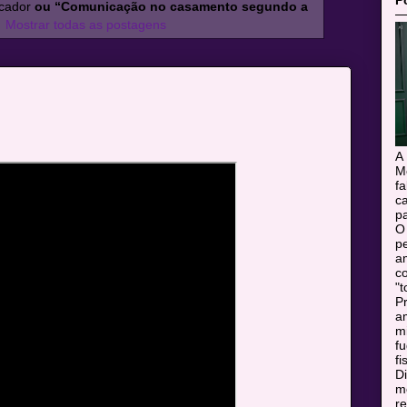
P
rcador
ou “Comunicação no casamento segundo a
.
Mostrar todas as postagens
A
M
f
c
pa
O
pe
a
c
"t
Pr
a
m
f
fi
Di
mo
r