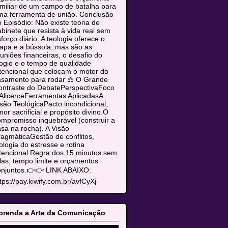
miliar de um campo de batalha para
ma ferramenta de união. Conclusão
 Episódio: Não existe teoria de
binete que resista à vida real sem
forço diário. A teologia oferece o
apa e a bússola, mas são as
uniões financeiras, o desafio do
ogio e o tempo de qualidade
tencional que colocam o motor do
asamento para rodar ⚖️ O Grande
ontraste do DebatePerspectivaFoco
AlicerceFerramentas AplicadasA
são TeológicaPacto incondicional,
or sacrificial e propósito divino.O
mpromisso inquebrável (construir a
sa na rocha). A Visão
agmáticaGestão de conflitos,
ologia do estresse e rotina
tencional.Regra dos 15 minutos sem
las, tempo limite e orçamentos
onjuntos.👉👉 LINK ABAIXO:
tps://pay.kiwify.com.br/avfCyXj
prenda a Arte da Comunicação