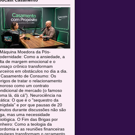
odCast Casamento
 Máquina Moedora da Pós-
odernidade: Como a ansiedade, a
alta de margem emocional e o
ansaço crônico transformam
rceiros em obstáculos no dia a dia.
 Casamento de Consumo: Os
rigos de tratar o relacionamento
moroso como um contrato
ondicional de mercado (o famoso
oma lá, dá cá"). Neurociência na
ática: O que é o "sequestro da
mígdala" e por que pausas de 20
inutos durante discussões não são
uga, mas uma necessidade
siológica. O Fim das Brigas por
nheiro: Como a teologia da
rdomia e as reuniões financeiras
egulares transformam o orçamento