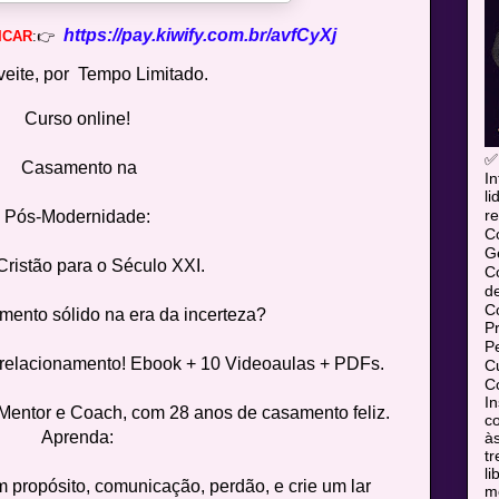
https://pay.kiwify.com.br/avfCyXj
ICAR
:👉
veite, por Tempo Limitado.
Curso online!
✅
Casamento na
In
l
re
Pós-Modernidade:
C
Ge
ristão para o Século XXI.
C
d
C
ento sólido na era da incerteza?
P
P
 relacionamento! Ebook + 10 Videoaulas + PDFs.
Cu
Co
In
Mentor e Coach, com 28 anos de casamento feliz.
co
Aprenda:
às
tr
l
m propósito, comunicação, perdão, e crie um lar
mó