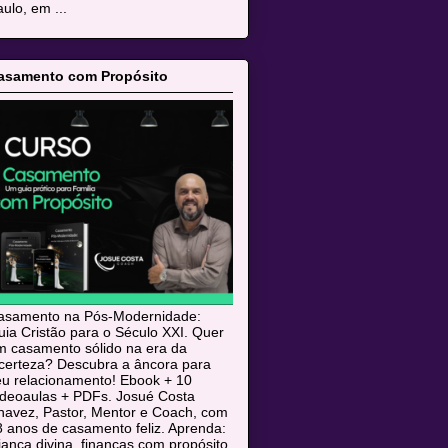
ulo, em ...
asamento com Propósito
asamento na Pós-Modernidade:
ia Cristão para o Século XXI. Quer
m casamento sólido na era da
ncerteza? Descubra a âncora para
eu relacionamento! Ebook + 10
ideoaulas + PDFs. Josué Costa
havez, Pastor, Mentor e Coach, com
 anos de casamento feliz. Aprenda:
iança divina, finanças com propósito,