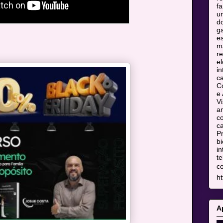
fa
u
do
ga
es
m
re
el
in
c
C
e 
Vi
am
co
ca
Pr
bi
in
te
c
ht
A