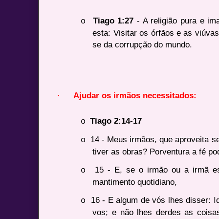
Tiago 1:27
- A religião pura e i
o
esta: Visitar os órfãos e as viúva
se da corrupção do mundo.
·
Ajudar os irmãos necessitados:
Tiago 2:14-17
o
14 - Meus irmãos, que aproveita s
o
tiver as obras? Porventura a fé po
15 - E, se o irmão ou a irmã es
o
mantimento quotidiano,
16 - E algum de vós lhes disser: I
o
vos; e não lhes derdes as coisa