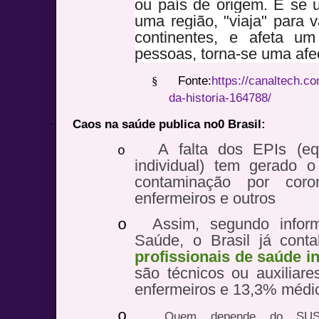
ou país de origem. E se u
uma região, "viaja" para vá
continentes, e afeta u
pessoas, torna-se uma af
§
Fonte:
https://canaltech.c
da-historia-164788/
·
Caos na saúde publica no0 Brasil:
A falta dos EPIs (e
o
individual) tem gerado
contaminação por coro
enfermeiros e outros
Assim, segundo infor
o
Saúde, o Brasil já conta
profissionais de saúde i
são técnicos ou auxilia
enfermeiros e 13,3% médi
o
Quem depende do S