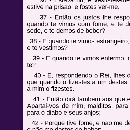
·
36 - Estava nu, e vestistes-me;
estive na prisão, e fostes ver-me.
·
37 - Então os justos lhe resp
quando te vimos com fome, e te 
sede, e te demos de beber?
·
38 - E quando te vimos estrangeiro
e te vestimos?
·
39 - E quando te vimos enfermo, o
te?
·
40 - E, respondendo o Rei, lhes 
que quando o fizestes a um destes
a mim o fizestes.
·
41 - Então dirá também aos que e
Apartai-vos de mim, malditos, para
para o diabo e seus anjos;
·
42 - Porque tive fome, e não me de
e não me destes de beber;