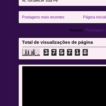
fé, fortalecer sua Fé
Postagens mais recentes
Página inicial
Assinar:
Postagens 
Total de visualizações de página
3
7
5
7
1
8