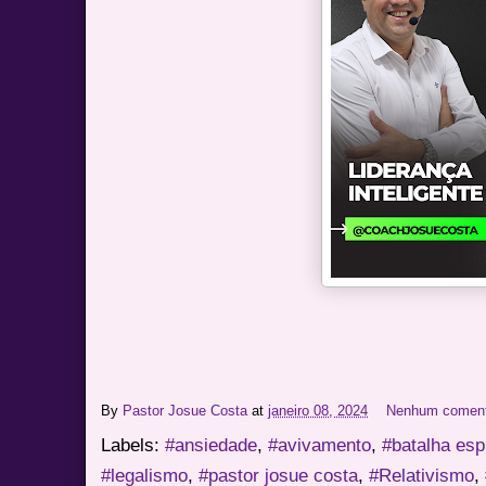
By
Pastor Josue Costa
at
janeiro 08, 2024
Nenhum coment
Labels:
#ansiedade
,
#avivamento
,
#batalha espi
#legalismo
,
#pastor josue costa
,
#Relativismo
,