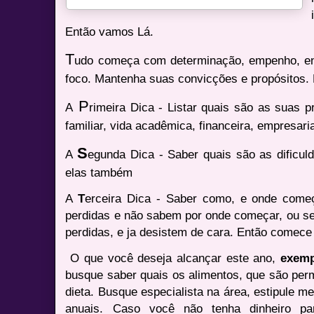
Então vamos Lá.
T
udo começa com determinação, empenho, en
foco. Mantenha suas convicções e propósitos.
P
A
rimeira Dica - Listar quais são as suas p
familiar, vida acadêmica, financeira, empresaria
S
A
egunda Dica - Saber quais são as dificuld
elas também
A
T
erceira Dica - Saber como, e onde come
perdidas e não sabem por onde começar, ou se
perdidas, e ja desistem de cara. Então comece 
O que você deseja alcançar este ano,
exem
busque saber quais os alimentos, que são permi
dieta. Busque especialista na área, estipule m
anuais. Caso você não tenha dinheiro p