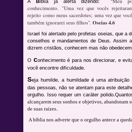
Meu pov
A
B
iblia já alerta dizendo: "
conhecimento.
"Uma vez que vocês rejeitara
rejeito
como meus sacerdotes;
uma vez que voc
Oseias 4.6
também ignorarei seus filhos".
Israel foi alertado pelo profetas oseias, que a 
conselhos e mandamentos de Deus. Assim a
dizrem cristãos, conhecem mas não obedece
c
O
onhecimento é para nos direcionar, e evi
você encontre dificuldade.
S
eja humilde, a humildade é uma atribuiçã
das pessoas, não se atentam para este detalh
orgulho. Isso requer um caráter polido.Quanto
alcançarem seus sonhos e objetivos, abandonam s
de suas raizes.
A bíblia nos adverte que o orgulho antece a qued