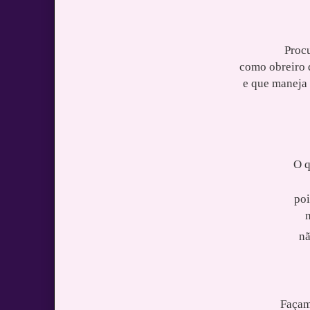
Proc
como obreiro 
e que maneja 
O q
poi
nã
Façam