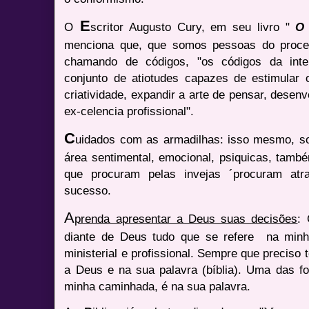
E
O
scritor Augusto Cury, em seu livro "
O 
menciona que, que somos pessoas do proce
chamando de códigos, "os códigos da inte
conjunto de atiotudes capazes de estimular 
criatividade, expandir a arte de pensar, desen
ex-celencia profissional".
C
uidados com as armadilhas: isso mesmo, s
área sentimental, emocional, psiquicas, tamb
que procuram pelas invejas ´procuram at
sucesso.
A
prenda apresentar a Deus suas decisões
: 
diante de Deus tudo que se refere na minha
ministerial e profissional. Sempre que precis
a Deus e na sua palavra (bíblia). Uma das 
minha caminhada, é na sua palavra.