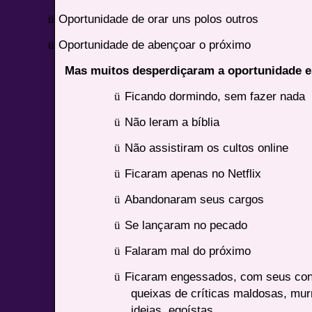
ü
Oportunidade de orar uns polos outros
ü
Oportunidade de abençoar o próximo
Mas muitos desperdiçaram a oportunidade e
ü
Ficando dormindo, sem fazer nada
ü
Não leram a bíblia
ü
Não assistiram os cultos online
ü
Ficaram apenas no Netflix
ü
Abandonaram seus cargos
ü
Se lançaram no pecado
ü
Falaram mal do próximo
ü
Ficaram engessados, com seus con
queixas de críticas maldosas, mur
ideias, egoístas