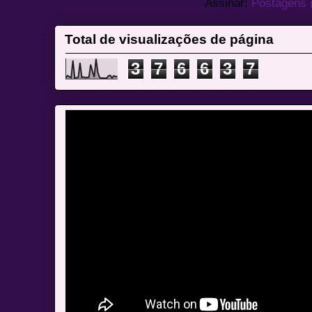
Assinar:
Postagens 
Total de visualizações de página
3
7
6
6
3
7