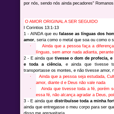
por nós, sendo nós ainda pecadores” Romanos
O AMOR ORIGINAL A SER SEGUIDO
I Corintios 13:1-13
1 - AINDA que eu
falasse as línguas dos ho
amor
, seria como o metal que soa ou como o si
·
Ainda que a pessoa faça a diferença
línguas, sem amor nada adianta, perant
2 - E ainda que
tivesse o dom de profecia,
e
e toda a ciência
, e ainda que tivesse t
transportasse os montes, e não tivesse amor, n
·
Ainda que a pessoa seja estudada, Cul
amor, diante d e Deus não vale nada
·
Ainda que tivesse toda a fé, porém s
essa fé, não alcança agradar a Deus, po
3 - E ainda que
distribuísse toda a minha fo
ainda que entregasse o meu corpo para ser qu
disso me aproveitaria.