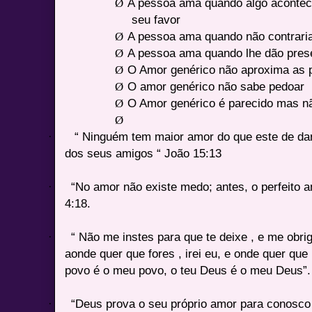
Ø
A pessoa ama quando algo acontec
seu favor
Ø
A pessoa ama quando não contrari
Ø
A pessoa ama quando lhe dão pres
Ø
O Amor genérico não aproxima as 
Ø
O amor genérico não sabe pedoar
Ø
O Amor genérico é parecido mas não
Ø
·
“ Ninguém tem maior amor do que este de dar
dos seus amigos “ João 15:13
·
“No amor não existe medo; antes, o perfeito a
4:18.
·
“ Não me instes para que te deixe , e me obri
aonde quer que fores , irei eu, e onde quer que 
povo é o meu povo, o teu Deus é o meu Deus”.
·
“Deus prova o seu próprio amor para conosco p