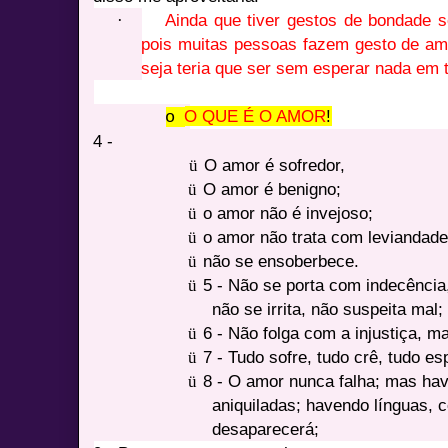
·
Ainda que tiver gestos de bondade s
pois muitas pessoas fazem gesto de amo
seja teria que ser sem esperar nada em 
O QUE É O AMOR
!
o
4 -
ü
O amor é sofredor,
ü
O amor é benigno;
ü
o amor não é invejoso;
ü
o amor não trata com leviandade
ü
não se ensoberbece.
ü
5 - Não se porta com indecência
não se irrita, não suspeita mal;
ü
6 - Não folga com a injustiça, m
ü
7 - Tudo sofre, tudo crê, tudo es
ü
8 - O amor nunca falha; mas hav
aniquiladas; havendo línguas, 
desaparecerá;