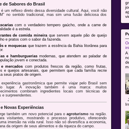
g
 de Sabores do Brasil
jo
é um reflexo direto dessa diversidade cultural. Aqui, você não
ap
M" no sentido tradicional, mas sim uma fusão deliciosa dos
vi
scarias
com o verdadeiro tempero gaúcho, onde a carne de
alidade é a estrela.
P
rantes de comida mineira
que servem aquele pão de queijo
nho e pratos com o sabor da fazenda.
Or
jés e moquecas
que trazem a essência da Bahia litorânea para
in
or.
A 
ias e hamburguerias
modernas, que atendem ao paladar de
n
pulação jovem e conectada.
de
s e mercados
com produtos frescos da região, como frutas,
ma
s e queijos artesanais, que permitem que cada família recrie
a seus pratos de origem.
experiência gastronômica que permite viajar pelo Brasil sem
do lugar. A inovação também é uma marca: muitos
lecimentos combinam ingredientes locais com técnicas de
os e surpreendentes.
J
I
 e Novas Experiências
urge também um novo potencial para o
agroturismo
na região.
a visitantes, mostrando o processo produtivo, oferecendo
ma imersão na vida rural. Isso não só diversifica a economia,
na da origem de seus alimentos e da riqueza do campo.