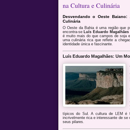
na Cultura e Culinária
Desvendando o Oeste Baiano: 
Culinária
O Oeste da Bahia é uma região que pu
encontra-se
Luís Eduardo Magalhães
é muito mais do que campos de soja e 
uma culinária rica que reflete a cheg
identidade única e fascinante.
Luís Eduardo Magalhães: Um Mos
típicos do Sul. A cultura de LEM é 
incrivelmente rica e interessante de s
seus pilares.