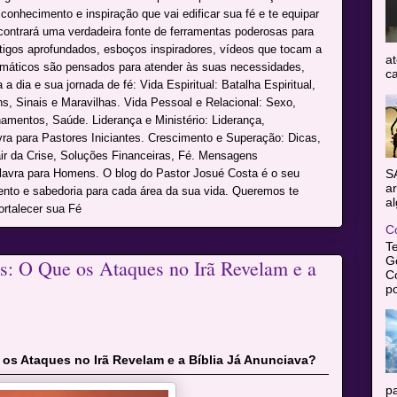
onhecimento e inspiração que vai edificar sua fé e te equipar
ncontrará uma verdadeira fonte de ferramentas poderosas para
rtigos aprofundados, esboços inspiradores, vídeos que tocam a
at
máticos são pensados para atender às suas necessidades,
ca
a dia e sua jornada de fé: Vida Espiritual: Batalha Espiritual,
s, Sinais e Maravilhas. Vida Pessoal e Relacional: Sexo,
namentos, Saúde. Liderança e Ministério: Liderança,
avra para Pastores Iniciantes. Crescimento e Superação: Dicas,
r da Crise, Soluções Financeiras, Fé. Mensagens
alavra para Homens. O blog do Pastor Josué Costa é o seu
S
ar
mento e sabedoria para cada área da sua vida. Queremos te
al
ortalecer sua Fé
C
T
Gê
: O Que os Ataques no Irã Revelam e a
C
po
os Ataques no Irã Revelam e a Bíblia Já Anunciava?
pa