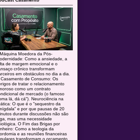
odCast Casamento
 Máquina Moedora da Pós-
odernidade: Como a ansiedade, a
alta de margem emocional e o
ansaço crônico transformam
rceiros em obstáculos no dia a dia.
 Casamento de Consumo: Os
rigos de tratar o relacionamento
moroso como um contrato
ondicional de mercado (o famoso
oma lá, dá cá"). Neurociência na
ática: O que é o "sequestro da
mígdala" e por que pausas de 20
inutos durante discussões não são
uga, mas uma necessidade
siológica. O Fim das Brigas por
nheiro: Como a teologia da
rdomia e as reuniões financeiras
egulares transformam o orçamento