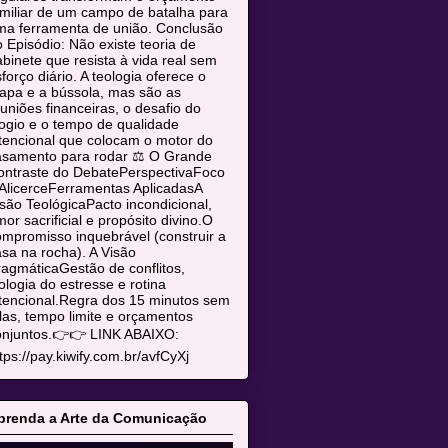
miliar de um campo de batalha para
ma ferramenta de união. Conclusão
 Episódio: Não existe teoria de
binete que resista à vida real sem
forço diário. A teologia oferece o
apa e a bússola, mas são as
uniões financeiras, o desafio do
ogio e o tempo de qualidade
tencional que colocam o motor do
asamento para rodar ⚖️ O Grande
ontraste do DebatePerspectivaFoco
AlicerceFerramentas AplicadasA
são TeológicaPacto incondicional,
or sacrificial e propósito divino.O
mpromisso inquebrável (construir a
sa na rocha). A Visão
agmáticaGestão de conflitos,
ologia do estresse e rotina
tencional.Regra dos 15 minutos sem
las, tempo limite e orçamentos
onjuntos.👉👉 LINK ABAIXO:
tps://pay.kiwify.com.br/avfCyXj
prenda a Arte da Comunicação