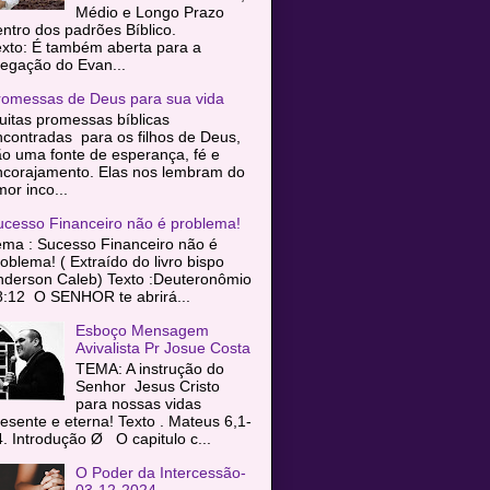
Médio e Longo Prazo
entro dos padrões Bíblico.
exto: É também aberta para a
egação do Evan...
romessas de Deus para sua vida
itas promessas bíblicas
contradas para os filhos de Deus,
o uma fonte de esperança, fé e
ncorajamento. Elas nos lembram do
or inco...
ucesso Financeiro não é problema!
ema : Sucesso Financeiro não é
oblema! ( Extraído do livro bispo
nderson Caleb) Texto :Deuteronômio
8:12 O SENHOR te abrirá...
Esboço Mensagem
Avivalista Pr Josue Costa
TEMA: A instrução do
Senhor Jesus Cristo
para nossas vidas
esente e eterna! Texto . Mateus 6,1-
. Introdução Ø O capitulo c...
O Poder da Intercessão-
03-12-2024