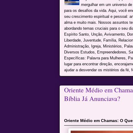
mergulhar em um universo de c
para os desafios da vida. Aqui, você e
seu crescimento espiritual e pessoal: a
alma e muito mais. Nossos assuntos te
abordando temas cruciais para o seu dia 
Espírito Santo, Unção, Avivamento, Don
Liberdade, Juventude, Família, Relacio
Administração, Igreja, Ministérios, Pal
Diversos Estudos, Empreendedores, Sai
Específicas: Palavra para Mulheres, P
lugar para encontrar direção, encoraja
ajudar a desvendar os mistérios da fé, f
Oriente Médio em Chamas
Bíblia Já Anunciava?
Oriente Médio em Chamas: O Que 