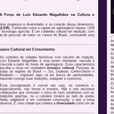
A Força de Luís Eduardo Magalhães na Cultura e
lsa progresso e diversidade, e no coração desse dinamismo,
 (LEM)
. Conhecida como a capital do agronegócio baiano, LEM
tecnologia agrícola. É um caldeirão cultural em ebulição, com
ada de pessoas de todos os cantos do Brasil, construindo uma
✅
In
l
re
aico Cultural em Crescimento
C
Ao contrário de cidades históricas com séculos de tradição,
Ge
Luís Eduardo Magalhães é uma jovem metrópole, nascida e
C
crescida a partir do boom do agronegócio. Essa característica
d
peculiar a torna um verdadeiro
mosaico cultural
. Pessoas de
C
todas as regiões do Brasil — Sul, Sudeste, Centro-Oeste e
P
Nordeste — migraram para cá em busca de oportunidades,
trazendo consigo suas tradições, sotaques e costumes.
P
Cu
Essa miscigenação é visível nas ruas, no comércio e,
Co
especialmente, nas festas e eventos. Não é raro encontrar
In
celebrações que misturam o ritmo do forró nordestino com as
co
tradições gaúchas, ou a culinária mineira ao lado de pratos
fluida, adaptável e em constante construção, o que a torna
às
e observar. É uma cidade que celebra a
diversidade
como um de
tr
l
mó