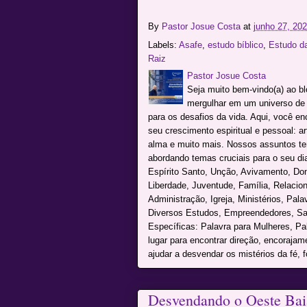
By
Pastor Josue Costa
at
junho 27, 20
Labels:
Asafe
,
estudo bíblico
,
Estudo d
Raiz
Pastor Josue Costa
Seja muito bem-vindo(a) ao b
mergulhar em um universo de c
para os desafios da vida. Aqui, você e
seu crescimento espiritual e pessoal: a
alma e muito mais. Nossos assuntos te
abordando temas cruciais para o seu dia 
Espírito Santo, Unção, Avivamento, Don
Liberdade, Juventude, Família, Relacio
Administração, Igreja, Ministérios, Pal
Diversos Estudos, Empreendedores, Sai
Específicas: Palavra para Mulheres, P
lugar para encontrar direção, encoraja
ajudar a desvendar os mistérios da fé, f
Desvendando o Oeste Bai