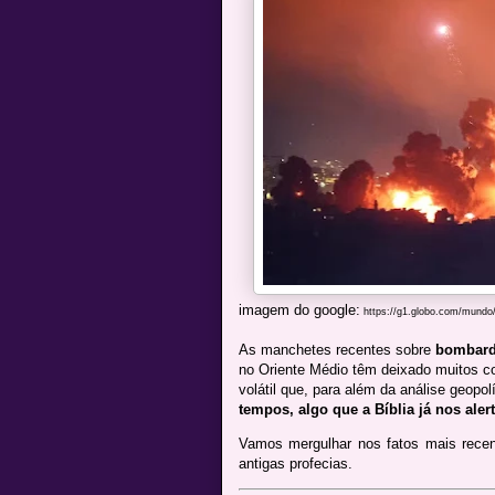
imagem do google:
https://g1.globo.com/mundo/n
As manchetes recentes sobre
bombarde
no Oriente Médio têm deixado muitos 
volátil que, para além da análise geopol
tempos, algo que a Bíblia já nos aler
Vamos mergulhar nos fatos mais recen
antigas profecias.