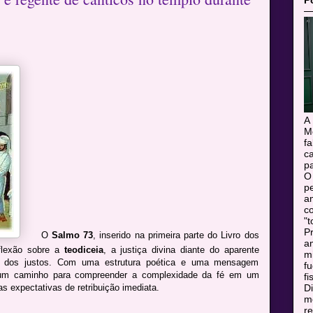
P
A
M
f
c
pa
O
pe
a
c
"t
Pr
O
Salmo 73
, inserido na primeira parte do Livro dos
a
eflexão sobre a
teodiceia
, a justiça divina diante do aparente
m
o dos justos. Com uma estrutura poética e uma mensagem
f
e um caminho para compreender a complexidade da fé em um
fi
 expectativas de retribuição imediata.
Di
mo
r