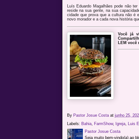
Luís Eduardo Magalhães pode não ter a
reside na sua gente, na sua capacidade
cidade que prova que a cultura não é 
novo morador e a cada nova história qu
Você já v
Compartil
LEM você m
By
Pastor Josue Costa
at
junho 25, 20
Labels:
Bahia
,
FarmShow
,
Igreja
,
Luis 
Pastor Josue Costa
Seja muito bem-vindo(a) ao b