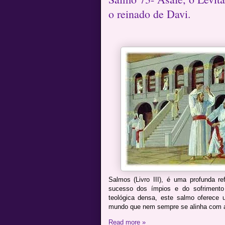
o reinado de Davi.
Salmos (Livro III), é uma profunda r
sucesso dos ímpios e do sofriment
teológica densa, este salmo oferec
mundo que nem sempre se alinha com as
Read more »