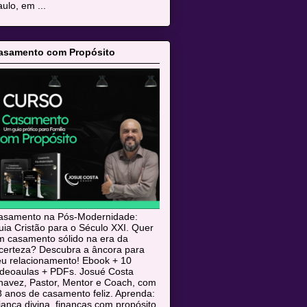
ulo, em ...
asamento com Propósito
asamento na Pós-Modernidade:
ia Cristão para o Século XXI. Quer
m casamento sólido na era da
ncerteza? Descubra a âncora para
eu relacionamento! Ebook + 10
ideoaulas + PDFs. Josué Costa
havez, Pastor, Mentor e Coach, com
 anos de casamento feliz. Aprenda:
iança divina, finanças com propósito,