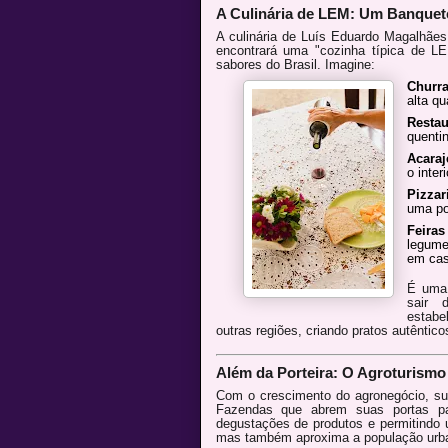
A Culinária de LEM: Um Banquete
A culinária de Luís Eduardo Magalhães 
encontrará uma "cozinha típica de LE
sabores do Brasil. Imagine:
Churra
alta qu
Restau
quenti
Acara
o interi
Pizzar
uma po
Feira
legume
em cas
É uma 
sair 
estabe
outras regiões, criando pratos autêntic
Além da Porteira: O Agroturismo
Com o crescimento do agronegócio, s
Fazendas que abrem suas portas par
degustações de produtos e permitindo u
mas também aproxima a população urba