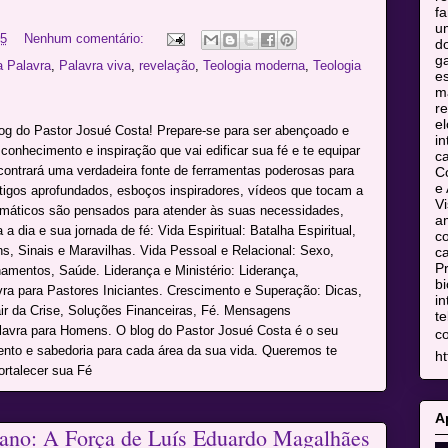
fa
u
25
Nenhum comentário:
do
ga
a Palavra
,
Palavra viva
,
revelação
,
Teologia moderna
,
Teologia
es
m
re
el
log do Pastor Josué Costa! Prepare-se para ser abençoado e
in
onhecimento e inspiração que vai edificar sua fé e te equipar
c
ncontrará uma verdadeira fonte de ferramentas poderosas para
C
e 
rtigos aprofundados, esboços inspiradores, vídeos que tocam a
Vi
máticos são pensados para atender às suas necessidades,
am
a dia e sua jornada de fé: Vida Espiritual: Batalha Espiritual,
co
s, Sinais e Maravilhas. Vida Pessoal e Relacional: Sexo,
ca
Pr
namentos, Saúde. Liderança e Ministério: Liderança,
bi
avra para Pastores Iniciantes. Crescimento e Superação: Dicas,
in
r da Crise, Soluções Financeiras, Fé. Mensagens
te
alavra para Homens. O blog do Pastor Josué Costa é o seu
c
mento e sabedoria para cada área da sua vida. Queremos te
ht
ortalecer sua Fé
A
ano: A Força de Luís Eduardo Magalhães