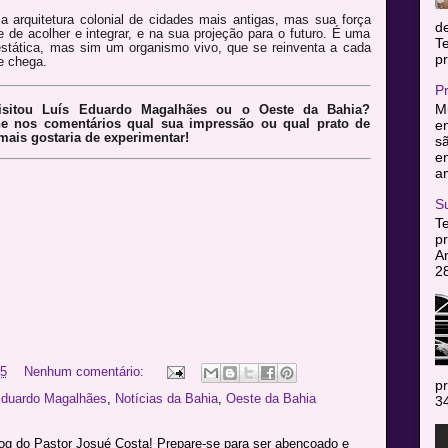
 arquitetura colonial de cidades mais antigas, mas sua força
d
 de acolher e integrar, e na sua projeção para o futuro. É uma
T
estática, mas sim um organismo vivo, que se reinventa a cada
pr
e chega.
P
Mu
isitou Luís Eduardo Magalhães ou o Oeste da Bahia?
he nos comentários qual sua impressão ou qual prato de
en
ais gostaria de experimentar!
sã
e
am
S
T
pr
A
2
25
Nenhum comentário:
pr
Eduardo Magalhães
,
Notícias da Bahia
,
Oeste da Bahia
34
log do Pastor Josué Costa! Prepare-se para ser abençoado e