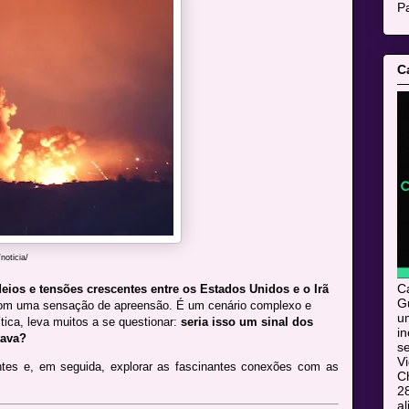
Pa
C
oticia/
C
ios e tensões crescentes entre os Estados Unidos e o Irã
Gu
com uma sensação de apreensão. É um cenário complexo e
u
ítica, leva muitos a se questionar:
seria isso um sinal dos
i
tava?
s
V
tes e, em seguida, explorar as fascinantes conexões com as
C
28
al