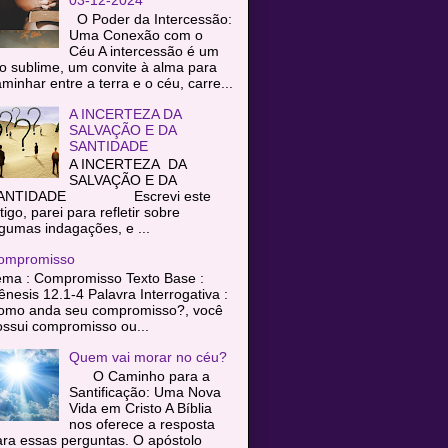
O Poder da Intercessão:
Uma Conexão com o
Céu A intercessão é um
o sublime, um convite à alma para
minhar entre a terra e o céu, carre...
A INCERTEZA DA
SALVAÇÃO E DA
SANTIDADE
A INCERTEZA DA
SALVAÇÃO E DA
ANTIDADE Escrevi este
tigo, parei para refletir sobre
gumas indagações, e ...
ompromisso
ema : Compromisso Texto Base :
nesis 12.1-4 Palavra Interrogativa :
omo anda seu compromisso?, você
ssui compromisso ou...
Quem vai morar no céu?
O Caminho para a
Santificação: Uma Nova
Vida em Cristo A Bíblia
nos oferece a resposta
ra essas perguntas. O apóstolo