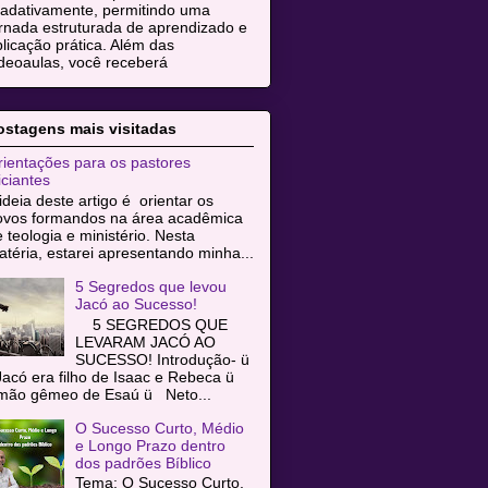
radativamente, permitindo uma
rnada estruturada de aprendizado e
licação prática. Além das
deoaulas, você receberá
ostagens mais visitadas
ientações para os pastores
iciantes
ideia deste artigo é orientar os
ovos formandos na área acadêmica
 teologia e ministério. Nesta
téria, estarei apresentando minha...
5 Segredos que levou
Jacó ao Sucesso!
5 SEGREDOS QUE
LEVARAM JACÓ AO
SUCESSO! Introdução- ü
acó era filho de Isaac e Rebeca ü
rmão gêmeo de Esaú ü Neto...
O Sucesso Curto, Médio
e Longo Prazo dentro
dos padrões Bíblico
Tema: O Sucesso Curto,