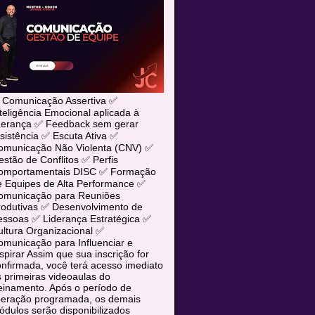
 Comunicação Assertiva ✅
teligência Emocional aplicada à
iderança ✅ Feedback sem gerar
sistência ✅ Escuta Ativa ✅
omunicação Não Violenta (CNV) ✅
stão de Conflitos ✅ Perfis
omportamentais DISC ✅ Formação
e Equipes de Alta Performance ✅
omunicação para Reuniões
rodutivas ✅ Desenvolvimento de
essoas ✅ Liderança Estratégica ✅
ltura Organizacional ✅
municação para Influenciar e
spirar Assim que sua inscrição for
nfirmada, você terá acesso imediato
 primeiras videoaulas do
einamento. Após o período de
iberação programada, os demais
dulos serão disponibilizados