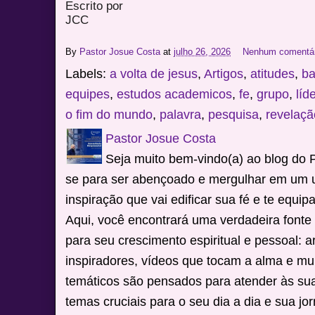
Escrito por
JCC
By
Pastor Josue Costa
at
julho 26, 2026
Nenhum comentá
Labels:
a volta de jesus
,
Artigos
,
atitudes
,
ba
equipes
,
estudos academicos
,
fe
,
grupo
,
líd
o fim do mundo
,
palavra
,
pesquisa
,
revelaçã
Pastor Josue Costa
Seja muito bem-vindo(a) ao blog do 
se para ser abençoado e mergulhar em um 
inspiração que vai edificar sua fé e te equip
Aqui, você encontrará uma verdadeira fonte
para seu crescimento espiritual e pessoal: 
inspiradores, vídeos que tocam a alma e mu
temáticos são pensados para atender às su
temas cruciais para o seu dia a dia e sua jor