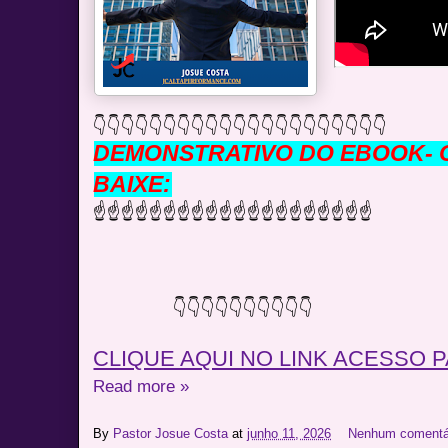
👇👇👇👇👇👇👇👇👇👇👇👇👇👇👇👇👇👇👇👇👇
DEMONSTRATIVO DO EBOOK- C
BAIXE:
☝☝☝☝☝☝☝☝☝☝☝☝☝☝☝☝☝☝☝☝
👇👇👇👇👇👇👇👇👇👇
CLIQUE AQUI NO LINK ACESSO 
Read more »
By
Pastor Josue Costa
at
junho 11, 2026
Nenhum comentá