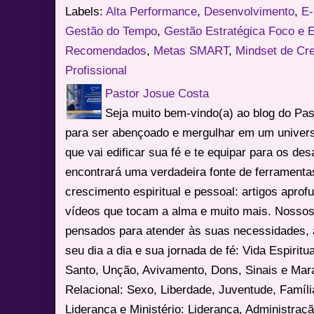
Labels:
Alta Performance
,
Desenvolvimento
,
E
Gestão do Tempo
,
Gestão Estratégica Foco e 
Recomendados
,
Metas SMART
,
Mindset de Cr
Profissional
Pastor Josue Costa
Seja muito bem-vindo(a) ao blog do Pa
para ser abençoado e mergulhar em um univers
que vai edificar sua fé e te equipar para os des
encontrará uma verdadeira fonte de ferrament
crescimento espiritual e pessoal: artigos apro
vídeos que tocam a alma e muito mais. Nossos
pensados para atender às suas necessidades, 
seu dia a dia e sua jornada de fé: Vida Espiritua
Santo, Unção, Avivamento, Dons, Sinais e Mara
Relacional: Sexo, Liberdade, Juventude, Famíl
Liderança e Ministério: Liderança, Administração