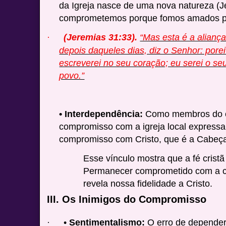
da Igreja nasce de uma nova natureza (J
comprometemos porque fomos amados pr
(Jeremias 31:33).
“Mas esta é a aliança
·
depois daqueles dias, diz o Senhor: porei 
escreverei no seu coração; eu serei o se
povo.”
• Interdependência:
Como membros do co
compromisso com a igreja local expressa,
compromisso com Cristo, que é a Cabeç
Esse vínculo mostra que a fé cristã
Permanecer comprometido com a 
revela nossa fidelidade a Cristo.
III. Os Inimigos do Compromisso
•
Sentimentalismo:
O erro de depender 
·