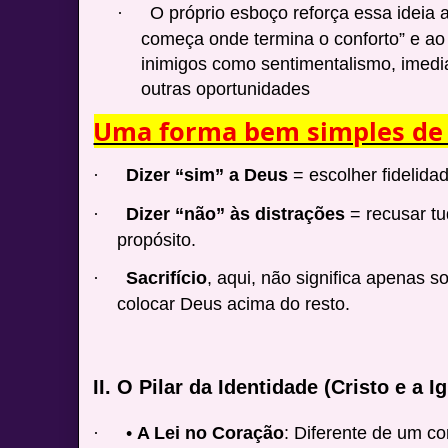
O próprio esboço reforça essa ideia
·
começa onde termina o conforto” e a
inimigos como sentimentalismo, imed
outras oportunidades
Uma forma bem simples de 
Dizer “sim” a Deus
= escolher fidelida
·
Dizer “não” às distrações
= recusar tu
·
propósito.
Sacrifício
, aqui, não significa apenas 
·
colocar Deus acima do resto.
II. O Pilar da Identidade (Cristo e a Ig
•
A Lei no Coração
: Diferente de um c
·