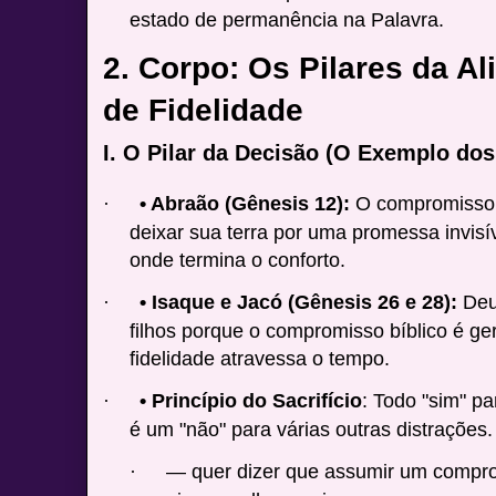
estado de permanência na Palavra.
2. Corpo: Os Pilares da A
de Fidelidade
I. O Pilar da Decisão (O Exemplo dos
• Abraão (Gênesis 12):
O compromisso e
·
deixar sua terra por uma promessa invi
onde termina o conforto.
• Isaque e Jacó (Gênesis 26 e 28):
Deus
·
filhos porque o compromisso bíblico é g
fidelidade atravessa o tempo.
• Princípio do Sacrifício
: Todo "sim" 
·
é um "não" para várias outras distrações.
— quer dizer que assumir um compr
·