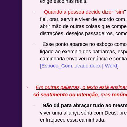
exige escolhas reais.
Quando a pessoa decide dizer “sim
”
·
fiel, orar, servir e viver de acordo co
abrir mão de outras coisas que comp
distrações, desejos passageiros, com
Esse ponto aparece no esboço como p
·
ligado ao exemplo dos patriarcas, esp
caminhada envolveu renúncia e confi
[Esboco_Com...icado.docx | Word]
Em outras palavras, o texto está ensin
·
só sentimento ou intenção
, mas
renúnc
Não dá para abraçar tudo ao mes
·
viver uma aliança séria com Deus, pre
enfraquece essa caminhada.