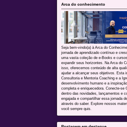
Arca do conhecimento
Seja bem-vindo(a) à Arca do Conhecime
jornada de aprendizado contínuo e cres
uma vasta coleção de e-Books e cursos 
expandir seus horizontes. Na Arca do C
isso, oferecemos conteúdo de alta qua
ajudar a alcançar seus objetivos. Esta i
Consultoria e Mentoria Coaching e a Igr
desenvolvimento humano e a inspiração 
completa e enriquecedora. Conecte-se C
dentro das novidades, lançamentos e 
engajada e compartilhar essa jornada d
através do saber. Explore nossos mater
você sempre quis.
Postagem em destaque