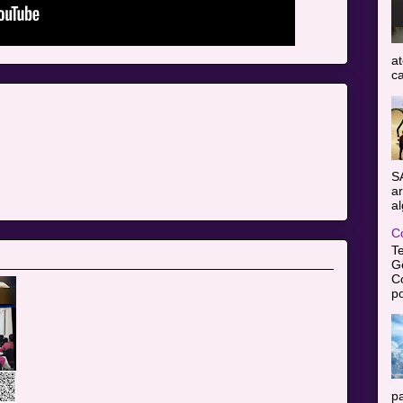
at
ca
S
ar
al
C
T
Gê
C
po
pa