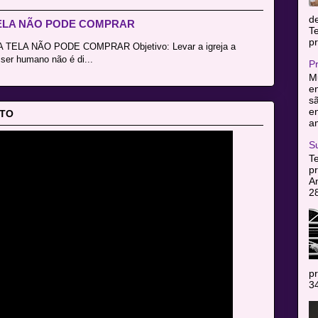
d
TELA NÃO PODE COMPRAR
T
pr
LA NÃO PODE COMPRAR Objetivo: Levar a igreja a
ser humano não é di...
P
Mu
en
sã
e
ITO
am
S
T
pr
A
2
pr
34