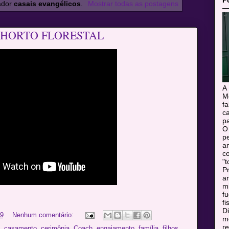
P
ador
casais evangélicos
.
Mostrar todas as postagens
MW HORTO FLORESTAL
A
M
f
c
pa
O
pe
a
c
"t
Pr
a
m
f
fi
Di
19
Nenhum comentário:
mo
r
,
casamento
,
cerimônia
,
Coach
,
engajamento
,
família
,
filhos
,