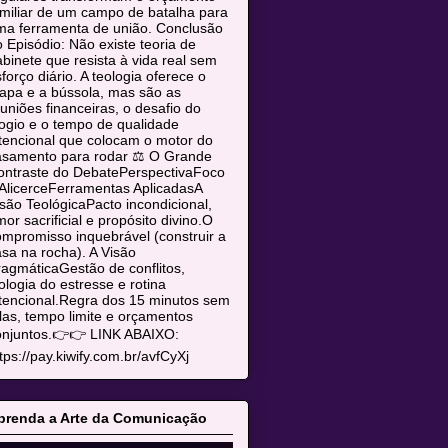
miliar de um campo de batalha para
ma ferramenta de união. Conclusão
 Episódio: Não existe teoria de
binete que resista à vida real sem
forço diário. A teologia oferece o
apa e a bússola, mas são as
uniões financeiras, o desafio do
ogio e o tempo de qualidade
tencional que colocam o motor do
asamento para rodar ⚖️ O Grande
ontraste do DebatePerspectivaFoco
AlicerceFerramentas AplicadasA
são TeológicaPacto incondicional,
or sacrificial e propósito divino.O
mpromisso inquebrável (construir a
sa na rocha). A Visão
agmáticaGestão de conflitos,
ologia do estresse e rotina
tencional.Regra dos 15 minutos sem
las, tempo limite e orçamentos
onjuntos.👉👉 LINK ABAIXO:
tps://pay.kiwify.com.br/avfCyXj
prenda a Arte da Comunicação