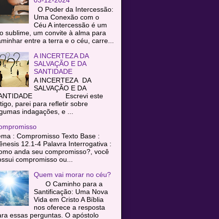
O Poder da Intercessão:
Uma Conexão com o
Céu A intercessão é um
o sublime, um convite à alma para
minhar entre a terra e o céu, carre...
A INCERTEZA DA
SALVAÇÃO E DA
SANTIDADE
A INCERTEZA DA
SALVAÇÃO E DA
ANTIDADE Escrevi este
tigo, parei para refletir sobre
gumas indagações, e ...
ompromisso
ema : Compromisso Texto Base :
nesis 12.1-4 Palavra Interrogativa :
omo anda seu compromisso?, você
ssui compromisso ou...
Quem vai morar no céu?
O Caminho para a
Santificação: Uma Nova
Vida em Cristo A Bíblia
nos oferece a resposta
ra essas perguntas. O apóstolo