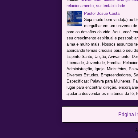
relacionamento
,
sustentabilidade
Pastor Josue Costa
Seja muito bem-vindo(a) ao b
mergulhar em um universo de c
para os desafios da vida. Aqui, você e
seu crescimento espiritual e pessoal: a
alma e muito mais. Nossos assuntos te
abordando temas cruciais para o seu dia 
Espírito Santo, Unção, Avivamento, Don
Liberdade, Juventude, Família, Relacio
Administração, Igreja, Ministérios, Pal
Diversos Estudos, Empreendedores, Sai
Específicas: Palavra para Mulheres, P
lugar para encontrar direção, encoraja
ajudar a desvendar os mistérios da fé, f
Página in
A