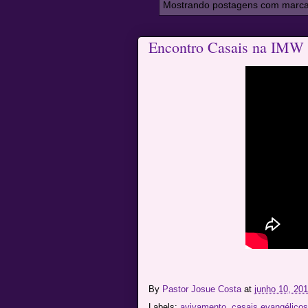
Mostrando postagens com marc
Encontro Casais na I
By
Pastor Josue Costa
at
junho 10, 20
Labels:
avivamento
,
casais evangélicos