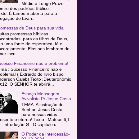
Médio e Longo Prazo
entro dos padrões Bíblico.
exto: É também aberta para a
egação do Evan...
romessas de Deus para sua vida
itas promessas bíblicas
contradas para os filhos de Deus,
o uma fonte de esperança, fé e
ncorajamento. Elas nos lembram do
or inco...
ucesso Financeiro não é problema!
ema : Sucesso Financeiro não é
oblema! ( Extraído do livro bispo
nderson Caleb) Texto :Deuteronômio
8:12 O SENHOR te abrirá...
Esboço Mensagem
Avivalista Pr Josue Costa
TEMA: A instrução do
Senhor Jesus Cristo
para nossas vidas
esente e eterna! Texto . Mateus 6,1-
. Introdução Ø O capitulo c...
O Poder da Intercessão-
03-12-2024