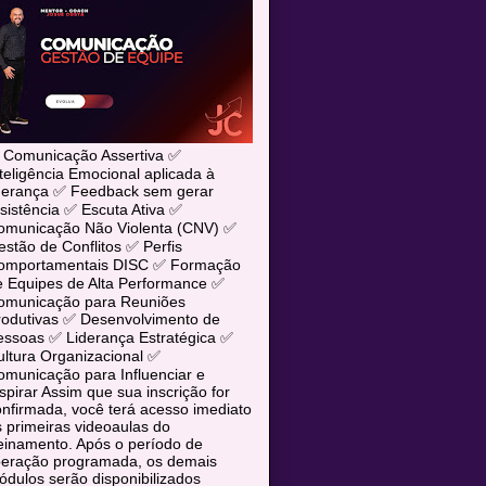
 Comunicação Assertiva ✅
teligência Emocional aplicada à
iderança ✅ Feedback sem gerar
sistência ✅ Escuta Ativa ✅
omunicação Não Violenta (CNV) ✅
stão de Conflitos ✅ Perfis
omportamentais DISC ✅ Formação
e Equipes de Alta Performance ✅
omunicação para Reuniões
rodutivas ✅ Desenvolvimento de
essoas ✅ Liderança Estratégica ✅
ltura Organizacional ✅
municação para Influenciar e
spirar Assim que sua inscrição for
nfirmada, você terá acesso imediato
 primeiras videoaulas do
einamento. Após o período de
iberação programada, os demais
dulos serão disponibilizados