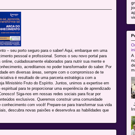
g
jo
ap
vi
P
Or
in
nto – seu porto seguro para o saber! Aqui, embarque em uma
A 
cimento pessoal e profissional. Somos o seu novo portal para
n
online, cuidadosamente elaborados para nutrir sua mente e
de
onhecimento, acreditamos no poder transformador do saber. Por
ma
lidade em diversas áreas, sempre com o compromisso de te
niciativa é resultado de uma parceria estratégica com a
eja Ministério Fruto do Espírito. Juntos, unimos a expertise em
espiritual para te proporcionar uma experiência de aprendizado
onosco! Siga-nos em nossas redes sociais para ficar por
conteúdos exclusivos. Queremos construir uma comunidade
J
e conhecimento com você! Prepare-se para transformar sua vida
I
iais, descubra novas paixões e desenvolva as habilidades que