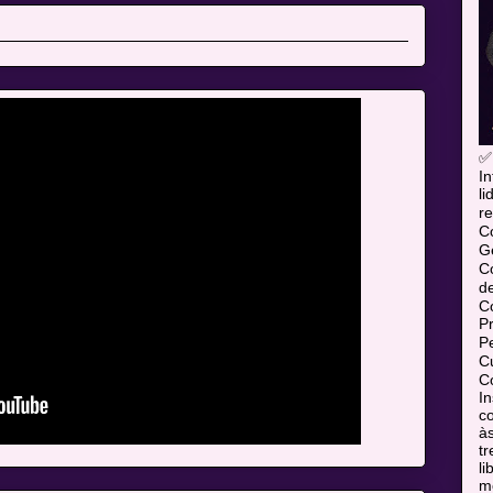
✅
In
l
re
C
Ge
C
d
C
P
P
Cu
Co
In
co
às
tr
l
mó