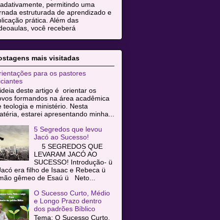
radativamente, permitindo uma
rnada estruturada de aprendizado e
licação prática. Além das
deoaulas, você receberá
ostagens mais visitadas
ientações para os pastores
iciantes
ideia deste artigo é orientar os
ovos formandos na área acadêmica
 teologia e ministério. Nesta
téria, estarei apresentando minha...
5 Segredos que levou
Jacó ao Sucesso!
5 SEGREDOS QUE
LEVARAM JACÓ AO
SUCESSO! Introdução- ü
acó era filho de Isaac e Rebeca ü
rmão gêmeo de Esaú ü Neto...
O Sucesso Curto, Médio
e Longo Prazo dentro
dos padrões Bíblico
Tema: O Sucesso Curto,