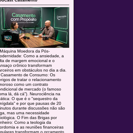
odCast Casamento
 Máquina Moedora da Pós-
odernidade: Como a ansiedade, a
alta de margem emocional e o
ansaço crônico transformam
rceiros em obstáculos no dia a dia.
 Casamento de Consumo: Os
rigos de tratar o relacionamento
moroso como um contrato
ondicional de mercado (o famoso
oma lá, dá cá"). Neurociência na
ática: O que é o "sequestro da
mígdala" e por que pausas de 20
inutos durante discussões não são
uga, mas uma necessidade
siológica. O Fim das Brigas por
nheiro: Como a teologia da
rdomia e as reuniões financeiras
egulares transformam o orçamento