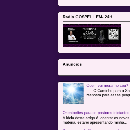
Radio GOSPEL LEM- 24H
Anuncios
Quem vai morar no céu?
O Caminho para a Santif
resposta para essas pergu
Orientações para os pastores iniciantes
A ideia deste artigo é orientar os novo
matéria, estarei apresentando minha...