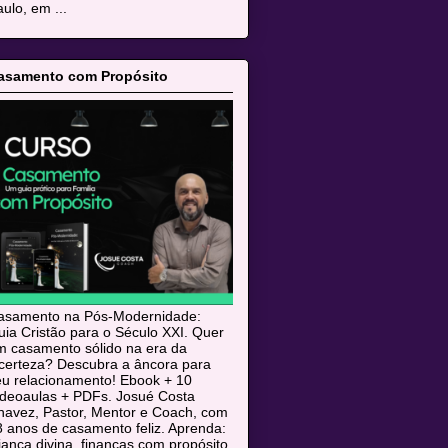
ulo, em ...
asamento com Propósito
asamento na Pós-Modernidade:
ia Cristão para o Século XXI. Quer
m casamento sólido na era da
ncerteza? Descubra a âncora para
eu relacionamento! Ebook + 10
ideoaulas + PDFs. Josué Costa
havez, Pastor, Mentor e Coach, com
 anos de casamento feliz. Aprenda:
iança divina, finanças com propósito,