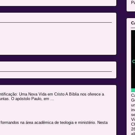
Pa
C
icação: Uma Nova Vida em Cristo A Bíblia nos oferece a
C
ntas. O apóstolo Paulo, em ...
Gu
u
i
s
V
s formandos na área acadêmica de teologia e ministério. Nesta
C
28
al