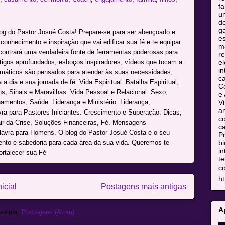
fa
u
do
ga
log do Pastor Josué Costa! Prepare-se para ser abençoado e
es
onhecimento e inspiração que vai edificar sua fé e te equipar
m
ncontrará uma verdadeira fonte de ferramentas poderosas para
re
el
rtigos aprofundados, esboços inspiradores, vídeos que tocam a
in
máticos são pensados para atender às suas necessidades,
c
a dia e sua jornada de fé: Vida Espiritual: Batalha Espiritual,
C
s, Sinais e Maravilhas. Vida Pessoal e Relacional: Sexo,
e 
Vi
namentos, Saúde. Liderança e Ministério: Liderança,
am
avra para Pastores Iniciantes. Crescimento e Superação: Dicas,
co
r da Crise, Soluções Financeiras, Fé. Mensagens
ca
alavra para Homens. O blog do Pastor Josué Costa é o seu
Pr
bi
mento e sabedoria para cada área da sua vida. Queremos te
in
ortalecer sua Fé
te
c
ht
icial
Postagens mais antigas
A
ssinar:
Postagens (Atom)