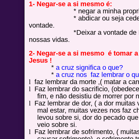
1- Negar-se a si mesmo é:
* negar a minha propria 
* abdicar ou seja ceder, re
vontade.
*Deixar a vontade de Deus
nossas vidas.
2- Negar-se a si mesmo é tomar a 
Jesus !
*
a cruz significa o que?
*
a cruz nos faz lembrar o q
l
faz lembrar da morte ,( matar a ca
l
Faz lembrar do sacrificio, (obedecer
fim, e não desistiu de morrer por 
l
Faz lembrar de dor, ( a dor muitas
mal estar, muitas vezes nos faz ch
levou sobre si, dor do pecado qu
veio sobre si.
l
Faz lembrar de sofrimento, ( muita