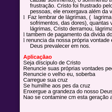
causar sofrimento), o sofrimento t
frustração. Cristo foi frustrado pe
pessoas, ele enxergava além da 
l
Faz lembrar de lágrimas, ( lagrima 
sofrimentos, das dores), quanta
lágrimas, Cristo derramou, lágri
l
tambem de pagamento da divida d
l
renuncia da nossa própria vontade
Deus prevalecer em nos.
Aplicaçãao
Seja díscipulo de Cristo
Renuncie suas próprias vontades p
Renuncie o velho eu, soberba
Carregue sua cruz
Se humilhe aos pes da cruz
Enxergue a grandeza do nosso Deu
Nao se contamine cm esta geração a