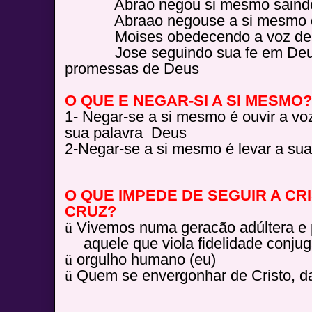
Abrao negou si mesmo saindo d
Abraao negouse a si mesmo dan
Moises obedecendo a voz de
Jose seguindo sua fe em Deus, 
promessas de Deus
O QUE E NEGAR-SI A SI MESMO
1- Negar-se a si mesmo é ouvir a v
sua palavra Deus
2-Negar-se a si mesmo é levar a sua
O QUE IMPEDE DE SEGUIR A CR
CRUZ?
ü
Vivemos numa geracão adúltera e 
aquele que viola fidelidade conjuga
ü
orgulho humano (eu)
ü
Quem se envergonhar de Cristo, da