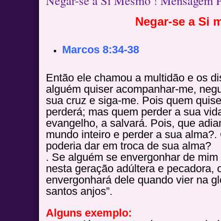
Negar-se a Si Mesmo ! Mensagem P
Negar-se a Si
Marcos 8:34-38
Então ele chamou a multidão e os di
alguém quiser acompanhar-me, negu
sua cruz e siga-me.
Pois quem quiser
perderá; mas quem perder a sua vid
evangelho, a salvará.
Pois, que adi
mundo inteiro e perder a sua alma?
.
poderia dar em troca de sua alma?
. Se alguém se envergonhar de mim 
nesta geração adúltera e pecadora,
envergonhará dele quando vier na gl
santos anjos”.
Alguns exemplo: