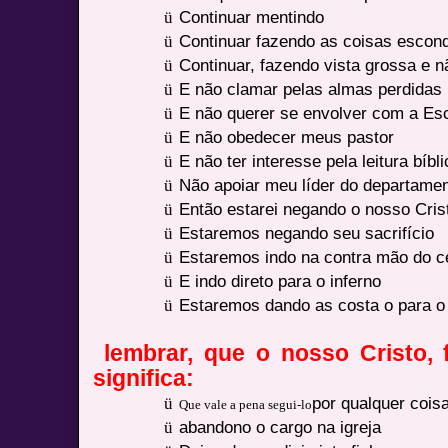
ü
Continuar mentindo
ü
Continuar fazendo as coisas escond
ü
Continuar, fazendo vista grossa e nã
ü
E não clamar pelas almas perdidas
ü
E não querer se envolver com a Esc
ü
E não obedecer meus pastor
ü
E não ter interesse pela leitura bíbl
ü
Não apoiar meu líder do departame
ü
Então estarei negando o nosso Cris
ü
Estaremos negando seu sacrifício
ü
Estaremos indo na contra mão do c
ü
E indo direto para o inferno
ü
Estaremos dando as costa o para o 
lembrar, que o nosso Cristo, 
significa:
ü
por qualquer coisa
Que vale a pena segui-lo
ü
abandono o cargo na igreja