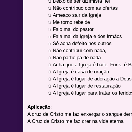
ü
Deixo de ser dizimista fiel
ü
Não contribuo com as ofertas
ü
Ameaço sair da Igreja
ü
Me torno rebelde
ü
Falo mal do pastor
ü
Fala mal da igreja e dos irmãos
ü
Só acha defeito nos outros
ü
Não contribui com nada,
ü
Não participa de nada
ü
Acha que a Igreja é baile, Funk, é 
ü
A Igreja é casa de oração
ü
A Igreja é lugar de adoração a Deus
ü
A Igreja é lugar de restauração
ü
A Igreja é lugar para tratar os feri
Aplicação
:
A cruz de Cristo me faz enxergar o sangue d
A Cruz de Cristo me faz crer na vida eterna