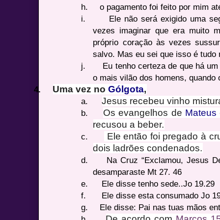
h.
o pagamento foi feito por mim at
i.
Ele não será exigido uma se
vezes imaginar que era muito m
próprio coração às vezes sussur
salvo. Mas eu sei que isso é tudo
j.
Eu tenho certeza de que há u
o mais vilão dos homens, quando o
Uma vez no
Gólgota
,
4.
Jesus recebeu vinho mistu
a.
Os evangelhos de
Mateus
b.
recusou a beber.
Ele então foi pregado à cr
c.
dois ladrões condenados.
d.
Na Cruz “Exclamou, Jesus 
desamparaste Mt 27. 46
e.
Ele disse tenho sede..Jo 19.29
f.
Ele disse esta consumado Jo 1
g.
Ele disse: Pai nas tuas mãos en
De acordo com
Marcos 1
h.