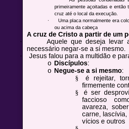
primeiramente açoitadas e então 
cruz até o local da execução.
·
Uma placa normalmente era colo
ou acima da cabeça
A cruz de Cristo a partir de um 
Aquele que deseja levar a
·
necessário negar-se a si mesmo.
Jesus falou para a multidão e pa
·
Discípulos
:
o
Negue-se a si mesmo
:
o
é rejeitar, to
§
firmemente contr
é ser desprov
§
faccioso com
avareza, sober
carne, lascívia,
vícios e outros
§