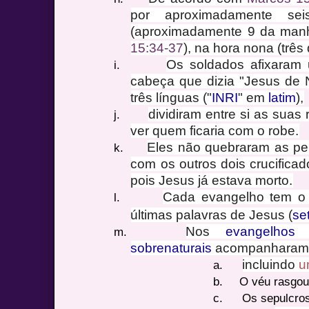
por aproximadamente se
(aproximadamente 9 da manh
15:34-37
), na hora nona (três 
Os soldados afixaram
i.
cabeça que dizia "Jesus de 
três línguas ("
INRI
" em
latim
),
dividiram entre si as suas 
j.
ver quem ficaria com o robe.
Eles não quebraram as pe
k.
com os outros dois crucificad
pois Jesus já estava morto.
Cada evangelho tem o s
l.
últimas palavras de Jesus (
se
Nos
evangelhos s
m.
sobrenaturais
acompanharam t
incluindo
u
a.
b.
O véu rasgou-
c.
Os sepulcros