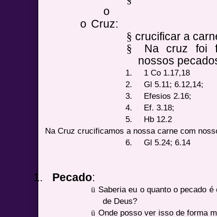
o
Cruz:
o
crucificar a carn
§
Na cruz foi 
§
nossos pecado
1.
1 Co 1.17,18
2.
Gl 5.11; 6.12,14;
3.
Efesios 2.16;
4.
Ef. 3.18;
5.
Hb 12.2
Na Cruz crucificamos a nossa carne com nos
6.
Gl 5.24; 6.14
1.
Pecado
:
ü
Saberia eu o quanto o pecado é
de Deus?
ü
Onde posso ver isso de forma m