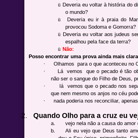
ü
Deveria eu voltar à história do 
o mundo?
ü
Deveria eu ir à praia do Mar
provocou Sodoma e Gomorra?
ü
Deveria eu voltar aos judeus s
espalhou pela face da terra?
ü
Não:
Posso encontrar uma prova ainda mais clar
·
Olhamos para o que aconteceu no C
·
Lá vemos que o pecado é tão ob
não ser o sangue do Filho de Deus, po
·
lá vemos que o pecado nos separ
que nem mesmo os anjos no céu poder
·
nada poderia nos reconciliar, apenas
2.
Quando Olho para a cruz eu ve
a.
vejo nela não a causa do amor
b.
Ali eu vejo que Deus tanto a
deu o Seu único, primogênito, Fil