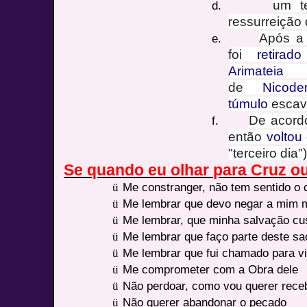
um t
d.
ressurreição 
Após a
e.
foi
retirad
Arimateia
de
Nicod
túmulo
escav
De acord
f.
então
voltou
"terceiro dia")
Se quando eu olhar para Cruz o
ü
Me constranger, não tem sentido o 
ü
Me lembrar que devo negar a mim
ü
Me lembrar, que minha salvação cus
ü
Me lembrar que faço parte deste sac
ü
Me lembrar que fui chamado para vi
ü
Me comprometer com a Obra dele
ü
Não perdoar, como vou querer rece
ü
Não querer abandonar o pecado