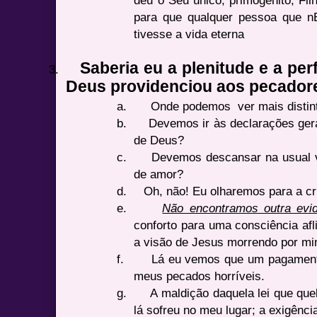
para que qualquer pessoa que n
tivesse a vida eterna
Saberia eu a plenitude e a pe
3.
Deus providenciou aos pecador
a.
Onde podemos ver mais disti
b.
Devemos ir às declarações gerai
de Deus?
c.
Devemos descansar na usual 
de amor?
d.
Oh, não! Eu olharemos para a cr
e.
Não encontramos outra evi
conforto para uma consciência afl
a visão de Jesus morrendo por mi
f.
Lá eu vemos que um pagamento 
meus pecados horríveis.
g.
A maldição daquela lei que que
lá sofreu no meu lugar; a exigência 