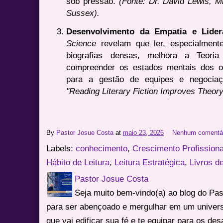
sob pressão.
(Fonte: Dr. David Lewis, Mi
Sussex).
Desenvolvimento da Empatia e Lider
Science
revelam que ler, especialmente 
biografias densas, melhora a Teori
compreender os estados mentais dos o
para a gestão de equipes e negocia
"Reading Literary Fiction Improves Theory
By
Pastor Josue Costa
at
maio 23, 2026
Nenhum comentá
Labels:
conhecimento
,
Crescimento Profissiona
Hábito de Leitura
,
Leitura Estratégica
,
Livros d
Pastor Josue Costa
Seja muito bem-vindo(a) ao blog do Pa
para ser abençoado e mergulhar em um univers
que vai edificar sua fé e te equipar para os des