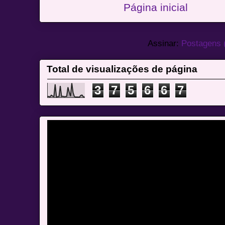
Página inicial
Assinar:
Postagens 
Total de visualizações de página
3
7
5
6
6
7