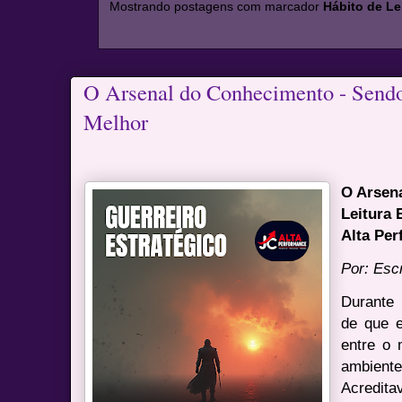
Mostrando postagens com marcador
Hábito de Le
O Arsenal do Conhecimento - Send
Melhor
O Arsen
Leitura 
Alta Pe
Por: Esc
Durante 
de que e
entre o 
ambient
Acredita