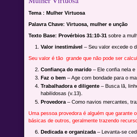
Mulher Virtuosa
Tema : Mulher Virtuosa
Palavra Chave: Virtuosa, mulher e unção
Texto Base: Provérbios 31:10-31
sobre a mulh
Valor inestimável
– Seu valor excede o de
Seu valor é tão
grande que não pode ser calcu
Confiança do marido
– Ele confia nela e 
Faz o bem
– Age com bondade para o mari
Trabalhadora e diligente
– Busca lã, lin
habilidosas (v.13).
Provedora
– Como navios mercantes, traz
Uma pessoa provedora é alguém que garante o
básicas de outros, geralmente trazendo recurso
Dedicada e organizada
– Levanta-se cedo