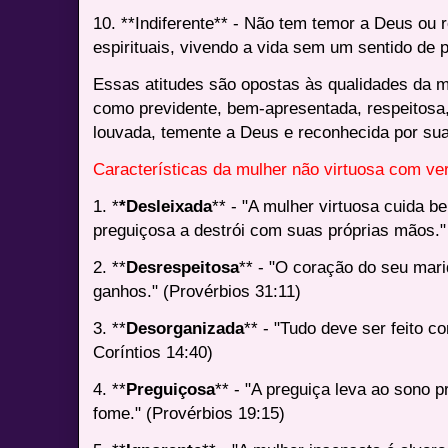
10. **Indiferente** - Não tem temor a Deus ou r
espirituais, vivendo a vida sem um sentido de p
Essas atitudes são opostas às qualidades da mu
como previdente, bem-apresentada, respeitosa,
louvada, temente a Deus e reconhecida por su
Características da mulher não virtuosa com ver
1. *
*Desleixada
** - "A mulher virtuosa cuida 
preguiçosa a destrói com suas próprias mãos."
2. **
Desrespeitosa
** - "O coração do seu marid
ganhos." (Provérbios 31:11)
3. **
Desorganizada
** - "Tudo deve ser feito 
Coríntios 14:40)
4. **
Preguiçosa
** - "A preguiça leva ao sono 
fome." (Provérbios 19:15)