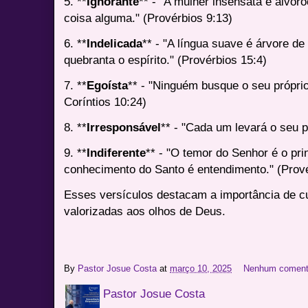
5. **
Ignorante
** - "A mulher insensata é alvor
coisa alguma." (Provérbios 9:13)
6. **
Indelicada
** - "A língua suave é árvore de
quebranta o espírito." (Provérbios 15:4)
7. **
Egoísta
** - "Ninguém busque o seu própri
Coríntios 10:24)
8. **
Irresponsável
** - "Cada um levará o seu p
9. **
Indiferente
** - "O temor do Senhor é o pri
conhecimento do Santo é entendimento." (Prové
Esses versículos destacam a importância de cu
valorizadas aos olhos de Deus.
By
Pastor Josue Costa
at
março 10, 2025
Nenhum coment
Pastor Josue Costa