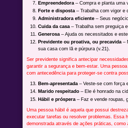
Empreendedora
– Compra e planta uma v
Forte e disposta
– Trabalha com vigor e 
Administradora eficiente
– Seus negócio
Cuida da casa
– Trabalha sem preguiça e 
Generosa
– Ajuda os necessitados e este
Previdente ou proativa, ou precavida
– 
sua casa com lã e púrpura (v.21).
Ser previdente significa antecipar necessidade
garantir a segurança e bem-estar. Uma pessoa 
com antecedência para proteger-se contra possí
Bem-apresentada
– Veste-se com força e
Marido respeitado
– Ele é honrado na cid
Hábil e próspera
– Faz e vende roupas, g
Uma pessoa hábil é aquela que possui destrez
executar tarefas ou resolver problemas. Essa 
demonstrada através de ações práticas, como 