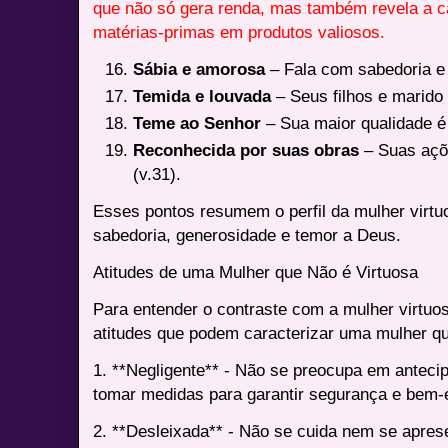
que não só gera renda, mas também revela a c
matérias-primas em produtos valiosos.
Sábia e amorosa
– Fala com sabedoria e
Temida e louvada
– Seus filhos e marido 
Teme ao Senhor
– Sua maior qualidade é
Reconhecida por suas obras
– Suas açõ
(v.31).
Esses pontos resumem o perfil da mulher virtu
sabedoria, generosidade e temor a Deus.
Atitudes de uma Mulher que Não é Virtuosa
Para entender o contraste com a mulher virtuo
atitudes que podem caracterizar uma mulher qu
1. **Negligente** - Não se preocupa em anteci
tomar medidas para garantir segurança e bem-e
2. **Desleixada** - Não se cuida nem se apre