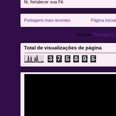
fé, fortalecer sua Fé
Postagens mais recentes
Página inicial
Assinar:
Postagens 
Total de visualizações de página
3
7
5
8
9
5