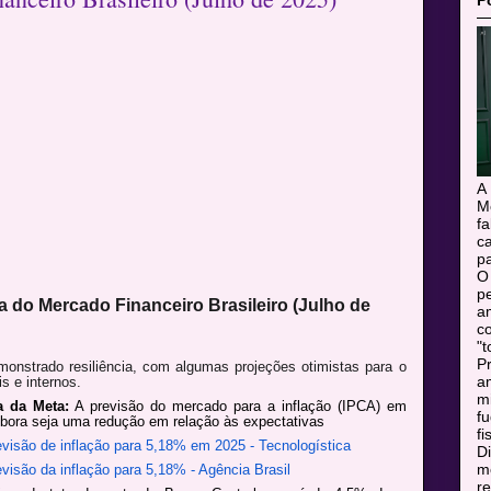
P
A
M
f
c
pa
O
pe
 do Mercado Financeiro Brasileiro (Julho de
a
c
"t
Pr
monstrado resiliência, com algumas projeções otimistas para o
a
s e internos.
m
 da Meta:
A previsão do mercado para a inflação (IPCA) em
f
mbora seja uma redução em relação às expectativas
fi
evisão de inflação para 5,18% em 2025 - Tecnologística
Di
mo
visão da inflação para 5,18% - Agência Brasil
r