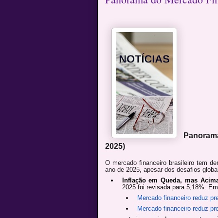
Panorama
2025)
O mercado financeiro brasileiro tem de
ano de 2025, apesar dos desafios globai
Inflação em Queda, mas Acima
2025 foi revisada para 5,18%. E
Mercado financeiro reduz pr
Mercado financeiro reduz pre