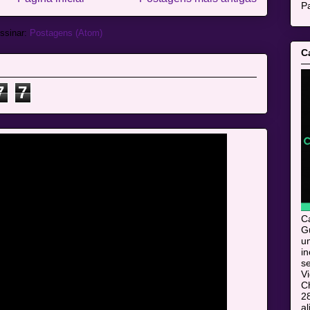
Pa
ssinar:
Postagens (Atom)
C
7
7
C
Gu
u
i
s
V
C
28
al