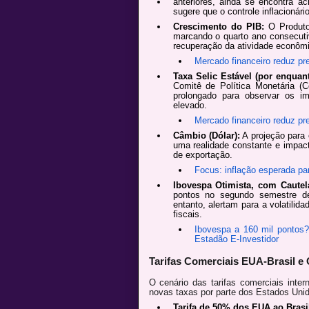
anteriores, ainda se encontra 
sugere que o controle inflacionár
Crescimento do PIB:
O Produto 
marcando o quarto ano consecuti
recuperação da atividade econômi
Mercado financeiro reduz pr
Taxa Selic Estável (por enquant
Comitê de Política Monetária 
prolongado para observar os i
elevado.
Mercado financeiro reduz pr
Câmbio (Dólar):
A projeção para 
uma realidade constante e impac
de exportação.
Focus: inflação esperada pa
Ibovespa Otimista, com Cautel
pontos no segundo semestre de 
entanto, alertam para a volatilid
fiscais.
Ibovespa a 160 mil pontos?
Estadão E-Investidor
Tarifas Comerciais EUA-Brasil e
O cenário das tarifas comerciais inte
novas taxas por parte dos Estados Uni
Tarifa de 50% dos EUA ao Brasi