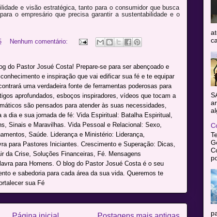
idade e visão estratégica, tanto para o consumidor que busca
ara o empresário que precisa garantir a sustentabilidade e o
at
ca
5
Nenhum comentário:
log do Pastor Josué Costa! Prepare-se para ser abençoado e
onhecimento e inspiração que vai edificar sua fé e te equipar
ncontrará uma verdadeira fonte de ferramentas poderosas para
S
rtigos aprofundados, esboços inspiradores, vídeos que tocam a
ar
máticos são pensados para atender às suas necessidades,
al
a dia e sua jornada de fé: Vida Espiritual: Batalha Espiritual,
s, Sinais e Maravilhas. Vida Pessoal e Relacional: Sexo,
C
namentos, Saúde. Liderança e Ministério: Liderança,
T
Gê
avra para Pastores Iniciantes. Crescimento e Superação: Dicas,
C
r da Crise, Soluções Financeiras, Fé. Mensagens
po
alavra para Homens. O blog do Pastor Josué Costa é o seu
mento e sabedoria para cada área da sua vida. Queremos te
ortalecer sua Fé
pa
Página inicial
Postagens mais antigas