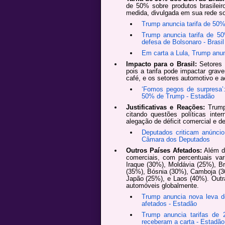
de 50% sobre produtos brasilei
medida, divulgada em sua rede soc
Trump anuncia tarifa de 50%
Trump anuncia tarifa de 5
defesa de Bolsonaro - Brasil
Em carta a Lula, Trump anunc
Impacto para o Brasil:
Setores 
pois a tarifa pode impactar gra
café, e os setores automotivo e a
‘Fomos pegos de surpresa’:
50% de Trump - Estadão
Justificativas e Reações:
Trump 
citando questões políticas inter
alegação de déficit comercial e 
Deputados criticam anúncio
Câmara dos Deputados
Outros Países Afetados:
Além do
comerciais, com percentuais var
Iraque (30%), Moldávia (25%), B
(35%), Bósnia (30%), Camboja (3
Japão (25%), e Laos (40%). Outr
automóveis globalmente.
Trump anuncia nova leva de
afetados - Estadão
Trump anuncia tarifas de
receberam a carta - Estadão