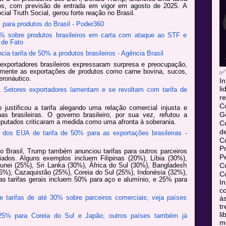
ros, com previsão de entrada em vigor em agosto de 2025. A
ial Truth Social, gerou forte reação no Brasil.
 para produtos do Brasil - Poder360
0% sobre produtos brasileiros em carta com ataque ao STF e
 de Fato
ia tarifa de 50% a produtos brasileiros - Agência Brasil
exportadores brasileiros expressaram surpresa e preocupação,
vemente as exportações de produtos como carne bovina, sucos,
✅
eronáutico.
In
l
 Setores exportadores lamentam e se revoltam com tarifa de
re
C
justificou a tarifa alegando uma relação comercial injusta e
Ge
nas brasileiras. O governo brasileiro, por sua vez, refutou a
deputados criticaram a medida como uma afronta à soberania.
C
d
 dos EUA de tarifa de 50% para as exportações brasileiras -
C
P
 Brasil, Trump também anunciou tarifas para outros parceiros
P
iados. Alguns exemplos incluem Filipinas (20%), Líbia (30%),
Cu
runei (25%), Sri Lanka (30%), África do Sul (30%), Bangladesh
6%), Cazaquistão (25%), Coreia do Sul (25%), Indonésia (32%),
Co
as tarifas gerais incluem 50% para aço e alumínio, e 25% para
In
co
 tarifas de até 30% sobre parceiros comerciais; veja países
às
tr
l
 25% para Coreia do Sul e Japão; outros países também já
mó