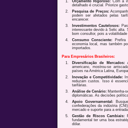
Orçamento Rigoroso:
Com a inf
detalhado é crucial. Priorize gast
Pesquisa de Preços:
Acompanhe 
podem ser afetados pelas tari
encarecer.
Investimentos Cautelosos:
Para
interessante devido à Selic alta
bom consultor, pois a volatilidade
Consumo Consciente:
Prefira 
economia local, mas também pod
importados.
Para Empresários Brasileiros:
Diversificação de Mercados:
A
americano, mostrou-se arrisca
países na América Latina, Europa,
Inovação e Competitividade:
In
reduzam custos. Isso é essenci
tarifárias.
Análise de Cenário:
Mantenha-se 
diplomáticas. As decisões polític
Apoio Governamental:
Busque 
confederações da indústria (CNI)
mercado e suporte para a entrad
Gestão de Riscos Cambiais:
P
fundamental ter uma boa estratég
dólar.