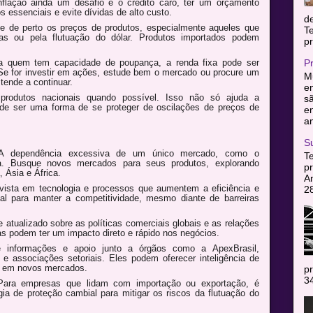
lação ainda um desafio e o crédito caro, ter um orçamento
os essenciais e evite dívidas de alto custo.
d
de perto os preços de produtos, especialmente aqueles que
T
fas ou pela flutuação do dólar. Produtos importados podem
pr
 quem tem capacidade de poupança, a renda fixa pode ser
P
. Se for investir em ações, estude bem o mercado ou procure um
Mu
 tende a continuar.
en
produtos nacionais quando possível. Isso não só ajuda a
sã
e ser uma forma de se proteger de oscilações de preços de
e
am
S
 dependência excessiva de um único mercado, como o
T
da. Busque novos mercados para seus produtos, explorando
pr
 Ásia e África.
A
vista em tecnologia e processos que aumentem a eficiência e
2
al para manter a competitividade, mesmo diante de barreiras
atualizado sobre as políticas comerciais globais e as relações
as podem ter um impacto direto e rápido nos negócios.
informações e apoio junto a órgãos como a ApexBrasil,
 e associações setoriais. Eles podem oferecer inteligência de
a em novos mercados.
pr
34
ara empresas que lidam com importação ou exportação, é
ia de proteção cambial para mitigar os riscos da flutuação do