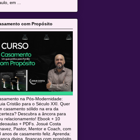
ulo, em ...
asamento com Propósito
asamento na Pós-Modernidade:
ia Cristão para o Século XXI. Quer
m casamento sólido na era da
ncerteza? Descubra a âncora para
eu relacionamento! Ebook + 10
ideoaulas + PDFs. Josué Costa
havez, Pastor, Mentor e Coach, com
 anos de casamento feliz. Aprenda:
iança divina, finanças com propósito,