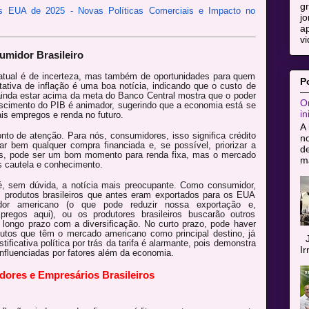
g
os EUA de 2025 - Novas Políticas Comerciais e Impacto no
jo
ap
vi
midor Brasileiro
 atual é de incerteza, mas também de oportunidades para quem
P
ativa de inflação é uma boa notícia, indicando que o custo de
 ainda estar acima da meta do Banco Central mostra que o poder
Or
scimento do PIB é animador, sugerindo que a economia está se
in
is empregos e renda no futuro.
A 
nto de atenção. Para nós, consumidores, isso significa crédito
n
ar bem qualquer compra financiada e, se possível, priorizar a
de
tos, pode ser um bom momento para renda fixa, mas o mercado
ma
s cautela e conhecimento.
, sem dúvida, a notícia mais preocupante. Como consumidor,
os produtos brasileiros que antes eram exportados para os EUA
dor americano (o que pode reduzir nossa exportação e,
egos aqui), ou os produtores brasileiros buscarão outros
 longo prazo com a diversificação. No curto prazo, pode haver
utos que têm o mercado americano como principal destino, já
J
tificativa política por trás da tarifa é alarmante, pois demonstra
I
nfluenciadas por fatores além da economia.
ores e Empresários Brasileiros