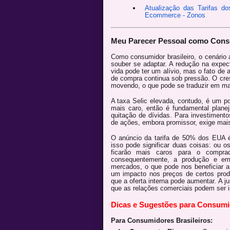
Atualização das Tarifas d
Ecommerce - Zonos
Meu Parecer Pessoal como Consu
Como consumidor brasileiro, o cenário
souber se adaptar. A redução na expect
vida pode ter um alívio, mas o fato de
de compra continua sob pressão. O cre
movendo, o que pode se traduzir em ma
A taxa Selic elevada, contudo, é um po
mais caro, então é fundamental planej
quitação de dívidas. Para investimen
de ações, embora promissor, exige mai
O anúncio da tarifa de 50% dos EUA é
isso pode significar duas coisas: ou 
ficarão mais caros para o compra
consequentemente, a produção e empr
mercados, o que pode nos beneficiar a
um impacto nos preços de certos prod
que a oferta interna pode aumentar. A jus
que as relações comerciais podem ser i
Dicas e Sugestões para Consumid
Para Consumidores Brasileiros: