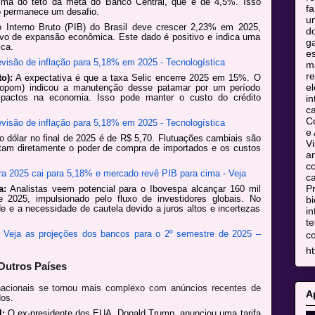
acima do teto da meta do Banco Central, que é de 4,5%. Isso
fa
io permanece um desafio.
u
Interno Bruto (PIB) do Brasil deve crescer 2,23% em 2025,
do
vo de expansão econômica. Este dado é positivo e indica uma
ga
ca.
es
evisão de inflação para 5,18% em 2025 - Tecnologística
m
re
o):
A expectativa é que a taxa Selic encerre 2025 em 15%. O
el
(Copom) indicou a manutenção desse patamar por um período
mpactos na economia. Isso pode manter o custo do crédito
in
c
C
evisão de inflação para 5,18% em 2025 - Tecnologística
e 
o dólar no final de 2025 é de R$ 5,70. Flutuações cambiais são
Vi
tam diretamente o poder de compra de importados e os custos
am
co
ra 2025 cai para 5,18% e mercado revê PIB para cima - Veja
ca
Pr
a:
Analistas veem potencial para o Ibovespa alcançar 160 mil
2025, impulsionado pelo fluxo de investidores globais. No
bi
ade e a necessidade de cautela devido a juros altos e incertezas
in
te
 Veja as projeções dos bancos para o 2º semestre de 2025 –
c
ht
 Outros Países
rnacionais se tornou mais complexo com anúncios recentes de
A
dos.
l:
O ex-presidente dos EUA, Donald Trump, anunciou uma tarifa