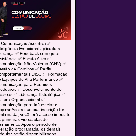
 Comunicação Assertiva ✅
teligência Emocional aplicada à
iderança ✅ Feedback sem gerar
sistência ✅ Escuta Ativa ✅
omunicação Não Violenta (CNV) ✅
stão de Conflitos ✅ Perfis
omportamentais DISC ✅ Formação
e Equipes de Alta Performance ✅
omunicação para Reuniões
rodutivas ✅ Desenvolvimento de
essoas ✅ Liderança Estratégica ✅
ltura Organizacional ✅
municação para Influenciar e
spirar Assim que sua inscrição for
nfirmada, você terá acesso imediato
 primeiras videoaulas do
einamento. Após o período de
iberação programada, os demais
dulos serão disponibilizados