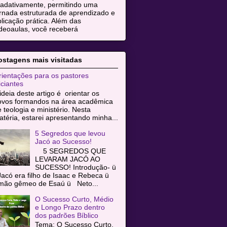
radativamente, permitindo uma
rnada estruturada de aprendizado e
licação prática. Além das
deoaulas, você receberá
ostagens mais visitadas
ientações para os pastores
iciantes
ideia deste artigo é orientar os
ovos formandos na área acadêmica
 teologia e ministério. Nesta
téria, estarei apresentando minha...
5 Segredos que levou
Jacó ao Sucesso!
5 SEGREDOS QUE
LEVARAM JACÓ AO
SUCESSO! Introdução- ü
acó era filho de Isaac e Rebeca ü
rmão gêmeo de Esaú ü Neto...
O Sucesso Curto, Médio
e Longo Prazo dentro
dos padrões Bíblico
Tema: O Sucesso Curto,