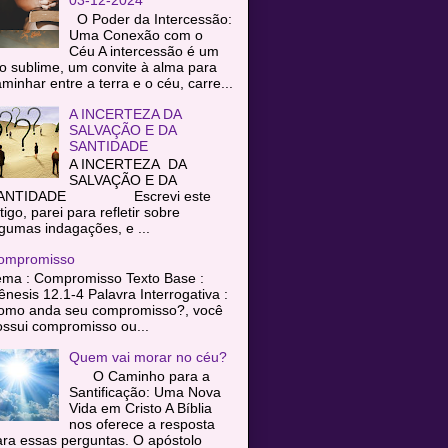
O Poder da Intercessão:
Uma Conexão com o
Céu A intercessão é um
o sublime, um convite à alma para
minhar entre a terra e o céu, carre...
A INCERTEZA DA
SALVAÇÃO E DA
SANTIDADE
A INCERTEZA DA
SALVAÇÃO E DA
ANTIDADE Escrevi este
tigo, parei para refletir sobre
gumas indagações, e ...
ompromisso
ema : Compromisso Texto Base :
nesis 12.1-4 Palavra Interrogativa :
omo anda seu compromisso?, você
ssui compromisso ou...
Quem vai morar no céu?
O Caminho para a
Santificação: Uma Nova
Vida em Cristo A Bíblia
nos oferece a resposta
ra essas perguntas. O apóstolo