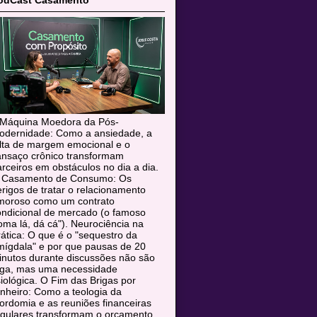
odCast Casamento
 Máquina Moedora da Pós-
odernidade: Como a ansiedade, a
alta de margem emocional e o
ansaço crônico transformam
rceiros em obstáculos no dia a dia.
 Casamento de Consumo: Os
rigos de tratar o relacionamento
moroso como um contrato
ondicional de mercado (o famoso
oma lá, dá cá"). Neurociência na
ática: O que é o "sequestro da
mígdala" e por que pausas de 20
inutos durante discussões não são
uga, mas uma necessidade
siológica. O Fim das Brigas por
nheiro: Como a teologia da
rdomia e as reuniões financeiras
egulares transformam o orçamento