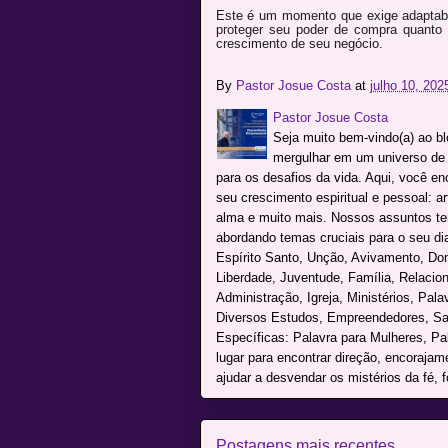
Este é um momento que exige adaptabil
proteger seu poder de compra quanto p
crescimento de seu negócio.
By
Pastor Josue Costa
at
julho 10, 202
Pastor Josue Costa
Seja muito bem-vindo(a) ao b
mergulhar em um universo de c
para os desafios da vida. Aqui, você e
seu crescimento espiritual e pessoal: a
alma e muito mais. Nossos assuntos te
abordando temas cruciais para o seu dia 
Espírito Santo, Unção, Avivamento, Don
Liberdade, Juventude, Família, Relacio
Administração, Igreja, Ministérios, Pal
Diversos Estudos, Empreendedores, Sai
Específicas: Palavra para Mulheres, P
lugar para encontrar direção, encoraja
ajudar a desvendar os mistérios da fé, f
Postagens mais recentes