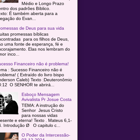
Médio e Longo Prazo
entro dos padrões Bíblico.
exto: É também aberta para a
egação do Evan...
romessas de Deus para sua vida
itas promessas bíblicas
contradas para os filhos de Deus,
o uma fonte de esperança, fé e
ncorajamento. Elas nos lembram do
or inco...
ucesso Financeiro não é problema!
ema : Sucesso Financeiro não é
oblema! ( Extraído do livro bispo
nderson Caleb) Texto :Deuteronômio
8:12 O SENHOR te abrirá...
Esboço Mensagem
Avivalista Pr Josue Costa
TEMA: A instrução do
Senhor Jesus Cristo
para nossas vidas
esente e eterna! Texto . Mateus 6,1-
. Introdução Ø O capitulo c...
O Poder da Intercessão-
03-12-2024