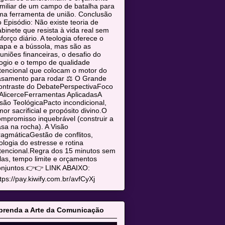
miliar de um campo de batalha para
ma ferramenta de união. Conclusão
 Episódio: Não existe teoria de
binete que resista à vida real sem
forço diário. A teologia oferece o
apa e a bússola, mas são as
uniões financeiras, o desafio do
ogio e o tempo de qualidade
tencional que colocam o motor do
asamento para rodar ⚖️ O Grande
ontraste do DebatePerspectivaFoco
AlicerceFerramentas AplicadasA
são TeológicaPacto incondicional,
or sacrificial e propósito divino.O
mpromisso inquebrável (construir a
sa na rocha). A Visão
agmáticaGestão de conflitos,
ologia do estresse e rotina
tencional.Regra dos 15 minutos sem
las, tempo limite e orçamentos
onjuntos.👉👉 LINK ABAIXO:
tps://pay.kiwify.com.br/avfCyXj
prenda a Arte da Comunicação