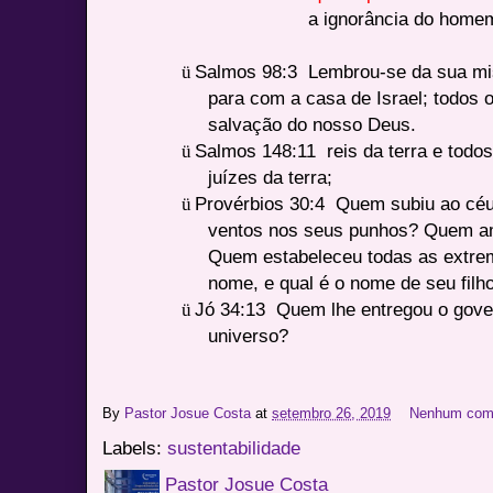
a ignorância do home
ü
Salmos 98:3
Lembrou-se da sua mis
para com a casa de Israel; todos o
salvação do nosso Deus.
ü
Salmos 148:11
reis da terra e todo
juízes da terra;
ü
Provérbios 30:4
Quem subiu ao cé
ventos nos seus punhos? Quem a
Quem estabeleceu todas as extrem
nome, e qual é o nome de seu filh
ü
Jó 34:13
Quem lhe entregou o gove
universo?
By
Pastor Josue Costa
at
setembro 26, 2019
Nenhum com
Labels:
sustentabilidade
Pastor Josue Costa