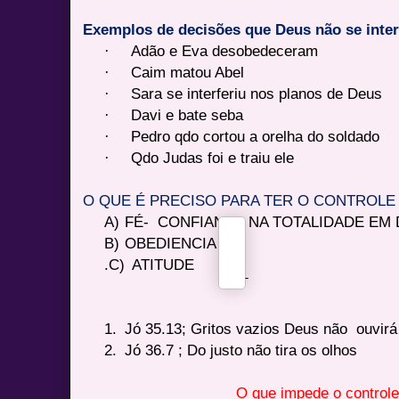
Exemplos de decisões que Deus não se inter
·
Adão e Eva desobedeceram
·
Caim matou Abel
·
Sara se interferiu nos planos de Deus
·
Davi e bate seba
·
Pedro qdo cortou a orelha do soldado
·
Qdo Judas foi e traiu ele
O QUE É PRECISO PARA TER O CONTROLE 
A)
FÉ-
CONFIANÇA NA TOTALIDADE EM
B)
OBEDIENCIA
.
C)
ATITUDE
-
1.
Jó 35.13; Gritos vazios Deus não
ouvirá
2.
Jó 36.7 ; Do justo não tira os olhos
O que impede o control