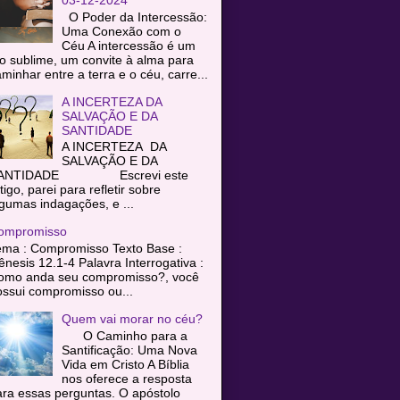
O Poder da Intercessão:
Uma Conexão com o
Céu A intercessão é um
o sublime, um convite à alma para
minhar entre a terra e o céu, carre...
A INCERTEZA DA
SALVAÇÃO E DA
SANTIDADE
A INCERTEZA DA
SALVAÇÃO E DA
ANTIDADE Escrevi este
tigo, parei para refletir sobre
gumas indagações, e ...
ompromisso
ema : Compromisso Texto Base :
nesis 12.1-4 Palavra Interrogativa :
omo anda seu compromisso?, você
ssui compromisso ou...
Quem vai morar no céu?
O Caminho para a
Santificação: Uma Nova
Vida em Cristo A Bíblia
nos oferece a resposta
ra essas perguntas. O apóstolo