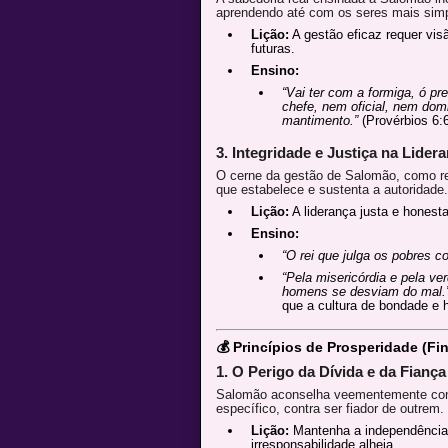
aprendendo até com os seres mais simp
Lição:
A gestão eficaz requer vis
futuras.
Ensino:
“Vai ter com a formiga, ó pr
chefe, nem oficial, nem dom
mantimento.”
(Provérbios 6:6
3. Integridade e Justiça na Lider
O cerne da gestão de Salomão, como rei,
que estabelece e sustenta a autoridade.
Lição:
A liderança justa e honesta
Ensino:
“O rei que julga os pobres c
“Pela misericórdia e pela ve
homens se desviam do mal.
que a cultura de bondade e h
💰 Princípios de Prosperidade (Fi
1. O Perigo da Dívida e da Fiança
Salomão aconselha veementemente cont
específico, contra ser fiador de outrem.
Lição:
Mantenha a independência f
irresponsabilidade alheia.