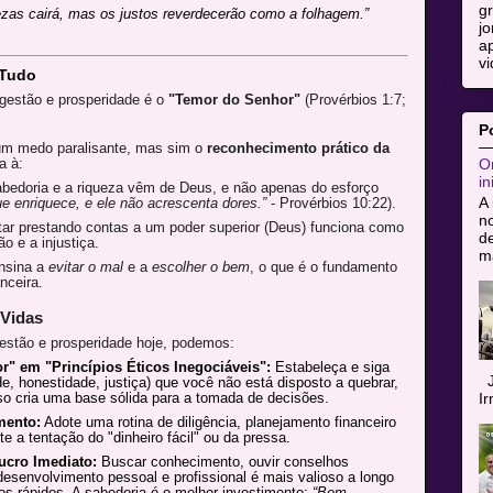
g
zas cairá, mas os justos reverdecerão como a folhagem.”
jo
ap
vi
 Tudo
 gestão e prosperidade é o
"Temor do Senhor"
(Provérbios 1:7;
P
um medo paralisante, mas sim o
reconhecimento prático da
Or
a à:
in
edoria e a riqueza vêm de Deus, e não apenas do esforço
A 
e enriquece, e ele não acrescenta dores.”
- Provérbios 10:22).
n
ar prestando contas a um poder superior (Deus) funciona como
de
o e a injustiça.
ma
nsina a
evitar o mal
e a
escolher o bem
, o que é o fundamento
nceira.
 Vidas
estão e prosperidade hoje, podemos:
" em "Princípios Éticos Inegociáveis":
Estabeleça e siga
J
de, honestidade, justiça) que você não está disposto a quebrar,
I
so cria uma base sólida para a tomada de decisões.
mento:
Adote uma rotina de diligência, planejamento financeiro
e a tentação do "dinheiro fácil" ou da pressa.
ucro Imediato:
Buscar conhecimento, ouvir conselhos
 desenvolvimento pessoal e profissional é mais valioso a longo
os rápidos. A sabedoria é o melhor investimento:
“Bem-