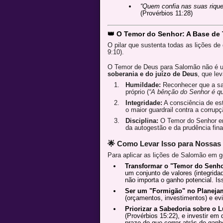
“Quem confia nas suas rique
(Provérbios 11:28)
👑 O Temor do Senhor: A Base de
O pilar que sustenta todas as lições de
9:10).
O Temor de Deus para Salomão não é 
soberania e do juízo de Deus
, que lev
Humildade:
Reconhecer que a sab
próprio (
“A bênção do Senhor é qu
Integridade:
A consciência de est
o maior guardrail contra a corrupçã
Disciplina:
O Temor do Senhor e
da autogestão e da prudência fina
🌟 Como Levar Isso para Nossas
Para aplicar as lições de Salomão em g
Transformar o "Temor do Senhor
um conjunto de valores (integrida
não importa o ganho potencial. Is
Ser um "Formigão" no Planeja
(orçamentos, investimentos) e evit
Priorizar a Sabedoria sobre o L
(Provérbios 15:22), e investir em
prazo do que correr atrás de ganh