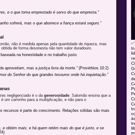
res, e o que toma emprestado é servo do que empresta.”
ranho sofrerá, mas o que aborrece a fiança estará seguro.”
al
✅
lomão, não é medida apenas pela quantidade de riqueza, mas
In
a obtida de forma desonesta não tem valor duradouro.
l
 baseada na honestidade e no trabalho justo.
re
C
a aproveitam, mas a justiça livra da morte.”
(Provérbios 10:2)
Ge
C
mor do Senhor do que grandes tesouros onde há inquietação.”
d
C
manas
P
P
zes negligenciado é o da
generosidade
. Salomão ensina que a
Cu
 é um caminho para a multiplicação, e não para o
Co
In
s recursos é parte do crescimento. Relações sólidas são mais
co
às
tr
l
 e obtém mais; e há quem retém mais do que é justo, e se
24)
mó