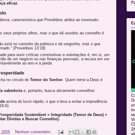
Pa
nça eficaz
.
olo
ncia, característica que Provérbios atribui ao insensato.
C
os seus próprios olhos, mas o que dá ouvidos ao conselho é
ão está no caminho da pobreza e da vergonha, mas o que
nrado."
(Provérbios 13:18)
ade para ouvir
críticas construtivas
e
orientações
é, em si, um
estão de um negócio ou nas finanças pessoais, a recusa em ser
vitavelmente ao erro e à perda.
rosperidade
cha no círculo do
Temor do Senhor
. Quem teme a Deus é
a sabedoria
e, portanto, busca ativamente conselhos
C
Gu
ade
acima do lucro rápido, o que o leva a evitar a imprudência
u
16:6).
i
s
rosperidade Sustentável = Integridade (Temor de Deus) +
itar Dívidas e Buscar Conselho).
V
C
28
 2025
Nenhum comentário:
al