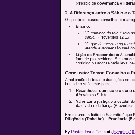
princípio de
governança
e
lidera
2. A Diferença entre o Sábio e o T
O oposto de buscar conselhos é a arrogâ
Ensino:
"O caminho do tolo é reto a
sábio."
(Provérbios 12:15)
"O que despreza a repreens
atende à repreensão será ho
Lição de Prosperidade:
A humild
fator de prosperidade. Seja na g
corrigido ou aconselhado leva ine
Conclusão: Temor, Conselho e P
A aplicação de todas estas lições se fe
humilde o suficiente para:
Reconhecer que não é o dono d
(Provérbios 9:10).
Valorizar a justiça e a estabilid
da dívida e da fiança (Provérbios 
Em resumo, a lição de Salomão é que
P
Diligência (Trabalho) + Prudência (Ev
By
Pastor Josue Costa
at
dezembro 10,