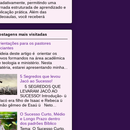
radativamente, permitindo uma
rnada estruturada de aprendizado e
licação prática. Além das
deoaulas, você receberá
ostagens mais visitadas
ientações para os pastores
iciantes
ideia deste artigo é orientar os
ovos formandos na área acadêmica
 teologia e ministério. Nesta
téria, estarei apresentando minha...
5 Segredos que levou
Jacó ao Sucesso!
5 SEGREDOS QUE
LEVARAM JACÓ AO
SUCESSO! Introdução- ü
acó era filho de Isaac e Rebeca ü
rmão gêmeo de Esaú ü Neto...
O Sucesso Curto, Médio
e Longo Prazo dentro
dos padrões Bíblico
Tema: O Sucesso Curto,