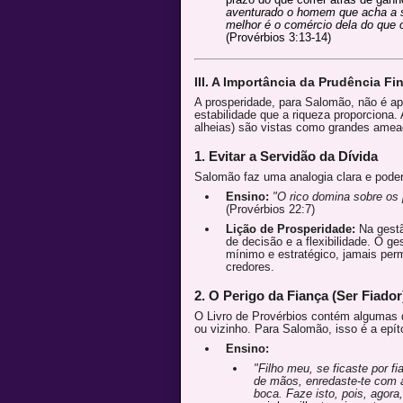
aventurado o homem que acha a s
melhor é o comércio dela do que o
(Provérbios 3:13-14)
III. A Importância da Prudência Fi
A prosperidade, para Salomão, não é ap
estabilidade que a riqueza proporciona. A
alheias) são vistas como grandes amea
1. Evitar a Servidão da Dívida
Salomão faz uma analogia clara e pode
Ensino:
"O rico domina sobre os
(Provérbios 22:7)
Lição de Prosperidade:
Na gestão
de decisão e a flexibilidade. O g
mínimo e estratégico, jamais perm
credores.
2. O Perigo da Fiança (Ser Fiador
O Livro de Provérbios contém algumas d
ou vizinho. Para Salomão, isso é a epí
Ensino:
"Filho meu, se ficaste por f
de mãos, enredaste-te com a
boca. Faze isto, pois, agora,