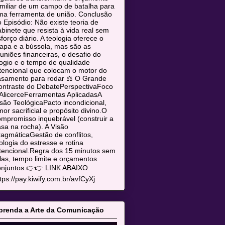
miliar de um campo de batalha para
ma ferramenta de união. Conclusão
 Episódio: Não existe teoria de
binete que resista à vida real sem
forço diário. A teologia oferece o
apa e a bússola, mas são as
uniões financeiras, o desafio do
ogio e o tempo de qualidade
tencional que colocam o motor do
asamento para rodar ⚖️ O Grande
ontraste do DebatePerspectivaFoco
AlicerceFerramentas AplicadasA
são TeológicaPacto incondicional,
or sacrificial e propósito divino.O
mpromisso inquebrável (construir a
sa na rocha). A Visão
agmáticaGestão de conflitos,
ologia do estresse e rotina
tencional.Regra dos 15 minutos sem
las, tempo limite e orçamentos
onjuntos.👉👉 LINK ABAIXO:
tps://pay.kiwify.com.br/avfCyXj
prenda a Arte da Comunicação