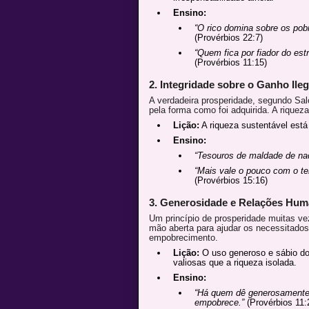
Ensino:
“O rico domina sobre os pob
(Provérbios 22:7)
“Quem fica por fiador do est
(Provérbios 11:15)
2. Integridade sobre o Ganho Ileg
A verdadeira prosperidade, segundo Sa
pela forma como foi adquirida. A riquez
Lição:
A riqueza sustentável está
Ensino:
“Tesouros de maldade de nad
“Mais vale o pouco com o te
(Provérbios 15:16)
3. Generosidade e Relações Hu
Um princípio de prosperidade muitas ve
mão aberta para ajudar os necessitados
empobrecimento.
Lição:
O uso generoso e sábio do
valiosas que a riqueza isolada.
Ensino:
“Há quem dê generosamente,
empobrece.”
(Provérbios 11: