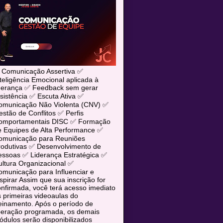
 Comunicação Assertiva ✅
teligência Emocional aplicada à
iderança ✅ Feedback sem gerar
sistência ✅ Escuta Ativa ✅
omunicação Não Violenta (CNV) ✅
stão de Conflitos ✅ Perfis
omportamentais DISC ✅ Formação
e Equipes de Alta Performance ✅
omunicação para Reuniões
rodutivas ✅ Desenvolvimento de
essoas ✅ Liderança Estratégica ✅
ltura Organizacional ✅
municação para Influenciar e
spirar Assim que sua inscrição for
nfirmada, você terá acesso imediato
 primeiras videoaulas do
einamento. Após o período de
iberação programada, os demais
dulos serão disponibilizados