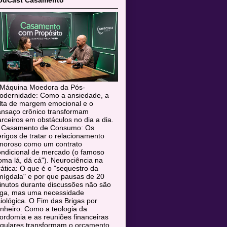
odCast Casamento
 Máquina Moedora da Pós-
odernidade: Como a ansiedade, a
alta de margem emocional e o
ansaço crônico transformam
rceiros em obstáculos no dia a dia.
 Casamento de Consumo: Os
rigos de tratar o relacionamento
moroso como um contrato
ondicional de mercado (o famoso
oma lá, dá cá"). Neurociência na
ática: O que é o "sequestro da
mígdala" e por que pausas de 20
inutos durante discussões não são
uga, mas uma necessidade
siológica. O Fim das Brigas por
nheiro: Como a teologia da
rdomia e as reuniões financeiras
egulares transformam o orçamento