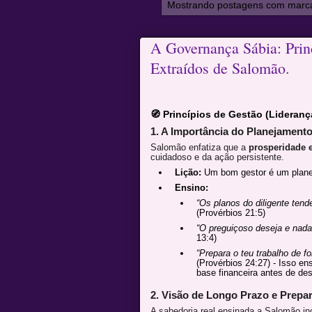
Mostrando postagens com mar
A Governança Sábia: Prin
Extraídos de Salomão.
🧭 Princípios de Gestão (Lideranç
1. A Importância do Planejamento
Salomão enfatiza que a
prosperidade 
cuidadoso e da ação persistente.
Lição:
Um bom gestor é um planej
Ensino:
“Os planos do diligente ten
(Provérbios 21:5)
“O preguiçoso deseja e nada
13:4)
“Prepara o teu trabalho de fo
(Provérbios 24:27) - Isso en
base financeira antes de des
2. Visão de Longo Prazo e Prepa
A sabedoria real ensinada a Salomão inc