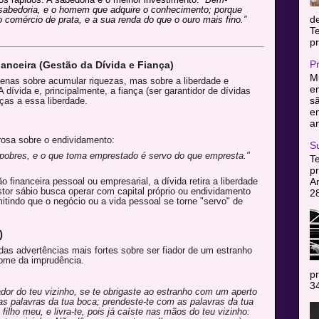
abedoria, e o homem que adquire o conhecimento; porque
d
 comércio de prata, e a sua renda do que o ouro mais fino.”
T
pr
P
nanceira (Gestão da Dívida e Fiança)
Mu
enas sobre acumular riquezas, mas sobre a liberdade e
en
 dívida e, principalmente, a fiança (ser garantidor de dívidas
sã
ças a essa liberdade.
e
am
rosa sobre o endividamento:
S
 pobres, e o que toma emprestado é servo do que empresta."
T
pr
A
 financeira pessoal ou empresarial, a dívida retira a liberdade
estor sábio busca operar com capital próprio ou endividamento
2
itindo que o negócio ou a vida pessoal se torne "servo" de
)
as advertências mais fortes sobre ser fiador de um estranho
tome da imprudência.
pr
34
iador do teu vizinho, se te obrigaste ao estranho com um aperto
s palavras da tua boca; prendeste-te com as palavras da tua
 filho meu, e livra-te, pois já caíste nas mãos do teu vizinho: