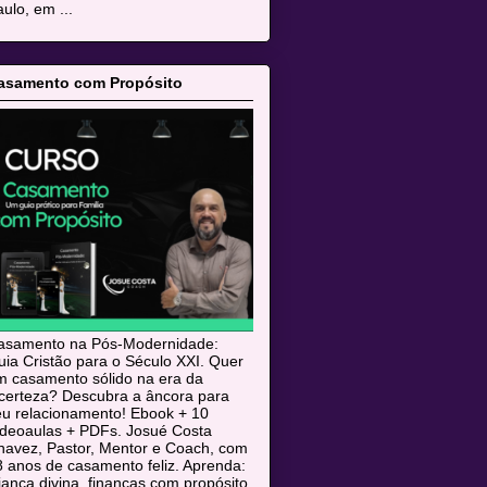
ulo, em ...
asamento com Propósito
asamento na Pós-Modernidade:
ia Cristão para o Século XXI. Quer
m casamento sólido na era da
ncerteza? Descubra a âncora para
eu relacionamento! Ebook + 10
ideoaulas + PDFs. Josué Costa
havez, Pastor, Mentor e Coach, com
 anos de casamento feliz. Aprenda:
iança divina, finanças com propósito,