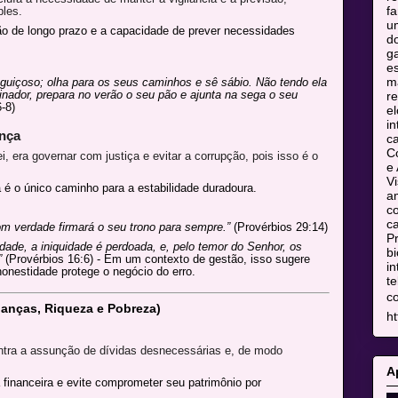
fa
les.
u
ão de longo prazo e a capacidade de prever necessidades
do
ga
es
m
eguiçoso; olha para os seus caminhos e sê sábio. Não tendo ela
inador, prepara no verão o seu pão e ajunta na sega o seu
re
-8)
el
in
ança
c
C
 era governar com justiça e evitar a corrupção, pois isso é o
e 
Vi
 é o único caminho para a estabilidade duradoura.
am
co
ca
om verdade firmará o seu trono para sempre.”
(Provérbios 29:14)
Pr
rdade, a iniquidade é perdoada, e, pelo temor do Senhor, os
bi
”
(Provérbios 16:6) - Em um contexto de gestão, isso sugere
in
onestidade protege o negócio do erro.
te
c
nanças, Riqueza e Pobreza)
ht
ra a assunção de dívidas desnecessárias e, de modo
A
inanceira e evite comprometer seu patrimônio por