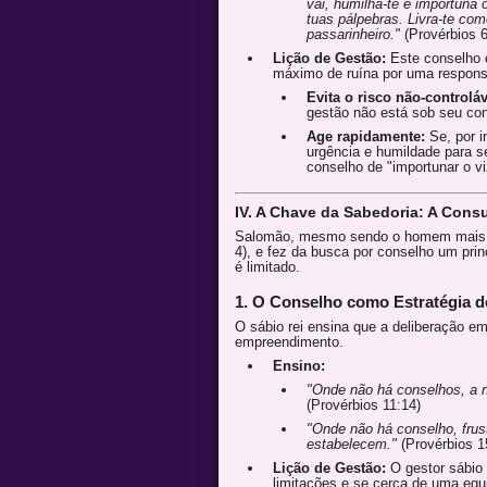
vai, humilha-te e importuna
tuas pálpebras. Livra-te co
passarinheiro."
(Provérbios 6
Lição de Gestão:
Este conselho é
máximo de ruína por uma responsa
Evita o risco não-controláv
gestão não está sob seu cont
Age rapidamente:
Se, por i
urgência e humildade para se
conselho de "importunar o vi
IV. A Chave da Sabedoria: A Cons
Salomão, mesmo sendo o homem mais sá
4), e fez da busca por conselho um pri
é limitado.
1. O Conselho como Estratégia 
O sábio rei ensina que a deliberação e
empreendimento.
Ensino:
"Onde não há conselhos, a n
(Provérbios 11:14)
"Onde não há conselho, frus
estabelecem."
(Provérbios 1
Lição de Gestão:
O gestor sábio
limitações e se cerca de uma equ