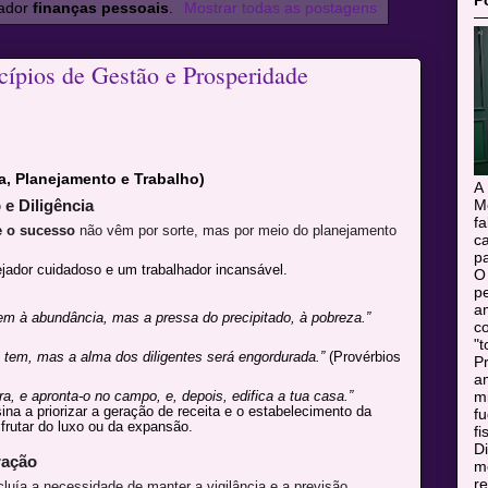
P
cador
finanças pessoais
.
Mostrar todas as postagens
cípios de Gestão e Prosperidade
a, Planejamento e Trabalho)
A
M
 e Diligência
f
e o sucesso
não vêm por sorte, mas por meio do planejamento
c
pa
ador cuidadoso e um trabalhador incansável.
O
pe
a
dem à abundância, mas a pressa do precipitado, à pobreza.”
c
"t
 tem, mas a alma dos diligentes será engordurada.”
(Provérbios
Pr
a
m
ra, e apronta-o no campo, e, depois, edifica a tua casa.”
sina a priorizar a geração de receita e o estabelecimento da
f
frutar do luxo ou da expansão.
fi
Di
ração
mo
r
luía a necessidade de manter a vigilância e a previsão,