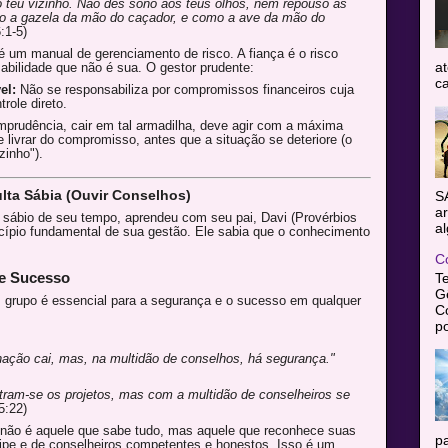
 o teu vizinho. Não dês sono aos teus olhos, nem repouso às
mo a gazela da mão do caçador, e como a ave da mão do
:1-5)
 um manual de gerenciamento de risco. A fiança é o risco
at
bilidade que não é sua. O gestor prudente:
ca
el:
Não se responsabiliza por compromissos financeiros cuja
role direto.
mprudência, cair em tal armadilha, deve agir com a máxima
 livrar do compromisso, antes que a situação se deteriore (o
zinho").
ulta Sábia (Ouvir Conselhos)
S
ar
bio de seu tempo, aprendeu com seu pai, Davi (Provérbios
al
ncípio fundamental de sua gestão. Ele sabia que o conhecimento
C
de Sucesso
T
Gê
m grupo é essencial para a segurança e o sucesso em qualquer
C
po
ação cai, mas, na multidão de conselhos, há segurança."
tram-se os projetos, mas com a multidão de conselheiros se
5:22)
 não é aquele que sabe tudo, mas aquele que reconhece suas
pa
ipe e de conselheiros competentes e honestos. Isso é um