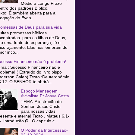
Médio e Longo Prazo
entro dos padrões Bíblico.
exto: É também aberta para a
egação do Evan...
romessas de Deus para sua vida
itas promessas bíblicas
contradas para os filhos de Deus,
o uma fonte de esperança, fé e
ncorajamento. Elas nos lembram do
or inco...
ucesso Financeiro não é problema!
ema : Sucesso Financeiro não é
oblema! ( Extraído do livro bispo
nderson Caleb) Texto :Deuteronômio
8:12 O SENHOR te abrirá...
Esboço Mensagem
Avivalista Pr Josue Costa
TEMA: A instrução do
Senhor Jesus Cristo
para nossas vidas
esente e eterna! Texto . Mateus 6,1-
. Introdução Ø O capitulo c...
O Poder da Intercessão-
03-12-2024