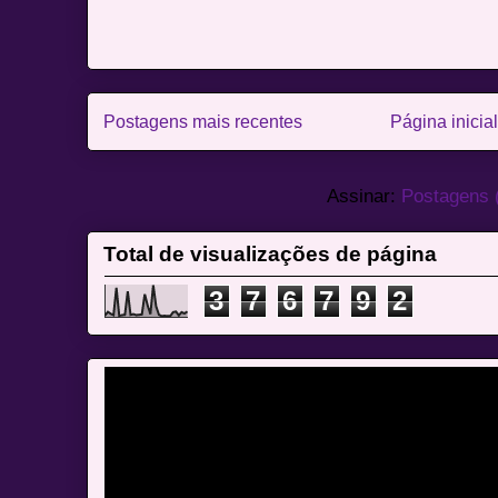
Postagens mais recentes
Página inicial
Assinar:
Postagens 
Total de visualizações de página
3
7
6
7
9
2