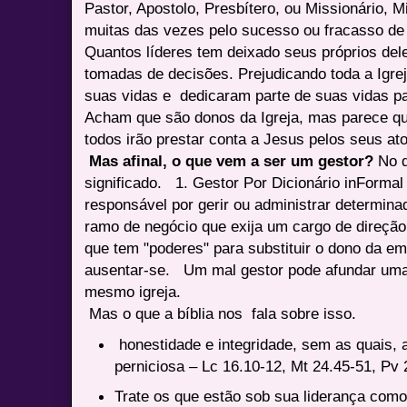
Pastor, Apostolo, Presbítero, ou Missionário, M
muitas das vezes pelo sucesso ou fracasso de u
Quantos líderes tem deixado seus próprios del
tomadas de decisões. Prejudicando toda a Igr
suas vidas e dedicaram parte de suas vidas pa
Acham que são donos da Igreja, mas parece q
todos irão prestar conta a Jesus pelos seus at
Mas afinal, o que vem a ser um gestor?
No d
significado. 1. Gestor Por Dicionário inForma
responsável por gerir ou administrar determina
ramo de negócio que exija um cargo de direção
que tem "poderes" para substituir o dono da e
ausentar-se. Um mal gestor pode afundar uma 
mesmo igreja.
Mas o que a bíblia nos fala sobre isso.
honestidade e integridade, sem as quais, a
perniciosa – Lc 16.10-12, Mt 24.45-51, Pv
Trate os que estão sob sua liderança como 