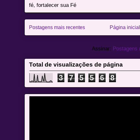
fé, fortalecer sua Fé
Postagens mais recentes
Página inicial
Assinar:
Postagens 
Total de visualizações de página
3
7
5
5
6
8