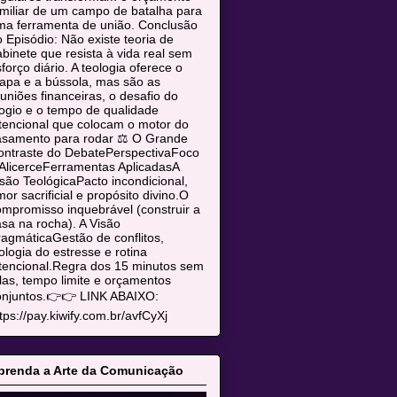
miliar de um campo de batalha para
ma ferramenta de união. Conclusão
 Episódio: Não existe teoria de
binete que resista à vida real sem
forço diário. A teologia oferece o
apa e a bússola, mas são as
uniões financeiras, o desafio do
ogio e o tempo de qualidade
tencional que colocam o motor do
asamento para rodar ⚖️ O Grande
ontraste do DebatePerspectivaFoco
AlicerceFerramentas AplicadasA
são TeológicaPacto incondicional,
or sacrificial e propósito divino.O
mpromisso inquebrável (construir a
sa na rocha). A Visão
agmáticaGestão de conflitos,
ologia do estresse e rotina
tencional.Regra dos 15 minutos sem
las, tempo limite e orçamentos
onjuntos.👉👉 LINK ABAIXO:
tps://pay.kiwify.com.br/avfCyXj
prenda a Arte da Comunicação