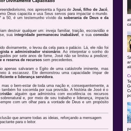
dor Divinamente Capacitado
preendedorismo, nos apresenta a figura de
José, filho de Jacó
,
como Deus capacita e usa Seus servos para impactar o mundo.
7 a 50, é um testemunho vívido da
soberania de Deus e da
at
ca
am destruir qualquer um: inveja familiar, traição, escravidão e
ase, sua
integridade permaneceu inabalável
, e sua
conexão
do divinamente, o levou da cela para o palácio. Lá, ele não foi
egista e administrador visionário
. Ao interpretar o sonho do
guidos por sete anos de fome, José não se limitou a predizer;
S
e e reserva de recursos
sem precedentes.
ar
al
ão apenas salvaram o Egito de uma catástrofe iminente, mas
meio à escassez. Ele demonstrou uma capacidade ímpar de
C
iciente e liderança servidora
.
T
l, mas o bem-estar de toda uma nação e, consequentemente, a
Gê
e também foi socorrida por sua provisão. A história de José é o
C
ristão
: alguém que administra com excelência os recursos
po
sobrenatural e, por meio de seu trabalho e liderança, impacta
 sempre com um olhar para a vontade de Deus e um propósito
clusão que amarre todas as ideias, reforçando a mensagem
actante para o leitor.
pa