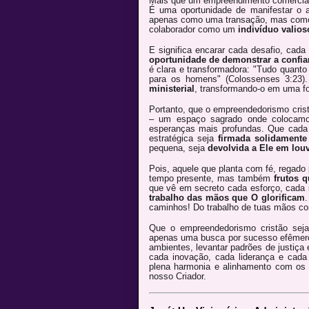
Mais que um empreendimento comercial
É uma oportunidade de manifestar o am
apenas como uma transação, mas co
colaborador como um
indivíduo valios
E significa encarar cada desafio, cad
oportunidade de demonstrar a confia
é clara e transformadora: "Tudo quanto
para os homens" (Colossenses 3:23).
ministerial
, transformando-o em uma fo
Portanto, que o empreendedorismo cri
– um espaço sagrado onde colocamo
esperanças mais profundas. Que cad
estratégica seja
firmada solidamente
pequena, seja
devolvida a Ele em louv
Pois, aquele que planta com fé, regado 
tempo presente, mas também
frutos 
que vê em secreto cada esforço, cada 
trabalho das mãos que O glorificam
.
caminhos! Do trabalho de tuas mãos come
Que o empreendedorismo cristão sej
apenas uma busca por sucesso efême
ambientes, levantar padrões de justiça 
cada inovação, cada liderança e cada
plena harmonia e alinhamento com os 
nosso Criador.