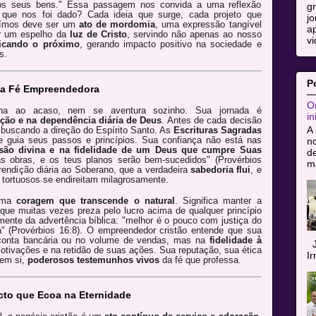
os seus bens." Essa passagem nos convida a uma reflexão
g
 que nos foi dado? Cada ideia que surge, cada projeto que
jo
ruímos deve ser um
ato de mordomia
, uma expressão tangível
ap
r um espelho da
luz de Cristo
, servindo não apenas ao nosso
vi
ficando o próximo
, gerando impacto positivo na sociedade e
s.
P
ma Fé Empreendedora
Or
ha ao acaso, nem se aventura sozinho. Sua jornada é
in
ação e na dependência diária de Deus
. Antes de cada decisão
A 
 buscando a direção do Espírito Santo. As
Escrituras Sagradas
e guia seus passos e princípios. Sua confiança não está nas
n
isão divina e na fidelidade de um Deus que cumpre Suas
de
as obras, e os teus planos serão bem-sucedidos" (Provérbios
ma
rendição diária ao Soberano, que a verdadeira
sabedoria flui
, e
tortuosos se endireitam milagrosamente.
 uma
coragem que transcende o natural
. Significa manter a
e muitas vezes preza pelo lucro acima de qualquer princípio
mente da advertência bíblica: "melhor é o pouco com justiça do
" (Provérbios 16:8). O empreendedor cristão entende que sua
 conta bancária ou no volume de vendas, mas na
fidelidade à
J
otivações e na retidão de suas ações. Sua reputação, sua ética
I
 em si,
poderosos testemunhos vivos
da fé que professa.
to que Ecoa na Eternidade