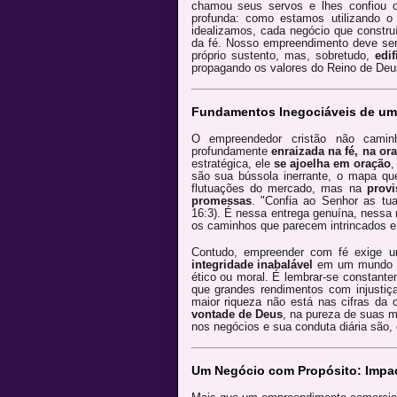
chamou seus servos e lhes confiou 
profunda: como estamos utilizando o
idealizamos, cada negócio que const
da fé. Nosso empreendimento deve se
próprio sustento, mas, sobretudo,
edi
propagando os valores do Reino de Deu
Fundamentos Inegociáveis de u
O empreendedor cristão não camin
profundamente
enraizada na fé, na or
estratégica, ele
se ajoelha em oração
,
são sua bússola inerrante, o mapa qu
flutuações do mercado, mas na
prov
promessas
. "Confia ao Senhor as tu
16:3). É nessa entrega genuína, nessa 
os caminhos que parecem intrincados e 
Contudo, empreender com fé exige
integridade inabalável
em um mundo qu
ético ou moral. É lembrar-se constante
que grandes rendimentos com injustiça
maior riqueza não está nas cifras da
vontade de Deus
, na pureza de suas m
nos negócios e sua conduta diária são,
Um Negócio com Propósito: Impac