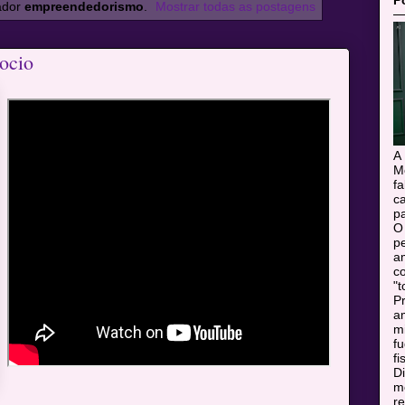
P
ador
empreendedorismo
.
Mostrar todas as postagens
ocio
A
M
f
c
pa
O
pe
a
c
"t
Pr
a
m
f
fi
Di
mo
r