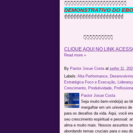
👇👇👇👇👇👇👇👇👇👇👇👇👇👇👇👇👇👇👇👇👇
DEMONSTRATIVO DO EBOO
☝☝☝☝☝☝☝☝☝☝☝☝☝☝☝☝☝☝☝☝
👇👇👇👇👇👇👇👇👇👇
CLIQUE AQUI NO LINK ACESS
Read more »
By
Pastor Josue Costa
at
junho 11, 202
Labels:
Alta Performance
,
Desenvolvim
Estratégica Foco e Execução
,
Lideranç
Crescimento
,
Produtividade
,
Profissiona
Pastor Josue Costa
Seja muito bem-vindo(a) ao b
mergulhar em um universo de c
para os desafios da vida. Aqui, você e
seu crescimento espiritual e pessoal: a
alma e muito mais. Nossos assuntos te
abordando temas cruciais para o seu dia 