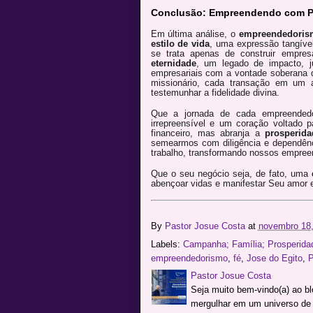
Conclusão: Empreendendo com Pr
Em última análise, o
empreendedorism
estilo de vida
, uma expressão tangíve
se trata apenas de construir empr
eternidade
, um legado de impacto, j
empresariais com a vontade soberana
missionário, cada transação em um 
testemunhar a fidelidade divina.
Que a jornada de cada empreendedo
irrepreensível e um coração voltado p
financeiro, mas abranja a
prosperid
semearmos com diligência e dependênc
trabalho, transformando nossos empree
Que o seu negócio seja, de fato, uma
abençoar vidas e manifestar Seu amor 
By
Pastor Josue Costa
at
novembro 18,
Labels:
Campanha; Família; Prosperidad
empreendedorismo
,
fé
,
Jose do Egito
,
P
Pastor Josue Costa
Seja muito bem-vindo(a) ao b
mergulhar em um universo de c