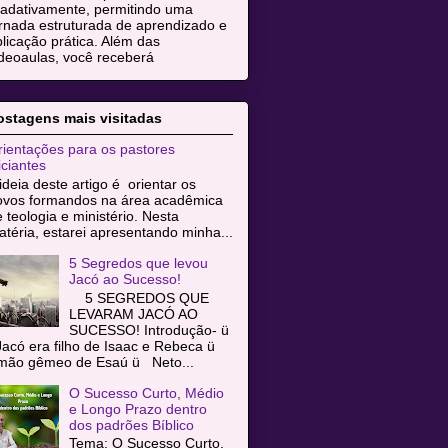
radativamente, permitindo uma
rnada estruturada de aprendizado e
licação prática. Além das
deoaulas, você receberá
ostagens mais visitadas
ientações para os pastores
iciantes
ideia deste artigo é orientar os
ovos formandos na área acadêmica
 teologia e ministério. Nesta
téria, estarei apresentando minha...
5 Segredos que levou
Jacó ao Sucesso!
5 SEGREDOS QUE
LEVARAM JACÓ AO
SUCESSO! Introdução- ü
acó era filho de Isaac e Rebeca ü
rmão gêmeo de Esaú ü Neto...
O Sucesso Curto, Médio
e Longo Prazo dentro
dos padrões Bíblico
Tema: O Sucesso Curto,