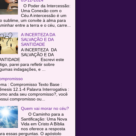
O Poder da Intercessão:
Uma Conexão com o
Céu A intercessão é um
o sublime, um convite à alma para
minhar entre a terra e o céu, carre...
A INCERTEZA DA
SALVAÇÃO E DA
SANTIDADE
A INCERTEZA DA
SALVAÇÃO E DA
ANTIDADE Escrevi este
tigo, parei para refletir sobre
gumas indagações, e ...
ompromisso
ema : Compromisso Texto Base :
nesis 12.1-4 Palavra Interrogativa :
omo anda seu compromisso?, você
ssui compromisso ou...
Quem vai morar no céu?
O Caminho para a
Santificação: Uma Nova
Vida em Cristo A Bíblia
nos oferece a resposta
ra essas perguntas. O apóstolo