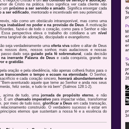
, o negócio cristão é um
ato contínuo de serviço e adoração
.
or de Cristo na prática. Isso significa ver cada cliente não
d
mo um
próximo a ser servido e amado
. Significa enxergar cada
o a ser edificado
, mentorado e incentivado em seu potencial.
T
pr
a revés, não como um obstáculo intransponível, mas como uma
nça inabalável no poder e na provisão de Deus
. A motivação
P
 fizerdes, fazei-o de todo o coração, como para o Senhor e não
Mu
 Essa perspectiva eleva o trabalho do cotidiano a um
nível
en
rma tangível de adoração, discipulado e evangelismo.
sã
e
stão seja verdadeiramente uma
oferta viva
sobre o altar de Deus
am
s nossos dons, nossos sonhos mais audaciosos e nossas
a passo dado seja
guiado pela fé sobrenatural
, cada decisão
 na inerrante Palavra de Deus
e cada conquista, grande ou
S
or e gratidão
.
T
pr
pela oração e pela obediência, não apenas colherá frutos para o
A
que transcendem o tempo e ecoam na eternidade
. O Senhor,
2
sacrifício e cada coração sincero,
honrará abundantemente o
 "Bem-aventurado aquele que teme ao Senhor e anda nos seus
rás, feliz serás, e tudo te irá bem" (Salmos 128:1-2).
a, acima de tudo, uma
jornada de propósito eterno
, e não
ro. É um
chamado imperativo
para impactar vidas, transformar
e, por meio de tudo isso,
glorificar a Deus
em cada transação,
 relacionamento construído. O verdadeiro sucesso é estar em
pr
princípios eternos que sustentam a nossa fé e a essência do
34