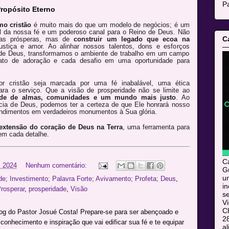
Pa
opósito Eterno
o cristão
é muito mais do que um modelo de negócios; é um
l da nossa fé e um poderoso canal para o Reino de Deus. Não
C
esas prósperas, mas de
construir um legado que ecoa na
ustiça e amor. Ao alinhar nossos talentos, dons e esforços
 de Deus, transformamos o ambiente de trabalho em um campo
ato de adoração e cada desafio em uma oportunidade para
r cristão seja marcada por uma fé inabalável, uma ética
ara o serviço. Que a visão de prosperidade não se limite ao
ade de almas, comunidades e um mundo mais justo
. Ao
ia de Deus, podemos ter a certeza de que Ele honrará nosso
ndimentos em verdadeiros monumentos à Sua glória.
extensão do coração de Deus na Terra
, uma ferramenta para
em cada detalhe.
C
 2024
Nenhum comentário:
Gu
u
e; Investimento; Palavra Forte; Avivamento; Profeta; Deus
,
i
rosperar
,
prosperidade
,
Visão
s
V
C
log do Pastor Josué Costa! Prepare-se para ser abençoado e
28
onhecimento e inspiração que vai edificar sua fé e te equipar
al