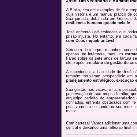
José: Um Visionário e Administra
A Bíblia, rica em exemplos de fé e em
cuja história é um manual prático de 
Sua jornada, detalhada em Gênesis 3
resiliência humana guiada pela fé
.
José enfrentou adversidades que poderi
prisão injusta. No entanto, em cada f
com Deus inquebrantável
.
Seu dom de interpretar sonhos, concedi
apenas um intérprete, mas um
estrat
Faraó sobre os sete anos de fartura se
ele propôs um
plano de gestão de cris
A sabedoria e a habilidade de José n
também trouxeram prosperidade em 
planejamento estratégico, execução ef
Sua gestão não visava o lucro pessoa
preservação de sua própria família, qu
arquétipo perfeito do
empreendedor c
confiados, enfrenta obstáculos com fé 
positivamente o mundo ao seu redor,
maior.
Com certeza! Vamos adicionar uma con
central e deixando uma reflexão final imp