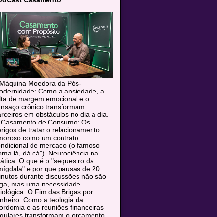
odCast Casamento
 Máquina Moedora da Pós-
odernidade: Como a ansiedade, a
alta de margem emocional e o
ansaço crônico transformam
rceiros em obstáculos no dia a dia.
 Casamento de Consumo: Os
rigos de tratar o relacionamento
moroso como um contrato
ondicional de mercado (o famoso
oma lá, dá cá"). Neurociência na
ática: O que é o "sequestro da
mígdala" e por que pausas de 20
inutos durante discussões não são
uga, mas uma necessidade
siológica. O Fim das Brigas por
nheiro: Como a teologia da
rdomia e as reuniões financeiras
egulares transformam o orçamento