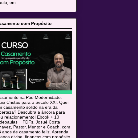
ulo, em ...
asamento com Propósito
asamento na Pós-Modernidade:
ia Cristão para o Século XXI. Quer
m casamento sólido na era da
ncerteza? Descubra a âncora para
eu relacionamento! Ebook + 10
ideoaulas + PDFs. Josué Costa
havez, Pastor, Mentor e Coach, com
 anos de casamento feliz. Aprenda:
iança divina, finanças com propósito,