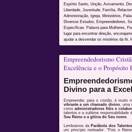
Espírito Santo, Unção, Avivamento, Don
Liberdade, Juventude, Família, Relacio
Administração, Igreja, Ministérios, Pal
Diversos Estudos, Empreendedores, Sai
Específicas: Palavra para Mulheres, P
lugar para encontrar direção, encoraja
ajudar a desvendar os mistérios da fé, f
Empreendedorismo Cristã
Excelência e o Propósito 
Empreendedorismo
Divino para a Exce
Empreender, para o cristão, é muito
vibrante a um chamado divino
, uma 
como
administradores fiéis e colabo
talentos e a sublime responsabilidade 
Seu Reino e a glória do Seu nome
.
Lembramos da
Parábola dos Talento
um princípio norteador: "Pois o Re