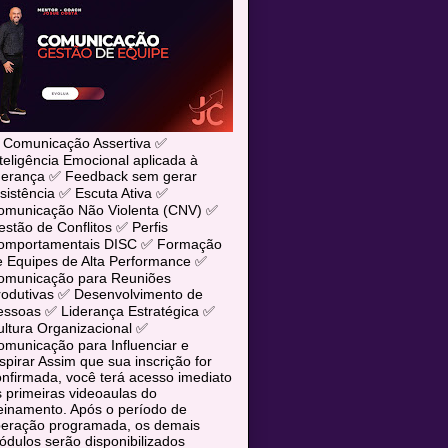
 Comunicação Assertiva ✅
teligência Emocional aplicada à
iderança ✅ Feedback sem gerar
sistência ✅ Escuta Ativa ✅
omunicação Não Violenta (CNV) ✅
stão de Conflitos ✅ Perfis
omportamentais DISC ✅ Formação
e Equipes de Alta Performance ✅
omunicação para Reuniões
rodutivas ✅ Desenvolvimento de
essoas ✅ Liderança Estratégica ✅
ltura Organizacional ✅
municação para Influenciar e
spirar Assim que sua inscrição for
nfirmada, você terá acesso imediato
 primeiras videoaulas do
einamento. Após o período de
iberação programada, os demais
dulos serão disponibilizados