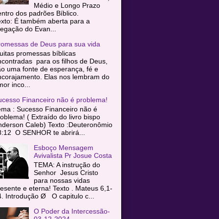
Médio e Longo Prazo
entro dos padrões Bíblico.
exto: É também aberta para a
egação do Evan...
romessas de Deus para sua vida
itas promessas bíblicas
contradas para os filhos de Deus,
o uma fonte de esperança, fé e
ncorajamento. Elas nos lembram do
or inco...
ucesso Financeiro não é problema!
ema : Sucesso Financeiro não é
oblema! ( Extraído do livro bispo
nderson Caleb) Texto :Deuteronômio
8:12 O SENHOR te abrirá...
Esboço Mensagem
Avivalista Pr Josue Costa
TEMA: A instrução do
Senhor Jesus Cristo
para nossas vidas
esente e eterna! Texto . Mateus 6,1-
. Introdução Ø O capitulo c...
O Poder da Intercessão-
03-12-2024