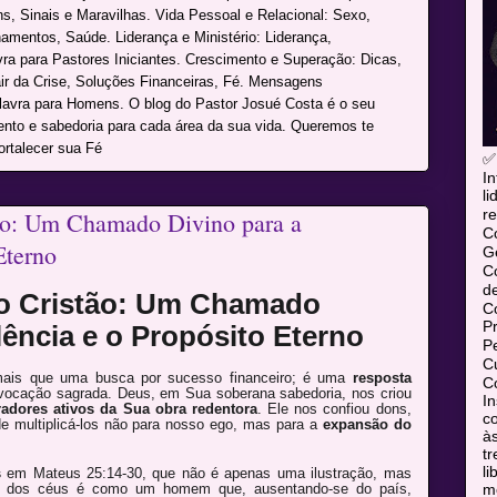
s, Sinais e Maravilhas. Vida Pessoal e Relacional: Sexo,
namentos, Saúde. Liderança e Ministério: Liderança,
avra para Pastores Iniciantes. Crescimento e Superação: Dicas,
r da Crise, Soluções Financeiras, Fé. Mensagens
alavra para Homens. O blog do Pastor Josué Costa é o seu
mento e sabedoria para cada área da sua vida. Queremos te
ortalecer sua Fé
✅
In
l
re
o: Um Chamado Divino para a
C
Eterno
Ge
C
d
 Cristão: Um Chamado
C
P
lência e o Propósito Eterno
P
Cu
 mais que uma busca por sucesso financeiro; é uma
resposta
Co
vocação sagrada. Deus, em Sua soberana sabedoria, nos criou
In
radores ativos da Sua obra redentora
. Ele nos confiou dons,
co
de multiplicá-los não para nosso ego, mas para a
expansão do
às
tr
l
s
em Mateus 25:14-30, que não é apenas uma ilustração, mas
mó
ino dos céus é como um homem que, ausentando-se do país,