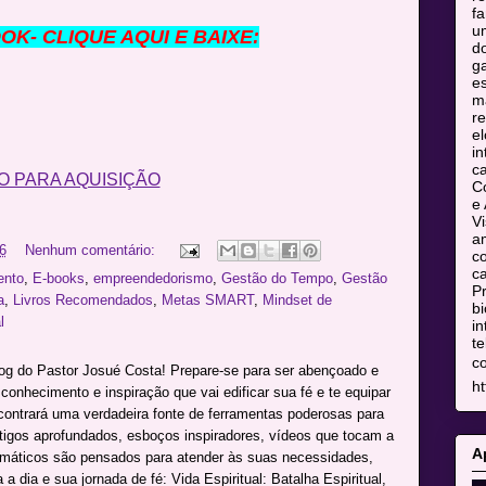
fa
u
K- CLIQUE AQUI E BAIXE:
do
ga
es
m
re
el
in
c
O PARA AQUISIÇÃO
C
e 
Vi
am
6
Nenhum comentário:
co
ca
ento
,
E-books
,
empreendedorismo
,
Gestão do Tempo
,
Gestão
Pr
a
,
Livros Recomendados
,
Metas SMART
,
Mindset de
bi
l
in
te
c
log do Pastor Josué Costa! Prepare-se para ser abençoado e
ht
onhecimento e inspiração que vai edificar sua fé e te equipar
ncontrará uma verdadeira fonte de ferramentas poderosas para
rtigos aprofundados, esboços inspiradores, vídeos que tocam a
A
máticos são pensados para atender às suas necessidades,
a dia e sua jornada de fé: Vida Espiritual: Batalha Espiritual,