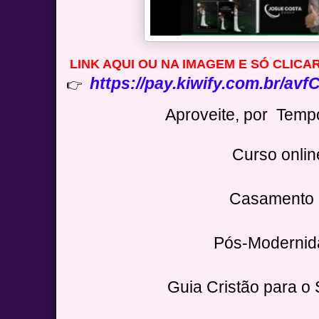
LINK AQUI OU NA IMAGEM E SÓ CLICA
https://pay.kiwify.com.br/avf
👉
Aproveite, por Te
Curso onlin
Casamento 
Pós-Modernid
Guia Cristão para o 