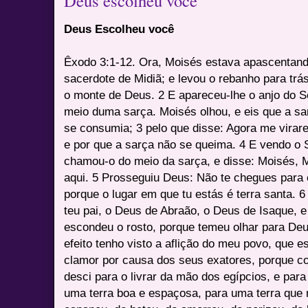
Deus escolheu você
Deus Escolheu você
Êxodo 3:1-12. Ora, Moisés estava apascentand
sacerdote de Midiã; e levou o rebanho para trá
o monte de Deus. 2 E apareceu-lhe o anjo do
meio duma sarça. Moisés olhou, e eis que a sar
se consumia; 3 pelo que disse: Agora me virarei
e por que a sarça não se queima. 4 E vendo o S
chamou-o do meio da sarça, e disse: Moisés, 
aqui. 5 Prosseguiu Deus: Não te chegues para c
porque o lugar em que tu estás é terra santa. 
teu pai, o Deus de Abraão, o Deus de Isaque, 
escondeu o rosto, porque temeu olhar para De
efeito tenho visto a aflição do meu povo, que e
clamor por causa dos seus exatores, porque c
desci para o livrar da mão dos egípcios, e para
uma terra boa e espaçosa, para uma terra que m