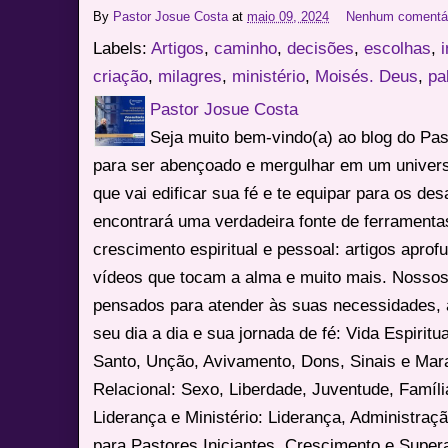
By
Pastor Josue Costa
at
maio 09, 2024
Nenhum comentá
Labels:
Artigos
,
caminho
,
decisões
,
escolhas
,
criação
,
milagres
,
ministério
,
Moisés. Deus
,
pa
Pastor Josue Costa
Seja muito bem-vindo(a) ao blog do Pa
para ser abençoado e mergulhar em um univers
que vai edificar sua fé e te equipar para os des
encontrará uma verdadeira fonte de ferrament
crescimento espiritual e pessoal: artigos apro
vídeos que tocam a alma e muito mais. Nossos
pensados para atender às suas necessidades, 
seu dia a dia e sua jornada de fé: Vida Espiritua
Santo, Unção, Avivamento, Dons, Sinais e Mara
Relacional: Sexo, Liberdade, Juventude, Famíl
Liderança e Ministério: Liderança, Administração
para Pastores Iniciantes. Crescimento e Super