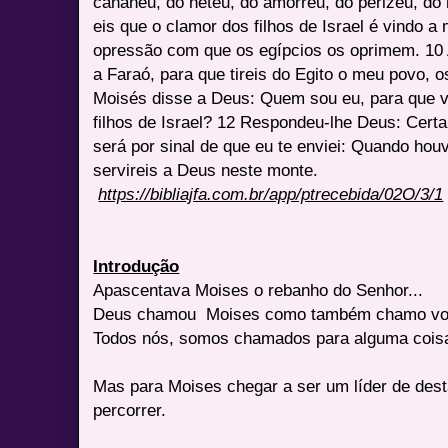
cananeu, do heteu, do amorreu, do perizeu, do 
eis que o clamor dos filhos de Israel é vindo 
opressão com que os egípcios os oprimem. 10 A
a Faraó, para que tireis do Egito o meu povo, os
Moisés disse a Deus: Quem sou eu, para que vá
filhos de Israel? 12 Respondeu-lhe Deus: Certam
será por sinal de que eu te enviei: Quando hou
servireis a Deus neste monte.
https://bibliajfa.com.br/app/ptrecebida/02O/3/1
Introdução
Apascentava Moises o rebanho do Senhor...
Deus chamou Moises como também chamo vo
Todos nós, somos chamados para alguma coisa,
Mas para Moises chegar a ser um líder de des
percorrer.