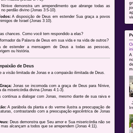
g
Nínive demonstra um arrependimento que abrange todas as
jo
no perdão divino (Jonas 3:5-10).
ap
Todos:
A disposição de Deus em estender Sua graça a povos
vi
nimigos de Israel (Jonas 3:10).
as chances. Como você tem respondido a elas?
P
sformador da Palavra de Deus em sua vida e na vida de outros?
Or
ia de estender a mensagem de Deus a todas as pessoas,
in
igem ou história.
A 
n
de
ompaixão de Deus
ma
e a visão limitada de Jonas e a compaixão ilimitada de Deus.
Graça:
Jonas se incomoda com a graça de Deus para Nínive,
 da misericórdia divina (Jonas 4:1-3).
continua a dialogar com Jonas, mesmo diante de sua raiva e
J
xão:
A parábola da planta e do verme ilustra a preocupação de
I
aturas, contrastando com a preocupação egocêntrica de Jonas
Deus:
Deus demonstra que Seu amor e Sua misericórdia não se
, mas alcançam a todos que se arrependem (Jonas 4:11).