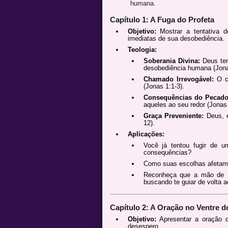
humana.
Capítulo 1: A Fuga do Profeta
Objetivo:
Mostrar a tentativa 
imediatas de sua desobediência.
Teologia:
Soberania Divina:
Deus tem
desobediência humana (Jona
Chamado Irrevogável:
O ch
(Jonas 1:1-3).
Consequências do Pecado
aqueles ao seu redor (Jonas 
Graça Preveniente:
Deus, e
12).
Aplicações:
Você já tentou fugir de 
consequências?
Como suas escolhas afetam 
Reconheça que a mão de D
buscando te guiar de volta 
Capítulo 2: A Oração no Ventre d
Objetivo:
Apresentar a oração 
desespero.