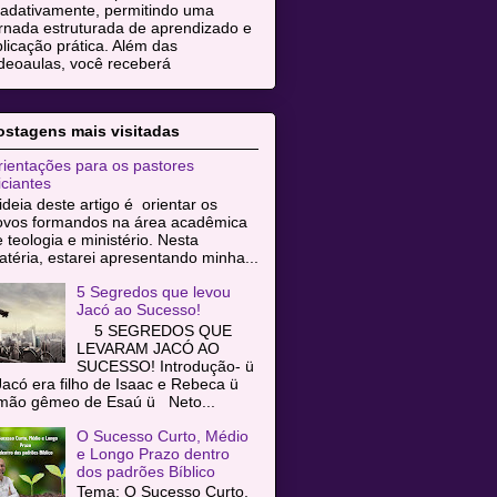
radativamente, permitindo uma
rnada estruturada de aprendizado e
licação prática. Além das
deoaulas, você receberá
ostagens mais visitadas
ientações para os pastores
iciantes
ideia deste artigo é orientar os
ovos formandos na área acadêmica
 teologia e ministério. Nesta
téria, estarei apresentando minha...
5 Segredos que levou
Jacó ao Sucesso!
5 SEGREDOS QUE
LEVARAM JACÓ AO
SUCESSO! Introdução- ü
acó era filho de Isaac e Rebeca ü
rmão gêmeo de Esaú ü Neto...
O Sucesso Curto, Médio
e Longo Prazo dentro
dos padrões Bíblico
Tema: O Sucesso Curto,