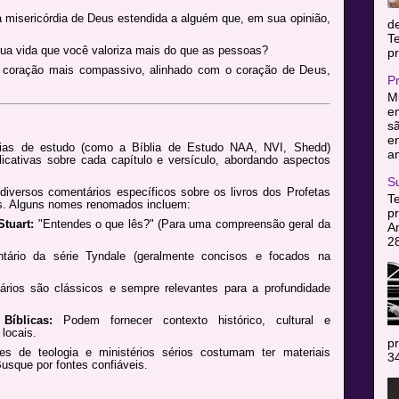
 misericórdia de Deus estendida a alguém que, em sua opinião,
d
T
ua vida que você valoriza mais do que as pessoas?
pr
coração mais compassivo, alinhado com o coração de Deus,
P
Mu
en
sã
e
ias de estudo (como a Bíblia de Estudo NAA, NVI, Shedd)
am
icativas sobre cada capítulo e versículo, abordando aspectos
S
iversos comentários específicos sobre os livros dos Profetas
T
as. Alguns nomes renomados incluem:
pr
tuart:
"Entendes o que lês?" (Para uma compreensão geral da
A
2
ário da série Tyndale (geralmente concisos e focados na
ios são clássicos e sempre relevantes para a profundidade
Bíblicas:
Podem fornecer contexto histórico, cultural e
locais.
pr
es de teologia e ministérios sérios costumam ter materiais
34
Busque por fontes confiáveis.