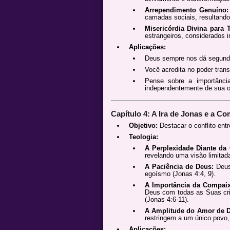
Arrependimento Genuíno:
camadas sociais, resultando 
Misericórdia Divina para 
estrangeiros, considerados i
Aplicações:
Deus sempre nos dá segund
Você acredita no poder tran
Pense sobre a importânc
independentemente de sua or
Capítulo 4: A Ira de Jonas e a C
Objetivo:
Destacar o conflito entr
Teologia:
A Perplexidade Diante da 
revelando uma visão limitada
A Paciência de Deus:
Deus 
egoísmo (Jonas 4:4, 9).
A Importância da Compai
Deus com todas as Suas cri
(Jonas 4:6-11).
A Amplitude do Amor de 
restringem a um único povo
Aplicações: