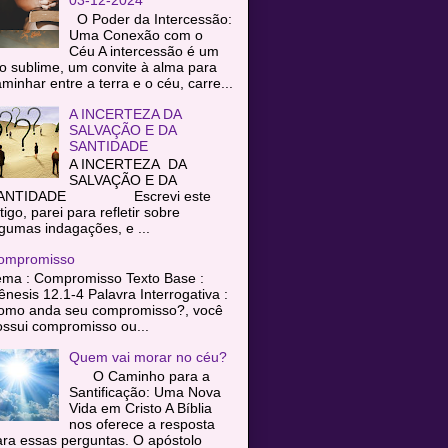
O Poder da Intercessão:
Uma Conexão com o
Céu A intercessão é um
o sublime, um convite à alma para
minhar entre a terra e o céu, carre...
A INCERTEZA DA
SALVAÇÃO E DA
SANTIDADE
A INCERTEZA DA
SALVAÇÃO E DA
ANTIDADE Escrevi este
tigo, parei para refletir sobre
gumas indagações, e ...
ompromisso
ema : Compromisso Texto Base :
nesis 12.1-4 Palavra Interrogativa :
omo anda seu compromisso?, você
ssui compromisso ou...
Quem vai morar no céu?
O Caminho para a
Santificação: Uma Nova
Vida em Cristo A Bíblia
nos oferece a resposta
ra essas perguntas. O apóstolo