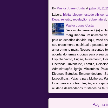
By
Pastor Josue Costa
at
julho 08, 202
Labels:
bíblia
,
blogger
,
estudo biblico
,
e
Deus
,
religião
,
revelação
,
Sobrenatural
,
Pastor Josue Costa
Seja muito bem-vindo(a) ao b
mergulhar em um universo de c
para os desafios da vida. Aqui, você e
seu crescimento espiritual e pessoal: a
alma e muito mais. Nossos assuntos te
abordando temas cruciais para o seu dia 
Espírito Santo, Unção, Avivamento, Don
Liberdade, Juventude, Família, Relacio
Administração, Igreja, Ministérios, Pal
Diversos Estudos, Empreendedores, Sai
Específicas: Palavra para Mulheres, P
lugar para encontrar direção, encoraja
ajudar a desvendar os mistérios da fé, f
Página in