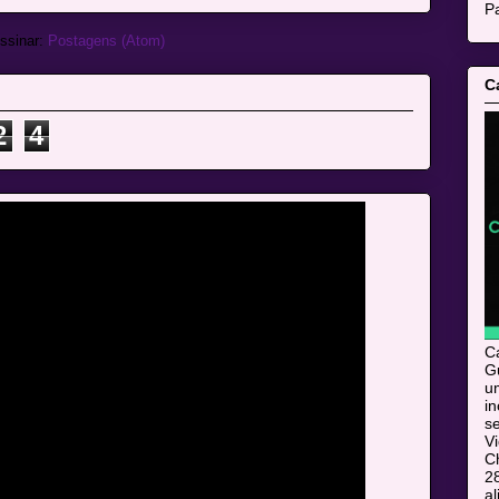
Pa
ssinar:
Postagens (Atom)
C
2
4
C
Gu
u
i
s
V
C
28
al