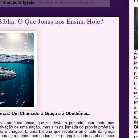
P
m marcador
Igreja
.
Mostrar todas as postagens
íblia: O Que Jonas nos Ensina Hoje?
A
M
f
c
pa
O
pe
a
c
"t
Pr
a
m
Jonas: Um Chamado à Graça e à Obediência
f
fi
va profética única, que se destaca por não focar tanto nas
Di
vação de uma nação, mas sim na jornada do próprio profeta e
a a criação. É uma história que revela a amplitude da graça
mo
 parecem menos merecedores, e a complexidade da obediência
r