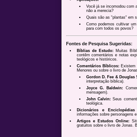
Você já se incomodou com a
não a merecia?
Quais são as "plantas" em s
Como podemos cultivar um 
para com todos os povos?
Fontes de Pesquisa Sugeridas:
Bíblias de Estudo:
Muitas Bíbl
contêm comentários e notas expl
teológicos e históricos.
Comentários Bíblicos:
Existem d
Menores ou sobre o livro de Jon
Gordon D. Fee & Douglas S
interpretação bíblica).
Joyce G. Baldwin:
Coment
mensagem).
John Calvin:
Seus comentár
teológica.
Dicionários e Enciclopédias 
informações sobre personagens e 
Artigos e Estudos Online:
Sit
gratuitos sobre o livro de Jonas. 