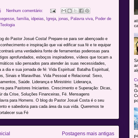
5
Nenhum comentário:
xegesse
,
família
,
idpeias
,
Igreja
,
jonas
,
Palavra viva
,
Poder de
at
Teologia
ca
log do Pastor Josué Costa! Prepare-se para ser abençoado e
onhecimento e inspiração que vai edificar sua fé e te equipar
ncontrará uma verdadeira fonte de ferramentas poderosas para
rtigos aprofundados, esboços inspiradores, vídeos que tocam a
S
máticos são pensados para atender às suas necessidades,
ar
a dia e sua jornada de fé: Vida Espiritual: Batalha Espiritual,
al
s, Sinais e Maravilhas. Vida Pessoal e Relacional: Sexo,
C
namentos, Saúde. Liderança e Ministério: Liderança,
T
avra para Pastores Iniciantes. Crescimento e Superação: Dicas,
Gê
r da Crise, Soluções Financeiras, Fé. Mensagens
C
po
alavra para Homens. O blog do Pastor Josué Costa é o seu
mento e sabedoria para cada área da sua vida. Queremos te
ortalecer sua Fé
icial
Postagens mais antigas
pa