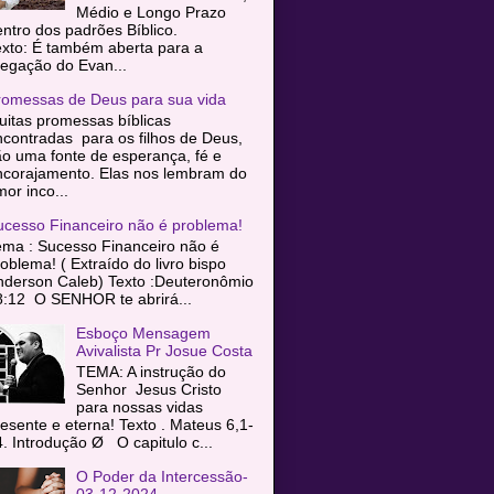
Médio e Longo Prazo
entro dos padrões Bíblico.
exto: É também aberta para a
egação do Evan...
romessas de Deus para sua vida
itas promessas bíblicas
contradas para os filhos de Deus,
o uma fonte de esperança, fé e
ncorajamento. Elas nos lembram do
or inco...
ucesso Financeiro não é problema!
ema : Sucesso Financeiro não é
oblema! ( Extraído do livro bispo
nderson Caleb) Texto :Deuteronômio
8:12 O SENHOR te abrirá...
Esboço Mensagem
Avivalista Pr Josue Costa
TEMA: A instrução do
Senhor Jesus Cristo
para nossas vidas
esente e eterna! Texto . Mateus 6,1-
. Introdução Ø O capitulo c...
O Poder da Intercessão-
03-12-2024