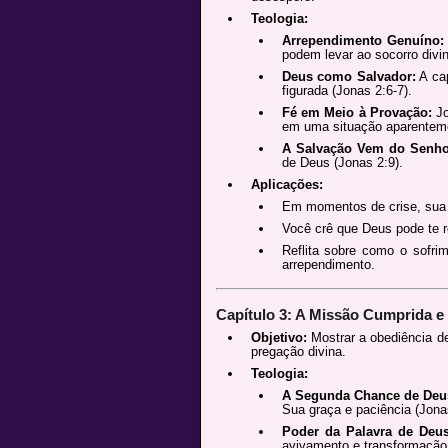
Teologia:
Arrependimento Genuíno:
podem levar ao socorro divin
Deus como Salvador:
A cap
figurada (Jonas 2:6-7).
Fé em Meio à Provação:
Jo
em uma situação aparentemen
A Salvação Vem do Senho
de Deus (Jonas 2:9).
Aplicações:
Em momentos de crise, sua 
Você crê que Deus pode te r
Reflita sobre como o sofr
arrependimento.
Capítulo 3: A Missão Cumprida e
Objetivo:
Mostrar a obediência de
pregação divina.
Teologia:
A Segunda Chance de Deu
Sua graça e paciência (Jonas
Poder da Palavra de Deus
avivamento e transformação