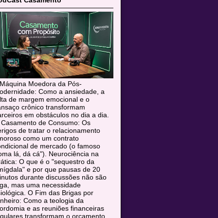
odCast Casamento
 Máquina Moedora da Pós-
odernidade: Como a ansiedade, a
alta de margem emocional e o
ansaço crônico transformam
rceiros em obstáculos no dia a dia.
 Casamento de Consumo: Os
rigos de tratar o relacionamento
moroso como um contrato
ondicional de mercado (o famoso
oma lá, dá cá"). Neurociência na
ática: O que é o "sequestro da
mígdala" e por que pausas de 20
inutos durante discussões não são
uga, mas uma necessidade
siológica. O Fim das Brigas por
nheiro: Como a teologia da
rdomia e as reuniões financeiras
egulares transformam o orçamento