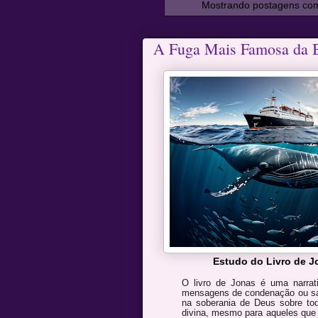
Mostrando postagens co
A Fuga Mais Famosa da B
Estudo do Livro de 
O livro de Jonas é uma narrati
mensagens de condenação ou sal
na soberania de Deus sobre tod
divina, mesmo para aqueles que