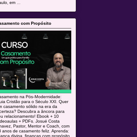
ulo, em ...
asamento com Propósito
asamento na Pós-Modernidade:
ia Cristão para o Século XXI. Quer
m casamento sólido na era da
ncerteza? Descubra a âncora para
eu relacionamento! Ebook + 10
ideoaulas + PDFs. Josué Costa
havez, Pastor, Mentor e Coach, com
 anos de casamento feliz. Aprenda:
iança divina, finanças com propósito,