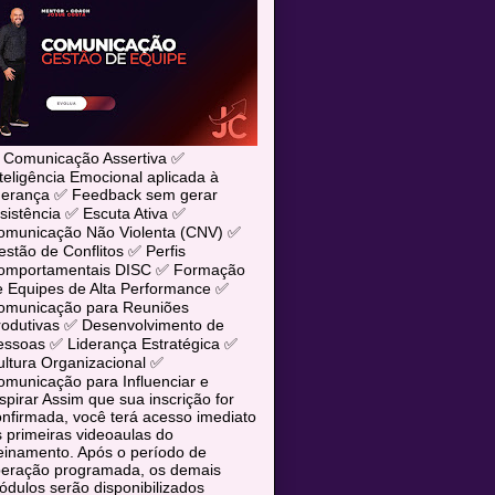
 Comunicação Assertiva ✅
teligência Emocional aplicada à
iderança ✅ Feedback sem gerar
sistência ✅ Escuta Ativa ✅
omunicação Não Violenta (CNV) ✅
stão de Conflitos ✅ Perfis
omportamentais DISC ✅ Formação
e Equipes de Alta Performance ✅
omunicação para Reuniões
rodutivas ✅ Desenvolvimento de
essoas ✅ Liderança Estratégica ✅
ltura Organizacional ✅
municação para Influenciar e
spirar Assim que sua inscrição for
nfirmada, você terá acesso imediato
 primeiras videoaulas do
einamento. Após o período de
iberação programada, os demais
dulos serão disponibilizados