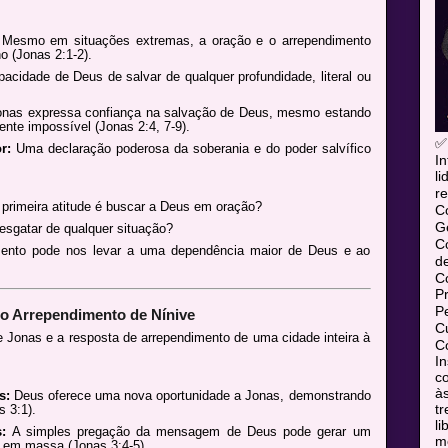
Mesmo em situações extremas, a oração e o arrependimento
o (Jonas 2:1-2).
acidade de Deus de salvar de qualquer profundidade, literal ou
nas expressa confiança na salvação de Deus, mesmo estando
te impossível (Jonas 2:4, 7-9).
✅
r:
Uma declaração poderosa da soberania e do poder salvífico
In
l
re
primeira atitude é buscar a Deus em oração?
C
Ge
esgatar de qualquer situação?
C
imento pode nos levar a uma dependência maior de Deus e ao
d
C
P
P
 o Arrependimento de Nínive
Cu
 Jonas e a resposta de arrependimento de uma cidade inteira à
Co
In
co
às
s:
Deus oferece uma nova oportunidade a Jonas, demonstrando
tr
 3:1).
l
:
A simples pregação da mensagem de Deus pode gerar um
mó
 em massa (Jonas 3:4-5).