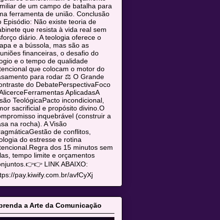
miliar de um campo de batalha para
ma ferramenta de união. Conclusão
 Episódio: Não existe teoria de
binete que resista à vida real sem
forço diário. A teologia oferece o
apa e a bússola, mas são as
uniões financeiras, o desafio do
ogio e o tempo de qualidade
tencional que colocam o motor do
asamento para rodar ⚖️ O Grande
ontraste do DebatePerspectivaFoco
AlicerceFerramentas AplicadasA
são TeológicaPacto incondicional,
or sacrificial e propósito divino.O
mpromisso inquebrável (construir a
sa na rocha). A Visão
agmáticaGestão de conflitos,
ologia do estresse e rotina
tencional.Regra dos 15 minutos sem
las, tempo limite e orçamentos
onjuntos.👉👉 LINK ABAIXO:
tps://pay.kiwify.com.br/avfCyXj
prenda a Arte da Comunicação