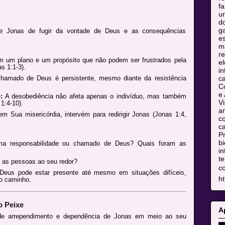
fa
u
do
ga
de Jonas de fugir da vontade de Deus e as consequências
es
m
re
 um plano e um propósito que não podem ser frustrados pela
el
s 1:1-3).
in
c
amado de Deus é persistente, mesmo diante da resistência
C
e 
:
A desobediência não afeta apenas o indivíduo, mas também
Vi
1:4-10).
am
m Sua misericórdia, intervém para redirigir Jonas (Jonas 1:4,
co
ca
Pr
bi
uma responsabilidade ou chamado de Deus? Quais foram as
in
te
as pessoas ao seu redor?
c
eus pode estar presente até mesmo em situações difíceis,
ht
ao caminho.
o Peixe
A
de arrependimento e dependência de Jonas em meio ao seu