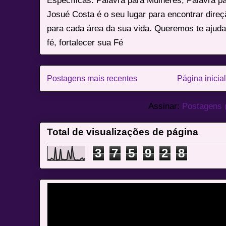
Específicas: Palavra para Mulheres, Palavra p
Josué Costa é o seu lugar para encontrar dire
para cada área da sua vida. Queremos te ajuda
fé, fortalecer sua Fé
Postagens mais recentes
Página inicial
Assinar:
Postagens 
Total de visualizações de página
3
7
5
9
2
8