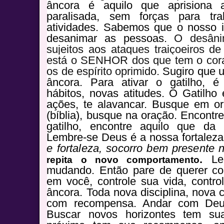
âncora é aquilo que aprisiona
paralisada, sem forças para tra
atividades. Sabemos que o nosso i
desanimar as pessoas.
O desâni
sujeitos aos ataques traiçoeiros de
está o SENHOR dos que tem o cora
os de espírito oprimido.
Sugiro que u
âncora. Para ativar o gatilho, é
hábitos, novas atitudes. O Gatilho
ações, te alavancar. Busque em o
(bíblia), busque na oração. Encontre
gatilho, encontre aquilo que da 
Lembre-se Deus é a nossa fortalez
e fortaleza, socorro bem presente n
.
Le
repita o novo comportamento
mudando. Então pare de querer con
em você, controle sua vida, contro
âncora. Toda nova disciplina, nova
com recompensa. Andar com Deu
Buscar novos horizontes tem su