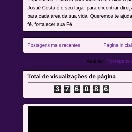
Josué Costa é o seu lugar para encontrar dire
para cada área da sua vida. Queremos te ajuda
fé, fortalecer sua Fé
Postagens mais recentes
Página inicial
Assinar:
Postagens 
Total de visualizações de página
3
7
6
0
8
6