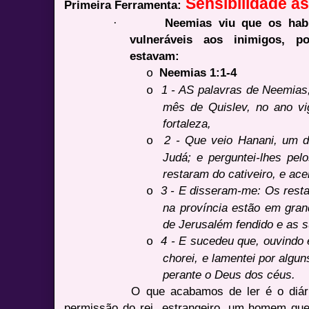
Sensibilidade a
Primeira Ferramenta:
·
Neemias viu que os hab
vulneráveis aos inimigos, 
estavam:
Neemias 1:1-4
o
1 - AS palavras de Neemias,
o
mês de Quislev, no ano v
fortaleza,
2 - Que veio Hanani, um d
o
Judá; e perguntei-lhes pe
restaram do cativeiro, e ac
3 - E disseram-me: Os restan
o
na província estão em gran
de Jerusalém fendido e as 
4 - E sucedeu que, ouvindo 
o
chorei, e lamentei por algun
perante o Deus dos céus.
O que acabamos de ler é o diár
permissão do rei estrangeiro, um homem que