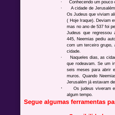
·
Conhecendo um pouco d
·
A cidade de Jerusalém 
Os Judeus que viviam ali
( Hoje Iraque). Deviam e
mas no ano de 537 foi pe
Judeus que regressou 
445, Neemias pediu auto
com um terceiro grupo, 
cidade.
·
Naqueles dias, as cid
que rodeavam. Se um ini
seis meses para abrir 
muros. Quando Neemias
Jerusalém já estavam de
·
Os judeus viveram em
algum tempo.
Segue algumas ferramentas pa