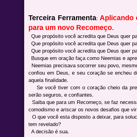
Terceira Ferramenta
Aplicando 
:
para um novo Recomeço.
·
Que propósito você acredita que Deus quer p
·
Que propósito você acredita que Deus quer pa
·
Que propósito você acredita que Deus quer p
·
Busque em oração faça como Neemias e apres
·
Neemias precisava socorrer seu povo, mesmo
confiou em Deus, e seu coração se encheu 
aquela finalidade.
·
Se você tiver com o coração cheio da pr
serão seguros, e confiantes.
·
Saiba que para um Recomeço, se faz necessá
comodismo e ariscar os novos desafios que virõ
·
O que você esta disposto a deixar, para solu
tem revelado?
·
A decisão é sua.