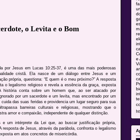
fa
u
do
ga
es
erdote, o Levita e o Bom
m
re
el
in
c
C
e 
Vi
da por Jesus em Lucas 10:25-37, é uma das mais poderosas
am
co
itualidade cristã. Ela nasce de um diálogo entre Jesus e um
ca
icação própria, questiona: “E quem é o meu próximo?” A resposta
Pr
ta o legalismo religioso e revela a essência da graça, exposta
bi
 A história conta sobre um homem que, ao ser atacado por
in
ignorado por um sacerdote e um levita, mas encontrado por um
te
cuida das suas feridas e providencia um lugar seguro para sua
c
trapassa barreiras culturais e religiosas, mostrando que o
ht
tra amor e compaixão, independente de qualquer distinção.
e um intérprete da Lei que, ao buscar justificação própria,
 resposta de Jesus, através da parábola, confronta o legalismo
A
 exposta em atos concretos de misericórdia.