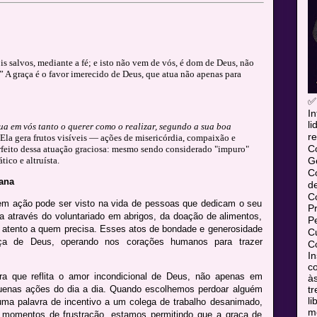
is salvos, mediante a fé; e isto não vem de vós, é dom de Deus, não
” A graça é o favor imerecido de Deus, que atua não apenas para
✅
In
l
ua em vós tanto o querer como o realizar, segundo a sua boa
re
 Ela gera frutos visíveis — ações de misericórdia, compaixão e
C
feito dessa atuação graciosa: mesmo sendo considerado "impuro"
Ge
ico e altruísta.
C
ana
d
C
m ação pode ser visto na vida de pessoas que dedicam o seu
P
a através do voluntariado em abrigos, da doação de alimentos,
P
atento a quem precisa. Esses atos de bondade e generosidade
Cu
aça de Deus, operando nos corações humanos para trazer
Co
In
co
a que reflita o amor incondicional de Deus, não apenas em
às
tr
enas ações do dia a dia. Quando escolhemos perdoar alguém
l
ma palavra de incentivo a um colega de trabalho desanimado,
mó
 momentos de frustração, estamos permitindo que a graça de