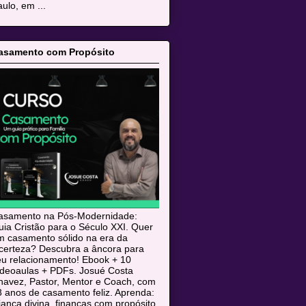
ulo, em ...
asamento com Propósito
asamento na Pós-Modernidade:
ia Cristão para o Século XXI. Quer
m casamento sólido na era da
ncerteza? Descubra a âncora para
eu relacionamento! Ebook + 10
ideoaulas + PDFs. Josué Costa
havez, Pastor, Mentor e Coach, com
 anos de casamento feliz. Aprenda:
iança divina, finanças com propósito,