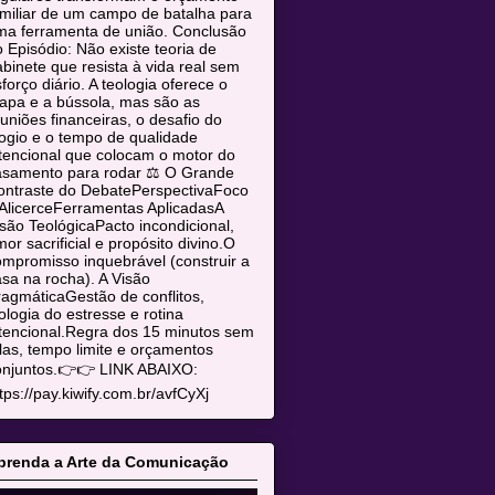
miliar de um campo de batalha para
ma ferramenta de união. Conclusão
 Episódio: Não existe teoria de
binete que resista à vida real sem
forço diário. A teologia oferece o
apa e a bússola, mas são as
uniões financeiras, o desafio do
ogio e o tempo de qualidade
tencional que colocam o motor do
asamento para rodar ⚖️ O Grande
ontraste do DebatePerspectivaFoco
AlicerceFerramentas AplicadasA
são TeológicaPacto incondicional,
or sacrificial e propósito divino.O
mpromisso inquebrável (construir a
sa na rocha). A Visão
agmáticaGestão de conflitos,
ologia do estresse e rotina
tencional.Regra dos 15 minutos sem
las, tempo limite e orçamentos
onjuntos.👉👉 LINK ABAIXO:
tps://pay.kiwify.com.br/avfCyXj
prenda a Arte da Comunicação