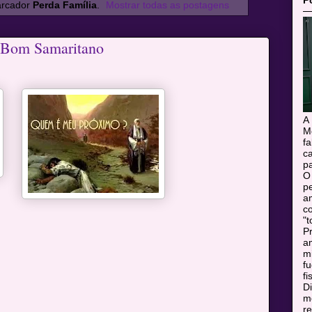
P
arcador
Perda Família
.
Mostrar todas as postagens
o Bom Samaritano
A
M
f
c
pa
O
pe
a
c
"t
Pr
a
m
f
fi
Di
mo
r