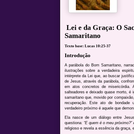
Lei e da Graça: O Sac
Samaritano
Texto base: Lucas 10:25-37
Introdução
A parábola do Bom Samaritano, narra
ilustrações sobre a verdadeira espir
intérprete da Lei que, ao buscar justif
de Jesus, através da parábola, confron
em atos concretos de misericórdia.
salteadores e deixado quase morto, é 
samaritano que, movido por compaixão, 
recuperação. Este ato de bondade ul
verdadeiro próximo é aquele que demons
Ela nasce de um diálogo entre Jesus 
questiona:
“E quem é o meu próximo?”
A
religioso e revela a essência da graça,