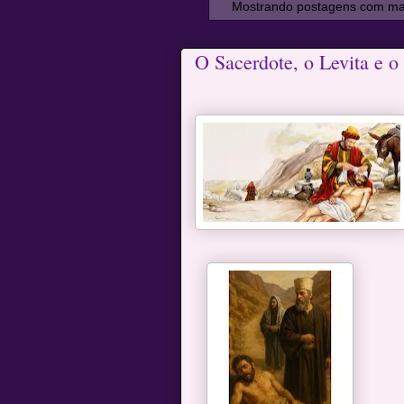
Mostrando postagens com m
O Sacerdote, o Levita e 