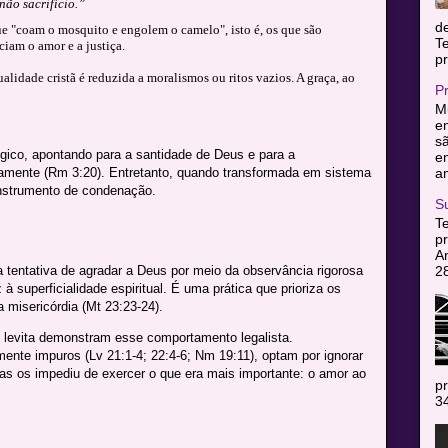
não sacrifício.”
d
e "coam o mosquito e engolem o camelo", isto é, os que são
T
ciam o amor e a justiça.
pr
ualidade cristã é reduzida a moralismos ou ritos vazios. A graça, ao
P
Mu
en
sã
gico, apontando para a santidade de Deus e para a
e
am
amente (Rm 3:20). Entretanto, quando transformada em sistema
 instrumento de condenação.
S
T
pr
A
2
 tentativa de agradar a Deus por meio da observância rigorosa
 superficialidade espiritual. É uma prática que prioriza os
 misericórdia (Mt 23:23-24).
o levita demonstram esse comportamento legalista.
ente impuros (Lv 21:1-4; 22:4-6; Nm 19:11), optam por ignorar
as os impediu de exercer o que era mais importante: o amor ao
pr
34