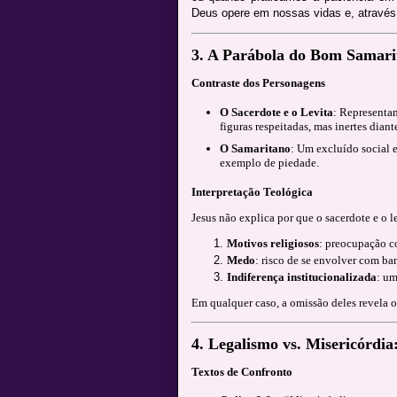
Deus opere em nossas vidas e, através 
3. A Parábola do Bom Samari
Contraste dos Personagens
O Sacerdote e o Levita
: Representam
figuras respeitadas, mas inertes diant
O Samaritano
: Um excluído social 
exemplo de piedade.
Interpretação Teológica
Jesus não explica por que o sacerdote e o l
Motivos religiosos
: preocupação co
Medo
: risco de se envolver com b
Indiferença institucionalizada
: um
Em qualquer caso, a omissão deles revela o
4. Legalismo vs. Misericórdi
Textos de Confronto