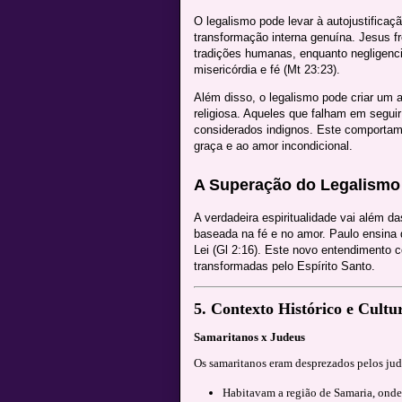
O legalismo pode levar à autojustificaç
transformação interna genuína. Jesus f
tradições humanas, enquanto negligenci
misericórdia e fé (Mt 23:23).
Além disso, o legalismo pode criar um
religiosa. Aqueles que falham em segui
considerados indignos. Este comportam
graça e ao amor incondicional.
A Superação do Legalismo
A verdadeira espiritualidade vai além d
baseada na fé e no amor. Paulo ensina 
Lei (Gl 2:16). Este novo entendimento 
transformadas pelo Espírito Santo.
5.
Contexto Histórico e Cultu
Samaritanos x Judeus
Os samaritanos eram desprezados pelos jude
Habitavam a região de Samaria, onde 