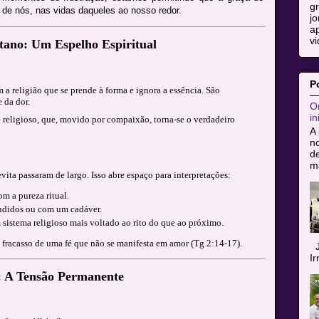
g
de nós, nas vidas daqueles ao nosso redor.
jo
ap
vi
tano: Um Espelho Espiritual
P
 a religião que se prende à forma e ignora a essência. São
e da dor.
Or
in
e religioso, que, movido por compaixão, torna-se o verdadeiro
A 
n
de
ma
evita passaram de largo. Isso abre espaço para interpretações:
m a pureza ritual.
andidos ou com um cadáver.
 sistema religioso mais voltado ao rito do que ao próximo.
 fracasso de uma fé que não se manifesta em amor (Tg 2:14-17).
J
I
a: A Tensão Permanente