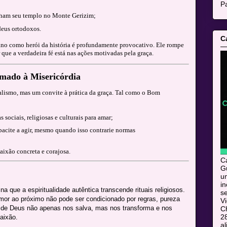
Pa
nham seu templo no Monte Gerizim;
deus ortodoxos.
C
tano como herói da história é profundamente provocativo. Ele rompe
 que a verdadeira fé está nas ações motivadas pela graça.
ado à Misericórdia
alismo, mas um convite à prática da graça. Tal como o Bom
 sociais, religiosas e culturais para amar;
pacite a agir, mesmo quando isso contrarie normas
aixão concreta e corajosa.
C
Gu
u
i
 que a espiritualidade autêntica transcende rituais religiosos.
s
mor ao próximo não pode ser condicionado por regras, pureza
V
ça de Deus não apenas nos salva, mas nos transforma e nos
C
28
aixão.
al