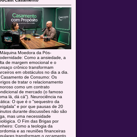
odCast Casamento
 Máquina Moedora da Pós-
odernidade: Como a ansiedade, a
alta de margem emocional e o
ansaço crônico transformam
rceiros em obstáculos no dia a dia.
 Casamento de Consumo: Os
rigos de tratar o relacionamento
moroso como um contrato
ondicional de mercado (o famoso
oma lá, dá cá"). Neurociência na
ática: O que é o "sequestro da
mígdala" e por que pausas de 20
inutos durante discussões não são
uga, mas uma necessidade
siológica. O Fim das Brigas por
nheiro: Como a teologia da
rdomia e as reuniões financeiras
egulares transformam o orçamento