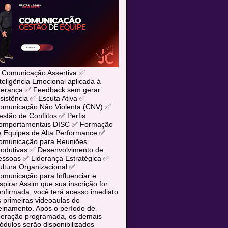
 Comunicação Assertiva ✅
teligência Emocional aplicada à
iderança ✅ Feedback sem gerar
sistência ✅ Escuta Ativa ✅
omunicação Não Violenta (CNV) ✅
stão de Conflitos ✅ Perfis
omportamentais DISC ✅ Formação
e Equipes de Alta Performance ✅
omunicação para Reuniões
rodutivas ✅ Desenvolvimento de
essoas ✅ Liderança Estratégica ✅
ltura Organizacional ✅
municação para Influenciar e
spirar Assim que sua inscrição for
nfirmada, você terá acesso imediato
 primeiras videoaulas do
einamento. Após o período de
iberação programada, os demais
dulos serão disponibilizados