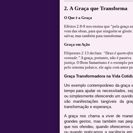
2. A Graça que Transforma
O Que é a Graça
Efésios 2:8-9 nos ensina que “pela graça so
vem das obras, para que ninguém se glorie.
salvar, mas também para transformar.
Graça em Ação
Filipenses 2:13 declara:
“Deus é quem efet
vontade.”
A graça, portanto, não é passiva.
justiça. O Bom Samaritano é o exemplo per
pelo sistema judaico, ele agiu com amor prát
Graça Transformadora na Vida Cotidi
Um exemplo contemporâneo da graça e
tempo para ajudar os necessitados, sej
ou simplesmente oferecendo um ouvido 
são manifestações tangíveis da gr
transformação e esperança.
A graça nos chama a viver de maneir
grandes gestos, mas também nas pequ
que nos ofendeu, quando oferecemos u
ou quando praticamos a paciência em