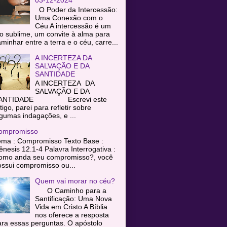
O Poder da Intercessão:
Uma Conexão com o
Céu A intercessão é um
o sublime, um convite à alma para
minhar entre a terra e o céu, carre...
A INCERTEZA DA
SALVAÇÃO E DA
SANTIDADE
A INCERTEZA DA
SALVAÇÃO E DA
ANTIDADE Escrevi este
tigo, parei para refletir sobre
gumas indagações, e ...
ompromisso
ema : Compromisso Texto Base :
nesis 12.1-4 Palavra Interrogativa :
omo anda seu compromisso?, você
ssui compromisso ou...
Quem vai morar no céu?
O Caminho para a
Santificação: Uma Nova
Vida em Cristo A Bíblia
nos oferece a resposta
ra essas perguntas. O apóstolo