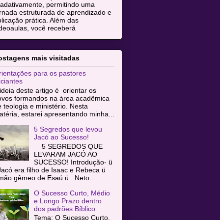
radativamente, permitindo uma
rnada estruturada de aprendizado e
licação prática. Além das
deoaulas, você receberá
ostagens mais visitadas
ientações para os pastores
iciantes
ideia deste artigo é orientar os
ovos formandos na área acadêmica
 teologia e ministério. Nesta
téria, estarei apresentando minha...
5 Segredos que levou
Jacó ao Sucesso!
5 SEGREDOS QUE
LEVARAM JACÓ AO
SUCESSO! Introdução- ü
acó era filho de Isaac e Rebeca ü
rmão gêmeo de Esaú ü Neto...
O Sucesso Curto, Médio
e Longo Prazo dentro
dos padrões Bíblico
Tema: O Sucesso Curto,