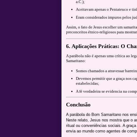
a.C.);
Aceitavam apenas o Pentateuco e ti
Eram considerados impuros pelos ju
Assim, o fato de Jesus escolher um samari
preconceitos étnico-religiosos para mostrar
6.
Aplicações Práticas:
O Cham
A parábola não é apenas uma crítica ao leg
Samaritano:
Somos chamados a atravessar barreiras
Devemos permitir que a graça nos ca
estabelecidas;
A fé verdadeira se evidencia na comp
Conclusão
A parábola do Bom Samaritano nos ensina
Neste relato, Jesus nos mostra que o a
ritual ou conveniências sociais. A gra
envia ao mundo como agentes de comp