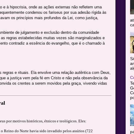
ão e à hipocrisia, onde as ações externas não refletem uma
requentemente condenou os fariseus por sua adesão rígida às
avam os princípios mais profundos da Lei, como justiça,
at
ca
 ambiente de julgamento e exclusão dentro da comunidade
r as regras estabelecidas muitas vezes são marginalizados e
ento contradiz a essência do evangelho, que é o chamado à
S
ar
al
as regras e rituais. Ela envolve uma relação autêntica com Deus,
C
que a justiça vem pela fé em Cristo e não pela observância da
T
convida os crentes a serem movidos pela graça, vivendo vidas
Gê
C
po
ral
us por motivos históricos, étnicos e teológicos. Eles:
o Reino do Norte havia sido invadido pelos assírios (722
pa