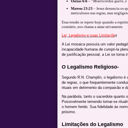
Oséias 6:6
–
“Misericórdia quero, e 
Mateus 23:23
– Jesus denuncia os qu
meticulosos nas regras, mas negligen
Essa tensão se repete hoje quando a espirit
contrário, nos chama a amar ativamente.
Lei, Legalismo e suas Limitaçõe
s
A Lei mosaica possuía um valor pedagó
incapacidade humana de cumpri-la plen
de justificação pessoal, a Lei se torna
O Legalismo Religioso-
Segundo R.N. Champlin, o legalismo é a
de regras, o que frequentemente conduz à
rituais em detrimento da compaixão e da
Na parábola, tanto o sacerdote quanto 
Possivelmente temendo tornar-se ritualm
o homem ferido. Sua fidelidade às norm
próximo.
Limitações do Legalismo