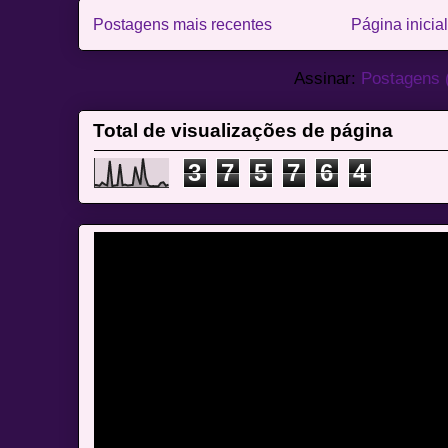
Postagens mais recentes
Página inicial
Assinar:
Postagens 
Total de visualizações de página
3
7
5
7
6
4