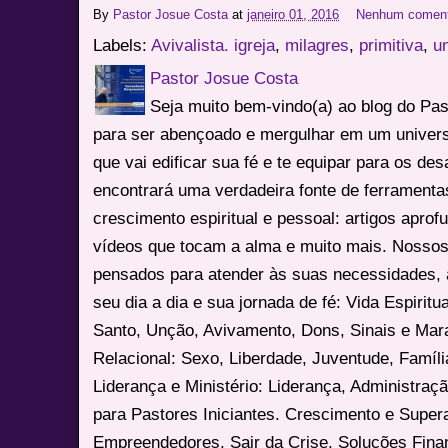
By
Pastor Josue Costa
at
janeiro 01, 2016
Nenhum coment
Labels:
Avivalista. igreja
,
milagres
,
primitiva
,
u
Pastor Josue Costa
Seja muito bem-vindo(a) ao blog do Pa
para ser abençoado e mergulhar em um univers
que vai edificar sua fé e te equipar para os des
encontrará uma verdadeira fonte de ferrament
crescimento espiritual e pessoal: artigos apro
vídeos que tocam a alma e muito mais. Nossos
pensados para atender às suas necessidades, 
seu dia a dia e sua jornada de fé: Vida Espiritua
Santo, Unção, Avivamento, Dons, Sinais e Mara
Relacional: Sexo, Liberdade, Juventude, Famíl
Liderança e Ministério: Liderança, Administração
para Pastores Iniciantes. Crescimento e Super
Empreendedores, Sair da Crise, Soluções Fina