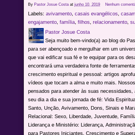
By
Pastor Josue Costa
at
junho 10, 2019
Nenhum comentá
Labels:
avivamento
,
casais evangélicos
,
casam
engajamento
,
família
,
filhos
,
relacionamento
,
su
Pastor Josue Costa
Seja muito bem-vindo(a) ao blog do Pa
para ser abençoado e mergulhar em um univers
que vai edificar sua fé e te equipar para os des
encontrará uma verdadeira fonte de ferrament
crescimento espiritual e pessoal: artigos apro
vídeos que tocam a alma e muito mais. Nossos
pensados para atender às suas necessidades, 
seu dia a dia e sua jornada de fé: Vida Espiritua
Santo, Unção, Avivamento, Dons, Sinais e Mara
Relacional: Sexo, Liberdade, Juventude, Famíl
Liderança e Ministério: Liderança, Administração
para Pastores Iniciantes. Crescimento e Super