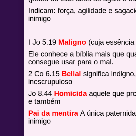
Indicam: força, agilidade e sagac
inimigo
I Jo 5.19
Maligno
(cuja essência
Ele conhece a bíblia mais que qu
consegue usar para o mal.
2 Co 6.15
Belial
significa indigno
inescrupuloso
Jo 8.44
Homicida
aquele que pro
e também
Pai da mentira
A única paternid
inimigo