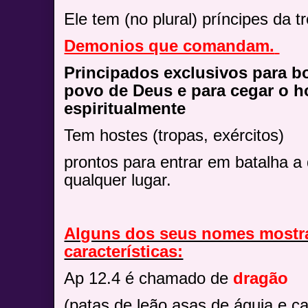
Ele tem (no plural) príncipes da t
Demonios que comandam.
Principados exclusivos para b
povo de Deus e para cegar o 
espiritualmente
Tem hostes (tropas, exércitos)
prontos para entrar em batalha a
qualquer lugar.
Alguns dos seus nomes mostr
características:
Ap 12.4 é chamado de
dragão
(patas de leão asas de águia e c