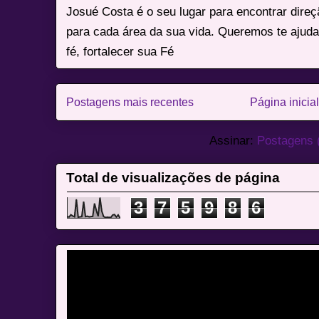
Josué Costa é o seu lugar para encontrar dire
para cada área da sua vida. Queremos te ajuda
fé, fortalecer sua Fé
Postagens mais recentes
Página inicial
Assinar:
Postagens 
Total de visualizações de página
3
7
5
9
8
6