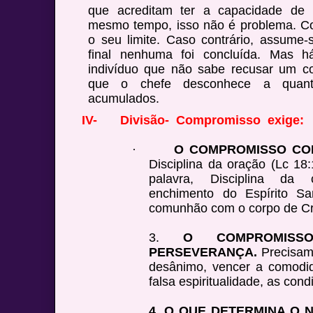
que acreditam ter a capacidade de r
mesmo tempo, isso não é problema. Co
o seu limite. Caso contrário, assume-
final nenhuma foi concluída. Mas 
indivíduo que não sabe recusar um 
que o chefe desconhece a quant
acumulados.
IV-
Divisão- Compromisso exige:
·
O COMPROMISSO COM
Disciplina da oração (Lc 18:
palavra, Disciplina da 
enchimento do Espírito San
comunhão com o corpo de Cri
3.
O COMPROMIS
PERSEVERANÇA.
Precisam
desânimo, vencer a comodid
falsa espiritualidade, as con
4. O QUE DETERMINA O