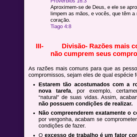
Provérbios 16:3
Aproximem-se de Deus, e ele se apr
limpem as mãos, e vocês, que têm a m
coração.
Tiago 4:8
III-
Divisão- Razões mais 
não cumprem seus compro
As razões mais comuns para que as pess
compromissos, sejam eles de qual espécie fo
Estarem tão acostumados com a r
nova tarefa
, por exemplo, certame
“natural” de suas vidas. Assim, acab
não possuem condições de realizar.
Não compreenderem exatamente o 
por vergonha, acabam se comprometen
condições de fazer.
O
excesso de trabalho é um fator c