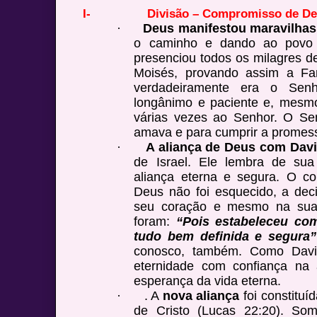
I-
Divisão – Compromisso de D
·
D
eus manifestou maravilhas 
o caminho e dando ao povo 
presenciou todos os milagres de
Moisés, provando assim a Fa
verdadeiramente era o Senh
longânimo e paciente e, mesmo 
várias vezes ao Senhor. O Sen
amava e para cumprir a promess
·
A aliança de Deus com Davi
de Israel. Ele lembra de sua
aliança eterna e segura. O c
Deus não foi esquecido, a dec
seu coração e mesmo na sua 
foram:
“Pois estabeleceu co
tudo bem definida e segura”
conosco, também. Como Davi
eternidade com confiança na 
esperança da vida eterna.
·
. A
nova aliança
foi constitu
de Cristo (Lucas 22:20). So