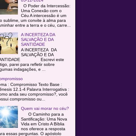
O Poder da Intercessão:
Uma Conexão com o
Céu A intercessão é um
o sublime, um convite à alma para
minhar entre a terra e o céu, carre...
A INCERTEZA DA
SALVAÇÃO E DA
SANTIDADE
A INCERTEZA DA
SALVAÇÃO E DA
ANTIDADE Escrevi este
tigo, parei para refletir sobre
gumas indagações, e ...
ompromisso
ema : Compromisso Texto Base :
nesis 12.1-4 Palavra Interrogativa :
omo anda seu compromisso?, você
ssui compromisso ou...
Quem vai morar no céu?
O Caminho para a
Santificação: Uma Nova
Vida em Cristo A Bíblia
nos oferece a resposta
ra essas perguntas. O apóstolo