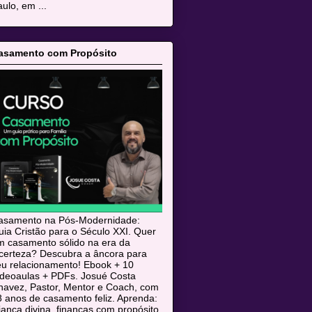
ulo, em ...
asamento com Propósito
asamento na Pós-Modernidade:
ia Cristão para o Século XXI. Quer
m casamento sólido na era da
ncerteza? Descubra a âncora para
eu relacionamento! Ebook + 10
ideoaulas + PDFs. Josué Costa
havez, Pastor, Mentor e Coach, com
 anos de casamento feliz. Aprenda:
iança divina, finanças com propósito,