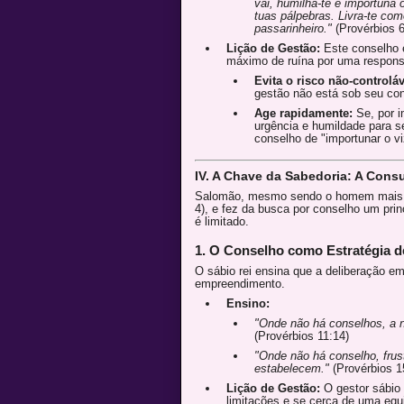
vai, humilha-te e importuna
tuas pálpebras. Livra-te co
passarinheiro."
(Provérbios 6
Lição de Gestão:
Este conselho é
máximo de ruína por uma responsa
Evita o risco não-controláv
gestão não está sob seu cont
Age rapidamente:
Se, por i
urgência e humildade para se
conselho de "importunar o vi
IV. A Chave da Sabedoria: A Cons
Salomão, mesmo sendo o homem mais sá
4), e fez da busca por conselho um pri
é limitado.
1. O Conselho como Estratégia 
O sábio rei ensina que a deliberação e
empreendimento.
Ensino:
"Onde não há conselhos, a n
(Provérbios 11:14)
"Onde não há conselho, frus
estabelecem."
(Provérbios 1
Lição de Gestão:
O gestor sábio
limitações e se cerca de uma equ