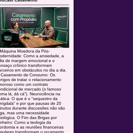
odCast Casamento
 Máquina Moedora da Pós-
odernidade: Como a ansiedade, a
alta de margem emocional e o
ansaço crônico transformam
rceiros em obstáculos no dia a dia.
 Casamento de Consumo: Os
rigos de tratar o relacionamento
moroso como um contrato
ondicional de mercado (o famoso
oma lá, dá cá"). Neurociência na
ática: O que é o "sequestro da
mígdala" e por que pausas de 20
inutos durante discussões não são
uga, mas uma necessidade
siológica. O Fim das Brigas por
nheiro: Como a teologia da
rdomia e as reuniões financeiras
egulares transformam o orçamento