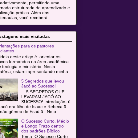
radativamente, permitindo uma
rnada estruturada de aprendizado e
licação prática. Além das
deoaulas, você receberá
ostagens mais visitadas
ientações para os pastores
iciantes
ideia deste artigo é orientar os
ovos formandos na área acadêmica
 teologia e ministério. Nesta
téria, estarei apresentando minha...
5 Segredos que levou
Jacó ao Sucesso!
5 SEGREDOS QUE
LEVARAM JACÓ AO
SUCESSO! Introdução- ü
acó era filho de Isaac e Rebeca ü
rmão gêmeo de Esaú ü Neto...
O Sucesso Curto, Médio
e Longo Prazo dentro
dos padrões Bíblico
Tema: O Sucesso Curto,