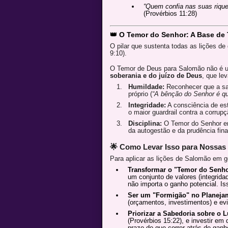
“Quem confia nas suas rique
(Provérbios 11:28)
👑 O Temor do Senhor: A Base de
O pilar que sustenta todas as lições de
9:10).
O Temor de Deus para Salomão não é 
soberania e do juízo de Deus
, que lev
Humildade:
Reconhecer que a sab
próprio (
“A bênção do Senhor é qu
Integridade:
A consciência de est
o maior guardrail contra a corrupçã
Disciplina:
O Temor do Senhor e
da autogestão e da prudência fina
🌟 Como Levar Isso para Nossas
Para aplicar as lições de Salomão em g
Transformar o "Temor do Senhor
um conjunto de valores (integrida
não importa o ganho potencial. Is
Ser um "Formigão" no Planeja
(orçamentos, investimentos) e evit
Priorizar a Sabedoria sobre o L
(Provérbios 15:22), e investir em
prazo do que correr atrás de ganh