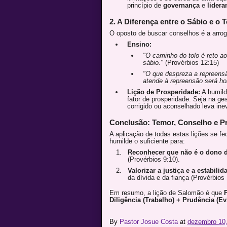
princípio de
governança
e
lidera
2. A Diferença entre o Sábio e o T
O oposto de buscar conselhos é a arrogâ
Ensino:
"O caminho do tolo é reto a
sábio."
(Provérbios 12:15)
"O que despreza a repreens
atende à repreensão será ho
Lição de Prosperidade:
A humild
fator de prosperidade. Seja na g
corrigido ou aconselhado leva ine
Conclusão: Temor, Conselho e P
A aplicação de todas estas lições se fe
humilde o suficiente para:
Reconhecer que não é o dono d
(Provérbios 9:10).
Valorizar a justiça e a estabilid
da dívida e da fiança (Provérbios 
Em resumo, a lição de Salomão é que
P
Diligência (Trabalho) + Prudência (Ev
By
Pastor Josue Costa
at
dezembro 10,