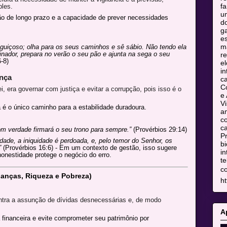
fa
les.
u
ão de longo prazo e a capacidade de prever necessidades
do
ga
es
m
eguiçoso; olha para os seus caminhos e sê sábio. Não tendo ela
inador, prepara no verão o seu pão e ajunta na sega o seu
re
-8)
el
in
ança
c
C
 era governar com justiça e evitar a corrupção, pois isso é o
e 
Vi
 é o único caminho para a estabilidade duradoura.
am
co
ca
om verdade firmará o seu trono para sempre.”
(Provérbios 29:14)
Pr
rdade, a iniquidade é perdoada, e, pelo temor do Senhor, os
bi
”
(Provérbios 16:6) - Em um contexto de gestão, isso sugere
in
onestidade protege o negócio do erro.
te
c
nanças, Riqueza e Pobreza)
ht
ra a assunção de dívidas desnecessárias e, de modo
A
inanceira e evite comprometer seu patrimônio por