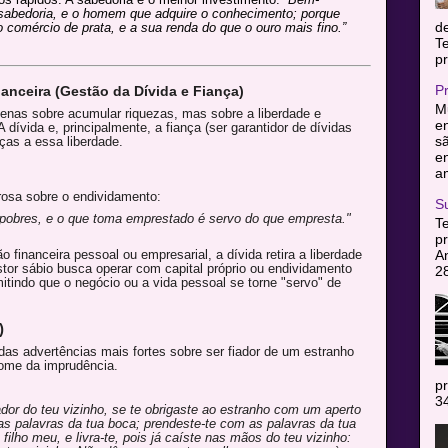
abedoria, e o homem que adquire o conhecimento; porque
d
 comércio de prata, e a sua renda do que o ouro mais fino.”
T
pr
P
nanceira (Gestão da Dívida e Fiança)
Mu
enas sobre acumular riquezas, mas sobre a liberdade e
en
 dívida e, principalmente, a fiança (ser garantidor de dívidas
sã
ças a essa liberdade.
e
am
rosa sobre o endividamento:
S
 pobres, e o que toma emprestado é servo do que empresta."
T
pr
A
 financeira pessoal ou empresarial, a dívida retira a liberdade
estor sábio busca operar com capital próprio ou endividamento
2
itindo que o negócio ou a vida pessoal se torne "servo" de
)
as advertências mais fortes sobre ser fiador de um estranho
tome da imprudência.
pr
34
iador do teu vizinho, se te obrigaste ao estranho com um aperto
s palavras da tua boca; prendeste-te com as palavras da tua
 filho meu, e livra-te, pois já caíste nas mãos do teu vizinho: