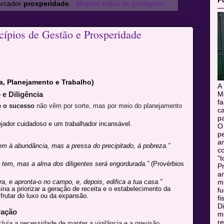
P
arcador
prosperidade
.
Mostrar todas as postagens
cípios de Gestão e Prosperidade
a, Planejamento e Trabalho)
A
M
 e Diligência
f
e o sucesso
não vêm por sorte, mas por meio do planejamento
c
pa
ador cuidadoso e um trabalhador incansável.
O
pe
a
dem à abundância, mas a pressa do precipitado, à pobreza.”
c
"t
 tem, mas a alma dos diligentes será engordurada.”
(Provérbios
Pr
a
m
ra, e apronta-o no campo, e, depois, edifica a tua casa.”
sina a priorizar a geração de receita e o estabelecimento da
f
frutar do luxo ou da expansão.
fi
Di
ração
mo
r
luía a necessidade de manter a vigilância e a previsão,