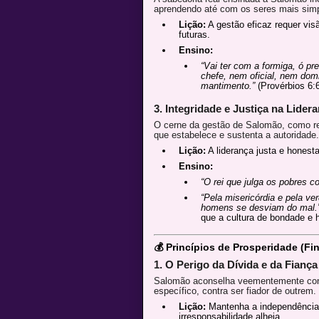
aprendendo até com os seres mais simp
Lição:
A gestão eficaz requer vis
futuras.
Ensino:
“Vai ter com a formiga, ó pr
chefe, nem oficial, nem dom
mantimento.”
(Provérbios 6:6
3. Integridade e Justiça na Lider
O cerne da gestão de Salomão, como rei,
que estabelece e sustenta a autoridade.
Lição:
A liderança justa e honesta
Ensino:
“O rei que julga os pobres c
“Pela misericórdia e pela ve
homens se desviam do mal.
que a cultura de bondade e h
💰 Princípios de Prosperidade (Fi
1. O Perigo da Dívida e da Fiança
Salomão aconselha veementemente cont
específico, contra ser fiador de outrem.
Lição:
Mantenha a independência f
irresponsabilidade alheia.