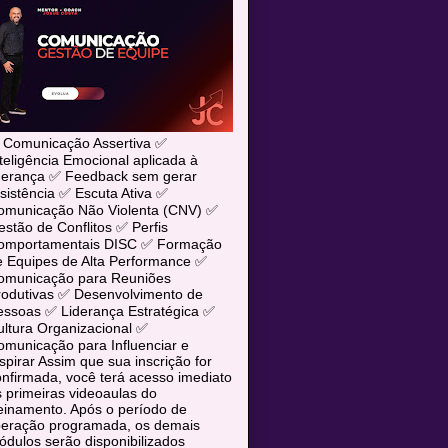
 Comunicação Assertiva ✅
teligência Emocional aplicada à
iderança ✅ Feedback sem gerar
sistência ✅ Escuta Ativa ✅
omunicação Não Violenta (CNV) ✅
stão de Conflitos ✅ Perfis
omportamentais DISC ✅ Formação
e Equipes de Alta Performance ✅
omunicação para Reuniões
rodutivas ✅ Desenvolvimento de
essoas ✅ Liderança Estratégica ✅
ltura Organizacional ✅
municação para Influenciar e
spirar Assim que sua inscrição for
nfirmada, você terá acesso imediato
 primeiras videoaulas do
einamento. Após o período de
iberação programada, os demais
dulos serão disponibilizados