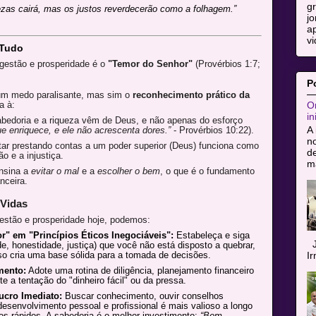
g
zas cairá, mas os justos reverdecerão como a folhagem.”
jo
ap
vi
 Tudo
 gestão e prosperidade é o
"Temor do Senhor"
(Provérbios 1:7;
P
um medo paralisante, mas sim o
reconhecimento prático da
Or
a à:
in
edoria e a riqueza vêm de Deus, e não apenas do esforço
A 
e enriquece, e ele não acrescenta dores.”
- Provérbios 10:22).
n
ar prestando contas a um poder superior (Deus) funciona como
de
o e a injustiça.
ma
nsina a
evitar o mal
e a
escolher o bem
, o que é o fundamento
nceira.
 Vidas
estão e prosperidade hoje, podemos:
" em "Princípios Éticos Inegociáveis":
Estabeleça e siga
J
de, honestidade, justiça) que você não está disposto a quebrar,
I
so cria uma base sólida para a tomada de decisões.
mento:
Adote uma rotina de diligência, planejamento financeiro
e a tentação do "dinheiro fácil" ou da pressa.
ucro Imediato:
Buscar conhecimento, ouvir conselhos
 desenvolvimento pessoal e profissional é mais valioso a longo
os rápidos. A sabedoria é o melhor investimento:
“Bem-