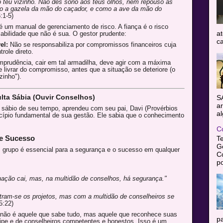
 o teu vizinho. Não dês sono aos teus olhos, nem repouso às
mo a gazela da mão do caçador, e como a ave da mão do
:1-5)
 um manual de gerenciamento de risco. A fiança é o risco
at
bilidade que não é sua. O gestor prudente:
ca
el:
Não se responsabiliza por compromissos financeiros cuja
role direto.
mprudência, cair em tal armadilha, deve agir com a máxima
 livrar do compromisso, antes que a situação se deteriore (o
zinho").
ulta Sábia (Ouvir Conselhos)
S
ar
bio de seu tempo, aprendeu com seu pai, Davi (Provérbios
al
ncípio fundamental de sua gestão. Ele sabia que o conhecimento
C
de Sucesso
T
Gê
m grupo é essencial para a segurança e o sucesso em qualquer
C
po
ação cai, mas, na multidão de conselhos, há segurança."
tram-se os projetos, mas com a multidão de conselheiros se
5:22)
 não é aquele que sabe tudo, mas aquele que reconhece suas
pa
ipe e de conselheiros competentes e honestos. Isso é um