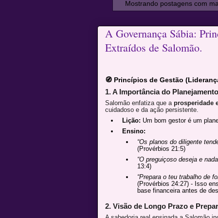
Mostrando postagens com m
A Governança Sábia: Prin
Extraídos de Salomão.
🧭 Princípios de Gestão (Lideranç
1. A Importância do Planejamento
Salomão enfatiza que a
prosperidade 
cuidadoso e da ação persistente.
Lição:
Um bom gestor é um planej
Ensino:
“Os planos do diligente ten
(Provérbios 21:5)
“O preguiçoso deseja e nada
13:4)
“Prepara o teu trabalho de fo
(Provérbios 24:27) - Isso en
base financeira antes de des
2. Visão de Longo Prazo e Prepa
A sabedoria real ensinada a Salomão inc