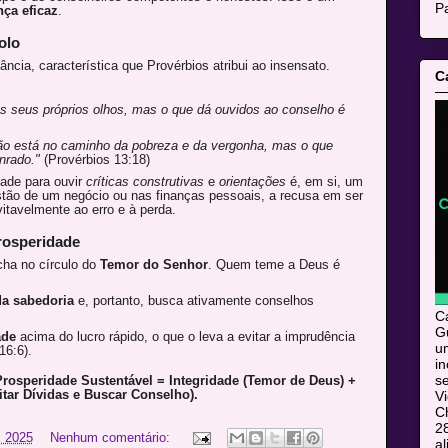
Pa
nça eficaz
.
olo
ncia, característica que Provérbios atribui ao insensato.
C
os seus próprios olhos, mas o que dá ouvidos ao conselho é
ão está no caminho da pobreza e da vergonha, mas o que
nrado."
(Provérbios 13:18)
ade para ouvir
críticas construtivas
e
orientações
é, em si, um
estão de um negócio ou nas finanças pessoais, a recusa em ser
vitavelmente ao erro e à perda.
rosperidade
cha no círculo do
Temor do Senhor
. Quem teme a Deus é
a sabedoria
e, portanto, busca ativamente conselhos
C
Gu
ade
acima do lucro rápido, o que o leva a evitar a imprudência
u
16:6).
i
s
rosperidade Sustentável = Integridade (Temor de Deus) +
itar Dívidas e Buscar Conselho).
V
C
28
 2025
Nenhum comentário:
al