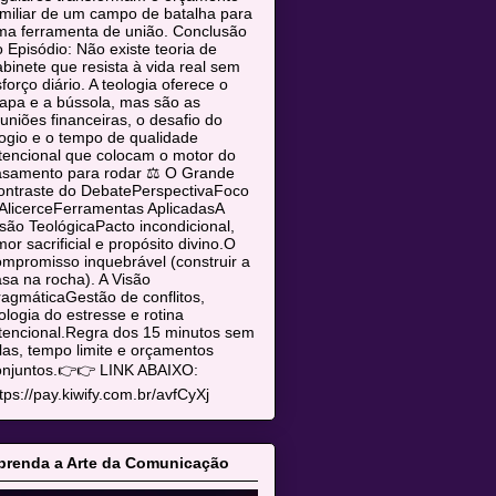
miliar de um campo de batalha para
ma ferramenta de união. Conclusão
 Episódio: Não existe teoria de
binete que resista à vida real sem
forço diário. A teologia oferece o
apa e a bússola, mas são as
uniões financeiras, o desafio do
ogio e o tempo de qualidade
tencional que colocam o motor do
asamento para rodar ⚖️ O Grande
ontraste do DebatePerspectivaFoco
AlicerceFerramentas AplicadasA
são TeológicaPacto incondicional,
or sacrificial e propósito divino.O
mpromisso inquebrável (construir a
sa na rocha). A Visão
agmáticaGestão de conflitos,
ologia do estresse e rotina
tencional.Regra dos 15 minutos sem
las, tempo limite e orçamentos
onjuntos.👉👉 LINK ABAIXO:
tps://pay.kiwify.com.br/avfCyXj
prenda a Arte da Comunicação