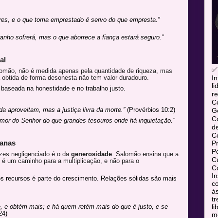
res, e o que toma emprestado é servo do que empresta.”
ranho sofrerá, mas o que aborrece a fiança estará seguro.”
al
✅
lomão, não é medida apenas pela quantidade de riqueza, mas
In
a obtida de forma desonesta não tem valor duradouro.
l
 baseada na honestidade e no trabalho justo.
re
C
a aproveitam, mas a justiça livra da morte.”
(Provérbios 10:2)
Ge
C
mor do Senhor do que grandes tesouros onde há inquietação.”
d
C
manas
P
P
zes negligenciado é o da
generosidade
. Salomão ensina que a
Cu
 é um caminho para a multiplicação, e não para o
Co
In
s recursos é parte do crescimento. Relações sólidas são mais
co
às
tr
l
 e obtém mais; e há quem retém mais do que é justo, e se
24)
mó