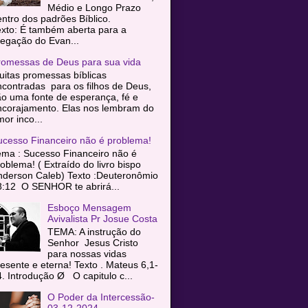
Médio e Longo Prazo
entro dos padrões Bíblico.
exto: É também aberta para a
egação do Evan...
romessas de Deus para sua vida
itas promessas bíblicas
contradas para os filhos de Deus,
o uma fonte de esperança, fé e
ncorajamento. Elas nos lembram do
or inco...
ucesso Financeiro não é problema!
ema : Sucesso Financeiro não é
oblema! ( Extraído do livro bispo
nderson Caleb) Texto :Deuteronômio
8:12 O SENHOR te abrirá...
Esboço Mensagem
Avivalista Pr Josue Costa
TEMA: A instrução do
Senhor Jesus Cristo
para nossas vidas
esente e eterna! Texto . Mateus 6,1-
. Introdução Ø O capitulo c...
O Poder da Intercessão-
03-12-2024