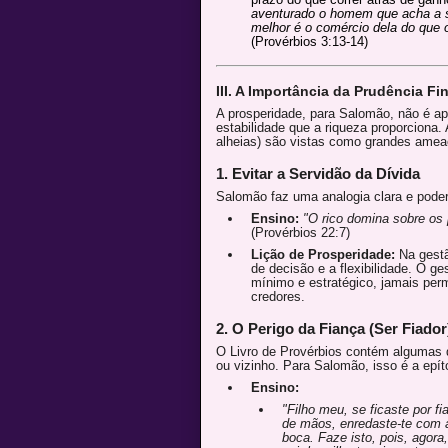
aventurado o homem que acha a s
melhor é o comércio dela do que o
(Provérbios 3:13-14)
III. A Importância da Prudência Fi
A prosperidade, para Salomão, não é ap
estabilidade que a riqueza proporciona. A
alheias) são vistas como grandes amea
1. Evitar a Servidão da Dívida
Salomão faz uma analogia clara e pode
Ensino:
"O rico domina sobre os
(Provérbios 22:7)
Lição de Prosperidade:
Na gestão
de decisão e a flexibilidade. O g
mínimo e estratégico, jamais perm
credores.
2. O Perigo da Fiança (Ser Fiador
O Livro de Provérbios contém algumas d
ou vizinho. Para Salomão, isso é a epí
Ensino:
"Filho meu, se ficaste por f
de mãos, enredaste-te com a
boca. Faze isto, pois, agora,