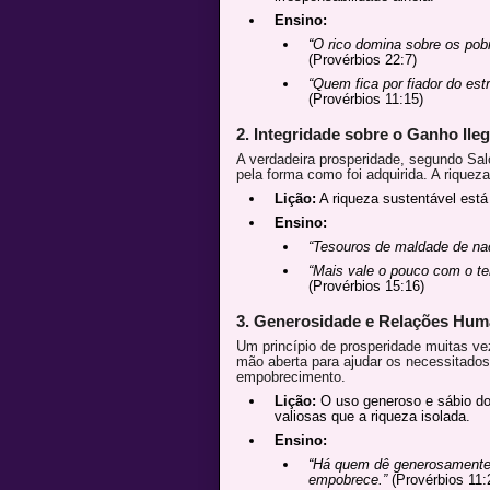
Ensino:
“O rico domina sobre os pob
(Provérbios 22:7)
“Quem fica por fiador do est
(Provérbios 11:15)
2. Integridade sobre o Ganho Ileg
A verdadeira prosperidade, segundo Sa
pela forma como foi adquirida. A riquez
Lição:
A riqueza sustentável está
Ensino:
“Tesouros de maldade de nad
“Mais vale o pouco com o te
(Provérbios 15:16)
3. Generosidade e Relações Hu
Um princípio de prosperidade muitas ve
mão aberta para ajudar os necessitados
empobrecimento.
Lição:
O uso generoso e sábio do
valiosas que a riqueza isolada.
Ensino:
“Há quem dê generosamente,
empobrece.”
(Provérbios 11: