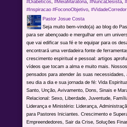
#Diabeticos
,
#MeiaMaratona
,
#NuncaDesista
,
#Inspiracao #FoconoObjetivo
,
#VidadeCorredor
Pastor Josue Costa
Seja muito bem-vindo(a) ao blog do Pa
para ser abençoado e mergulhar em um univers
que vai edificar sua fé e te equipar para os des
encontrará uma verdadeira fonte de ferrament
crescimento espiritual e pessoal: artigos apro
vídeos que tocam a alma e muito mais. Nossos
pensados para atender às suas necessidades, 
seu dia a dia e sua jornada de fé: Vida Espiritua
Santo, Unção, Avivamento, Dons, Sinais e Mara
Relacional: Sexo, Liberdade, Juventude, Famíl
Liderança e Ministério: Liderança, Administração
para Pastores Iniciantes. Crescimento e Super
Empreendedores, Sair da Crise, Soluções Fina