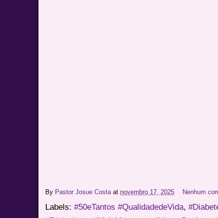
By
Pastor Josue Costa
at
novembro 17, 2025
Nenhum com
Labels:
#50eTantos #QualidadedeVida
,
#Diabet