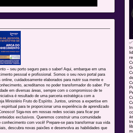
✅
In
l
re
C
Ge
nto – seu porto seguro para o saber! Aqui, embarque em uma
C
cimento pessoal e profissional. Somos o seu novo portal para
d
online, cuidadosamente elaborados para nutrir sua mente e
C
onhecimento, acreditamos no poder transformador do saber. Por
P
lidade em diversas áreas, sempre com o compromisso de te
P
niciativa é resultado de uma parceria estratégica com a
Cu
eja Ministério Fruto do Espírito. Juntos, unimos a expertise em
Co
espiritual para te proporcionar uma experiência de aprendizado
In
co
onosco! Siga-nos em nossas redes sociais para ficar por
às
conteúdos exclusivos. Queremos construir uma comunidade
tr
e conhecimento com você! Prepare-se para transformar sua vida
l
iais, descubra novas paixões e desenvolva as habilidades que
mó