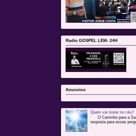
Radio GOSPEL LEM- 24H
Anuncios
Quem vai morar no céu?
O Caminho para a Santif
resposta para essas pergu