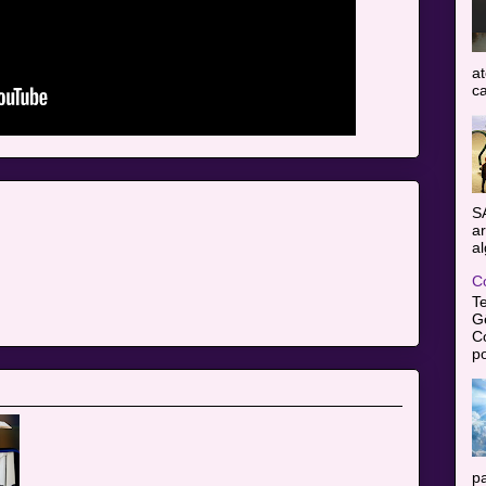
at
ca
S
ar
al
C
T
Gê
C
po
pa