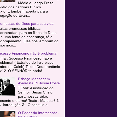
Médio e Longo Prazo
entro dos padrões Bíblico.
exto: É também aberta para a
egação do Evan...
romessas de Deus para sua vida
itas promessas bíblicas
contradas para os filhos de Deus,
o uma fonte de esperança, fé e
ncorajamento. Elas nos lembram do
or inco...
ucesso Financeiro não é problema!
ema : Sucesso Financeiro não é
oblema! ( Extraído do livro bispo
nderson Caleb) Texto :Deuteronômio
8:12 O SENHOR te abrirá...
Esboço Mensagem
Avivalista Pr Josue Costa
TEMA: A instrução do
Senhor Jesus Cristo
para nossas vidas
esente e eterna! Texto . Mateus 6,1-
. Introdução Ø O capitulo c...
O Poder da Intercessão-
03-12-2024