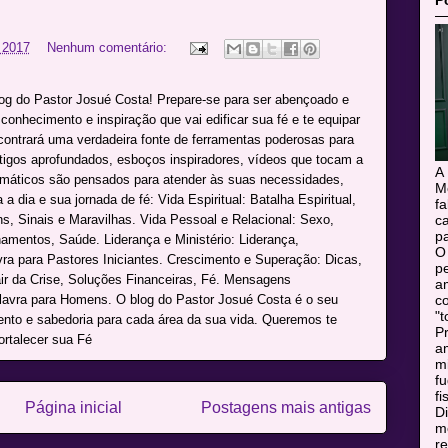
P
 2017
Nenhum comentário:
log do Pastor Josué Costa! Prepare-se para ser abençoado e
onhecimento e inspiração que vai edificar sua fé e te equipar
ncontrará uma verdadeira fonte de ferramentas poderosas para
rtigos aprofundados, esboços inspiradores, vídeos que tocam a
A
máticos são pensados para atender às suas necessidades,
M
a dia e sua jornada de fé: Vida Espiritual: Batalha Espiritual,
f
s, Sinais e Maravilhas. Vida Pessoal e Relacional: Sexo,
c
pa
namentos, Saúde. Liderança e Ministério: Liderança,
O
avra para Pastores Iniciantes. Crescimento e Superação: Dicas,
pe
r da Crise, Soluções Financeiras, Fé. Mensagens
a
alavra para Homens. O blog do Pastor Josué Costa é o seu
c
"t
mento e sabedoria para cada área da sua vida. Queremos te
Pr
ortalecer sua Fé
a
m
f
fi
Página inicial
Postagens mais antigas
Di
mo
r