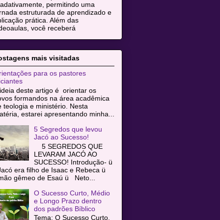
radativamente, permitindo uma
rnada estruturada de aprendizado e
licação prática. Além das
deoaulas, você receberá
ostagens mais visitadas
ientações para os pastores
iciantes
ideia deste artigo é orientar os
ovos formandos na área acadêmica
 teologia e ministério. Nesta
téria, estarei apresentando minha...
5 Segredos que levou
Jacó ao Sucesso!
5 SEGREDOS QUE
LEVARAM JACÓ AO
SUCESSO! Introdução- ü
acó era filho de Isaac e Rebeca ü
rmão gêmeo de Esaú ü Neto...
O Sucesso Curto, Médio
e Longo Prazo dentro
dos padrões Bíblico
Tema: O Sucesso Curto,