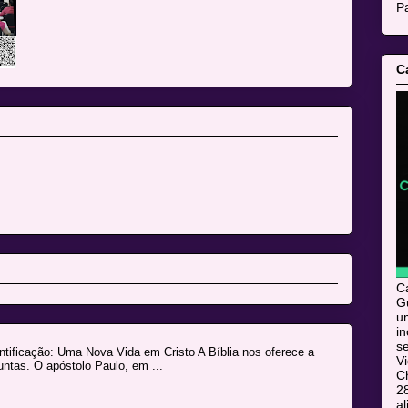
Pa
C
C
Gu
u
i
s
icação: Uma Nova Vida em Cristo A Bíblia nos oferece a
V
ntas. O apóstolo Paulo, em ...
C
28
al