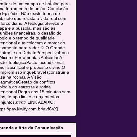
miliar de um campo de batalha para
ma ferramenta de união. Conclusão
 Episódio: Não existe teoria de
binete que resista à vida real sem
forço diário. A teologia oferece o
apa e a bússola, mas são as
uniões financeiras, o desafio do
ogio e o tempo de qualidade
tencional que colocam o motor do
asamento para rodar ⚖️ O Grande
ontraste do DebatePerspectivaFoco
AlicerceFerramentas AplicadasA
são TeológicaPacto incondicional,
or sacrificial e propósito divino.O
mpromisso inquebrável (construir a
sa na rocha). A Visão
agmáticaGestão de conflitos,
ologia do estresse e rotina
tencional.Regra dos 15 minutos sem
las, tempo limite e orçamentos
onjuntos.👉👉 LINK ABAIXO:
tps://pay.kiwify.com.br/avfCyXj
prenda a Arte da Comunicação