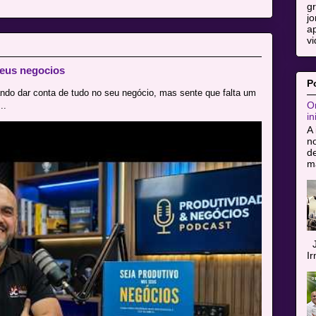
g
jo
ap
vi
eus negocios
P
ndo dar conta de tudo no seu negócio, mas sente que falta um
Or
..
in
A 
n
de
ma
J
I