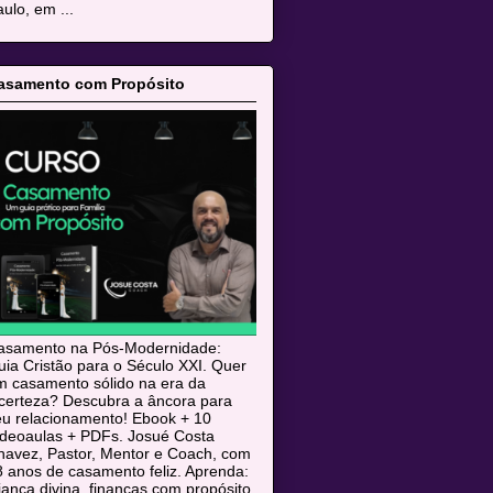
ulo, em ...
asamento com Propósito
asamento na Pós-Modernidade:
ia Cristão para o Século XXI. Quer
m casamento sólido na era da
ncerteza? Descubra a âncora para
eu relacionamento! Ebook + 10
ideoaulas + PDFs. Josué Costa
havez, Pastor, Mentor e Coach, com
 anos de casamento feliz. Aprenda:
iança divina, finanças com propósito,