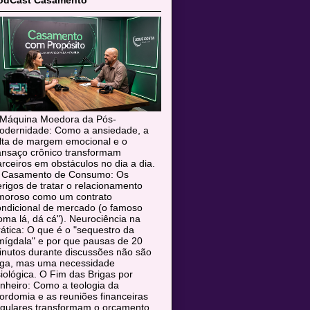
odCast Casamento
 Máquina Moedora da Pós-
odernidade: Como a ansiedade, a
alta de margem emocional e o
ansaço crônico transformam
rceiros em obstáculos no dia a dia.
 Casamento de Consumo: Os
rigos de tratar o relacionamento
moroso como um contrato
ondicional de mercado (o famoso
oma lá, dá cá"). Neurociência na
ática: O que é o "sequestro da
mígdala" e por que pausas de 20
inutos durante discussões não são
uga, mas uma necessidade
siológica. O Fim das Brigas por
nheiro: Como a teologia da
rdomia e as reuniões financeiras
egulares transformam o orçamento