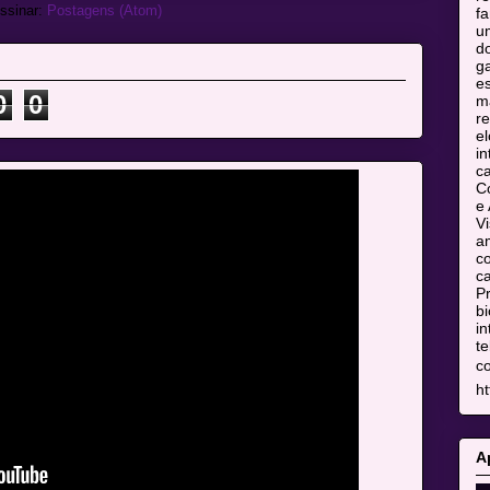
ssinar:
Postagens (Atom)
fa
u
do
ga
es
0
0
m
re
el
in
c
C
e 
Vi
am
co
ca
Pr
bi
in
te
c
ht
A