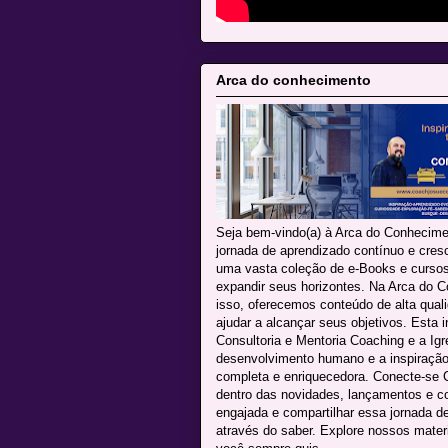
Arca do conhecimento
Seja bem-vindo(a) à Arca do Conhecime
jornada de aprendizado contínuo e cres
uma vasta coleção de e-Books e cursos 
expandir seus horizontes. Na Arca do C
isso, oferecemos conteúdo de alta qua
ajudar a alcançar seus objetivos. Esta i
Consultoria e Mentoria Coaching e a Igr
desenvolvimento humano e a inspiração 
completa e enriquecedora. Conecte-se C
dentro das novidades, lançamentos e 
engajada e compartilhar essa jornada d
através do saber. Explore nossos mater