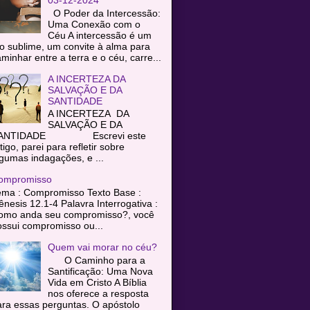
O Poder da Intercessão:
Uma Conexão com o
Céu A intercessão é um
o sublime, um convite à alma para
minhar entre a terra e o céu, carre...
A INCERTEZA DA
SALVAÇÃO E DA
SANTIDADE
A INCERTEZA DA
SALVAÇÃO E DA
ANTIDADE Escrevi este
tigo, parei para refletir sobre
gumas indagações, e ...
ompromisso
ema : Compromisso Texto Base :
nesis 12.1-4 Palavra Interrogativa :
omo anda seu compromisso?, você
ssui compromisso ou...
Quem vai morar no céu?
O Caminho para a
Santificação: Uma Nova
Vida em Cristo A Bíblia
nos oferece a resposta
ra essas perguntas. O apóstolo