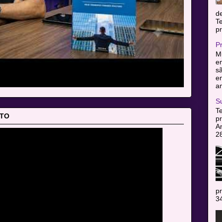
d
T
pr
P
Mu
en
sã
e
am
S
T
ITO
pr
A
2
pr
34