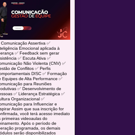
 Comunicação Assertiva ✅
teligência Emocional aplicada à
iderança ✅ Feedback sem gerar
sistência ✅ Escuta Ativa ✅
omunicação Não Violenta (CNV) ✅
stão de Conflitos ✅ Perfis
omportamentais DISC ✅ Formação
e Equipes de Alta Performance ✅
omunicação para Reuniões
rodutivas ✅ Desenvolvimento de
essoas ✅ Liderança Estratégica ✅
ltura Organizacional ✅
municação para Influenciar e
spirar Assim que sua inscrição for
nfirmada, você terá acesso imediato
 primeiras videoaulas do
einamento. Após o período de
iberação programada, os demais
dulos serão disponibilizados