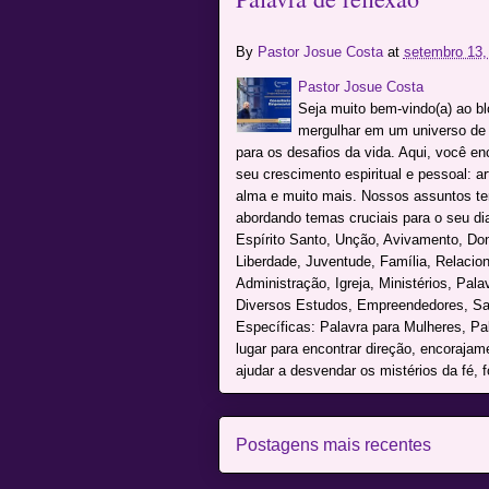
By
Pastor Josue Costa
at
setembro 13,
Pastor Josue Costa
Seja muito bem-vindo(a) ao b
mergulhar em um universo de c
para os desafios da vida. Aqui, você e
seu crescimento espiritual e pessoal: a
alma e muito mais. Nossos assuntos te
abordando temas cruciais para o seu dia 
Espírito Santo, Unção, Avivamento, Don
Liberdade, Juventude, Família, Relacio
Administração, Igreja, Ministérios, Pal
Diversos Estudos, Empreendedores, Sai
Específicas: Palavra para Mulheres, P
lugar para encontrar direção, encoraja
ajudar a desvendar os mistérios da fé, f
Postagens mais recentes