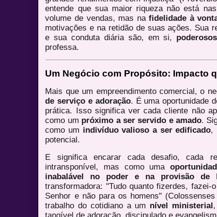
entende que sua maior riqueza não está nas
volume de vendas, mas na
fidelidade à von
motivações e na retidão de suas ações. Sua r
e sua conduta diária são, em si,
poderosos
professa.
Um Negócio com Propósito: Impacto q
Mais que um empreendimento comercial, o ne
de serviço e adoração
. É uma oportunidade d
prática. Isso significa ver cada cliente não
como um
próximo a ser servido e amado
. Si
como um
indivíduo valioso a ser edificado
,
potencial.
E significa encarar cada desafio, cada 
intransponível, mas como uma
oportunida
inabalável no poder e na provisão de 
transformadora: "Tudo quanto fizerdes, fazei-
Senhor e não para os homens" (Colossenses 
trabalho do cotidiano a um
nível ministerial
tangível de adoração, discipulado e evangelism