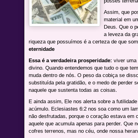
posses terrena
Assim, que po
material em um
Deus. Que o p
a leveza da gra
riqueza que possuímos é a certeza de que somo
eternidade
Essa é a verdadeira prosperidade:
viver uma 
divino. Quando entendemos que tudo o que temo
muda dentro de nós. O peso da cobiça se dissol
substituída pela gratidão, e o medo de perder 
naquele que sustenta todas as coisas.
E ainda assim, Ele nos alerta sobre a futilida
acúmulo. Eclesiastes 6:2 nos soa como um lam
não desfrutadas, porque o coração estava em 
aquele que acumula apenas para perder. Que n
cofres terrenos, mas no céu, onde nossa heranç