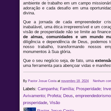
ambiente de trabalho em um campo missionár
adoração e cada desafio em uma oportunidad
divina.
Que a jornada de cada empreendedor cri
inabalável, uma ética irrepreensível e um cora
visão de prosperidade não se limite ao financ
de almas, comunidades e um mundo ma
diligência e dependência de Deus, podemos t
nosso trabalho, transformando nossos em
monumentos à Sua glória.
Que o seu negócio seja, de fato, uma
extensã
uma ferramenta para abençoar vidas e manifes
By
Pastor Josue Costa
at
novembro 18, 2024
Nenhum com
Labels:
Campanha; Família; Prosperidade; Inve
Avivamento; Profeta; Deus
,
empreendedorismo
prosperidade
,
Visão
Pastor Josue Costa