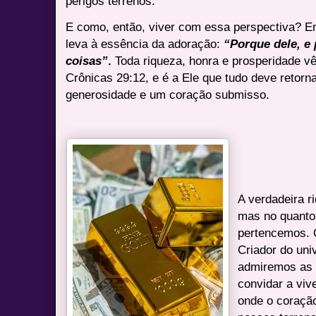
perigos terrenos.
E como, então, viver com essa perspectiva? 
leva à essência da adoração:
“Porque dele, e 
coisas”
.
Toda riqueza, honra e prosperidade v
Crônicas 29:12, e é a Ele que tudo deve retorn
generosidade e um coração submisso.
A verdadeira r
mas no quant
pertencemos. O
Criador do uni
admiremos as 
convidar a viv
onde o coraçã