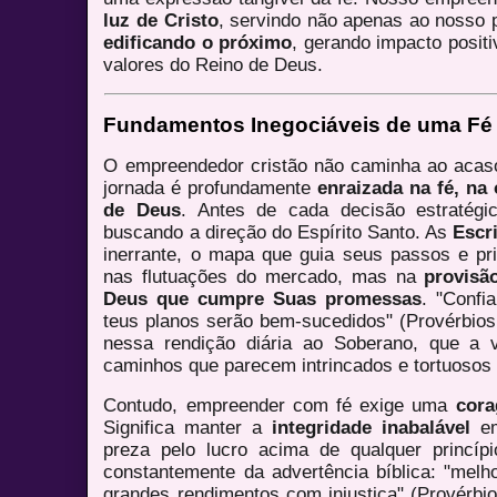
luz de Cristo
, servindo não apenas ao nosso p
edificando o próximo
, gerando impacto posit
valores do Reino de Deus.
Fundamentos Inegociáveis de uma F
O empreendedor cristão não caminha ao acas
jornada é profundamente
enraizada na fé, na
de Deus
. Antes de cada decisão estratégi
buscando a direção do Espírito Santo. As
Escr
inerrante, o mapa que guia seus passos e pri
nas flutuações do mercado, mas na
provisã
Deus que cumpre Suas promessas
. "Confi
teus planos serão bem-sucedidos" (Provérbios
nessa rendição diária ao Soberano, que a 
caminhos que parecem intrincados e tortuosos
Contudo, empreender com fé exige uma
cora
Significa manter a
integridade inabalável
em
preza pelo lucro acima de qualquer princíp
constantemente da advertência bíblica: "melh
grandes rendimentos com injustiça" (Provérbi