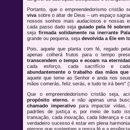
Portanto, que o empreendedorismo cristão 
viva
sobre o altar de Deus – um espaço sagr
nossos sonhos mais audaciosos e nossas e
cada passo dado seja
guiado pela fé sobren
seja
firmada solidamente na inerrante Pal
grande ou pequena, seja
devolvida a Ele em l
Pois, aquele que planta com fé, regado pel
apenas colherá frutos para o tempo pr
transcendem o tempo e ecoam na eternida
cada esforço, cada sacrifício e ca
abundantemente o trabalho das mãos que 
aquele que teme ao Senhor e anda nos seus
mãos comerás, feliz serás, e tudo te irá bem" 
Que o empreendedorismo cristão seja, a
propósito eterno
, e não apenas uma busc
chamado imperativo
para impactar vidas, t
padrões de justiça e, por meio de tudo i
transação, cada inovação, cada liderança e c
verdadeiro sucesso é estar em plena harmonia
eternos que sustentam a nossa fé e a essência