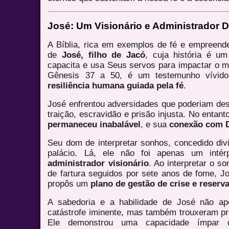
José: Um Visionário e Administrador 
A Bíblia, rica em exemplos de fé e empreende
de
José, filho de Jacó
, cuja história é u
capacita e usa Seus servos para impactar o m
Gênesis 37 a 50, é um testemunho vívi
resiliência humana guiada pela fé
.
José enfrentou adversidades que poderiam destr
traição, escravidão e prisão injusta. No entan
permaneceu inabalável
, e sua
conexão com D
Seu dom de interpretar sonhos, concedido div
palácio. Lá, ele não foi apenas um int
administrador visionário
. Ao interpretar o s
de fartura seguidos por sete anos de fome, Jo
propôs um
plano de gestão de crise e reserv
A sabedoria e a habilidade de José não a
catástrofe iminente, mas também trouxeram p
Ele demonstrou uma capacidade ímpa