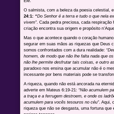
Ele.
O salmista, com a beleza da poesia celestial, 
24:1:
“
Do Senhor é a terra e tudo o que nela e
vivem”
. Cada pedra preciosa, cada respiração 
criação encontra sua origem e propósito n’Aque
Mas o que acontece quando o coração humano, t
segurar em suas mãos as riquezas que Deus
somos confrontados com a dura realidade:
“De
homem, de modo que não lhe falta nada que o
não lhe permite desfrutar tais coisas, e outro 
paradoxo nos ensina que acumular não é o mes
incessante por bens materiais pode se transf
A riqueza, quando não está ancorada na eterni
adverte em Mateus 6:19-21:
“Não acumulem par
a traça e a ferrugem destroem, e onde os lad
acumulem para vocês tesouros no céu”
. Aqui,
riqueza que não se desgasta, uma fortuna que 